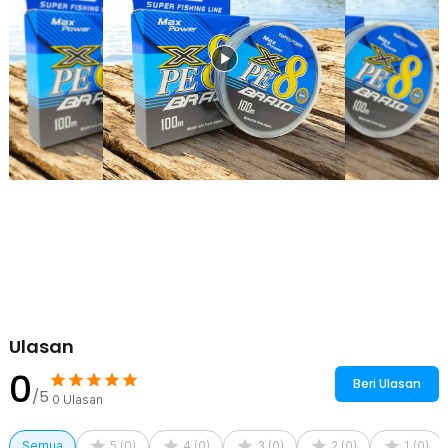
tracking arah senar di air. Cocok untuk berbagai kondisi spot
mancing.
Kelengkapan Produk
Rincian yang Anda dapatkan untuk pembelian produk ini:
1 x TaffSPORT Senar Pancing PE 8 Braided Strand Fishing Line
100M - X8
Ulasan
0
Beri Ulasan
/5
0
Ulasan
Semua
5
(
0
)
4
(
0
)
3
(
0
)
2
(
0
)
1
(
0
)