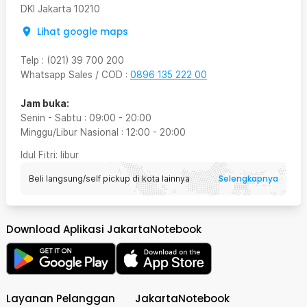
DKI Jakarta
10210
Lihat google maps
Telp
:
(021) 39 700 200
Whatsapp Sales / COD
:
0896 135 222 00
Jam buka:
Senin - Sabtu
:
09:00
-
20:00
Minggu/Libur Nasional
:
12:00
-
20:00
Idul Fitri
: libur
Selengkapnya
Beli langsung/self pickup di kota lainnya
Download Aplikasi JakartaNotebook
Layanan Pelanggan
JakartaNotebook