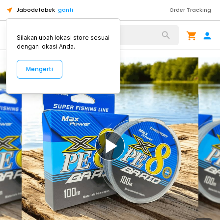
Jabodetabek
ganti
Order Tracking
Alat Kopi
Silakan ubah lokasi store sesuai
dengan lokasi Anda.
Mengerti