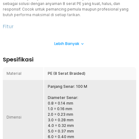
sebagai solusi dengan anyaman 8 serat PE yang kuat, halus, dan
responsif. Cocok untuk pemancing pemula maupun profesional yang
butuh performa maksimal di setiap tarikan.
Fitur
Anyaman 8 Serat PE Lebih Kuat
Lebih Banyak
Menggunakan material polyethylene berkualitas dengan struktur 8
strand braided yang rapat dan presisi. Hasilnya senar lebih kuat
terhadap tarikan besar namun tetap lentur saat digunakan. Senar
Spesifikasi
pancing ini cocok untuk berburu ikan predator atau ikan berukuran
besar tanpa khawatir mudah putus. Permukaan lebih halus juga
membantu performa reel lebih stabil.
Material
PE (8 Serat Braided)
Lemparan Lebih Jauh dan Presisi
Struktur braided yang licin membuat gesekan pada ring joran lebih
Panjang Senar: 100 M
minim. Ini membantu umpan meluncur lebih jauh saat casting dan
meningkatkan akurasi lemparan. Sangat cocok untuk teknik casting
Diameter Senar:
harian maupun mancing di spot luas. Dengan senar pancing ini,
0.8 = 0.14 mm
peluang menjangkau titik ikan jadi lebih besar.
1.0 = 0.16 mm
2.0 = 0.23 mm
Tahan Gesek di Medan Sulit
Dimensi
3.0 = 0.28 mm
Dirancang untuk menghadapi bebatuan, kayu, rumput air, dan
4.0 = 0.32 mm
kondisi perairan menantang. Material PE braided memiliki daya
5.0 = 0.37 mm
tahan baik terhadap abrasi ringan dalam pemakaian normal. Cocok
6.0 = 0.40 mm