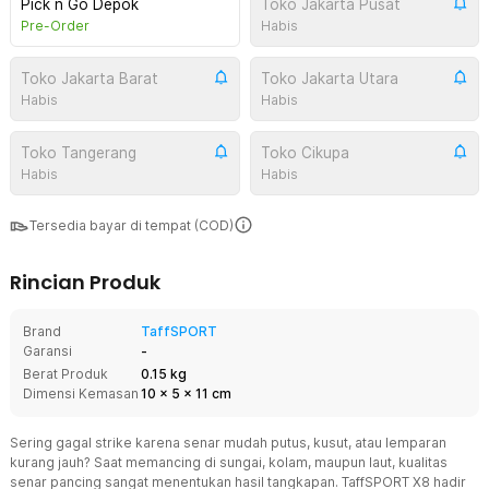
Pick n Go Depok
Toko Jakarta Pusat
Pre-Order
Habis
Toko Jakarta Barat
Toko Jakarta Utara
Habis
Habis
Toko Tangerang
Toko Cikupa
Habis
Habis
Tersedia bayar di tempat (COD)
Rincian Produk
Brand
TaffSPORT
Garansi
-
Berat Produk
0.15 kg
Dimensi Kemasan
10
x
5
x
11
cm
Sering gagal strike karena senar mudah putus, kusut, atau lemparan
kurang jauh? Saat memancing di sungai, kolam, maupun laut, kualitas
senar pancing sangat menentukan hasil tangkapan. TaffSPORT X8 hadir