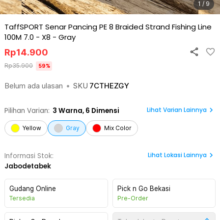
1 / 9
TaffSPORT Senar Pancing PE 8 Braided Strand Fishing Line
100M 7.0 - X8
-
Gray
Rp
14.900
Rp
35.900
59
%
Belum ada ulasan
•
SKU
7CTHEZGY
Lihat Varian Lainnya
Pilihan Varian:
3
Warna,
6 Dimensi
Yellow
Gray
Mix Color
Lihat
Lokasi Lainnya
Informasi Stok:
Jabodetabek
Gudang Online
Pick n Go Bekasi
Tersedia
Pre-Order