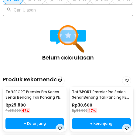
Cari Ulasan
Belum ada ulasan
Produk Rekomendasi
TaffSPORT Premier Pro Series
TaffSPORT Premier Pro Series
Senar Benang Tali Pancing PE
Senar Benang Tali Pancing PE
Braided 300M 0.33mm
Braided 300M 0.23mm
Rp
29.800
Rp
30.600
Rp
55.900
47%
Rp
56.900
47%
+ Keranjang
+ Keranjang