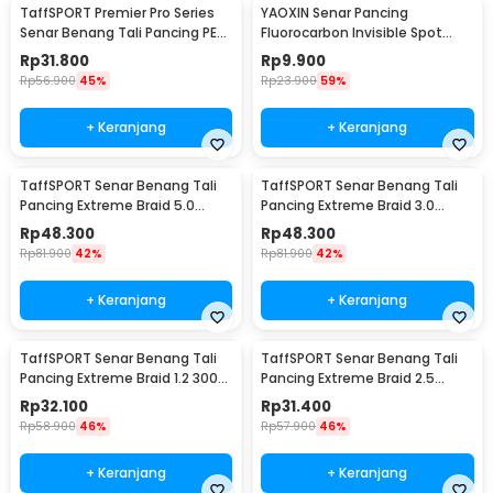
TaffSPORT Premier Pro Series
YAOXIN Senar Pancing
Senar Benang Tali Pancing PE
Fluorocarbon Invisible Spot
Braided 300M 0.14mm
Fishing Line 100M 4.0 - OY0068
Rp
31.800
Rp
9.900
Rp
56.900
45%
Rp
23.900
59%
+ Keranjang
+ Keranjang
TaffSPORT Senar Benang Tali
TaffSPORT Senar Benang Tali
Pancing Extreme Braid 5.0
Pancing Extreme Braid 3.0
500M - FM-PEL
500M - FM-PEL
Rp
48.300
Rp
48.300
Rp
81.900
42%
Rp
81.900
42%
+ Keranjang
+ Keranjang
TaffSPORT Senar Benang Tali
TaffSPORT Senar Benang Tali
Pancing Extreme Braid 1.2 300M
Pancing Extreme Braid 2.5
- FM-PEL
300M - FM-PEL
Rp
32.100
Rp
31.400
Rp
58.900
46%
Rp
57.900
46%
+ Keranjang
+ Keranjang