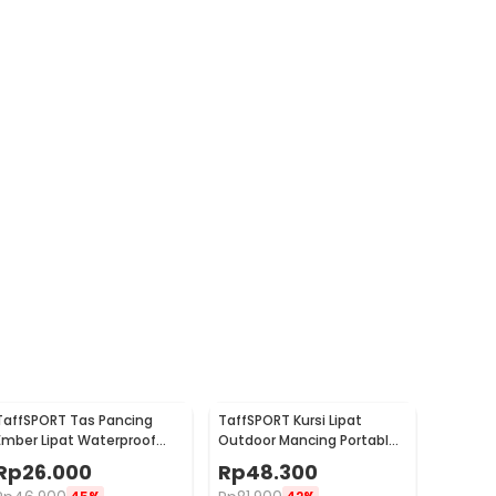
TaffSPORT Tas Pancing
TaffSPORT Kursi Lipat
Ember Lipat Waterproof
Outdoor Mancing Portable
Fishing Bucket
Oxford Folding Chair -
Rp
26.000
Rp
48.300
ZDY01