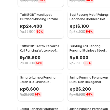
Rp
604.900
Rp
34.900
30%
54%
TaffSPORT Kursi Lipat
Topi Payung Motif Pelangi
Outdoor Mancing Portable
Headband Umbrella Hat
Oxford Folding Chair -
50cm - W655
Rp
24.400
Rp
16.100
A0003
Rp
47.900
Rp
34.900
50%
54%
TaffSPORT Kotak Perkakas
Gunting Kail Benang
Kail Pancing Waterproof
Pancing Stainless Steel
Tackle Box 12 Grid - MCC01
Foldable Fishing Scissors -
Rp
18.900
Rp
9.000
GK01
Rp
38.900
Rp
21.900
52%
59%
Gmarty Lampu Pancing
Jaring Pancing Perangkap
Joran LED Luminous
Bubu Ikan Hexagonal
Waterproof 10 PCS - Q0142
Fishing Net Trap 8 Hole
Rp
8.600
Rp
26.200
Rp
21.900
Rp
49.900
61%
48%
Jaring Pancing Perangkap
Jaring Pancing Perangkap