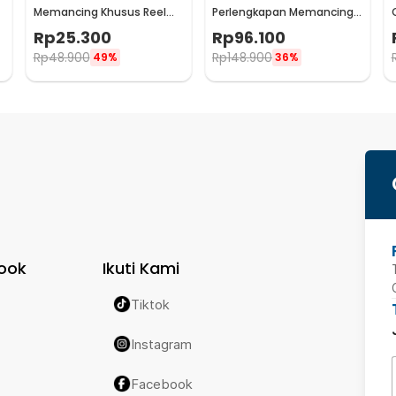
Memancing Khusus Reel
Perlengkapan Memancing
Pancing - F-49
Multifungsi 1.5M
Rp
25.300
Rp
96.100
Rp
48.900
Rp
148.900
49%
36%
ook
Ikuti Kami
Tiktok
Instagram
Facebook