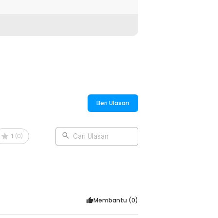
kan dengan baik. Cocok digunakan untuk
ih aman dan percaya diri saat strike.
tidak mudah bengkok. Material ini
memancing rutin. Tetap tajam meski
 sekat sesuai ukuran kail. Setiap kail
Beri Ulasan
 Praktis dibawa dalam tas pancing tanpa
1
(
0
)
Cari Ulasan
:
Membantu (
0
)