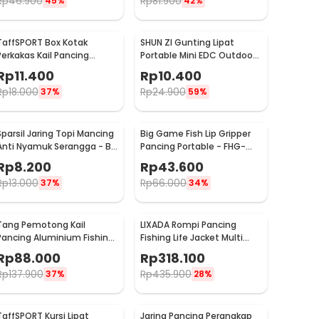
Rp
46.900
Rp
81.900
45%
42%
TaffSPORT Box Kotak
SHUN ZI Gunting Lipat
Perkakas Kail Pancing
Portable Mini EDC Outdoor
Waterproof Case - Q041
Stainless Steel 20Gr13 - FS-
Rp
11.400
Rp
10.400
08
Rp
18.000
Rp
24.900
37%
59%
Sparsil Jaring Topi Mancing
Big Game Fish Lip Gripper
Anti Nyamuk Serangga - B-
Pancing Portable - FHG-
18DY
62O
Rp
8.200
Rp
43.600
Rp
13.000
Rp
66.000
37%
34%
Tang Pemotong Kail
LIXADA Rompi Pancing
Pancing Aluminium Fishing
Fishing Life Jacket Multi
Pliers Hook Remover
Slot - GDS09
Rp
88.000
Rp
318.100
Rp
137.900
Rp
435.900
37%
28%
TaffSPORT Kursi Lipat
Jaring Pancing Perangkap