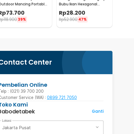
Outdoor Mancing Portable
Bubu Ikan Hexagonal
Oxford Folding Chair -
Fishing Net Trap 8 Hole -
Rp
73.700
Rp
28.200
YYY002
Net001
Rp
118.900
Rp
52.900
39%
47%
Contact Center
Pembelian Online
Telp : (021) 39 700 200
Customer Service (WA) :
0899 721 7050
Toko Kami
Jabodetabek
Ganti
Lokasi
Jakarta Pusat