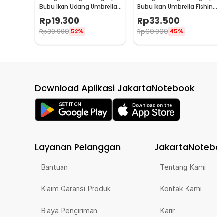
Bubu Ikan Udang Umbrella
Bubu Ikan Umbrella Fishing
Fishing Net 5 Hole
Net 16 Holes - H14572
Rp
19.300
Rp
33.500
Rp
39.900
Rp
60.900
52%
45%
Download Aplikasi JakartaNotebook
Layanan Pelanggan
JakartaNoteb
Bantuan
Tentang Kami
Klaim Garansi Produk
Kontak Kami
Biaya Pengiriman
Karir