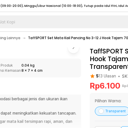
lat Kopi
umat (07:00 - 20:00), Sabtu - Minggu (08:00 - 20:00), Tutup pada Idul Fitri
Sele
cing Lainnya
TaffSPORT Set Mata Kail Pancing No 3-12 J Hook Tajam 70
:00 - 20:00), Sabtu - Minggu/ Libur Nasional (08:00 - 17:00)
Selengkapnya
:00 - 20:00), Sabtu - Minggu/ Libur Nasional (08:00 - 17:00)
TaffSPORT S
Selengkapnya
Hook Tajam 
 (09:00-20:00), Minggu/Libur Nasional (12:00-20:00), Tutup pada Idul Fitri
Sele
Transparen
 Produk
0.04 kg
 (09:00-20:00), Minggu/Libur Nasional (12:00-20:00), Tutup pada Idul Fitri
Sele
nsi Kemasan
8
x
7
x
4
cm
•
SK
5
13
Ulasan
Rp
6.100
Rp
dasi berbagai jenis dan ukuran ikan
umat (07:00 - 20:00), Sabtu - Minggu (08:00 - 20:00), Tutup pada Idul Fitri
Sele
Pilihan Warna:
:00 - 20:00), Sabtu - Minggu/ Libur Nasional (08:00 - 17:00)
Selengkapnya
Transparent
g dapat meningkatkan kekuatan tancapan.
:00 - 20:00), Sabtu - Minggu/ Libur Nasional (08:00 - 17:00)
Selengkapnya
ar mata kail tersimpan rapi, aman, dan