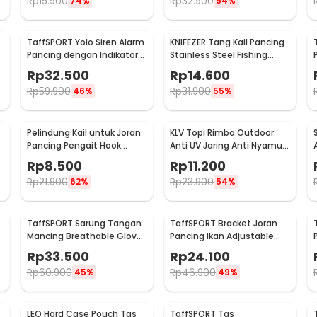
Rp
15.900
Rp
32.900
74%
54%
TaffSPORT Yolo Siren Alarm
KNIFEZER Tang Kail Pancing
Pancing dengan Indikator
Stainless Steel Fishing
LED - R3
Hook Remover - J1352
Rp
32.500
Rp
14.600
Rp
59.900
Rp
31.900
46%
55%
Pelindung Kail untuk Joran
KLV Topi Rimba Outdoor
Pancing Pengait Hook
Anti UV Jaring Anti Nyamuk
Keeper 10 PCS
Poliester Boonie Hat - TP33
Rp
8.500
Rp
11.200
Rp
21.900
Rp
23.900
62%
54%
TaffSPORT Sarung Tangan
TaffSPORT Bracket Joran
Mancing Breathable Glove
Pancing Ikan Adjustable
Half Finger 1 Pair - DW-GRTX
Holder 1.7M - V-003
Rp
33.500
Rp
24.100
Rp
60.900
Rp
46.900
45%
49%
LEO Hard Case Pouch Tas
TaffSPORT Tas