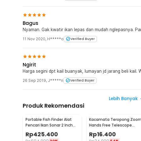
Bagus
Nyaman. Gak kwatir ikan lepas dan mudah nglepasnya. Pa
11 Nov 2020
,
H*****o
Verified Buyer
Ngirit
Harga segini dpt kail buanyak, lumayan jd jarang beli kail
26 Sep 2019
,
J*****n
Verified Buyer
Lebih Banyak
Produk Rekomendasi
Portable Fish Finder Alat
Kacamata Teropong Zoo
Pencari Ikan Sonar 2 Inch
Hands Free Telescope
Display 100M - TL-88E
Glasses untuk Fishing -
Rp
425.400
Rp
16.400
HG00117