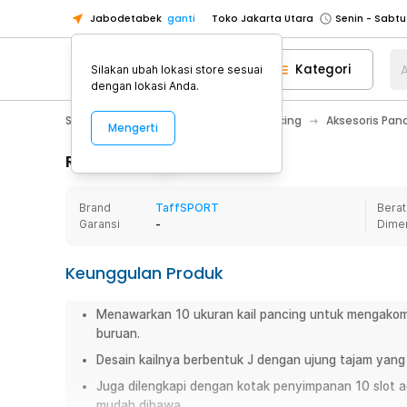
Jabodetabek
ganti
Toko Jakarta Utara
Toko Tangerang
Kategori
A
Silakan ubah lokasi store sesuai
Toko Cikupa
dengan lokasi Anda.
Pick n Go Jakarta Barat
Senin - J
Sport & Outdoor
Olahraga Memancing
Aksesoris Pan
Mengerti
Pick n Go Bekasi
Senin - Jumat (08
Pick n Go Depok
Senin - Jumat (08
Rincian Produk
Toko Jakarta Pusat
Senin - Sabtu
Brand
TaffSPORT
Berat
Toko Jakarta Barat
Senin - Sabtu
Garansi
-
Dime
Toko Jakarta Utara
Toko Tangerang
Keunggulan Produk
Toko Cikupa
Menawarkan 10 ukuran kail pancing untuk mengakomo
Pick n Go Jakarta Barat
Senin - J
buruan.
Pick n Go Bekasi
Senin - Jumat (08
Desain kailnya berbentuk J dengan ujung tajam yan
Pick n Go Depok
Senin - Jumat (08
Juga dilengkapi dengan kotak penyimpanan 10 slot ag
mudah dibawa.