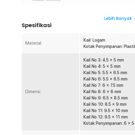
Overview
Lebih Banyak
Set mata kail lengkap dengan 10 ukuran (No 3-12), masing-
Spesifikasi
Desain J Hook tajam dan gagang panjang memudahkan p
tarikan ikan agresif. Terbuat dari logam berkualitas tahan
Kail: Logam
agar rapi dan praktis dibawa.
Material
Kotak Penyimpanan: Plasti
Fitur
Kail No 3: 4.5 x 5 mm
Berbagai Ukuran Sekaligus
Kail No 4: 5 x 5 mm
Set ini menyediakan 10 ukuran mata kail dari No 3 hingg
Kail No 5: 5.5 x 6.5 mm
untuk berbagai jenis ikan. Setiap ukuran berjumlah 7
Kail No 6: 5.5 x 6.5 mm
tanpa khawatir cepat habis. Cocok untuk pemancing yang
Kail No 7: 6 x 7.5 mm
lapangan.
Dimensi
Kail No 8: 6 x 8 mm
Kail No 9: 6.5 x 8.5 mm
Desain J Hook Tajam dan Panjang
Kail No 10: 8.5 x 9 mm
Menggunakan desain J Hook dengan gagang panjang
Kail No 11: 9.5 x 10 mm
hidup maupun potongan. Ujung kail dibuat tajam untuk
Kail No 12: 9.5 x 11 mm
menyambar umpan. Desain ini membantu meningkatkan r
Kotak Penyimpanan: 6 x 5
lepas.
Tancapan Kuat dan Stabil