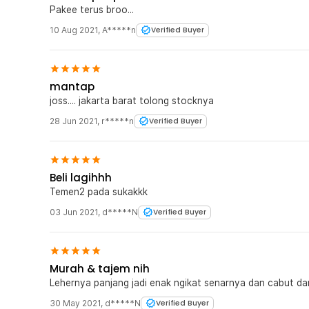
Pakee terus broo...
10 Aug 2021
,
A*****n
Verified Buyer
mantap
joss.... jakarta barat tolong stocknya
28 Jun 2021
,
r*****n
Verified Buyer
Beli lagihhh
Temen2 pada sukakkk
03 Jun 2021
,
d*****N
Verified Buyer
Murah & tajem nih
Lehernya panjang jadi enak ngikat senarnya dan cabut dar
30 May 2021
,
d*****N
Verified Buyer