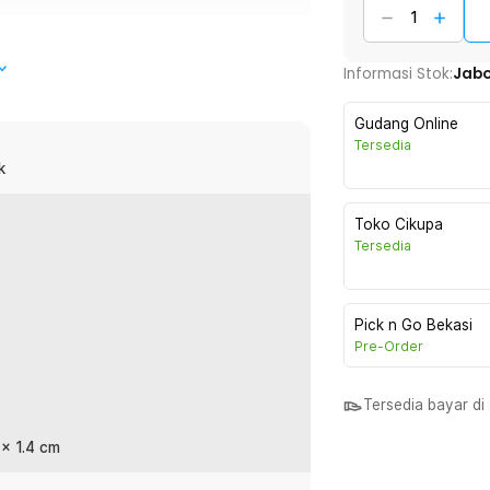
Informasi Stok:
Jab
masing 7 PCS untuk fleksibilitas maksimal.
asang umpan, tancapan kuat menahan
Gudang Online
 lama, dilengkapi kotak transparan 10 sekat
Tersedia
k
Toko Cikupa
Tersedia
a No 12, sehingga fleksibel digunakan
 PCS, memungkinkan penggunaan berulang
 ingin siap di berbagai kondisi
Pick n Go Bekasi
Pre-Order
 yang memudahkan pemasangan umpan
Tersedia bayar d
 membantu penetrasi cepat saat ikan
asio hook-up dan mengurangi risiko ikan
 x 1.4 cm