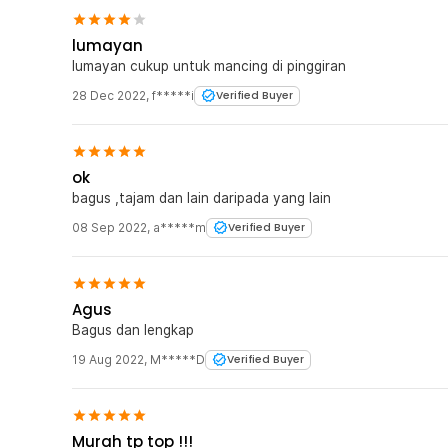
7 x Kail No 9
7 x Kail No 10
lumayan
7 x Kail No 11
lumayan cukup untuk mancing di pinggiran
7 x Kail No 12
28 Dec 2022
,
f*****i
Verified Buyer
1 x Kotak Penyimpanan
ok
bagus ,tajam dan lain daripada yang lain
08 Sep 2022
,
a*****m
Verified Buyer
Agus
Bagus dan lengkap
19 Aug 2022
,
M*****D
Verified Buyer
Murah tp top !!!