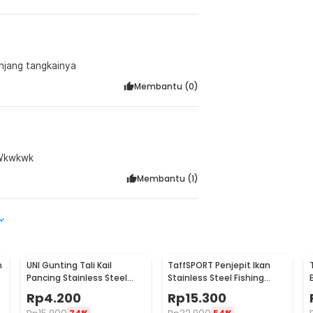
njang tangkainya
Membantu (
0
)
. Wkwkwk
Membantu (
1
)
m
UNI Gunting Tali Kail
TaffSPORT Penjepit Ikan
Pancing Stainless Steel
Stainless Steel Fishing
Anti Karat One Hand - 7261
Gripper Anti Karat - YS05
Rp
4.200
Rp
15.300