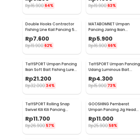
Rp
16.900
Rp
19.900
64%
63%
Double Hooks Contractor
MATABOMNET Umpan
Fishing Line Kail Pancing 50
Pancing Jaring Ikan
PCS
Luminous Bait Fishing Lure
Rp
7.600
Rp
5.900
95 cm - 10118
Rp
19.900
Rp
16.900
62%
66%
TaffSPORT Umpan Pancing
TaffSPORT Umpan Pancing
Ikan Soft Bait Fishing Lure
Udang Luminous Bait
7cm 5 PCS - TY-BA58
Fishing Lure 8cm
Rp
21.200
Rp
4.300
Rp
32.000
Rp
15.900
34%
73%
TaffSPORT Rolling Snap
GOOSHING Pemberat
Swivel Kili Kili Pancing
Umpan Pancing Jig Head
Konektor Kail 50 PCS Size 12
Fishing Clip 0.2-2g 106 PCS
Rp
11.700
Rp
11.000
- MRH10
Rp
26.900
Rp
25.900
57%
58%