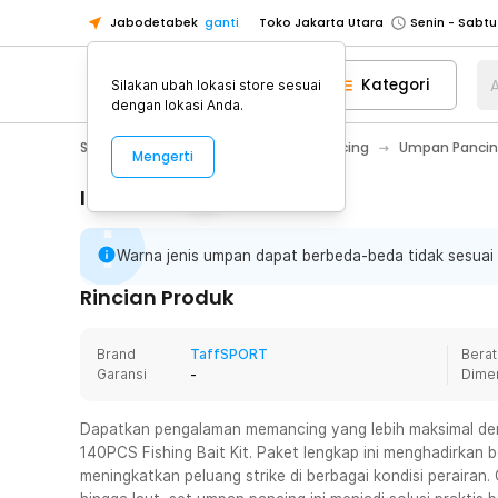
Jabodetabek
ganti
Toko Jakarta Utara
Toko Tangerang
Kategori
A
Silakan ubah lokasi store sesuai
Toko Cikupa
dengan lokasi Anda.
Pick n Go Jakarta Barat
Senin - J
Sport & Outdoor
Olahraga Memancing
Umpan Panci
Mengerti
Pick n Go Bekasi
Senin - Jumat (08
Pick n Go Depok
Senin - Jumat (08
Informasi Penting
Toko Jakarta Pusat
Senin - Sabtu
Warna jenis umpan dapat berbeda-beda tidak sesuai
Toko Jakarta Barat
Senin - Sabtu
Toko Jakarta Utara
Rincian Produk
Toko Tangerang
Brand
TaffSPORT
Berat
Toko Cikupa
Garansi
-
Dime
Pick n Go Jakarta Barat
Senin - J
Pick n Go Bekasi
Senin - Jumat (08
Dapatkan pengalaman memancing yang lebih maksimal d
140PCS Fishing Bait Kit. Paket lengkap ini menghadirkan b
Pick n Go Depok
Senin - Jumat (08
meningkatkan peluang strike di berbagai kondisi perairan.