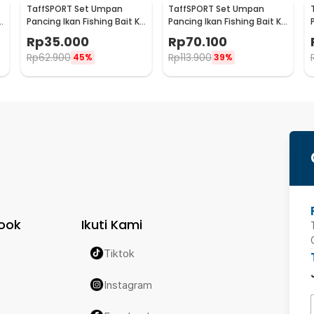
TaffSPORT Set Umpan
TaffSPORT Set Umpan
t
Pancing Ikan Fishing Bait Kit
Pancing Ikan Fishing Bait Kit
44 PCS - DWS250-D
91 PCS - DWS250-F
Rp
35.000
Rp
70.100
Rp
62.900
Rp
113.900
45%
39%
ook
Ikuti Kami
Tiktok
Instagram