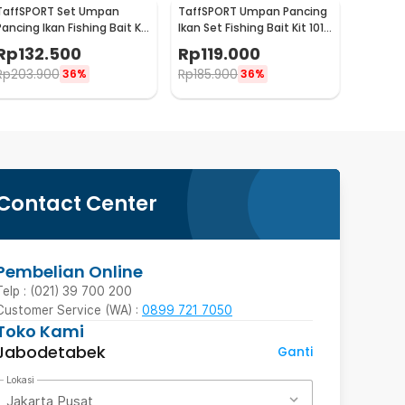
TaffSPORT Set Umpan
TaffSPORT Umpan Pancing
Pancing Ikan Fishing Bait Kit
Ikan Set Fishing Bait Kit 101
109 PCS - DWS250-G
PCS - DWS250-H
Rp
132.500
Rp
119.000
Rp
203.900
Rp
185.900
36%
36%
Contact Center
Pembelian Online
Telp : (021) 39 700 200
Customer Service (WA) :
0899 721 7050
Toko Kami
Jabodetabek
Ganti
Lokasi
Jakarta Pusat