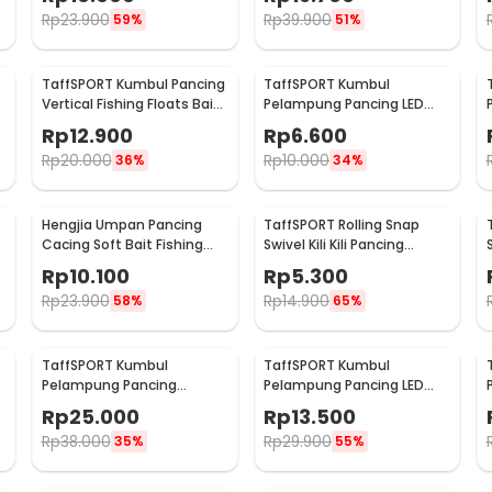
Rp
23.900
Rp
39.900
59%
51%
TaffSPORT Kumbul Pancing
TaffSPORT Kumbul
Vertical Fishing Floats Bait
Pelampung Pancing LED
15 PCS - P0015
Luminous Fishing Float 2
Rp
12.900
Rp
6.600
PCS - NT-02
Rp
20.000
Rp
10.000
36%
34%
Hengjia Umpan Pancing
TaffSPORT Rolling Snap
Cacing Soft Bait Fishing
Swivel Kili Kili Pancing
S
Lure 1.75g 7 PCS
Konektor Kail 2 8 PCS - S20
Rp
10.100
Rp
5.300
Rp
23.900
Rp
14.900
58%
65%
TaffSPORT Kumbul
TaffSPORT Kumbul
Pelampung Pancing
Pelampung Pancing LED
Sensitif Fishing Float 10 PCS
Luminous Fishing Float 1
Rp
25.000
Rp
13.500
- P016
PCS - YD03
Rp
38.000
Rp
29.900
35%
55%