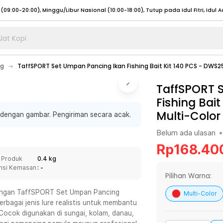
lat Kopi
umat (07:00 - 20:00), Sabtu - Minggu (08:00 - 20:00), Tutup pada Idul Fitri
Sele
ng
TaffSPORT Set Umpan Pancing Ikan Fishing Bait Kit 140 PCS - DWS2
:00 - 20:00), Sabtu - Minggu/ Libur Nasional (08:00 - 17:00)
Selengkapnya
:00 - 20:00), Sabtu - Minggu/ Libur Nasional (08:00 - 17:00)
TaffSPORT 
Selengkapnya
Fishing Bai
 (09:00-20:00), Minggu/Libur Nasional (12:00-20:00), Tutup pada Idul Fitri
Sele
Multi-Color
 dengan gambar. Pengiriman secara acak.
 (09:00-20:00), Minggu/Libur Nasional (12:00-20:00), Tutup pada Idul Fitri
Sele
Belum ada ulasan
•
Rp
168.40
 Produk
0.4 kg
nsi Kemasan
: -
umat (07:00 - 20:00), Sabtu - Minggu (08:00 - 20:00), Tutup pada Idul Fitri
Sele
Pilihan Warna:
:00 - 20:00), Sabtu - Minggu/ Libur Nasional (08:00 - 17:00)
Selengkapnya
engan TaffSPORT Set Umpan Pancing
Multi-Color
erbagai jenis lure realistis untuk membantu
:00 - 20:00), Sabtu - Minggu/ Libur Nasional (08:00 - 17:00)
Selengkapnya
 Cocok digunakan di sungai, kolam, danau,