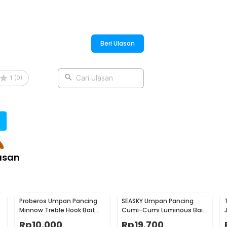
anan umpan bekas, sehingga tidak ada
yang terpisah berdasarkan model,
Material tahan benturan dan anti air
uran selama perjalanan.
Beri Ulasan
tau tas pancing, siap menemani strike
memastikan Anda mudah mengakses umpan
1
(
0
)
Cari Ulasan
 fishing, hingga teknik mancing harian
eal untuk berbagai spot seperti sungai,
g lengkap, Anda dapat mencoba berbagai
asan
:
Bait Kit 140 PCS - DWS250-E
Proberos Umpan Pancing
SEASKY Umpan Pancing
Minnow Treble Hook Bait
Cumi-Cumi Luminous Bait
Fish Lure 11cm 1 PCS - PB333
Fishing Lure 10cm 10 PCS
Rp
10.000
Rp
19.700