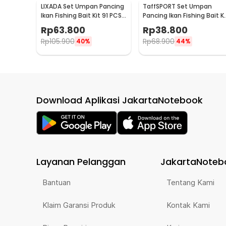
LIXADA Set Umpan Pancing
TaffSPORT Set Umpan
Ikan Fishing Bait Kit 91 PCS -
Pancing Ikan Fishing Bait Ki
DWS250-B
45 PCS - DWS250-C
Rp
63.800
Rp
38.800
Rp
105.900
Rp
68.900
40%
44%
Download Aplikasi JakartaNotebook
Layanan Pelanggan
JakartaNoteb
Bantuan
Tentang Kami
Klaim Garansi Produk
Kontak Kami