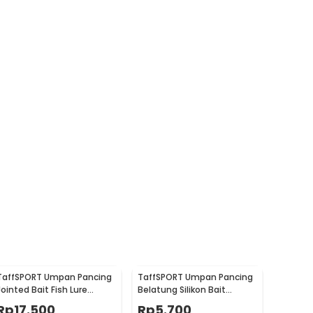
TaffSPORT Umpan Pancing
TaffSPORT Umpan Pancing
Jointed Bait Fish Lure
Belatung Silikon Bait
9.5cm 20g 1 PCS - VSJ06-4
Fishing Lure 2cm 50 PCS -
Rp
17.500
Rp
5.700