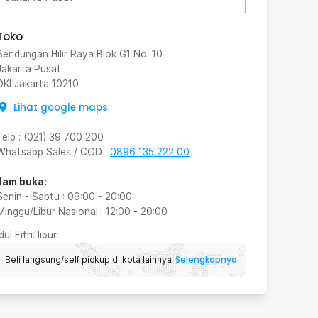
Toko
Bendungan Hilir Raya Blok G1 No. 10
Jakarta Pusat
DKI Jakarta
10210
Lihat google maps
Telp
:
(021) 39 700 200
Whatsapp Sales / COD
:
0896 135 222 00
Jam buka:
Senin - Sabtu
:
09:00
-
20:00
Minggu/Libur Nasional
:
12:00
-
20:00
Idul Fitri
: libur
Selengkapnya
Beli langsung/self pickup di kota lainnya