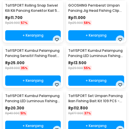
TaffSPORT Rolling Snap Swivel
GOOSHING Pemberat Umpan
Kili Kili Pancing Konektor Kail 50
Pancing Jig Head Fishing Clip
PCS Size 12 - MRH10
0.2-2g 106 PCS
Rp
11.700
Rp
11.000
Rp
26.900
57%
Rp
25.900
58%
+ Keranjang
+ Keranjang
TaffSPORT Kumbul Pelampung
TaffSPORT Kumbul Pelampung
Pancing Sensitif Fishing Float
Pancing LED Luminous Fishing
10 PCS - P016
Float 1 PCS - YD03
Rp
25.000
Rp
13.500
Rp
38.000
35%
Rp
29.900
55%
+ Keranjang
+ Keranjang
TaffSPORT Kumbul Pelampung
TaffSPORT Set Umpan Pancing
Pancing LED Luminous Fishing
Ikan Fishing Bait Kit 109 PCS -
Float 1 PCS - DS-10
DWS250-A
Rp
20.300
Rp
112.800
Rp
40.900
51%
Rp
177.900
37%
+ Keranjang
+ Keranjang