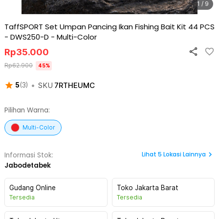
1 / 9
TaffSPORT Set Umpan Pancing Ikan Fishing Bait Kit 44 PCS
- DWS250-D
-
Multi-Color
Rp
35.000
Rp
62.900
45
%
•
SKU
7RTHEUMC
5
(
3
)
Pilihan Warna:
Multi-Color
Lihat
5
Lokasi Lainnya
Informasi Stok:
Jabodetabek
Gudang Online
Toko Jakarta Barat
Tersedia
Tersedia