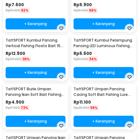
Fishing Lure 95 cm - 10118
Rp
7.600
Rp
5.900
Rp
19.900
62%
Rp
16.900
66%
+ Keranjang
+ Keranjang
TaffSPORT Kumbul Pancing
TaffSPORT Kumbul Pelampung
Vertical Fishing Floats Bait 15
Pancing LED Luminous Fishing
PCS - P0015
Float 2 PCS - NT-02
Rp
12.900
Rp
6.600
Rp
20.000
36%
Rp
10.000
34%
+ Keranjang
+ Keranjang
TaffSPORT Burle Umpan
TaffSPORT Umpan Pancing
Pancing Ikan Soft Bait Fishing
Cacing Soft Bait Fishing Lure
Lure 7cm 10PCS - L72
1.75g 7 PCS
Rp
4.900
Rp
11.100
Rp
17.900
73%
Rp
25.900
58%
+ Keranjang
+ Keranjang
TaffSPORT Umpan Pancing Ikan
TaffSPORT Umpan Pancing