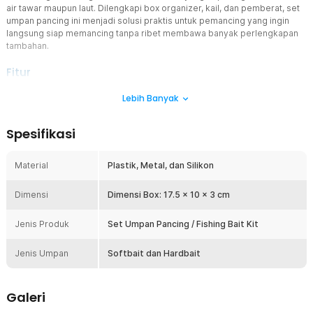
air tawar maupun laut. Dilengkapi box organizer, kail, dan pemberat, set
umpan pancing ini menjadi solusi praktis untuk pemancing yang ingin
langsung siap memancing tanpa ribet membawa banyak perlengkapan
tambahan.
Fitur
11 Model Umpan Serbaguna
Lebih Banyak
Dalam satu paket tersedia berbagai jenis lure dengan bentuk dan
ukuran berbeda untuk berbagai kondisi perairan. Anda dapat
Spesifikasi
memilih umpan sesuai target ikan dan teknik memancing yang
digunakan agar peluang strike lebih maksimal. Variasi umpan ini
cocok digunakan untuk memancing ikan predator kecil hingga
Material
Plastik, Metal, dan Silikon
menengah.
Desain 3D Realistis
Dimensi
Dimensi Box: 17.5 x 10 x 3 cm
Setiap umpan dibuat menggunakan detail 3D realistis mulai dari
bentuk tubuh, warna, mata, hingga gerakan ekor yang menyerupai
Jenis Produk
Set Umpan Pancing / Fishing Bait Kit
ikan asli. Efek visual ini membantu menarik perhatian ikan predator
agar lebih agresif menyambar umpan. Kombinasi material silikon
Jenis Umpan
Softbait dan Hardbait
dan plastik juga membuat gerakan lure terlihat lebih natural di
dalam air.
Langsung Siap Pakai
Galeri
Tak perlu membeli aksesori tambahan karena set fishing bait kit ini