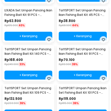
LIXADA Set Umpan Pancing Ikan
TaffSPORT Set Umpan Pancing
Fishing Bait Kit 91 PCS -
Ikan Fishing Bait Kit 45 PCS -
DWS250-B
DWS250-C
Rp
63.800
Rp
38.800
Rp
105.900
40%
Rp
68.900
44%
+ Keranjang
+ Keranjang
TaffSPORT Set Umpan Pancing
TaffSPORT Set Umpan Pancing
Ikan Fishing Bait Kit 140 PCS -
Ikan Fishing Bait Kit 91 PCS -
DWS250-E
DWS250-F
Rp
168.400
Rp
70.100
Rp
249.900
33%
Rp
113.900
39%
+ Keranjang
+ Keranjang
TaffSPORT Set Umpan Pancing
TaffSPORT Umpan Pancing Ikan
Ikan Fishing Bait Kit 109 PCS -
Set Fishing Bait Kit 101 PCS -
DWS250-G
DWS250-H
Rp
132.500
Rp
119.000
Rp
203.900
36%
Rp
185.900
36%