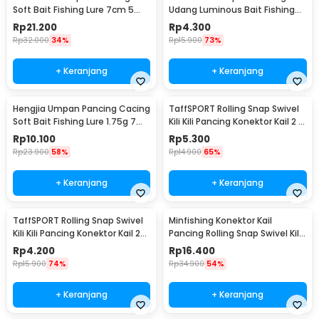
Soft Bait Fishing Lure 7cm 5
Udang Luminous Bait Fishing
PCS - TY-BA58
Lure 8cm
Rp
21.200
Rp
4.300
Rp
32.000
34%
Rp
15.900
73%
+ Keranjang
+ Keranjang
Hengjia Umpan Pancing Cacing
TaffSPORT Rolling Snap Swivel
Soft Bait Fishing Lure 1.75g 7
Kili Kili Pancing Konektor Kail 2 8
PCS
PCS - S20
Rp
10.100
Rp
5.300
Rp
23.900
58%
Rp
14.900
65%
+ Keranjang
+ Keranjang
TaffSPORT Rolling Snap Swivel
Minfishing Konektor Kail
Kili Kili Pancing Konektor Kail 2
Pancing Rolling Snap Swivel Kili
10 PCS - S20
100 PCS 6# - YH12
Rp
4.200
Rp
16.400
Rp
15.900
74%
Rp
34.900
54%
+ Keranjang
+ Keranjang