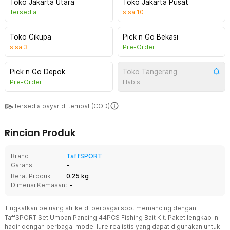
Toko Jakarta Utara
Toko Jakarta Pusat
Tersedia
sisa
10
Toko Cikupa
Pick n Go Bekasi
sisa
3
Pre-Order
Pick n Go Depok
Toko Tangerang
Pre-Order
Habis
Tersedia bayar di tempat (COD)
Rincian Produk
Brand
TaffSPORT
Garansi
-
Berat Produk
0.25 kg
Dimensi Kemasan
: -
Tingkatkan peluang strike di berbagai spot memancing dengan
TaffSPORT Set Umpan Pancing 44PCS Fishing Bait Kit. Paket lengkap ini
hadir dengan berbagai model lure realistis yang dapat digunakan untuk