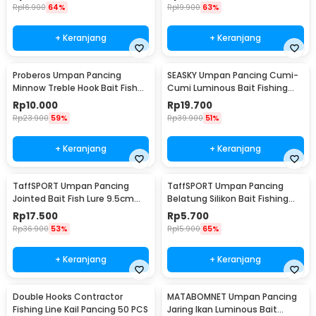
Rp
16.900
64%
Rp
19.900
63%
+ Keranjang
+ Keranjang
Proberos Umpan Pancing
SEASKY Umpan Pancing Cumi-
Minnow Treble Hook Bait Fish
Cumi Luminous Bait Fishing
Lure 11cm 1 PCS - PB333
Lure 10cm 10 PCS
Rp
10.000
Rp
19.700
Rp
23.900
59%
Rp
39.900
51%
+ Keranjang
+ Keranjang
TaffSPORT Umpan Pancing
TaffSPORT Umpan Pancing
Jointed Bait Fish Lure 9.5cm
Belatung Silikon Bait Fishing
20g 1 PCS - VSJ06-4
Lure 2cm 50 PCS - WD-160
Rp
17.500
Rp
5.700
Rp
36.900
53%
Rp
15.900
65%
+ Keranjang
+ Keranjang
Double Hooks Contractor
MATABOMNET Umpan Pancing
Fishing Line Kail Pancing 50 PCS
Jaring Ikan Luminous Bait