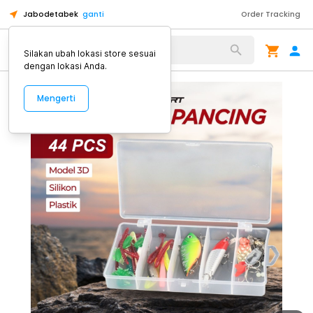
Jabodetabek
ganti
Order Tracking
Alat Kopi
Silakan ubah lokasi store sesuai
dengan lokasi Anda.
Mengerti