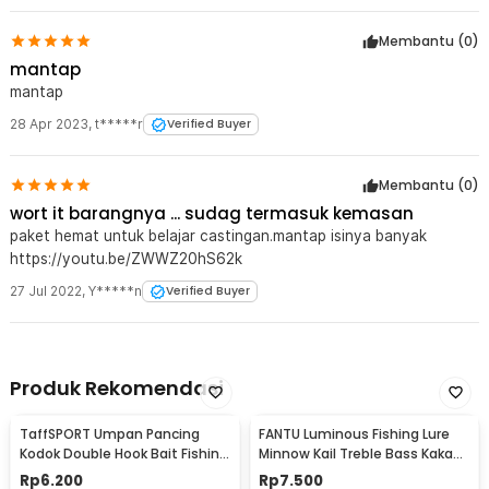
Kelengkapan Produk
Membantu (
0
)
Rincian yang Anda dapatkan untuk pembelian produk ini:
mantap
2 x Umpan Pancing Ikan Plastik
2 x Umpan Pancing Ikan Metal
mantap
2 x Umpan Pancing Ikan Silikon dengan Mata
28 Apr 2023
,
t*****r
Verified Buyer
2 x Umpan Pancing Ikan Silikon
2 x Umpan Cacing dengan Ekor
5 x Umpan Jangkrik
Membantu (
0
)
5 x Umpan Cacing
5 x Umpan Belatung
wort it barangnya ... sudag termasuk kemasan
4 x Umpan Pancing Cacing dengan Ekor Hook
paket hemat untuk belajar castingan.mantap isinya banyak
1 x Mata Pancing Orange
https://youtu.be/ZWWZ20hS62k
2 x Mata Pancing
1 x Kuningan
27 Jul 2022
,
Y*****n
Verified Buyer
6 x Bola
5 x Sambungan Pancing
1 x Kotak Penyimpanan
Produk Rekomendasi
TaffSPORT Umpan Pancing
FANTU Luminous Fishing Lure
Kodok Double Hook Bait Fishing
Minnow Kail Treble Bass Kakap
Lure 6cm - UMK01
8.5cm 8g - LB
Rp
6.200
Rp
7.500