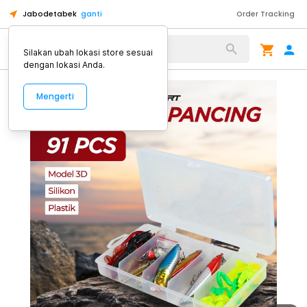
Jabodetabek
ganti
Order Tracking
Alat Kopi
Silakan ubah lokasi store sesuai
dengan lokasi Anda.
Mengerti