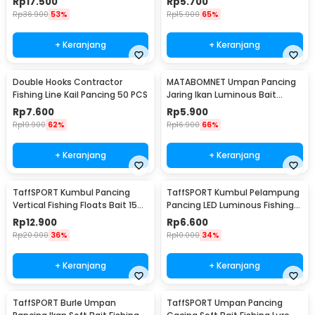
Rp
17.500
Rp
5.700
Rp
36.900
53%
Rp
15.900
65%
+ Keranjang
+ Keranjang
Double Hooks Contractor
MATABOMNET Umpan Pancing
Fishing Line Kail Pancing 50 PCS
Jaring Ikan Luminous Bait
Fishing Lure 95 cm - 10118
Rp
7.600
Rp
5.900
Rp
19.900
62%
Rp
16.900
66%
+ Keranjang
+ Keranjang
TaffSPORT Kumbul Pancing
TaffSPORT Kumbul Pelampung
Vertical Fishing Floats Bait 15
Pancing LED Luminous Fishing
PCS - P0015
Float 2 PCS - NT-02
Rp
12.900
Rp
6.600
Rp
20.000
36%
Rp
10.000
34%
+ Keranjang
+ Keranjang
TaffSPORT Burle Umpan
TaffSPORT Umpan Pancing