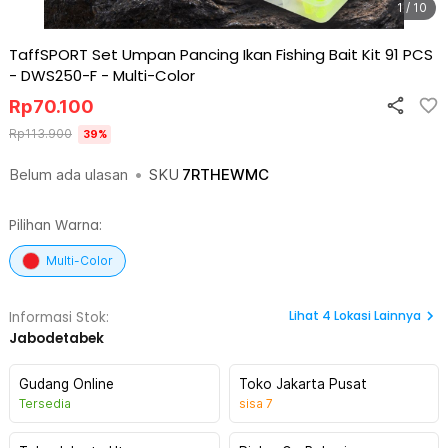
1 / 10
TaffSPORT Set Umpan Pancing Ikan Fishing Bait Kit 91 PCS
- DWS250-F
-
Multi-Color
Rp
70.100
Rp
113.900
39
%
Belum ada ulasan
•
SKU
7RTHEWMC
Pilihan Warna:
Multi-Color
Lihat
4
Lokasi Lainnya
Informasi Stok:
Jabodetabek
Gudang Online
Toko Jakarta Pusat
Tersedia
sisa
7