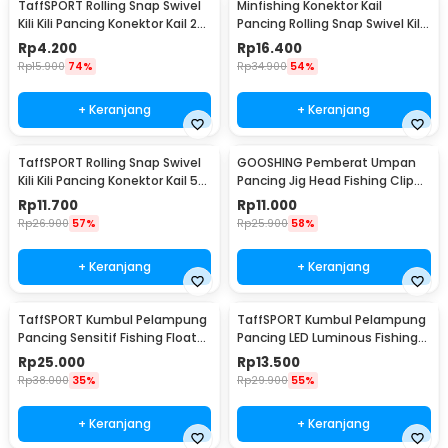
TaffSPORT Rolling Snap Swivel
Minfishing Konektor Kail
Kili Kili Pancing Konektor Kail 2
Pancing Rolling Snap Swivel Kili
10 PCS - S20
100 PCS 6# - YH12
Rp
4.200
Rp
16.400
Rp
15.900
74%
Rp
34.900
54%
+ Keranjang
+ Keranjang
TaffSPORT Rolling Snap Swivel
GOOSHING Pemberat Umpan
Kili Kili Pancing Konektor Kail 50
Pancing Jig Head Fishing Clip
PCS Size 12 - MRH10
0.2-2g 106 PCS
Rp
11.700
Rp
11.000
Rp
26.900
57%
Rp
25.900
58%
+ Keranjang
+ Keranjang
TaffSPORT Kumbul Pelampung
TaffSPORT Kumbul Pelampung
Pancing Sensitif Fishing Float
Pancing LED Luminous Fishing
10 PCS - P016
Float 1 PCS - YD03
Rp
25.000
Rp
13.500
Rp
38.000
35%
Rp
29.900
55%
+ Keranjang
+ Keranjang