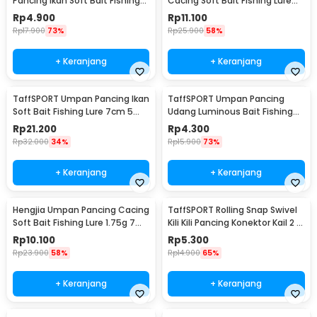
Pancing Ikan Soft Bait Fishing
Cacing Soft Bait Fishing Lure
Lure 7cm 10PCS - L72
1.75g 7 PCS
Rp
4.900
Rp
11.100
Rp
17.900
73%
Rp
25.900
58%
+ Keranjang
+ Keranjang
TaffSPORT Umpan Pancing Ikan
TaffSPORT Umpan Pancing
Soft Bait Fishing Lure 7cm 5
Udang Luminous Bait Fishing
PCS - TY-BA58
Lure 8cm
Rp
21.200
Rp
4.300
Rp
32.000
34%
Rp
15.900
73%
+ Keranjang
+ Keranjang
Hengjia Umpan Pancing Cacing
TaffSPORT Rolling Snap Swivel
Soft Bait Fishing Lure 1.75g 7
Kili Kili Pancing Konektor Kail 2 8
PCS
PCS - S20
Rp
10.100
Rp
5.300
Rp
23.900
58%
Rp
14.900
65%
+ Keranjang
+ Keranjang