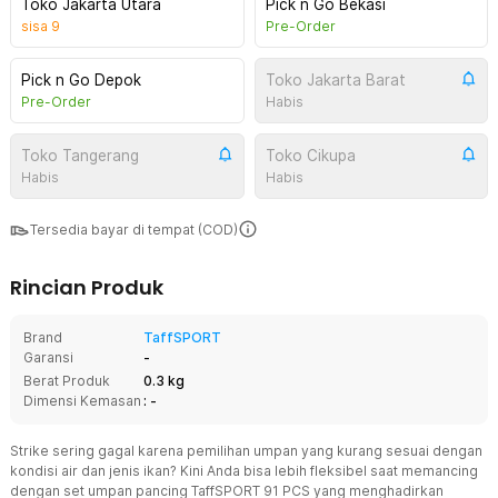
Toko Jakarta Utara
Pick n Go Bekasi
sisa
9
Pre-Order
Pick n Go Depok
Toko Jakarta Barat
Pre-Order
Habis
Toko Tangerang
Toko Cikupa
Habis
Habis
Tersedia bayar di tempat (COD)
Rincian Produk
Brand
TaffSPORT
Garansi
-
Berat Produk
0.3 kg
Dimensi Kemasan
: -
Strike sering gagal karena pemilihan umpan yang kurang sesuai dengan
kondisi air dan jenis ikan? Kini Anda bisa lebih fleksibel saat memancing
dengan set umpan pancing TaffSPORT 91 PCS yang menghadirkan