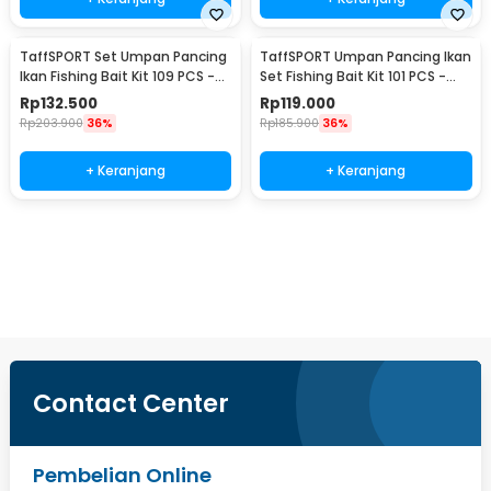
TaffSPORT Set Umpan Pancing
TaffSPORT Umpan Pancing Ikan
Ikan Fishing Bait Kit 109 PCS -
Set Fishing Bait Kit 101 PCS -
DWS250-G
DWS250-H
Rp
132.500
Rp
119.000
Rp
203.900
36%
Rp
185.900
36%
+ Keranjang
+ Keranjang
Beli Sekarang
Contact Center
Pembelian Online