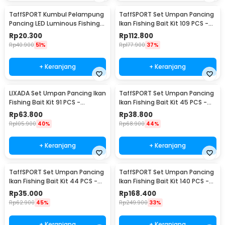
TaffSPORT Kumbul Pelampung
TaffSPORT Set Umpan Pancing
Pancing LED Luminous Fishing
Ikan Fishing Bait Kit 109 PCS -
Float 1 PCS - DS-10
DWS250-A
Rp
20.300
Rp
112.800
Rp
40.900
51%
Rp
177.900
37%
+ Keranjang
+ Keranjang
LIXADA Set Umpan Pancing Ikan
TaffSPORT Set Umpan Pancing
Fishing Bait Kit 91 PCS -
Ikan Fishing Bait Kit 45 PCS -
DWS250-B
DWS250-C
Rp
63.800
Rp
38.800
Rp
105.900
40%
Rp
68.900
44%
+ Keranjang
+ Keranjang
TaffSPORT Set Umpan Pancing
TaffSPORT Set Umpan Pancing
Ikan Fishing Bait Kit 44 PCS -
Ikan Fishing Bait Kit 140 PCS -
DWS250-D
DWS250-E
Rp
35.000
Rp
168.400
Rp
62.900
45%
Rp
249.900
33%
+ Keranjang
+ Keranjang