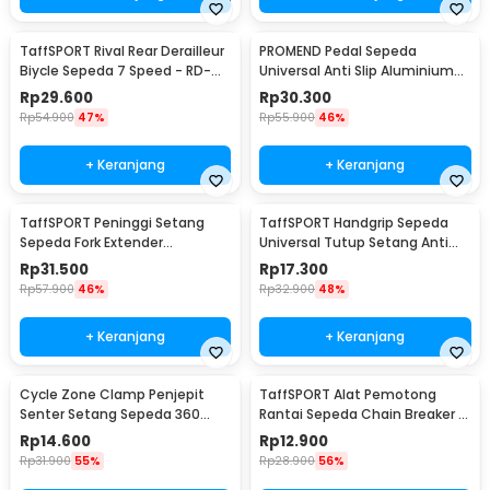
TaffSPORT Rival Rear Derailleur
PROMEND Pedal Sepeda
Biycle Sepeda 7 Speed - RD-
Universal Anti Slip Aluminium
TX35
Alloy - JT410
Rp
29.600
Rp
30.300
Rp
54.900
47%
Rp
55.900
46%
+ Keranjang
+ Keranjang
TaffSPORT Peninggi Setang
TaffSPORT Handgrip Sepeda
Sepeda Fork Extender
Universal Tutup Setang Anti
Aluminium Alloy 121mm - SD53
Slip Handlebar - CL8455
Rp
31.500
Rp
17.300
Rp
57.900
46%
Rp
32.900
48%
+ Keranjang
+ Keranjang
Cycle Zone Clamp Penjepit
TaffSPORT Alat Pemotong
Senter Setang Sepeda 360
Rantai Sepeda Chain Breaker -
Derajat - ZH1035
JLQ-01
Rp
14.600
Rp
12.900
Rp
31.900
55%
Rp
28.900
56%