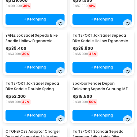
Rp
129.600
Rp
51.900
Rp
199.900
36%
Rp
87.900
41%
+ Keranjang
+ Keranjang
YAFEE Jok Sadel Sepeda Bike
TaffSPORT Jok Sadel Sepeda
Saddle Hollow Ergonomic
Bike Saddle Hollow Ergonomic
Breathable - FX12
Breathable - YF-1034
Rp
39.400
Rp
36.800
Rp
63.900
39%
Rp
65.900
45%
+ Keranjang
+ Keranjang
TaffSPORT Jok Sadel Sepeda
Spakbor Fender Depan
Bike Saddle Double Spring
Belakang Sepeda Gunung MTB
Shock Absorber - ZF15
- HF0034300
Rp
52.200
Rp
15.500
Rp
89.900
42%
Rp
30.900
50%
+ Keranjang
+ Keranjang
OTOHEROES Adaptor Charger
TaffSPORT Standar Sepeda
Baterai Converter Aki Motor
Samping Adjustable Bike