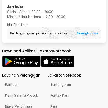
Jam buka:
Senin - Sabtu
:
09:00
-
20:00
Minggu/Libur Nasional
:
12:00
-
20:00
Idul Fitri
: libur
Selengkapnya
Beli langsung/self pickup di kota lainnya
Download Aplikasi JakartaNotebook
Layanan Pelanggan
JakartaNotebook
Bantuan
Tentang Kami
Klaim Garansi Produk
Kontak Kami
Biaya Pengiriman
Karir