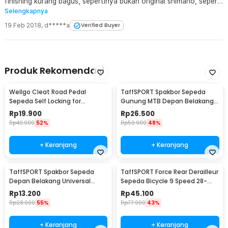
finishing kurang bagus, sepertinya bukan original shimano, seperti
Selengkapnya
produk tiruan shimano
19 Feb 2018
,
d*****a
Verified Buyer
Produk Rekomendasi
Wellgo Cleat Road Pedal
TaffSPORT Spakbor Sepeda
Sepeda Self Locking for
Gunung MTB Depan Belakang
Shimano SM-SH11 SPD-L
Anti Cipratan - Y901
Rp
19.900
Rp
26.500
Rp
40.900
52%
Rp
50.900
48%
+ Keranjang
+ Keranjang
TaffSPORT Spakbor Sepeda
TaffSPORT Force Rear Derailleur
Depan Belakang Universal
Sepeda Bicycle 9 Speed 28-
Clamp Dua Warna - BQ541
34T - RD-M390
Rp
13.200
Rp
45.100
Rp
28.900
55%
Rp
77.900
43%
+ Keranjang
+ Keranjang