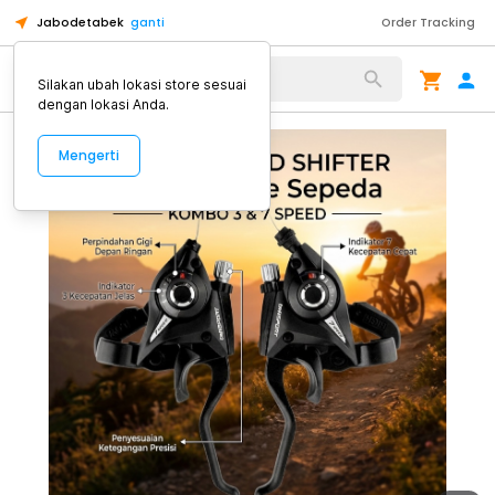
Jabodetabek
ganti
Order Tracking
Alat Kopi
Silakan ubah lokasi store sesuai
dengan lokasi Anda.
Mengerti