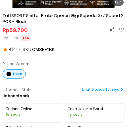
1 / 7
TaffSPORT Shifter Brake Operan Gigi Sepeda 3x7 Speed 2
PCS
-
Black
Rp
59.700
Rp
99.900
41
%
•
SKU
OMSEE1BK
4
(
4
)
Pilihan Warna:
Black
Lihat
5
Lokasi Lainnya
Informasi Stok:
Jabodetabek
Gudang Online
Toko Jakarta Barat
Tersedia
Tersedia