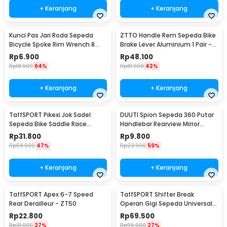
+ Keranjang
+ Keranjang
Kunci Pas Jari Roda Sepeda
ZTTO Handle Rem Sepeda Bike
Bicycle Spoke Rim Wrench 8
Brake Lever Aluminium 1 Pair -
Way - W805
CBL-09
Rp
6.900
Rp
48.100
Rp
18.900
64%
Rp
81.900
42%
+ Keranjang
+ Keranjang
TaffSPORT Pikexi Jok Sadel
DUUTI Spion Sepeda 360 Putar
Sepeda Bike Saddle Race
Handlebar Rearview Mirror
Ergonomic Anti Air - FX20
Universal 1 PCS - LY4437
Rp
31.800
Rp
9.800
Rp
58.900
47%
Rp
23.900
59%
+ Keranjang
+ Keranjang
TaffSPORT Apex 6-7 Speed
TaffSPORT Shifter Break
Rear Derailleur - ZT50
Operan Gigi Sepeda Universal
3x9 Speed 2 PCS - SL-M370
Rp
22.800
Rp
69.500
Rp
31.000
27%
Rp
95.000
27%