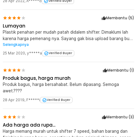
Desain Sporty untuk Tampilan Sepeda
28 Apr 2022
,
A*****o
Verified Buyer
TaffSPORT menghadirkan desain modern dan sporty yang
membuat area setang sepeda terlihat lebih premium. Bentuk
handle yang ramping memberikan kesan profesional sekaligus
Membantu (
5
)
nyaman digunakan. Cocok untuk MTB, hybrid, hingga sepeda
Lumayan
harian.
Plastik penahan per mudah patah didalem shifter. Dimaklumi lah
Material Kuat dan Tahan Lama
karena harga pemenang nya. Sayang gak bisa upload barang bukti
Body shifter dibuat dari kombinasi plastik berkualitas dan metal
Selengkapnya
di review jaknot.
kokoh untuk penggunaan jangka panjang. Material ini tahan
25 Mar 2020
,
y*****a
Verified Buyer
terhadap tekanan penggunaan rutin dan tidak mudah rusak.
Konstruksi yang solid membuat speed shifter tetap stabil saat
digunakan untuk touring maupun olahraga intensif.
Membantu (
1
)
Produk bagus, harga murah
Kelengkapan Produk
Produk bagus, harga bersahabat. Belum dipasang. Semoga
Rincian yang Anda dapatkan untuk pembelian produk ini:
awet.????
2 x TaffSPORT Shifter Brake Operan Gigi Sepeda 3x7 Speed
28 Apr 2019
,
F*****i
Verified Buyer
Membantu (
3
)
Ada harga ada rupa...
Harga memang murah untuk shifter 7 speed, bahan barang dan