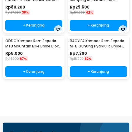
Skuter 48V 20Ah - YF2021-12
Kickstand 34-39cm - Z50
Rp
80.200
Rp
29.600
Rp
127.900
38%
Rp
50.900
42%
+ Keranjang
+ Keranjang
ODDO Kampas Rem Sepeda
BAOYIFA Kampas Rem Sepeda
MTB Mountain Bike Brake Block
MTB Gunung Hydraulic Brake
70mm 2 PCS - B39
Pads - M446
Rp
5.000
Rp
7.300
Rp
14.900
67%
Rp
18.900
62%
+ Keranjang
+ Keranjang
Beli Sekarang