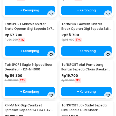
+ Keranjang
+ Keranjang
TaffSPORT Marvolt Shifter
TaffSPORT Advent Shifter
Brake Operan Gigi Sepeda 3x7
Break Operan Gigi Sepeda 3x8
Speed 2 PCS - EF500-7
Speed 2 PCS - SL-M310
Rp
57.700
Rp
58.700
Rp
96.900
41%
Rp
98.900
41%
+ Keranjang
+ Keranjang
TaffSPORT Eagle 9 Speed Rear
TaffSPORT Alat Pemotong
Derailleur - RD-M4000
Rantai Sepeda Chain Breaker
Cutter - TD8591
Rp
116.300
Rp
19.700
Rp
182.900
37%
Rp
39.900
51%
+ Keranjang
+ Keranjang
XINMA MX Gigi Crankset
TaffSPORT Jok Sadel Sepeda
Sprocket Sepeda 24T 34T 42T
Bike Saddle Dual Shock
7/8/9 Speed - TL-82-L
Absorber Breathable - ZF25