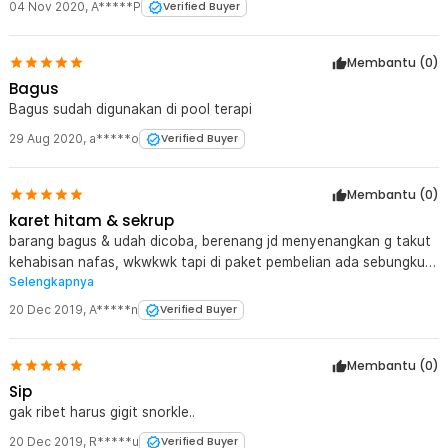
04 Nov 2020
,
A*****P
Verified Buyer
Membantu (
0
)
Bagus
Bagus sudah digunakan di pool terapi
29 Aug 2020
,
a*****o
Verified Buyer
Membantu (
0
)
karet hitam & sekrup
barang bagus & udah dicoba, berenang jd menyenangkan g takut
kehabisan nafas, wkwkwk tapi di paket pembelian ada sebungkus
Selengkapnya
plastik, isinya kaya paku karet 2 buah, dan 1 buah semacam mur
baut gitu, ketiga ini fungsinya apa ya? syg tdk bisa upload poto
20 Dec 2019
,
A*****n
Verified Buyer
disini, klo bisa mungkin bisa lebih jelas.
Membantu (
0
)
Sip
gak ribet harus gigit snorkle..
20 Dec 2019
,
R*****u
Verified Buyer