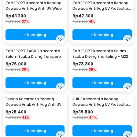
TaffSPORT Kacamata Renang
TaffSPORT Kacamata Renang
Dewasa Anti Fog Anti UV Wide
Dewasa Anti Fog UV Protection
Vision Earplug - A380
- GOG-3550
Rp
43.300
Rp
47.300
Rp
67.900
37%
Rp
78.900
41%
+ Keranjang
+ Keranjang
TaffSPORT ZACRO Kacamata
TaffSPORT Kacamata Selam
Selam Scuba Diving Tempered
Scuba Diving Snorkeling - M22
Glass - 502
Rp
76.000
Rp
78.800
Rp
121.900
38%
Rp
119.900
35%
+ Keranjang
+ Keranjang
Feeldo Kacamata Renang
RUIHE Kacamata Renang
Dewasa Anak Anti Fog Anti UV
Dewasa Anti Fog UV Protection
Strap Adjustable - TL100
Lensa Panoramic - 9200
Rp
26.400
Rp
39.800
Rp
50.900
49%
Rp
69.900
44%
+ Keranjang
+ Keranjang