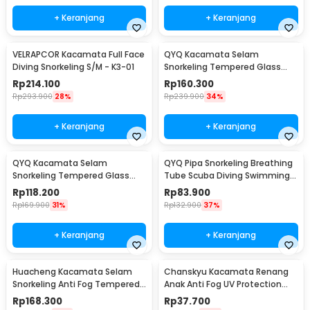
+ Keranjang
+ Keranjang
VELRAPCOR Kacamata Full Face
QYQ Kacamata Selam
Diving Snorkeling S/M - K3-01
Snorkeling Tempered Glass
Anti Fog Diving Mask - 308
Rp
214.100
Rp
160.300
Rp
293.900
28%
Rp
239.900
34%
+ Keranjang
+ Keranjang
QYQ Kacamata Selam
QYQ Pipa Snorkeling Breathing
Snorkeling Tempered Glass
Tube Scuba Diving Swimming
Anti Fog Diving Mask - 180
Leakproof - Q398
Rp
118.200
Rp
83.900
Rp
169.900
31%
Rp
132.900
37%
+ Keranjang
+ Keranjang
Huacheng Kacamata Selam
Chanskyu Kacamata Renang
Snorkeling Anti Fog Tempered
Anak Anti Fog UV Protection
Glass Diving Mask - QW-01
Panoramic Earplug - CK185
Rp
168.300
Rp
37.700