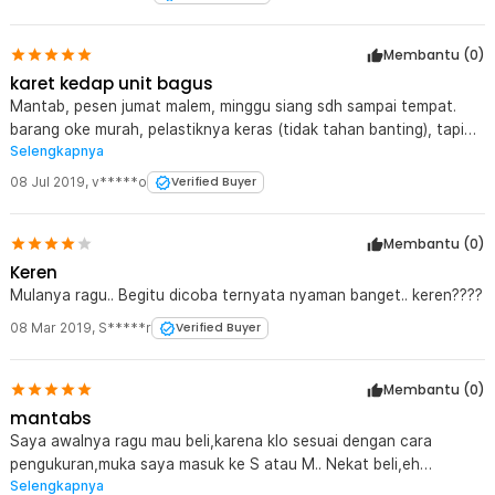
Membantu (
0
)
karet kedap unit bagus
Mantab, pesen jumat malem, minggu siang sdh sampai tempat.
barang oke murah, pelastiknya keras (tidak tahan banting), tapi
Selengkapnya
tidak mengurangi fungsi utamanya
08 Jul 2019
,
v*****o
Verified Buyer
Membantu (
0
)
Keren
Mulanya ragu.. Begitu dicoba ternyata nyaman banget.. keren????
08 Mar 2019
,
S*****r
Verified Buyer
Membantu (
0
)
mantabs
Saya awalnya ragu mau beli,karena klo sesuai dengan cara
pengukuran,muka saya masuk ke S atau M.. Nekat beli,eh
Selengkapnya
ternyata pas dengan muka saya dan kedapnya saya suka karena