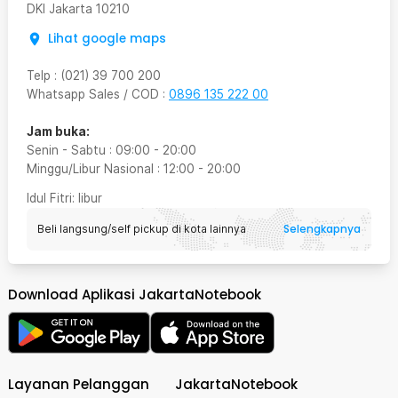
DKI Jakarta
10210
Lihat google maps
Telp
:
(021) 39 700 200
Whatsapp Sales / COD
:
0896 135 222 00
Jam buka:
Senin - Sabtu
:
09:00
-
20:00
Minggu/Libur Nasional
:
12:00
-
20:00
Idul Fitri
: libur
Selengkapnya
Beli langsung/self pickup di kota lainnya
Download Aplikasi JakartaNotebook
Layanan Pelanggan
JakartaNotebook