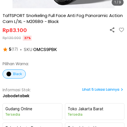
1 / 9
TaffSPORT Snorkeling Full Face Anti Fog Panoramic Action
Cam L/XL - M2068G
-
Black
Rp
83.100
Rp
130.900
37
%
•
SKU
OMCS9PBK
5
(
17
)
Pilihan Warna:
Black
Lihat
5
Lokasi Lainnya
Informasi Stok:
Jabodetabek
Gudang Online
Toko Jakarta Barat
Tersedia
Tersedia