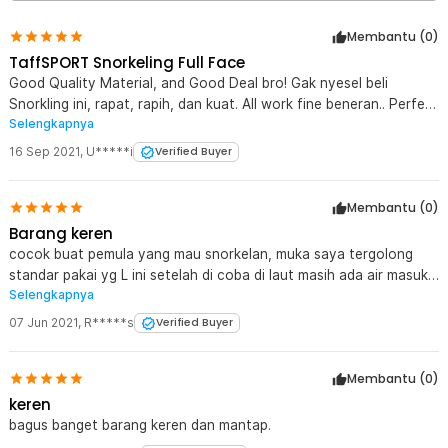
1 x Karet Silikon
1 x Tas Pouch Jaring
Membantu (
0
)
1 x Panduan Penggunaan
TaffSPORT Snorkeling Full Face
Good Quality Material, and Good Deal bro! Gak nyesel beli
Snorkling ini, rapat, rapih, dan kuat. All work fine beneran.. Perfect
Selengkapnya
deal!
16 Sep 2021
,
U*****i
Verified Buyer
Membantu (
0
)
Barang keren
cocok buat pemula yang mau snorkelan, muka saya tergolong
standar pakai yg L ini setelah di coba di laut masih ada air masuk
Selengkapnya
dari bawah dagu, tp kelebihan pakai model begini bisa napas pakai
hidung dan mulut
07 Jun 2021
,
R*****s
Verified Buyer
Membantu (
0
)
keren
bagus banget barang keren dan mantap.