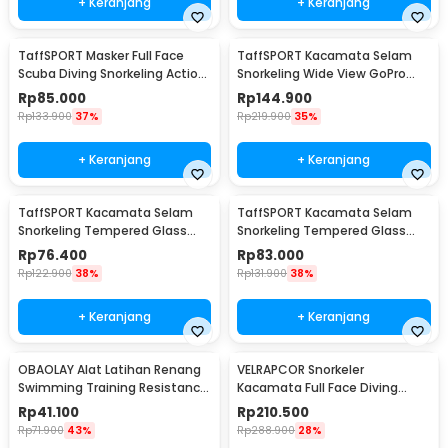
+ Keranjang
+ Keranjang
TaffSPORT Masker Full Face
TaffSPORT Kacamata Selam
Scuba Diving Snorkeling Action
Snorkeling Wide View GoPro
Cam Mount L/XL - M2068G
Mount Diving Mask - AS304
Rp
85.000
Rp
144.900
Rp
133.900
37%
Rp
219.900
35%
+ Keranjang
+ Keranjang
TaffSPORT Kacamata Selam
TaffSPORT Kacamata Selam
Snorkeling Tempered Glass
Snorkeling Tempered Glass
Diving Mask - M23
Diving Mask - M24
Rp
76.400
Rp
83.000
Rp
122.900
38%
Rp
131.900
38%
+ Keranjang
+ Keranjang
OBAOLAY Alat Latihan Renang
VELRAPCOR Snorkeler
Swimming Training Resistance
Kacamata Full Face Diving
Band 4M - OB100
Snorkeling L/XL - K3
Rp
41.100
Rp
210.500
Rp
71.900
43%
Rp
288.900
28%