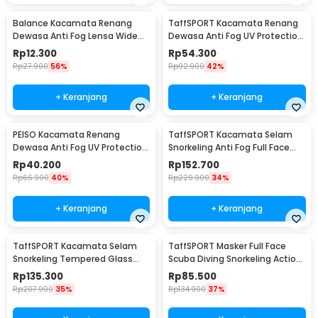
Balance Kacamata Renang
TaffSPORT Kacamata Renang
Dewasa Anti Fog Lensa Wide
Dewasa Anti Fog UV Protection
Vision Earplug - 826
Big Frame - YY-1715
Rp
12.300
Rp
54.300
Rp
27.900
56%
Rp
92.900
42%
+ Keranjang
+ Keranjang
PEISO Kacamata Renang
TaffSPORT Kacamata Selam
Dewasa Anti Fog UV Protection
Snorkeling Anti Fog Full Face
Wide View Earplug - MC-900
Diving Mask - M2077G
Rp
40.200
Rp
152.700
Rp
66.900
40%
Rp
229.900
34%
+ Keranjang
+ Keranjang
TaffSPORT Kacamata Selam
TaffSPORT Masker Full Face
Snorkeling Tempered Glass
Scuba Diving Snorkeling Action
Diving Mask - AS303JF
Cam Mount S/M - M2068G
Rp
135.300
Rp
85.500
Rp
207.900
35%
Rp
134.900
37%