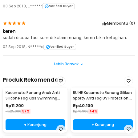
tidak mengganggu aktivitas muka saya..
03 Sep 2018
,
L*****r
Verified Buyer
Membantu (
0
)
keren
sudah dicoba tadi sore di kolam renang, keren bikin ketagihan.
02 Sep 2018
,
N*****o
Verified Buyer
Lebih Banyak
Produk Rekomendasi
Kacamata Renang Anak Anti
RUIHE Kacamata Renang Silikon
Silicone Fog Kids Swimming
Sporty Anti Fog UV Protection -
Goggles - EE243
RH5310E
Rp
11.200
Rp
40.100
Rp
25.900
57%
Rp
70.900
44%
+ Keranjang
+ Keranjang