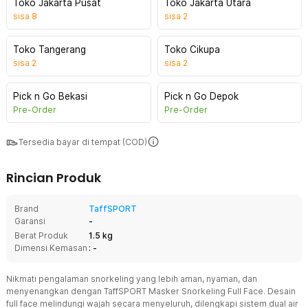
Toko Jakarta Pusat
Toko Jakarta Utara
sisa
8
sisa
2
Toko Tangerang
Toko Cikupa
sisa
2
sisa
2
Pick n Go Bekasi
Pick n Go Depok
Pre-Order
Pre-Order
Tersedia bayar di tempat (COD)
Rincian Produk
Brand
TaffSPORT
Garansi
-
Berat Produk
1.5 kg
Dimensi Kemasan
: -
Nikmati pengalaman snorkeling yang lebih aman, nyaman, dan
menyenangkan dengan TaffSPORT Masker Snorkeling Full Face. Desain
full face melindungi wajah secara menyeluruh, dilengkapi sistem dual air