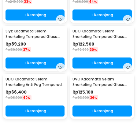
Rp
249.900
33%
Rp
66.900
44%
+ Keranjang
+ Keranjang
Slyz Kacamata Selam
UDO Kacamata Selam
Snorkeling Tempered Glass
Snorkeling Tempered Glass
GoPro Mount Diving Mask -
Anti Fog Diving Mask - U-16
Rp
89.200
Rp
122.500
INU91
Rp
139.900
37%
Rp
172.900
30%
+ Keranjang
+ Keranjang
UDO Kacamata Selam
UVO Kacamata Selam
Snorkeling Anti Fog Tempered
Snorkeling Tempered Glass
Glass Diving Mask - U-165
Anti Fog Diving Mask - U-88
Rp
66.400
Rp
125.100
Rp
108.900
40%
Rp
193.900
36%
+ Keranjang
+ Keranjang
Beli Sekarang