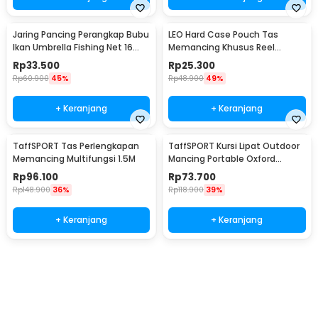
Jaring Pancing Perangkap Bubu
LEO Hard Case Pouch Tas
Ikan Umbrella Fishing Net 16
Memancing Khusus Reel
Holes - H14572
Pancing - F-49
Rp
33.500
Rp
25.300
Rp
60.900
45%
Rp
48.900
49%
+ Keranjang
+ Keranjang
TaffSPORT Tas Perlengkapan
TaffSPORT Kursi Lipat Outdoor
Memancing Multifungsi 1.5M
Mancing Portable Oxford
Folding Chair - YYY002
Rp
96.100
Rp
73.700
Rp
148.900
36%
Rp
118.900
39%
+ Keranjang
+ Keranjang
Ingatkan Saya