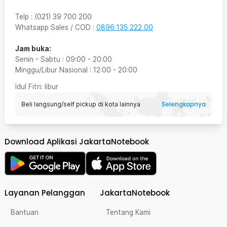
Telp
:
(021) 39 700 200
Whatsapp Sales / COD
:
0896 135 222 00
Jam buka:
Senin - Sabtu
:
09:00
-
20:00
Minggu/Libur Nasional
:
12:00
-
20:00
Idul Fitri
: libur
Selengkapnya
Beli langsung/self pickup di kota lainnya
Download Aplikasi JakartaNotebook
Layanan Pelanggan
JakartaNotebook
Bantuan
Tentang Kami