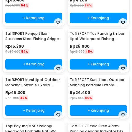
Rp
16.400
Rp
4.200
Rp
34.900
54%
Rp
15.900
74%
+ Keranjang
+ Keranjang
TaffSPORT Penjepit Ikan
TaffSPORT Tas Pancing Ember
Stainless Steel Fishing Gripper
Lipat Waterproof Fishing
Anti Karat - YS05
Bucket
Rp
15.300
Rp
26.000
Rp
32.900
54%
Rp
46.900
45%
+ Keranjang
+ Keranjang
TaffSPORT Kursi Lipat Outdoor
TaffSPORT Kursi Lipat Outdoor
Mancing Portable Oxford
Mancing Portable Oxford
Folding Chair - ZDY01
Folding Chair - A0003
Rp
48.300
Rp
24.400
Rp
81.900
42%
Rp
47.900
50%
+ Keranjang
+ Keranjang
Topi Payung Motif Pelangi
TaffSPORT Yolo Siren Alarm
Headband Umbrella Hat 50cm
Pancing dengan Indikator LED -