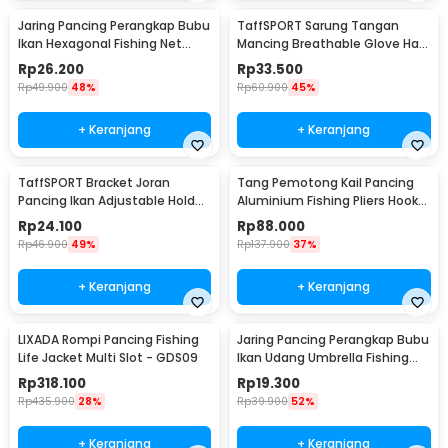
Jaring Pancing Perangkap Bubu
TaffSPORT Sarung Tangan
Ikan Hexagonal Fishing Net
Mancing Breathable Glove Half
Trap 8 Hole
Finger 1 Pair - DW-GRTX
Rp
26.200
Rp
33.500
Rp
49.900
48%
Rp
60.900
45%
+ Keranjang
+ Keranjang
TaffSPORT Bracket Joran
Tang Pemotong Kail Pancing
Pancing Ikan Adjustable Holder
Aluminium Fishing Pliers Hook
1.7M - V-003
Remover
Rp
24.100
Rp
88.000
Rp
46.900
49%
Rp
137.900
37%
+ Keranjang
+ Keranjang
LIXADA Rompi Pancing Fishing
Jaring Pancing Perangkap Bubu
Life Jacket Multi Slot - GDS09
Ikan Udang Umbrella Fishing
Net 5 Hole
Rp
318.100
Rp
19.300
Rp
435.900
28%
Rp
39.900
52%
+ Keranjang
+ Keranjang