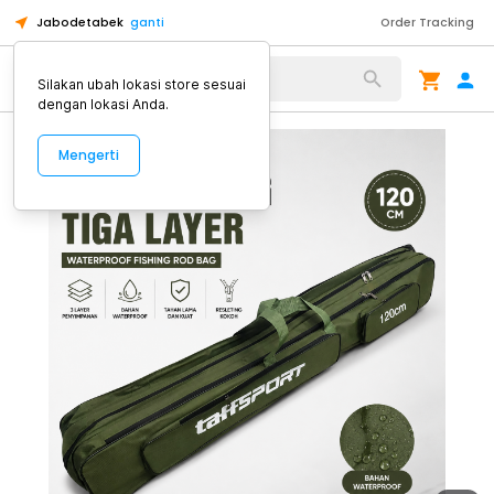
Jabodetabek
ganti
Order Tracking
Alat Kopi
Silakan ubah lokasi store sesuai
dengan lokasi Anda.
Mengerti