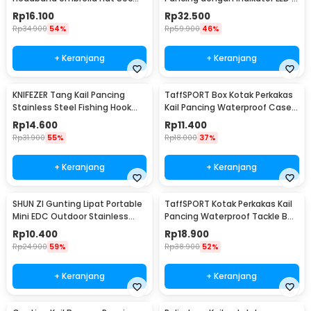
- W655
R3
Rp
16.100
Rp
32.500
Rp
34.900
54%
Rp
59.900
46%
+ Keranjang
+ Keranjang
KNIFEZER Tang Kail Pancing
TaffSPORT Box Kotak Perkakas
Stainless Steel Fishing Hook
Kail Pancing Waterproof Case -
Remover - J1352
Q041
Rp
14.600
Rp
11.400
Rp
31.900
55%
Rp
18.000
37%
+ Keranjang
+ Keranjang
SHUN ZI Gunting Lipat Portable
TaffSPORT Kotak Perkakas Kail
Mini EDC Outdoor Stainless
Pancing Waterproof Tackle Box
Steel 20Gr13 - FS-08
12 Grid - MCC01
Rp
10.400
Rp
18.900
Rp
24.900
59%
Rp
38.900
52%
+ Keranjang
+ Keranjang