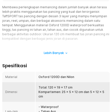
Membawa perlengkapan memancing dalam jumlah banyak akan terasa
lebih praktis menggunakan tas pancing yang kuat dan terorganisir.
TaffSPORT tas pancing dengan desain 3 layer yang mampu menyimpan
joran, reel, umpan, dan berbagai aksesoris memancing dalam satu
tempat. Menggunakan material Oxford 1200D waterproof berkualitas
tinggi, tas pancing ini tahan air, tahan aus, dan cocok digunakan untuk
berbagai aktivitas outdoor. Ukuran 120 cm membuat tas joran pancing ini
kompatibel dengan berbagai jenis joran di pasaran.
Fitur
Lebih Banyak
Kapasitas Besar 3 Layer
Tas pancing ini memiliki tiga kompartemen utama yang
Spesifikasi
memungkinkan pengguna membawa beberapa joran sekaligus
tanpa saling bertumpuk. Setiap layer dirancang agar perlengkapan
memancing tetap tertata dan mudah diakses kapan saja dibutuhkan.
Material
Oxford 1200D dan Nilon
Dengan kapasitas besar, fishing rod bag ini membantu membawa
perlengkapan dengan lebih praktis tanpa perlu tas tambahan.
Total: 120 x 19 x 17 cm
Cocok digunakan untuk memancing di sungai, danau, maupun laut.
Dimensi
Kompartemen: 25 x 5 x 12 cm dan 5 x 12 x 5
Material Oxford 1200D Waterproof
cm
Menggunakan kombinasi material Oxford 1200D dan nilon
berkualitas, tas joran ini memiliki daya tahan tinggi untuk
- Waterproof
penggunaan outdoor jangka panjang. Material waterproof
Lain-lain
- Tahan Aus