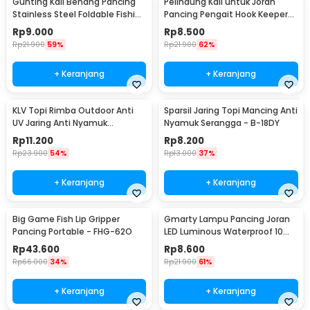
Gunting Kail Benang Pancing
Pelindung Kail untuk Joran
Stainless Steel Foldable Fishing
Pancing Pengait Hook Keeper
Scissors - GK01
10 PCS
Rp
9.000
Rp
8.500
Rp
21.900
59%
Rp
21.900
62%
+ Keranjang
+ Keranjang
KLV Topi Rimba Outdoor Anti
Sparsil Jaring Topi Mancing Anti
UV Jaring Anti Nyamuk
Nyamuk Serangga - B-18DY
Poliester Boonie Hat - TP33
Rp
11.200
Rp
8.200
Rp
23.900
54%
Rp
13.000
37%
+ Keranjang
+ Keranjang
Big Game Fish Lip Gripper
Gmarty Lampu Pancing Joran
Pancing Portable - FHG-62O
LED Luminous Waterproof 10
PCS - Q0142
Rp
43.600
Rp
8.600
Rp
66.000
34%
Rp
21.900
61%
+ Keranjang
+ Keranjang