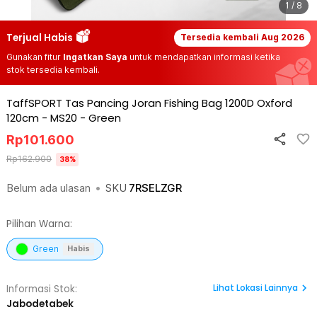
1 / 8
Terjual Habis
Tersedia kembali
Aug 2026
Gunakan fitur
Ingatkan Saya
untuk mendapatkan informasi ketika
stok tersedia kembali.
TaffSPORT Tas Pancing Joran Fishing Bag 1200D Oxford
120cm - MS20
-
Green
Rp
101.600
Rp
162.900
38
%
Belum ada ulasan
•
SKU
7RSELZGR
Pilihan Warna:
Green
Habis
Lihat
Lokasi Lainnya
Informasi Stok:
Jabodetabek