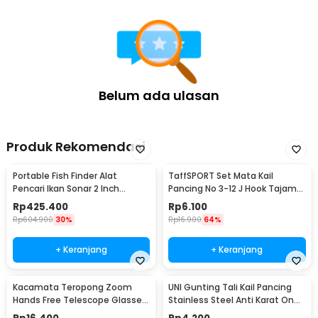
kecil lainnya. Organizer tambahan membantu perlengkapan tetap
rapi dan mudah ditemukan saat dibutuhkan. Dengan storage
organizer yang optimal, aktivitas memancing menjadi lebih efisien
dan nyaman. Anda tidak perlu lagi repot mencari perlengkapan di
tengah aktivitas memancing.
Kelengkapan Produk
Belum ada ulasan
Rincian yang Anda dapatkan untuk pembelian produk ini:
1 x TaffSPORT Tas Pancing Joran Fishing Bag 1200D Oxford
120cm - MS20
Produk Rekomendasi
Portable Fish Finder Alat
TaffSPORT Set Mata Kail
Pencari Ikan Sonar 2 Inch
Pancing No 3-12 J Hook Tajam
Display 100M - TL-88E
70 PCS with Box - 94151-BE
Rp
425.400
Rp
6.100
Rp
604.900
30%
Rp
16.900
64%
+ Keranjang
+ Keranjang
Kacamata Teropong Zoom
UNI Gunting Tali Kail Pancing
Hands Free Telescope Glasses
Stainless Steel Anti Karat One
untuk Fishing - HG00117
Hand - 7261