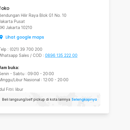
Toko
Bendungan Hilir Raya Blok G1 No. 10
Jakarta Pusat
DKI Jakarta
10210
Lihat google maps
Telp
:
(021) 39 700 200
Whatsapp Sales / COD
:
0896 135 222 00
Jam buka:
Senin - Sabtu
:
09:00
-
20:00
Minggu/Libur Nasional
:
12:00
-
20:00
Idul Fitri
: libur
Selengkapnya
Beli langsung/self pickup di kota lainnya