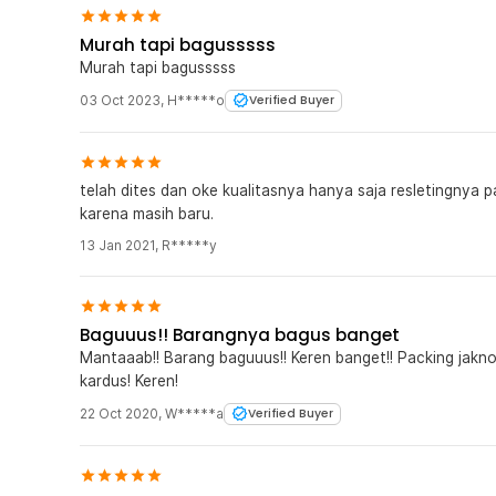
Murah tapi bagusssss
Murah tapi bagusssss
03 Oct 2023
,
H*****o
Verified Buyer
telah dites dan oke kualitasnya hanya saja resletingnya p
karena masih baru.
13 Jan 2021
,
R*****y
Baguuus!! Barangnya bagus banget
Mantaaab!! Barang baguuus!! Keren banget!! Packing jak
kardus! Keren!
22 Oct 2020
,
W*****a
Verified Buyer