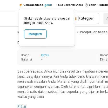
Jabodetabek
ganti
Toko Jakarta Utara
Toko Tangerang
Kategori
A
Silakan ubah lokasi store sesuai
Toko Cikupa
dengan lokasi Anda.
Pick n Go Jakarta Barat
Senin - J
Sport & Outdoor
Olahraga Sepeda
Pompa Ban Seped
Mengerti
Pick n Go Bekasi
Senin - Jumat (08
Pick n Go Depok
Senin - Jumat (08
Rincian Produk
Toko Jakarta Pusat
Senin - Sabtu
Brand
GIYO
Berat
Toko Jakarta Barat
Senin - Sabtu
Garansi
-
Dime
Toko Jakarta Utara
Toko Tangerang
Saat bersepeda, Anda mungkin kesulitan membawa perlengk
kunci pas, dan lainnya. Kini Anda tidak perlu khawatir ka
Toko Cikupa
menjawab masalah Anda. Material yang dipilih pun telah m
Pick n Go Jakarta Barat
Senin - J
digunakan dengan nyaman. Oleh karena itu, dipilihlah ma
menjadi satu dalam sebuah tas sepeda, yang dijamin berku
Pick n Go Bekasi
Senin - Jumat (08
waktu yang lama.
Pick n Go Depok
Senin - Jumat (08
Fitur