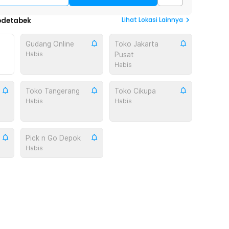
Lihat
Lokasi Lainnya
odetabek
Gudang Online
Toko Jakarta
Habis
Pusat
Habis
Toko Tangerang
Toko Cikupa
Habis
Habis
Pick n Go Depok
Habis