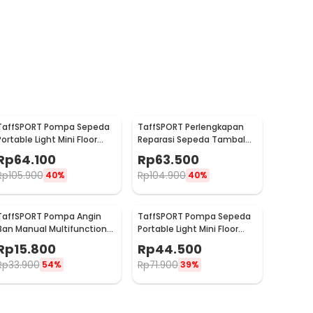
TaffSPORT Pompa Sepeda
TaffSPORT Perlengkapan
Portable Light Mini Floor
Reparasi Sepeda Tambal
Pump 160 PSI - PM50
Ban 16 in 1 - PP06S
Rp
64.100
Rp
63.500
Rp
105.900
Rp
104.900
40%
40%
TaffSPORT Pompa Angin
TaffSPORT Pompa Sepeda
Ban Manual Multifunction
Portable Light Mini Floor
Air Pump 120 PSI - PM12
Pump 160 PSI - PM90
Rp
15.800
Rp
44.500
Rp
33.900
Rp
71.900
54%
39%