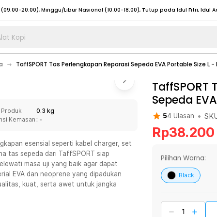
lat Kopi
umat (07:00 - 20:00), Sabtu - Minggu (08:00 - 20:00), Tutup pada Idul Fitri
Sele
a
TaffSPORT Tas Perlengkapan Reparasi Sepeda EVA Portable Size L -
:00 - 20:00), Sabtu - Minggu/ Libur Nasional (08:00 - 17:00)
Selengkapnya
:00 - 20:00), Sabtu - Minggu/ Libur Nasional (08:00 - 17:00)
TaffSPORT 
Selengkapnya
Sepeda EVA 
 (09:00-20:00), Minggu/Libur Nasional (12:00-20:00), Tutup pada Idul Fitri
Sele
 Produk
0.3 kg
 (09:00-20:00), Minggu/Libur Nasional (12:00-20:00), Tutup pada Idul Fitri
Sele
•
SK
5
4
Ulasan
nsi Kemasan
: -
Rp
38.200
apan esensial seperti kabel charger, set
rena tas sepeda dari TaffSPORT siap
Pilihan Warna:
elewati masa uji yang baik agar dapat
umat (07:00 - 20:00), Sabtu - Minggu (08:00 - 20:00), Tutup pada Idul Fitri
Sele
terial EVA dan neoprene yang dipadukan
Black
alitas, kuat, serta awet untuk jangka
:00 - 20:00), Sabtu - Minggu/ Libur Nasional (08:00 - 17:00)
Selengkapnya
:00 - 20:00), Sabtu - Minggu/ Libur Nasional (08:00 - 17:00)
Selengkapnya