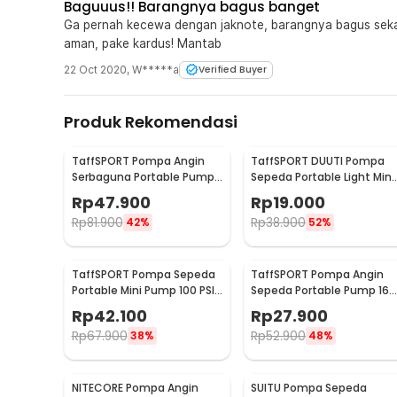
Baguuus!! Barangnya bagus banget
Ga pernah kecewa dengan jaknote, barangnya bagus sekali
aman, pake kardus! Mantab
22 Oct 2020
,
W*****a
Verified Buyer
Produk Rekomendasi
TaffSPORT Pompa Angin
TaffSPORT DUUTI Pompa
Serbaguna Portable Pump
Sepeda Portable Light Mini
Universal - PM60
Pump - PP05
Rp
47.900
Rp
19.000
Rp
81.900
Rp
38.900
42%
52%
TaffSPORT Pompa Sepeda
TaffSPORT Pompa Angin
Portable Mini Pump 100 PSI
Sepeda Portable Pump 160
- PP07
PSI with Gauge - PM55
Rp
42.100
Rp
27.900
Rp
67.900
Rp
52.900
38%
48%
NITECORE Pompa Angin
SUITU Pompa Sepeda