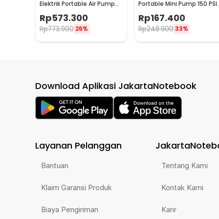
Elektrik Portable Air Pump
Portable Mini Pump 150 PSI
Carbon Fiber 2.7 kPa -
- EG216
Rp
573.300
Rp
167.400
AP05C
Rp
773.900
Rp
248.900
26%
33%
Download Aplikasi JakartaNotebook
Layanan Pelanggan
JakartaNoteb
Bantuan
Tentang Kami
Klaim Garansi Produk
Kontak Kami
Biaya Pengiriman
Karir