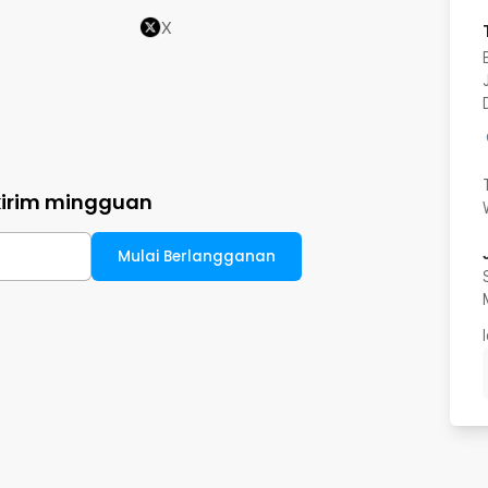
X
kirim mingguan
Mulai Berlangganan