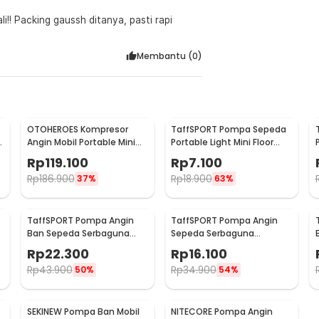
!! Packing gaussh ditanya, pasti rapi
Membantu (
0
)
OTOHEROES Kompresor
TaffSPORT Pompa Sepeda
Angin Mobil Portable Mini
Portable Light Mini Floor
Heavy Duty 12V 150 PSI
Pump Aluminium - PM02
Rp
119.100
Rp
7.100
Rp
186.900
Rp
18.900
37%
63%
TaffSPORT Pompa Angin
TaffSPORT Pompa Angin
Ban Sepeda Serbaguna
Sepeda Serbaguna
Portable Pump 95 PSI -
Portable Pump 120 PSI -
Rp
22.300
Rp
16.100
PM60
PM40
Rp
43.900
Rp
34.900
50%
54%
SEKINEW Pompa Ban Mobil
NITECORE Pompa Angin