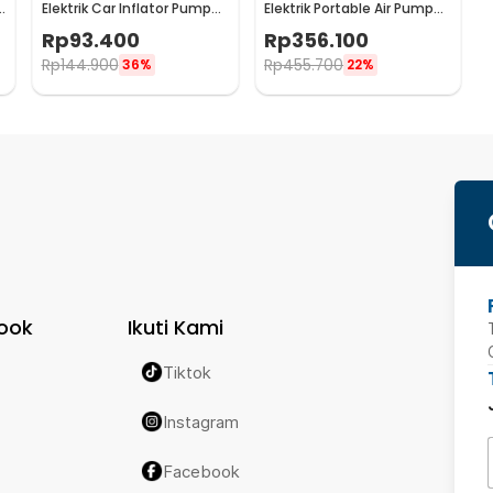
Elektrik Car Inflator Pump
Elektrik Portable Air Pump
Portable 1200mAh -
USB Type C 2.8 kPa - AP01
Rp
93.400
Rp
356.100
GZ000066
Rp
144.900
Rp
455.700
36%
22%
ook
Ikuti Kami
Tiktok
Instagram
Facebook