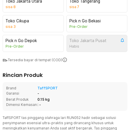
Toko Jakarta Utara
Toko Tangerang
sisa
8
sisa
7
Toko Cikupa
Pick n Go Bekasi
sisa
3
Pre-Order
Pick n Go Depok
Toko Jakarta Pusat
Pre-Order
Habis
Tersedia bayar di tempat (COD)
Rincian Produk
Brand
TaffSPORT
Garansi
-
Berat Produk
0.15 kg
Dimensi Kemasan
: -
TaffSPORT tas pinggang olahraga lari RUN052 hadir sebagai solusi
penyimpanan esensial ultra-praktis yang dirancang khusus untuk
meningkatkan kenyamanan Anda saat aktif bergerak. Tas pinggang