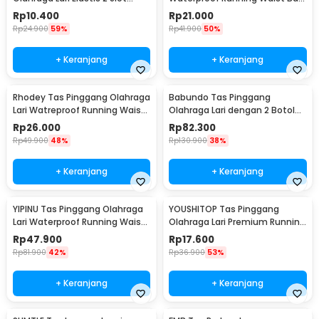
Running Waist Bag - C92209
Reflektif - DX719
Rp
10.400
Rp
21.000
Rp
24.900
59%
Rp
41.900
50%
+ Keranjang
+ Keranjang
Rhodey Tas Pinggang Olahraga
Babundo Tas Pinggang
Lari Watreproof Running Waist
Olahraga Lari dengan 2 Botol
Bag - CFD
Running Waist Bag - RUN051A
Rp
26.000
Rp
82.300
Rp
49.900
48%
Rp
130.900
38%
+ Keranjang
+ Keranjang
YIPINU Tas Pinggang Olahraga
YOUSHITOP Tas Pinggang
Lari Waterproof Running Waist
Olahraga Lari Premium Running
Bag - 1079
Waist Bag - YT11
Rp
47.900
Rp
17.600
Rp
81.900
42%
Rp
36.900
53%
+ Keranjang
+ Keranjang