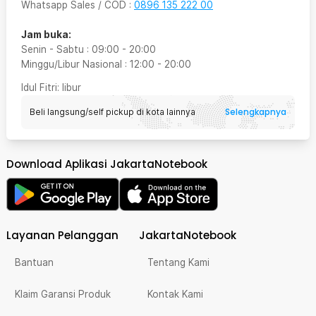
Whatsapp Sales / COD
:
0896 135 222 00
Jam buka:
Senin - Sabtu
:
09:00
-
20:00
Minggu/Libur Nasional
:
12:00
-
20:00
Idul Fitri
: libur
Selengkapnya
Beli langsung/self pickup di kota lainnya
Download Aplikasi JakartaNotebook
Layanan Pelanggan
JakartaNotebook
Bantuan
Tentang Kami
Klaim Garansi Produk
Kontak Kami