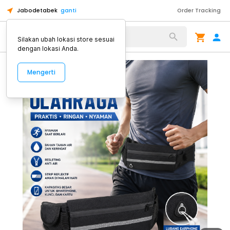
Jabodetabek
ganti
Order Tracking
Alat Kopi
Silakan ubah lokasi store sesuai
dengan lokasi Anda.
Mengerti