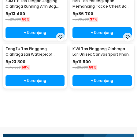
SUMTLE Tas Lengan Jogging
FMB Tas Perlengkapan
Olahraga Running Arm Bag
Memancing Tackle Chest Bags
Waterproof - SL8
Waist Pack Outdoor - INU125
Rp
13.400
Rp
86.700
Rp
29.900
56%
Rp
136.900
37%
+ Keranjang
+ Keranjang
TengTu Tas Pinggang
KIWI Tas Pinggang Olahraga
Olahraga Lari Watreproof
Lari Unisex Canvas Sport Phone
Sports Running Waist Bag -
Bag Running - KW206
Rp
23.300
Rp
11.500
TK3
Rp
45.900
50%
Rp
26.900
58%
+ Keranjang
+ Keranjang
Beli Sekarang