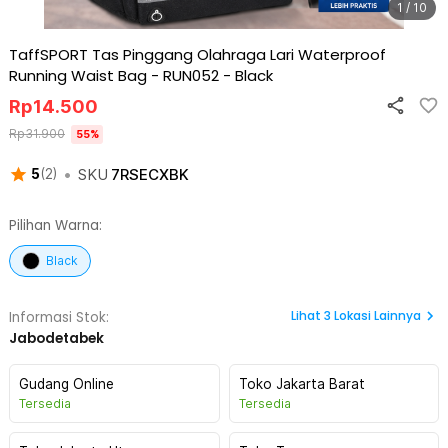
1 / 10
TaffSPORT Tas Pinggang Olahraga Lari Waterproof
Running Waist Bag - RUN052
-
Black
Rp
14.500
Rp
31.900
55
%
•
SKU
7RSECXBK
5
(
2
)
Pilihan Warna:
Black
Lihat
3
Lokasi Lainnya
Informasi Stok:
Jabodetabek
Gudang Online
Toko Jakarta Barat
Tersedia
Tersedia