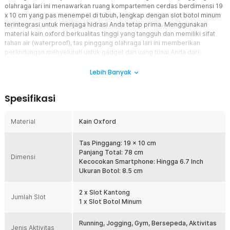
olahraga lari ini menawarkan ruang kompartemen cerdas berdimensi 19
x 10 cm yang pas menempel di tubuh, lengkap dengan slot botol minum
terintegrasi untuk menjaga hidrasi Anda tetap prima. Menggunakan
material kain oxford berkualitas tinggi yang tangguh dan memiliki sifat
tahan air (waterproof), tas pinggang olahraga lari ini memberikan
perlindungan menyeluruh untuk gadget dan uang tunai Anda dari
paparan keringat maupun rintik hujan. Didukung fitur lubang kabel
headset untuk pencinta musik serta strip reflektif demi keselamatan
Lebih Banyak
ekstra, tas pinggang ini memastikan sesi lari, jogging, bersepeda,
hingga latihan gym Anda berjalan lebih fokus, aman, dan menyenangkan.
Spesifikasi
Fitur
Material
Kain Oxford
Dua Slot Kantong Luas Kompatibel Smartphone Hingga 6.7 Inch
Anda dapat mengamankan seluruh barang berharga dengan sangat
Tas Pinggang: 19 x 10 cm
rapi berkat ketersediaan 2 slot kantong penyimpanan yang
Panjang Total: 78 cm
fungsional. Kompartemen utama ini berfungsi secara optimal untuk
Dimensi
Kecocokan Smartphone: Hingga 6.7 Inch
mengunci posisi smartphone modern berlayar besar hingga ukuran
Ukuran Botol: 8.5 cm
6.7 Inch secara presisi, sekaligus memisahkannya dari gesekan
benda tajam seperti anak kunci. Manfaatnya, Anda mendapatkan
kemudahan mengorganisir barang bawaan, di mana uang tunai,
2 x Slot Kantong
Jumlah Slot
kartu identitas, dan gadget tersimpan aman di satu tempat tanpa
1 x Slot Botol Minum
risiko saling merusak.
Running, Jogging, Gym, Bersepeda, Aktivitas
Slot Botol Minum Terintegrasi Bebas Dehidrasi
Jenis Aktivitas