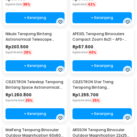
Rp
129.900
38%
Rp
91.900
42%
+ Keranjang
+ Keranjang
Nikula Teropong Bintang
APEXEL Teropong Binoculars
Astronomical Telescope
Compact Zoom 8x21 - APS-
360/50mm 90x - F36050
8X21
Rp
203.500
Rp
67.600
Rp
278.900
28%
Rp
110.900
40%
+ Keranjang
+ Keranjang
CELESTRON Teleskop Teropong
CELESTRON Star Trang
Bintang Space Astronomical
Teropong Bintang
80mm - SCTW-80
Astronomical - SCTW-70
Rp
1.260.800
Rp
1.255.700
Rp
1.676.900
25%
Rp
1.670.900
25%
+ Keranjang
+ Keranjang
MaiFeng Teropong Binocular
ARSSON Teropong Binocular
Outdoor Magnification 60x60
Outdoor Magnification 22x25