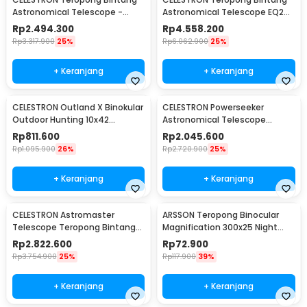
Astronomical Telescope -
Astronomical Telescope EQ2
Deluxe 80EQ
Mount 910/90mm - Deluxe
Rp
2.494.300
Rp
4.558.200
90EQ
Rp
3.317.900
25%
Rp
6.062.900
25%
+ Keranjang
+ Keranjang
CELESTRON Outland X Binokular
CELESTRON Powerseeker
Outdoor Hunting 10x42
Astronomical Telescope
Waterproof - 71347
Teropong 80mm - 80EQ
Rp
811.600
Rp
2.045.600
Rp
1.095.900
26%
Rp
2.720.900
25%
+ Keranjang
+ Keranjang
CELESTRON Astromaster
ARSSON Teropong Binocular
Telescope Teropong Bintang
Magnification 300x25 Night
Astronomical - 130EQ
Vision - XB821PP
Rp
2.822.600
Rp
72.900
Rp
3.754.900
25%
Rp
117.900
39%
+ Keranjang
+ Keranjang