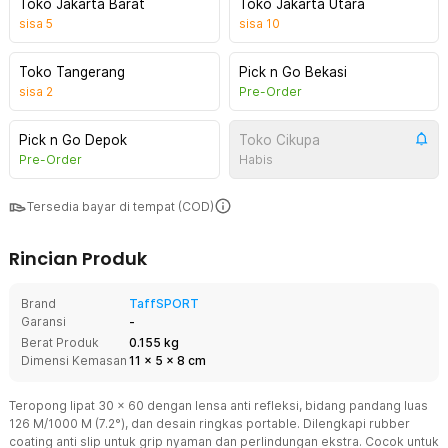
Toko Jakarta Barat
Toko Jakarta Utara
sisa
5
sisa
10
Toko Tangerang
Pick n Go Bekasi
sisa
2
Pre-Order
Pick n Go Depok
Toko Cikupa
Pre-Order
Habis
Tersedia bayar di tempat (COD)
Rincian Produk
Brand
TaffSPORT
Garansi
-
Berat Produk
0.155 kg
Dimensi Kemasan
11
x
5
x
8
cm
Teropong lipat 30 x 60 dengan lensa anti refleksi, bidang pandang luas
126 M/1000 M (7.2°), dan desain ringkas portable. Dilengkapi rubber
coating anti slip untuk grip nyaman dan perlindungan ekstra. Cocok untuk