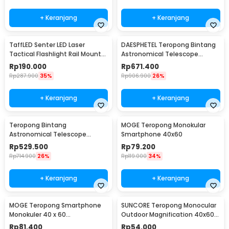
+ Keranjang
+ Keranjang
TaffLED Senter LED Laser
DAESPHETEL Teropong Bintang
Tactical Flashlight Rail Mount
Astronomical Telescope
200 Lumens - JGSD
700/76mm - F70076
Rp
190.000
Rp
671.400
Rp
287.900
35%
Rp
906.900
26%
+ Keranjang
+ Keranjang
Teropong Bintang
MOGE Teropong Monokular
Astronomical Telescope
Smartphone 40x60
700/60mm - F70060
Rp
529.500
Rp
79.200
Rp
714.900
26%
Rp
119.000
34%
+ Keranjang
+ Keranjang
MOGE Teropong Smartphone
SUNCORE Teropong Monocular
Monokuler 40 x 60
Outdoor Magnification 40x60
Magnification Zoom - KL1040
Waterproof - 1040
Rp
81.400
Rp
54.000