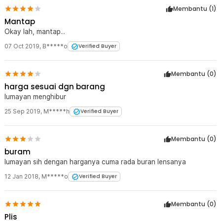
Membantu (
1
)
Mantap
Okay lah, mantap...
07 Oct 2019
,
B*****o
Verified Buyer
Membantu (
0
)
harga sesuai dgn barang
lumayan menghibur
25 Sep 2019
,
M*****h
Verified Buyer
Membantu (
0
)
buram
lumayan sih dengan harganya cuma rada buran lensanya
12 Jan 2018
,
M*****o
Verified Buyer
Membantu (
0
)
Plis