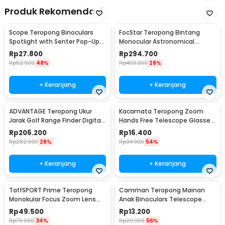
Produk Rekomendasi
Scope Teropong Binoculars
FocStar Teropong Bintang
Spotlight with Senter Pop-Up
Monocular Astronomical
Light 4x30mm - JYW-1226
Telescope 300/70mm -
Rp
27.800
Rp
294.700
F30070M
Rp
52.900
48%
Rp
403.900
28%
+ Keranjang
+ Keranjang
ADVANTAGE Teropong Ukur
Kacamata Teropong Zoom
Jarak Golf Range Finder Digital
Hands Free Telescope Glasses
7x18 - AD-964
untuk Fishing - HG00117
Rp
206.200
Rp
16.400
Rp
282.900
28%
Rp
34.900
54%
+ Keranjang
+ Keranjang
TaffSPORT Prime Teropong
Camman Teropong Mainan
Monokular Focus Zoom Lens
Anak Binoculars Telescope
16x52 66M/8000M - TF16
2.5x26 - 1138
Rp
49.500
Rp
13.200
Rp
75.000
34%
Rp
29.900
56%