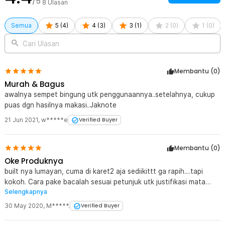
/5
8
Ulasan
Semua
5
(
4
)
4
(
3
)
3
(
1
)
2
(
0
)
1
(
0
)
Cari Ulasan
Membantu (
0
)
Murah & Bagus
awalnya sempet bingung utk penggunaannya..setelahnya, cukup
puas dgn hasilnya makasi..Jaknote
21 Jun 2021
,
w*****e
Verified Buyer
Membantu (
0
)
Oke Produknya
built nya lumayan, cuma di karet2 aja sediikittt ga rapih....tapi
kokoh. Cara pake bacalah sesuai petunjuk utk justifikasi mata
Selengkapnya
kanan kiri...selebihnya....worth the price.
30 May 2020
,
M*****.
Verified Buyer