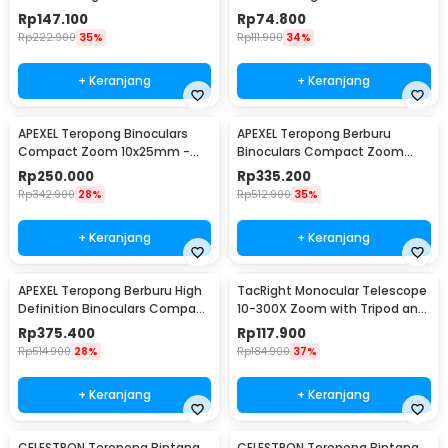
160000M - A4163
Waterproof - PMT
Rp
147.100
Rp
74.800
Rp
222.900
35%
Rp
111.900
34%
+ Keranjang
+ Keranjang
APEXEL Teropong Binoculars
APEXEL Teropong Berburu
Compact Zoom 10x25mm -
Binoculars Compact Zoom
APL-PB10X25N
10x42mm - APL-RB10X42
Rp
250.000
Rp
335.200
Rp
342.900
28%
Rp
512.900
35%
+ Keranjang
+ Keranjang
APEXEL Teropong Berburu High
TacRight Monocular Telescope
Definition Binoculars Compact
10-300X Zoom with Tripod and
Zoom 12x42 - APL-RB12X42
Clip - T-11
Rp
375.400
Rp
117.900
Rp
514.900
28%
Rp
184.900
37%
+ Keranjang
+ Keranjang
CELESTRON Teropong Bintang
CELESTRON Teropong Bintang