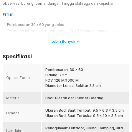
observasi burung, pemandangan, hingga olahraga dari kejauhan.
Fitur
Pembesaran 30 x 60 yang Jelas
Teropong ini memiliki pembesaran 30 x 60 yang memungkinkan
Anda melihat objek jauh dengan detail lebih baik. Cocok untuk
Lebih Banyak
observasi burung, pemandangan alam, atau aktivitas olahraga dari
kejauhan. Gambar tetap terlihat jelas selama digunakan dalam
kondisi pencahayaan yang cukup.
Spesifikasi
Lensa Anti Refleksi
Lensa dilengkapi lapisan anti refleksi untuk mengurangi pantulan
Pembesaran: 30 x 60
cahaya berlebih. Fitur ini membantu menjaga kejernihan gambar
Bidang: 7.2 °
saat digunakan di bawah sinar matahari. Pengamatan menjadi lebih
Optical Zoom
FOV: 126 M/1000 M
nyaman tanpa silau yang mengganggu.
Diameter Lensa: Sekitar 2.3 cm
Field of View 126 M / 1000 M (Sudut 7.2°)
Bidang pandang yang luas memudahkan pengguna melihat area
Material
Bodi: Plastik dan Rubber Coating
yang lebih besar tanpa sering menggeser posisi teropong. Sangat
membantu saat mengikuti pergerakan objek seperti burung atau
Ukuran Bodi Saat Terlipat: 9.5 x 6.3 x 3.5 cm
pemain olahraga. Sudut pandang 7.2° memberikan keseimbangan
Dimensi
Ukuran Bodi Saat Terbuka: 9.5 x 10 x 3.5 cm
antara detail dan cakupan area.
Desain Lipat Ringkas dan Portable
Penggunaan: Outdoor, Hiking, Camping, Bird
Lain-lain
Desain binocular dapat dilipat sehingga ukurannya lebih kecil saat