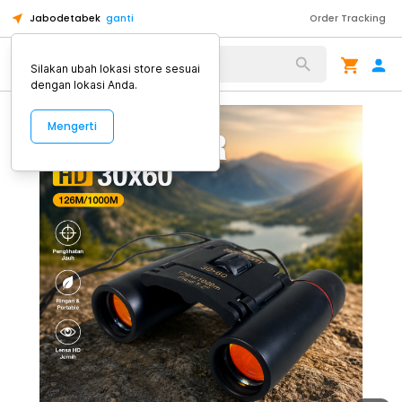
Jabodetabek
ganti
Order Tracking
Alat Kopi
Silakan ubah lokasi store sesuai
dengan lokasi Anda.
Mengerti