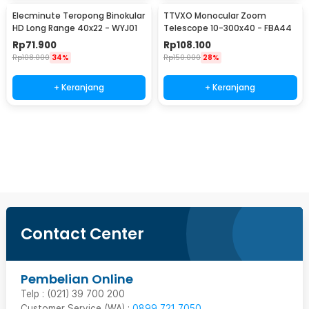
Elecminute Teropong Binokular
TTVXO Monocular Zoom
HD Long Range 40x22 - WYJ01
Telescope 10-300x40 - FBA44
Rp
71.900
Rp
108.100
Rp
108.000
34%
Rp
150.000
28%
+ Keranjang
+ Keranjang
Beli Sekarang
Contact Center
Pembelian Online
Telp : (021) 39 700 200
Customer Service (WA) :
0899 721 7050