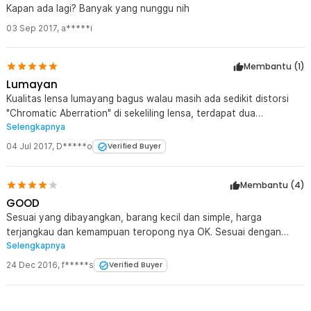
Kapan ada lagi? Banyak yang nunggu nih
03 Sep 2017
,
a*****i
Membantu (
1
)
Lumayan
Kualitas lensa lumayang bagus walau masih ada sedikit distorsi
"Chromatic Aberration" di sekeliling lensa, terdapat dua
Selengkapnya
adjustment - di tengah binocular dan sebelah mata kanan untuk
hasil terbaik, jarak mata juga bisa diatur kenyamanan-nya.
04 Jul 2017
,
D*****o
Verified Buyer
Harganya sadis!!
Membantu (
4
)
GOOD
Sesuai yang dibayangkan, barang kecil dan simple, harga
terjangkau dan kemampuan teropong nya OK. Sesuai dengan
Selengkapnya
harga nya. Cukup recomended juga neh buat para petualang
Terima kasih JakNot
24 Dec 2016
,
f*****s
Verified Buyer