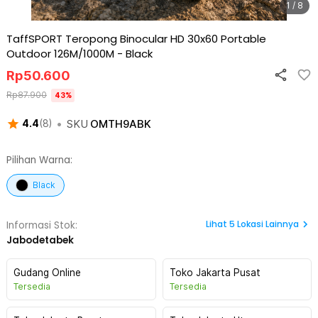
1 / 8
TaffSPORT Teropong Binocular HD 30x60 Portable
Outdoor 126M/1000M
-
Black
Rp
50.600
Rp
87.900
43
%
•
SKU
OMTH9ABK
4.4
(
8
)
Pilihan Warna:
Black
Lihat
5
Lokasi Lainnya
Informasi Stok:
Jabodetabek
Gudang Online
Toko Jakarta Pusat
Tersedia
Tersedia