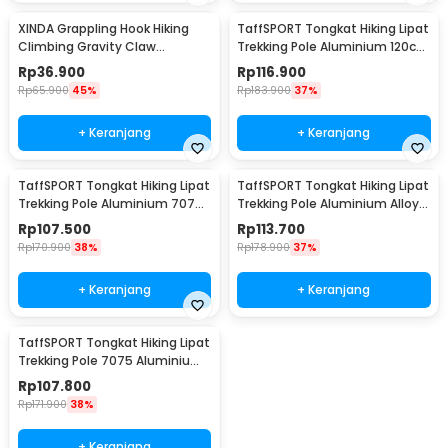
XINDA Grappling Hook Hiking
TaffSPORT Tongkat Hiking Lipat
Climbing Gravity Claw
Trekking Pole Aluminium 120cm
Stainless Steel 304 - XD45
- 7075
Rp
36.900
Rp
116.900
Rp
65.900
45%
Rp
183.900
37%
+ Keranjang
+ Keranjang
TaffSPORT Tongkat Hiking Lipat
TaffSPORT Tongkat Hiking Lipat
Trekking Pole Aluminium 7075
Trekking Pole Aluminium Alloy
120cm - 7075
120cm - 7075
Rp
107.500
Rp
113.700
Rp
170.900
38%
Rp
178.900
37%
+ Keranjang
+ Keranjang
TaffSPORT Tongkat Hiking Lipat
Trekking Pole 7075 Aluminium
120cm - 7075
Rp
107.800
Rp
171.900
38%
+ Keranjang