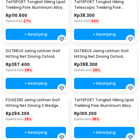
TaffSPORT Tongkat Hiking Lipat
TaffSPORT Tongkat Hiking
Trekking Pole Aluminium Alloy
Telescopic Trekking Pole
120cm - Z1802
Aluminium 135cm - X-11
Rp
110.600
Rp
38.300
Rp
150.000
27%
Rp
62.900
40%
+ Keranjang
+ Keranjang
DUTRIEUX Jaring Latihan Golf
DUTRIEUX Jaring Latihan Golf
Hitting Net Driving Oxford
Hitting Net Driving Oxford
Durable 2M - DT23
Durable 3M - DT23
Rp
267.400
Rp
398.300
Rp
366.900
28%
Rp
545.900
28%
+ Keranjang
+ Keranjang
FOULEZRE Jaring Latihan Golf
TaffSPORT Tongkat Hiking Lipat
Hitting Net Driving 3 Wedge
Trekking Pole Aluminium Alloy
Pocket 2M - FL02
EVA 130cm - TF13
Rp
294.200
Rp
100.200
Rp
403.900
28%
Rp
160.900
38%
+ Keranjang
+ Keranjang