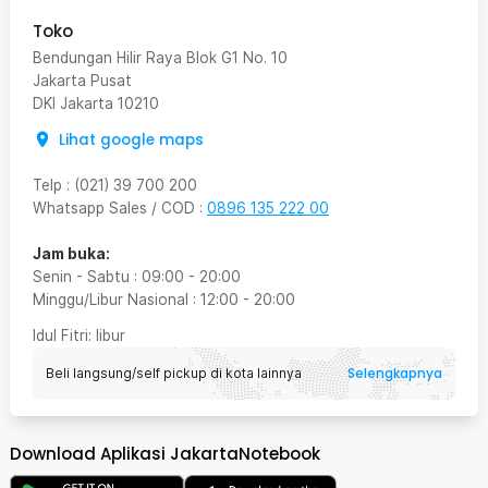
Toko
Bendungan Hilir Raya Blok G1 No. 10
Jakarta Pusat
DKI Jakarta
10210
Lihat google maps
Telp
:
(021) 39 700 200
Whatsapp Sales / COD
:
0896 135 222 00
Jam buka:
Senin - Sabtu
:
09:00
-
20:00
Minggu/Libur Nasional
:
12:00
-
20:00
Idul Fitri
: libur
Selengkapnya
Beli langsung/self pickup di kota lainnya
Download Aplikasi JakartaNotebook