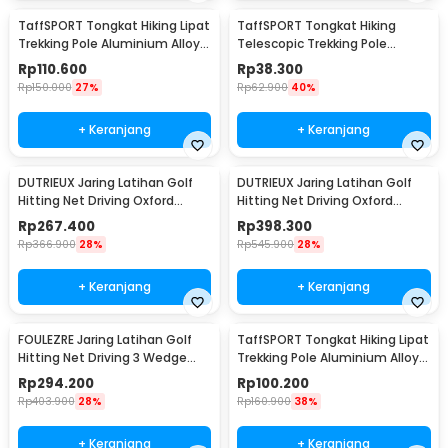
TaffSPORT Tongkat Hiking Lipat
TaffSPORT Tongkat Hiking
Trekking Pole Aluminium Alloy
Telescopic Trekking Pole
120cm - Z1802
Aluminium 135cm - X-11
Rp
110.600
Rp
38.300
Rp
150.000
27%
Rp
62.900
40%
+ Keranjang
+ Keranjang
DUTRIEUX Jaring Latihan Golf
DUTRIEUX Jaring Latihan Golf
Hitting Net Driving Oxford
Hitting Net Driving Oxford
Durable 2M - DT23
Durable 3M - DT23
Rp
267.400
Rp
398.300
Rp
366.900
28%
Rp
545.900
28%
+ Keranjang
+ Keranjang
FOULEZRE Jaring Latihan Golf
TaffSPORT Tongkat Hiking Lipat
Hitting Net Driving 3 Wedge
Trekking Pole Aluminium Alloy
Pocket 2M - FL02
EVA 130cm - TF13
Rp
294.200
Rp
100.200
Rp
403.900
28%
Rp
160.900
38%
+ Keranjang
+ Keranjang