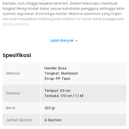
berbatu, licin, hingga tanjakan ekstrem. Sistem telescopic membuat
tongkat hiking mudah diatur sesuai kebutuhan pengguna sehingga lebih
nyaman digunakan di berbagai medan. Material aluminium yang ringan
dan kuat menjadikan trekking pole outdoor ini cocok untuk penggunaan
jangka panjang.
Fitur
Lebih Banyak
Sistem Telescopic Adjustable
Tongkat hiking telescopic memungkinkan Anda mengatur panjang
Spesifikasi
sesuai tinggi badan dan kebutuhan medan. Sistem adjustable
membuat trekking pole lebih fleksibel digunakan untuk jalur
menanjak maupun menurun. Saat tidak digunakan, tongkat dapat
Handle: Busa
dipendekkan agar mudah disimpan di tas atau carrier. Cocok
Material
Tongkat: Aluminium
digunakan untuk hiking gunung, camping, hingga aktivitas outdoor
Strap: PP Tape
lainnya.
Handle Ergonomis Anti Slip
Terlipat: 53 cm
Dimensi
Bagian handle menggunakan material busa yang nyaman
Terbuka: 110 cm / 1.1 M
digenggam dalam waktu lama. Tekstur anti slip membantu menjaga
pegangan tetap stabil meski tangan berkeringat saat trekking.
Berat
322 gr
Desain ergonomis juga membantu mengurangi rasa pegal pada
tangan selama perjalanan panjang. Strap tambahan membuat
Jumlah Section
4 Section
tongkat hiking lebih aman digunakan.