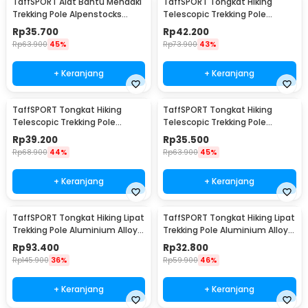
TaffSPORT Alat Bantu Mendaki
TaffSPORT Tongkat Hiking
Trekking Pole Alpenstocks
Telescopic Trekking Pole
Climbing Tool - ODIN
Aluminium 135cm - 7075
Rp
35.700
Rp
42.200
Rp
63.900
45%
Rp
73.900
43%
+ Keranjang
+ Keranjang
TaffSPORT Tongkat Hiking
TaffSPORT Tongkat Hiking
Telescopic Trekking Pole
Telescopic Trekking Pole
Aluminium 110cm - E4102
Aluminium 110cm - E4103
Rp
39.200
Rp
35.500
Rp
68.900
44%
Rp
63.900
45%
+ Keranjang
+ Keranjang
TaffSPORT Tongkat Hiking Lipat
TaffSPORT Tongkat Hiking Lipat
Trekking Pole Aluminium Alloy
Trekking Pole Aluminium Alloy
110cm - 101
95.5cm - Z4
Rp
93.400
Rp
32.800
Rp
145.900
36%
Rp
59.900
46%
+ Keranjang
+ Keranjang