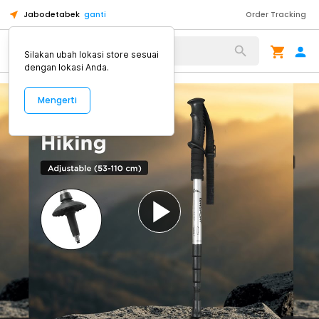
Jabodetabek
ganti
Order Tracking
Alat Kopi
Silakan ubah lokasi store sesuai
dengan lokasi Anda.
Mengerti