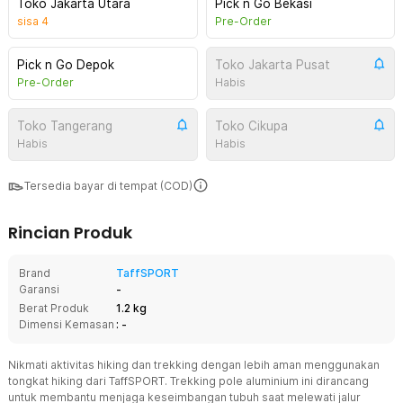
Toko Jakarta Utara
Pick n Go Bekasi
sisa
4
Pre-Order
Pick n Go Depok
Toko Jakarta Pusat
Pre-Order
Habis
Toko Tangerang
Toko Cikupa
Habis
Habis
Tersedia bayar di tempat (COD)
Rincian Produk
Brand
TaffSPORT
Garansi
-
Berat Produk
1.2 kg
Dimensi Kemasan
: -
Nikmati aktivitas hiking dan trekking dengan lebih aman menggunakan
tongkat hiking dari TaffSPORT. Trekking pole aluminium ini dirancang
untuk membantu menjaga keseimbangan tubuh saat melewati jalur