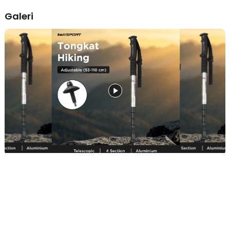
Cengkeraman Stabil di Berbagai Medan
Trekking pole dilengkapi mudstop dan ujung anti slip untuk
Galeri
memberikan pijakan yang lebih stabil. Fitur ini membantu menjaga
keseimbangan saat melewati jalur berlumpur, berbatu, maupun licin.
Stabilitas tambahan membuat aktivitas hiking terasa lebih aman dan
nyaman. Cocok digunakan untuk pendakian ringan hingga medan
ekstrem.
Aluminium Ringan dan Kokoh
Material aluminium membuat tongkat hiking tetap ringan tanpa
mengurangi kekuatannya. Karakter material ini tahan karat dan tidak
mudah rusak sehingga cocok digunakan di berbagai kondisi cuaca
outdoor. Bobot ringan membantu mengurangi beban bawaan saat
hiking jarak jauh. Trekking pole aluminium juga lebih nyaman dibawa
traveling.
Praktis Dibawa ke Mana Saja
Desain portable memungkinkan tongkat trekking mudah disimpan
dan dibawa bepergian. Saat dilipat ke ukuran minimum, tongkat
tidak memakan banyak ruang di dalam tas. Cocok untuk Anda yang
aktif melakukan camping, backpacking, maupun hiking rutin. Dengan
desain ringan dan ringkas, aktivitas outdoor jadi lebih praktis.
Kelengkapan Produk
Rincian yang Anda dapatkan untuk pembelian produk ini: