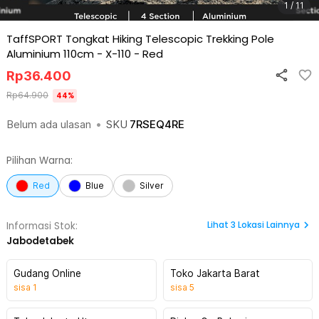
1 / 11
TaffSPORT Tongkat Hiking Telescopic Trekking Pole
Aluminium 110cm - X-110
-
Red
Rp
36.400
Rp
64.900
44
%
Belum ada ulasan
•
SKU
7RSEQ4RE
Pilihan Warna:
Red
Blue
Silver
Lihat
3
Lokasi Lainnya
Informasi Stok:
Jabodetabek
Gudang Online
Toko Jakarta Barat
sisa
1
sisa
5