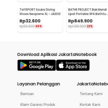
TaffSPORT Scuba Diving
BATHE PROJECT Bak Mandi
Shoes Neoprene XL - JA3012
Lipat Portable SPA Bathtub
Adult - KY-18
Rp
32.600
Rp
849.900
Rp
59.900
Rp
1.081.900
46%
22%
Download Aplikasi JakartaNotebook
Layanan Pelanggan
JakartaNoteb
Bantuan
Tentang Kami
Klaim Garansi Produk
Kontak Kami