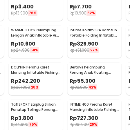
00NT
Silicone Size M - HW700
Rp
3.400
Rp
7.700
Rp
13.900
Rp
19.900
76%
62%
WANMEJTOYS Pelampung
Intime Kolam SPA Bathtub
Lengan Anak Inflatable Arm
Portable Folding Inflatable
Band Rolls Up 1 Pair - SX001
160x84x64cm - YT-038B
Rp
10.600
Rp
329.900
Rp
24.900
Rp
451.900
58%
27%
DOLPHIN Perahu Karet
Beitoys Pelampung
h
Mancing Inflatable Fishing
Renang Anak Floating
Boat 2 Person - XC713
Swimming Vest - HW160
Rp
242.200
Rp
55.300
Rp
331.900
Rp
93.900
28%
42%
TaffSPORT Earplug Silikon
INTIME 400 Perahu Karet
Penutup Telinga Renang
Mancing Inflatable Fishing
Anti Air - TN01
Boat 4 Person - YT-099
Rp
3.800
Rp
727.300
Rp
14.900
Rp
981.900
75%
26%