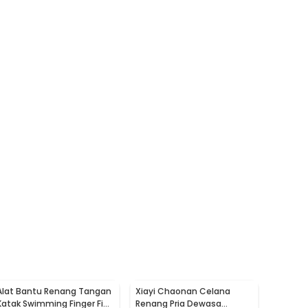
Alat Bantu Renang Tangan
Xiayi Chaonan Celana
Katak Swimming Finger Fin
Renang Pria Dewasa