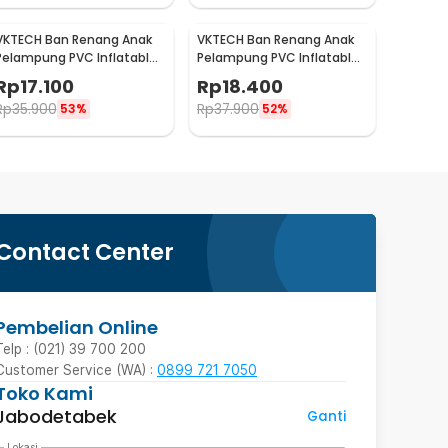
VKTECH Ban Renang Anak
VKTECH Ban Renang Anak
Pelampung PVC Inflatable
Pelampung PVC Inflatable
Swimming Ring 80cm - V03
Swimming Ring 70cm - V03
Rp
17.100
Rp
18.400
Rp
35.900
Rp
37.900
53%
52%
Contact Center
Pembelian Online
Telp : (021) 39 700 200
Customer Service (WA) :
0899 721 7050
Toko Kami
Jabodetabek
Ganti
Lokasi