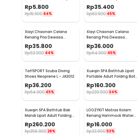
untuk Renang Silikon -
Protection Silikon - RH6100
Rp
5.800
Rp
35.400
WFW051
Rp
15.900
Rp
63.900
64%
45%
Xiayi Chaonan Celana
Xiayi Chaonan Celana
Renang Pria Dewasa
Renang Pria Dewasa
Swimming L - 1706-1
Swimming XL - 1706-1
Rp
35.800
Rp
36.000
Rp
63.900
Rp
64.900
44%
45%
TaffSPORT Scuba Diving
Xueqin SPA Bathtub Lipat
Shoes Neoprene L - JA3012
Portable Adult Folding Bat
65x70 cm - 18401
Rp
36.200
Rp
160.300
Rp
64.900
Rp
239.900
45%
34%
Xueqin SPA Bathtub Bak
LOOZYKIT Matras Kolam
Mandi Lipat Adult Folding
Renang Hammock Water
Bath 120x58x48cm - 18403
Bed - L002
Rp
260.200
Rp
16.000
Rp
356.900
Rp
33.900
28%
53%