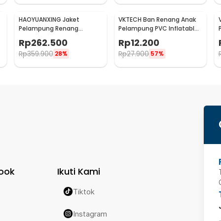
HAOYUANXING Jaket
VKTECH Ban Renang Anak
Pelampung Renang
Pelampung PVC Inflatable
Dewasa Life Jacket Water
Swimming Ring 60cm - V03
Rp
262.500
Rp
12.200
Sport Vest M - JR-38
Rp
359.900
Rp
27.900
28%
57%
ook
Ikuti Kami
Tiktok
Instagram