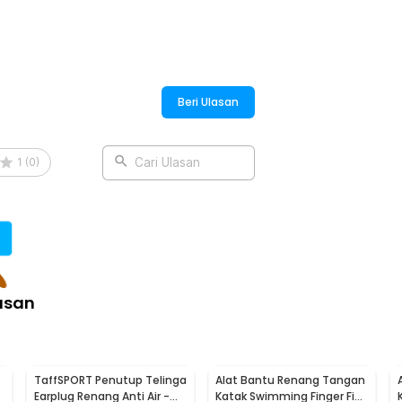
Beri Ulasan
1
(
0
)
Cari Ulasan
asan
TaffSPORT Penutup Telinga
Alat Bantu Renang Tangan
Earplug Renang Anti Air -
Katak Swimming Finger Fin