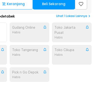
Keranjang
Beli Sekarang
Lihat
1
Lokasi Lainnya
odetabek
Gudang Online
Toko Jakarta
Habis
Pusat
Habis
Toko Tangerang
Toko Cikupa
Habis
Habis
Pick n Go Depok
Habis