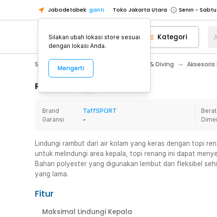
Jabodetabek
ganti
Toko Jakarta Utara
Toko Tangerang
Kategori
A
Silakan ubah lokasi store sesuai
Toko Cikupa
dengan lokasi Anda.
Pick n Go Jakarta Barat
Senin - J
Sport & Outdoor
Olahraga Renang & Diving
Aksesoris
Mengerti
Pick n Go Bekasi
Senin - Jumat (08
Pick n Go Depok
Senin - Jumat (08
Rincian Produk
Toko Jakarta Pusat
Senin - Sabtu
Brand
TaffSPORT
Berat
Toko Jakarta Barat
Senin - Sabtu
Garansi
-
Dime
Toko Jakarta Utara
Toko Tangerang
Lindungi rambut dari air kolam yang keras dengan topi 
untuk melindungi area kepala, topi renang ini dapat meny
Toko Cikupa
Bahan polyester yang digunakan lembut dan fleksibel se
Pick n Go Jakarta Barat
Senin - J
yang lama.
Pick n Go Bekasi
Senin - Jumat (08
Fitur
Pick n Go Depok
Senin - Jumat (08
Maksimal Lindungi Kepala