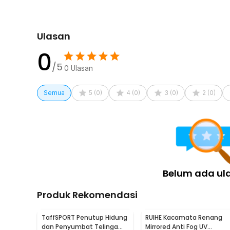
Ulasan
0
/5
0
Ulasan
Semua
5
(
0
)
4
(
0
)
3
(
0
)
2
(
0
)
Belum ada ul
Produk Rekomendasi
TaffSPORT Penutup Hidung
RUIHE Kacamata Renang
dan Penyumbat Telinga
Mirrored Anti Fog UV