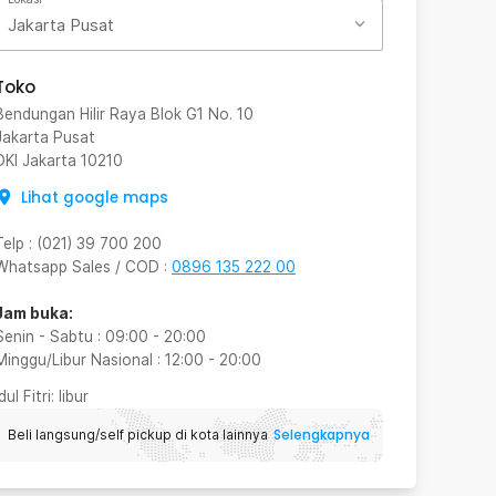
Jakarta Pusat
Toko
Bendungan Hilir Raya Blok G1 No. 10
Jakarta Pusat
DKI Jakarta
10210
Lihat google maps
Telp
:
(021) 39 700 200
Whatsapp Sales / COD
:
0896 135 222 00
Jam buka:
Senin - Sabtu
:
09:00
-
20:00
Minggu/Libur Nasional
:
12:00
-
20:00
Idul Fitri
: libur
Selengkapnya
Beli langsung/self pickup di kota lainnya