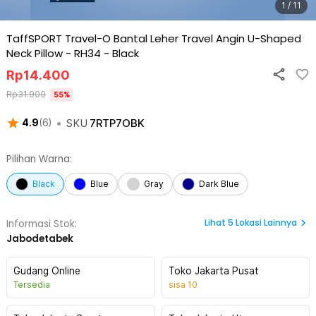
1 / 11
TaffSPORT Travel-O Bantal Leher Travel Angin U-Shaped
Neck Pillow - RH34
-
Black
Rp
14.400
Rp
31.900
55
%
•
SKU
7RTP7OBK
4.9
(
6
)
Pilihan Warna:
Black
Blue
Gray
Dark Blue
Lihat
5
Lokasi Lainnya
Informasi Stok:
Jabodetabek
Gudang Online
Toko Jakarta Pusat
Tersedia
sisa
10