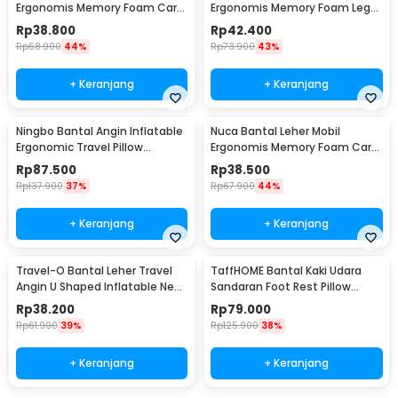
Ergonomis Memory Foam Car
Ergonomis Memory Foam Leg
Headrest Pillow - CT5
Sleeping Pillow - ZT-09
Rp
38.800
Rp
42.400
Rp
68.900
44%
Rp
73.900
43%
+ Keranjang
+ Keranjang
Ningbo Bantal Angin Inflatable
Nuca Bantal Leher Mobil
Ergonomic Travel Pillow
Ergonomis Memory Foam Car
Support - NT10
Headrest Pillow - NC33
Rp
87.500
Rp
38.500
Rp
137.900
37%
Rp
67.900
44%
+ Keranjang
+ Keranjang
Travel-O Bantal Leher Travel
TaffHOME Bantal Kaki Udara
Angin U Shaped Inflatable Neck
Sandaran Foot Rest Pillow
Pillow - RH30
Inflatable - BAT24
Rp
38.200
Rp
79.000
Rp
61.900
39%
Rp
125.900
38%
+ Keranjang
+ Keranjang