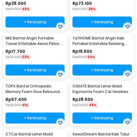
Shaped Neck Pillow - SR43
Foot Rest - BSZ0020
Rp
38.000
Rp
73.100
Rp
69.900
46%
Rp
117.900
38%
+ Keranjang
+ Keranjang
NKE Bantal Angin Portable
TaffHOME Bantal Angin Kaki
Travel Inflatable Aeros Pillow -
Portabel Inflatable Relaxing
F8057
Feet Pillow - IAF-05
Rp
17.700
Rp
19.600
Rp
36.900
53%
Rp
41.900
54%
+ Keranjang
+ Keranjang
TOPX Bantal Orthopedic
OASATE Bantal Leher Mobil
Memory Foam Slow Rebound
Ergonomis Foam Car Headrest
Pillow 48.5x28.5cm - TC100
Pillow - M5
Rp
57.400
Rp
28.500
Rp
96.900
41%
Rp
53.900
48%
+ Keranjang
+ Keranjang
CTCar Bantal Leher Mobil
SweatDream Bantal Kaki Tidur