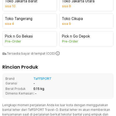
Toko Jakarta Barat
Toko Jakarta Utara
sisa
10
sisa
8
Toko Tangerang
Toko Cikupa
sisa
4
sisa
9
Pick n Go Bekasi
Pick n Go Depok
Pre-Order
Pre-Order
Tersedia bayar di tempat (COD)
Rincian Produk
Brand
TaffSPORT
Garansi
-
Berat Produk
0.15 kg
Dimensi Kemasan
: -
Lengkapi momen perjalanan Anda ke luar kota dengan menggunakan
bantal leher dari TaffSPORT Travel-O. Bantal leher ini akan memberikan
kenyamanan saat di perjalanan berkat tekstur bantal yang empuk dan