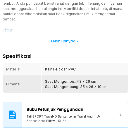
lembut. Anda pun dapat beristirahat dengan lebih tenang dan nyaman
saat menggunakan bantal angin ini. Memiliki desain inflatable, di mana
bantal dapat dikempiskan saat tidak digunakan untuk menghemat
tempat.
Fitur
Bangun Tidur Tanpa Pegal
Lebih Banyak
Bangun tidur tanpa rasa pegal bisa Anda dapatkan jika
menggunakan bantal travel dengan desain ergonomis ini.
Spesifikasi
Bentuk U membuat seluruh bagian leher tertopang sempurna.
Nyaman Sepanjang Perjalanan
Material
Kain Felt dan PVC
Tidur dengan rasa nyaman dengan dukungan bantal yang
lembut. Membuat Anda betah berlama-lama beristirahat di
Saat Mengempis: 43 x 26 cm
perjalanan.
Dimensi
Saat Mengembang: 35 x 26 x 10 cm
Isi Angin Manual Tanpa Peralatan
Tak perlu pompa tambahan untuk mengisi angin. Bantal
dibekali mekanisme yang mampu mengisi angin sendiri hanya
dengan menekan pompa bulat di salah satu sisinya.
Buku Petunjuk Penggunaan
Lipat Lebih Hemat Ruang
TaffSPORT Travel-O Bantal Leher Travel Angin U-
Shaped Neck Pillow - RH34
Ukurannya saat terlipat hanya sebesar telapak tangan.
Masukkan ke dalam tas tanpa menghabiskan ruang.