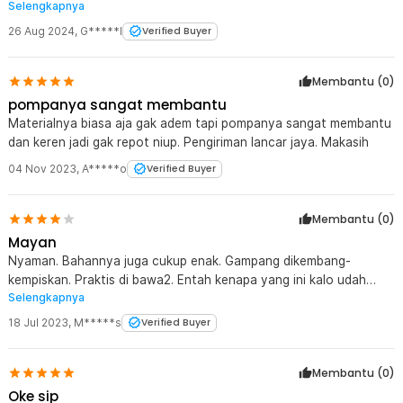
Selengkapnya
saat dipakai.
26 Aug 2024
,
G*****l
Verified Buyer
Membantu (
0
)
pompanya sangat membantu
Materialnya biasa aja gak adem tapi pompanya sangat membantu
dan keren jadi gak repot niup. Pengiriman lancar jaya. Makasih
04 Nov 2023
,
A*****o
Verified Buyer
Membantu (
0
)
Mayan
Nyaman. Bahannya juga cukup enak. Gampang dikembang-
kempiskan. Praktis di bawa2. Entah kenapa yang ini kalo udah
Selengkapnya
dipake lama2 kaya kempes. Kemungkinan ada bocor tipis
18 Jul 2023
,
M*****s
Verified Buyer
Membantu (
0
)
Oke sip