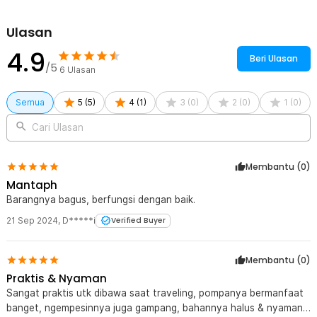
Ulasan
4.9
Beri Ulasan
/5
6
Ulasan
Semua
5
(
5
)
4
(
1
)
3
(
0
)
2
(
0
)
1
(
0
)
Cari Ulasan
Membantu (
0
)
Mantaph
Barangnya bagus, berfungsi dengan baik.
21 Sep 2024
,
D*****i
Verified Buyer
Membantu (
0
)
Praktis & Nyaman
Sangat praktis utk dibawa saat traveling, pompanya bermanfaat
banget, ngempesinnya juga gampang, bahannya halus & nyaman