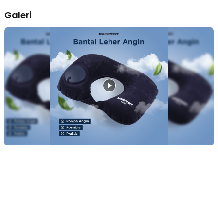
Penggunaan Anti Ribet
Galeri
Buka bantal yang terlipat, lalu buka penutup pompa. Tekan-
tekan beberapa saat hingga penuh. Anda pun bisa
menggunakan bantal travel ergonomis untuk tidur dalam waktu
singkat.
Kelengkapan Produk
Rincian yang Anda dapatkan untuk pembelian produk ini:
1 x TaffSPORT Travel-O Bantal Leher Travel Angin U-Shaped
Neck Pillow - RH34