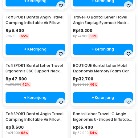
+ Keranjang
+ Keranjang
TaffSPORT Bantal Angin Travel
Travel-O Bantal Leher Travel
Camping Inflatable Air Pillow
Angin Earplug Eyemask Neck
330x220mm - XLZT-15
Pillow - RH20
Rp
6.400
Rp
10.200
Rp
17.900
65%
Rp
24.900
60%
+ Keranjang
+ Keranjang
TaffSPORT Bantal Leher Travel
BOUTIQUE Bantal Leher Mobil
Ergonomis 360 Support Neck
Ergonomis Memory Foam Car
Pillow - NF302
Headrest Pillow - CAR247
Rp
47.600
Rp
32.700
Rp
80.900
42%
Rp
59.900
46%
+ Keranjang
+ Keranjang
TaffSPORT Bantal Angin Travel
Bantal Leher Travel-O Angin
Camping Inflatable Air Pillow
Ergonomis U-Shaped Inflatable
380x240mm - BAT23
Neck Pillow - RH40
Rp
8.500
Rp
15.400
Rp
21.900
62%
Rp
32.900
54%