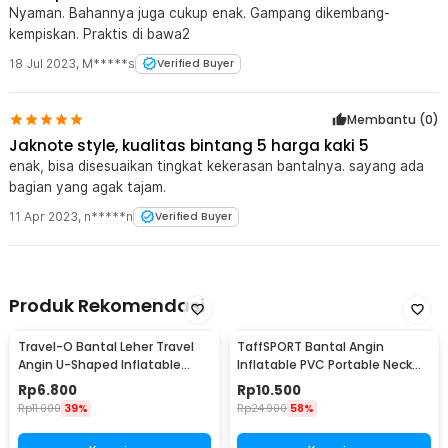
Nyaman. Bahannya juga cukup enak. Gampang dikembang-
kempiskan. Praktis di bawa2
18 Jul 2023
,
M*****s
Verified Buyer
Membantu (
0
)
Jaknote style, kualitas bintang 5 harga kaki 5
enak, bisa disesuaikan tingkat kekerasan bantalnya. sayang ada
bagian yang agak tajam.
11 Apr 2023
,
n*****n
Verified Buyer
Produk Rekomendasi
Travel-O Bantal Leher Travel
TaffSPORT Bantal Angin
Angin U-Shaped Inflatable
Inflatable PVC Portable Neck
Neck Pillow - RH20
Pillow High Rest - H0T019
Rp
6.800
Rp
10.500
Rp
11.000
39%
Rp
24.900
58%