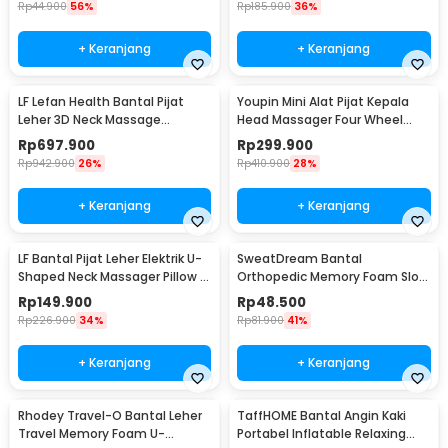
Rp
44.900
56%
Rp
185.900
36%
+ Keranjang
+ Keranjang
LF Lefan Health Bantal Pijat
Youpin Mini Alat Pijat Kepala
Leher 3D Neck Massage
Head Massager Four Wheel
Kneading Heating - LF-YK006
Rotation - M2
Rp
697.900
Rp
299.900
Rp
942.900
26%
Rp
410.900
28%
+ Keranjang
+ Keranjang
LF Bantal Pijat Leher Elektrik U-
SweatDream Bantal
Shaped Neck Massager Pillow -
Orthopedic Memory Foam Slow
LR-S100
Rebound Bamboo - SD600
Rp
149.900
Rp
48.500
Rp
226.900
34%
Rp
81.900
41%
+ Keranjang
+ Keranjang
Rhodey Travel-O Bantal Leher
TaffHOME Bantal Angin Kaki
Travel Memory Foam U-
Portabel Inflatable Relaxing