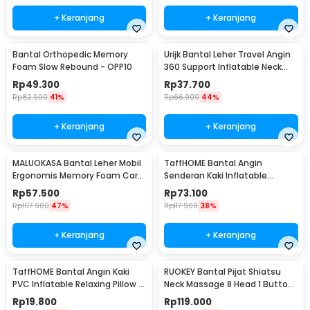
+ Keranjang
+ Keranjang
Bantal Orthopedic Memory
Urijk Bantal Leher Travel Angin
Foam Slow Rebound - OPP10
360 Support Inflatable Neck
Pillow - M1345
Rp
49.300
Rp
37.700
Rp
82.900
41%
Rp
66.900
44%
+ Keranjang
+ Keranjang
MALUOKASA Bantal Leher Mobil
TaffHOME Bantal Angin
Ergonomis Memory Foam Car
Senderan Kaki Inflatable
Headrest Pillow - M3D
Footrest Pillow - BAT24
Rp
57.500
Rp
73.100
Rp
107.900
47%
Rp
117.900
38%
+ Keranjang
+ Keranjang
TaffHOME Bantal Angin Kaki
RUOKEY Bantal Pijat Shiatsu
PVC Inflatable Relaxing Pillow -
Neck Massage 8 Head 1 Button
JJ06114
- CMH-8028
Rp
19.800
Rp
119.000