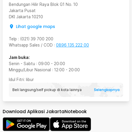
Bendungan Hilir Raya Blok G1 No. 10
Jakarta Pusat
DKI Jakarta
10210
Lihat google maps
Telp
:
(021) 39 700 200
Whatsapp Sales / COD
:
0896 135 222 00
Jam buka:
Senin - Sabtu
:
09:00
-
20:00
Minggu/Libur Nasional
:
12:00
-
20:00
Idul Fitri
: libur
Selengkapnya
Beli langsung/self pickup di kota lainnya
Download Aplikasi JakartaNotebook