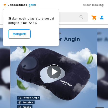
Jabodetabek
ganti
Order Tracking
Alat Kopi
Silakan ubah lokasi store sesuai
dengan lokasi Anda.
Mengerti