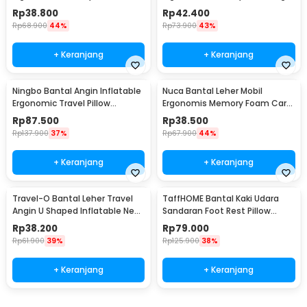
Headrest Pillow - CT5
Sleeping Pillow - ZT-09
Rp
38.800
Rp
42.400
Rp
68.900
44%
Rp
73.900
43%
+ Keranjang
+ Keranjang
Ningbo Bantal Angin Inflatable
Nuca Bantal Leher Mobil
Ergonomic Travel Pillow
Ergonomis Memory Foam Car
Support - NT10
Headrest Pillow - NC33
Rp
87.500
Rp
38.500
Rp
137.900
37%
Rp
67.900
44%
+ Keranjang
+ Keranjang
Travel-O Bantal Leher Travel
TaffHOME Bantal Kaki Udara
Angin U Shaped Inflatable Neck
Sandaran Foot Rest Pillow
Pillow - RH30
Inflatable - BAT24
Rp
38.200
Rp
79.000
Rp
61.900
39%
Rp
125.900
38%
+ Keranjang
+ Keranjang