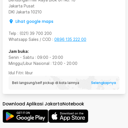
Jakarta Pusat
DKI Jakarta
10210
Lihat google maps
Telp
:
(021) 39 700 200
Whatsapp Sales / COD
:
0896 135 222 00
Jam buka:
Senin - Sabtu
:
09:00
-
20:00
Minggu/Libur Nasional
:
12:00
-
20:00
Idul Fitri
: libur
Selengkapnya
Beli langsung/self pickup di kota lainnya
Download Aplikasi JakartaNotebook