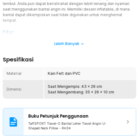
lembut. Anda pun dapat beristirahat dengan lebih tenang dan nyaman
saat menggunakan bantal angin ini. Memiliki desain inflatable, di mana
bantal dapat dikempiskan saat tidak digunakan untuk menghemat
tempat.
Fitur
Bangun Tidur Tanpa Pegal
Lebih Banyak
Bangun tidur tanpa rasa pegal bisa Anda dapatkan jika
menggunakan bantal travel dengan desain ergonomis ini.
Spesifikasi
Bentuk U membuat seluruh bagian leher tertopang sempurna.
Nyaman Sepanjang Perjalanan
Material
Kain Felt dan PVC
Tidur dengan rasa nyaman dengan dukungan bantal yang
lembut. Membuat Anda betah berlama-lama beristirahat di
Saat Mengempis: 43 x 26 cm
perjalanan.
Dimensi
Saat Mengembang: 35 x 26 x 10 cm
Isi Angin Manual Tanpa Peralatan
Tak perlu pompa tambahan untuk mengisi angin. Bantal
dibekali mekanisme yang mampu mengisi angin sendiri hanya
dengan menekan pompa bulat di salah satu sisinya.
Buku Petunjuk Penggunaan
Lipat Lebih Hemat Ruang
TaffSPORT Travel-O Bantal Leher Travel Angin U-
Shaped Neck Pillow - RH34
Ukurannya saat terlipat hanya sebesar telapak tangan.
Masukkan ke dalam tas tanpa menghabiskan ruang.