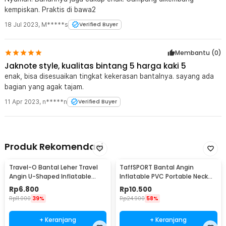
kempiskan. Praktis di bawa2
18 Jul 2023
,
M*****s
Verified Buyer
Membantu (
0
)
Jaknote style, kualitas bintang 5 harga kaki 5
enak, bisa disesuaikan tingkat kekerasan bantalnya. sayang ada
bagian yang agak tajam.
11 Apr 2023
,
n*****n
Verified Buyer
Produk Rekomendasi
Travel-O Bantal Leher Travel
TaffSPORT Bantal Angin
Angin U-Shaped Inflatable
Inflatable PVC Portable Neck
Neck Pillow - RH20
Pillow High Rest - H0T019
Rp
6.800
Rp
10.500
Rp
11.000
39%
Rp
24.900
58%
+ Keranjang
+ Keranjang