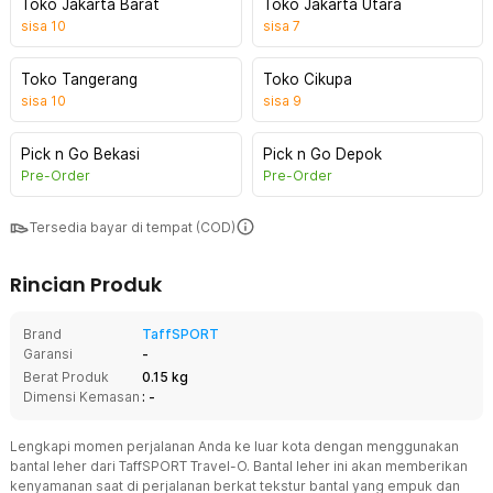
Toko Jakarta Barat
Toko Jakarta Utara
sisa
10
sisa
7
Toko Tangerang
Toko Cikupa
sisa
10
sisa
9
Pick n Go Bekasi
Pick n Go Depok
Pre-Order
Pre-Order
Tersedia bayar di tempat (COD)
Rincian Produk
Brand
TaffSPORT
Garansi
-
Berat Produk
0.15 kg
Dimensi Kemasan
: -
Lengkapi momen perjalanan Anda ke luar kota dengan menggunakan
bantal leher dari TaffSPORT Travel-O. Bantal leher ini akan memberikan
kenyamanan saat di perjalanan berkat tekstur bantal yang empuk dan