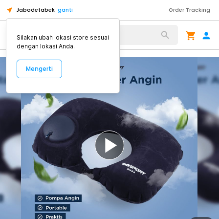
Jabodetabek
ganti
Order Tracking
Alat Kopi
Silakan ubah lokasi store sesuai
dengan lokasi Anda.
Mengerti