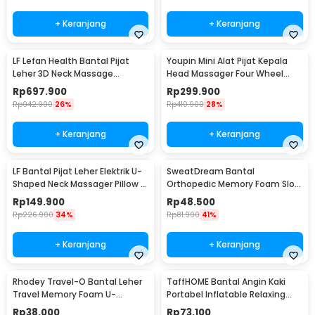
+ Keranjang
+ Keranjang
LF Lefan Health Bantal Pijat
Youpin Mini Alat Pijat Kepala
Leher 3D Neck Massage
Head Massager Four Wheel
Kneading Heating - LF-YK006
Rotation - M2
Rp
697.900
Rp
299.900
Rp
942.900
26%
Rp
410.900
28%
+ Keranjang
+ Keranjang
LF Bantal Pijat Leher Elektrik U-
SweatDream Bantal
Shaped Neck Massager Pillow -
Orthopedic Memory Foam Slow
LR-S100
Rebound Bamboo - SD600
Rp
149.900
Rp
48.500
Rp
226.900
34%
Rp
81.900
41%
+ Keranjang
+ Keranjang
Rhodey Travel-O Bantal Leher
TaffHOME Bantal Angin Kaki
Travel Memory Foam U-
Portabel Inflatable Relaxing
Shaped Neck Pillow - SR43
Foot Rest - BSZ0020
Rp
38.000
Rp
73.100