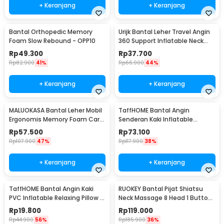
+ Keranjang
+ Keranjang
Bantal Orthopedic Memory
Urijk Bantal Leher Travel Angin
Foam Slow Rebound - OPP10
360 Support Inflatable Neck
Pillow - M1345
Rp
49.300
Rp
37.700
Rp
82.900
41%
Rp
66.900
44%
+ Keranjang
+ Keranjang
MALUOKASA Bantal Leher Mobil
TaffHOME Bantal Angin
Ergonomis Memory Foam Car
Senderan Kaki Inflatable
Headrest Pillow - M3D
Footrest Pillow - BAT24
Rp
57.500
Rp
73.100
Rp
107.900
47%
Rp
117.900
38%
+ Keranjang
+ Keranjang
TaffHOME Bantal Angin Kaki
RUOKEY Bantal Pijat Shiatsu
PVC Inflatable Relaxing Pillow -
Neck Massage 8 Head 1 Button
JJ06114
- CMH-8028
Rp
19.800
Rp
119.000
Rp
44.900
56%
Rp
185.900
36%