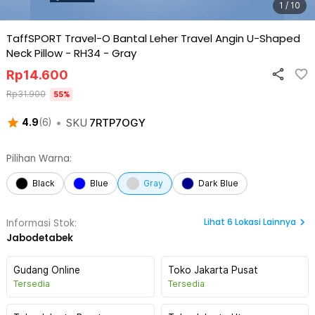
1 / 10
TaffSPORT Travel-O Bantal Leher Travel Angin U-Shaped
Neck Pillow - RH34
-
Gray
Rp
14.600
Rp
31.900
55
%
•
SKU
7RTP7OGY
4.9
(
6
)
Pilihan Warna:
Black
Blue
Gray
Dark Blue
Lihat
6
Lokasi Lainnya
Informasi Stok:
Jabodetabek
Gudang Online
Toko Jakarta Pusat
Tersedia
Tersedia