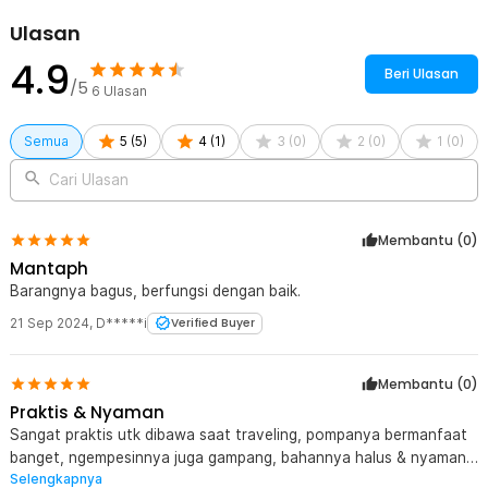
Ulasan
4.9
Beri Ulasan
/5
6
Ulasan
Semua
5
(
5
)
4
(
1
)
3
(
0
)
2
(
0
)
1
(
0
)
Cari Ulasan
Membantu (
0
)
Mantaph
Barangnya bagus, berfungsi dengan baik.
21 Sep 2024
,
D*****i
Verified Buyer
Membantu (
0
)
Praktis & Nyaman
Sangat praktis utk dibawa saat traveling, pompanya bermanfaat
banget, ngempesinnya juga gampang, bahannya halus & nyaman
Selengkapnya
saat dipakai.