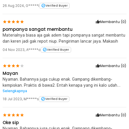
26 Aug 2024
,
G*****l
Verified Buyer
Membantu (
0
)
pompanya sangat membantu
Materialnya biasa aja gak adem tapi pompanya sangat membantu
dan keren jadi gak repot niup. Pengiriman lancar jaya. Makasih
04 Nov 2023
,
A*****o
Verified Buyer
Membantu (
0
)
Mayan
Nyaman. Bahannya juga cukup enak. Gampang dikembang-
kempiskan. Praktis di bawa2. Entah kenapa yang ini kalo udah
Selengkapnya
dipake lama2 kaya kempes. Kemungkinan ada bocor tipis
18 Jul 2023
,
M*****s
Verified Buyer
Membantu (
0
)
Oke sip
Nyaman. Bahannya juga cukup enak. Gampang dikembang-