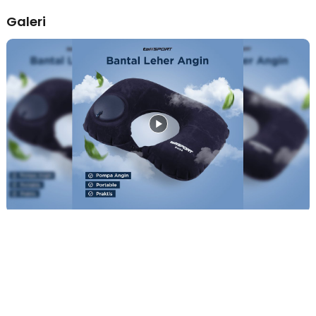
Penggunaan Anti Ribet
Galeri
Buka bantal yang terlipat, lalu buka penutup pompa. Tekan-
tekan beberapa saat hingga penuh. Anda pun bisa
menggunakan bantal travel ergonomis untuk tidur dalam waktu
singkat.
Kelengkapan Produk
Rincian yang Anda dapatkan untuk pembelian produk ini:
1 x TaffSPORT Travel-O Bantal Leher Travel Angin U-Shaped
Neck Pillow - RH34