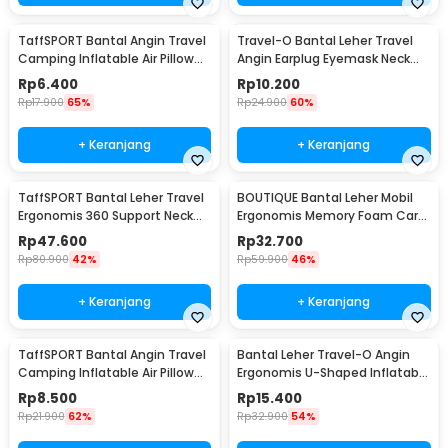
TaffSPORT Bantal Angin Travel
Travel-O Bantal Leher Travel
Camping Inflatable Air Pillow
Angin Earplug Eyemask Neck
330x220mm - XLZT-15
Pillow - RH20
Rp
6.400
Rp
10.200
Rp
17.900
65%
Rp
24.900
60%
+ Keranjang
+ Keranjang
TaffSPORT Bantal Leher Travel
BOUTIQUE Bantal Leher Mobil
Ergonomis 360 Support Neck
Ergonomis Memory Foam Car
Pillow - NF302
Headrest Pillow - CAR247
Rp
47.600
Rp
32.700
Rp
80.900
42%
Rp
59.900
46%
+ Keranjang
+ Keranjang
TaffSPORT Bantal Angin Travel
Bantal Leher Travel-O Angin
Camping Inflatable Air Pillow
Ergonomis U-Shaped Inflatable
380x240mm - BAT23
Neck Pillow - RH40
Rp
8.500
Rp
15.400
Rp
21.900
62%
Rp
32.900
54%