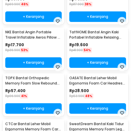
Rp
69.900
46%
Rp
117.900
38%
+ Keranjang
+ Keranjang
NKE Bantal Angin Portable
TaffHOME Bantal Angin Kaki
Travel Inflatable Aeros Pillow -
Portabel Inflatable Relaxing
F8057
Feet Pillow - IAF-05
Rp
17.700
Rp
19.600
Rp
36.900
53%
Rp
41.900
54%
+ Keranjang
+ Keranjang
TOPX Bantal Orthopedic
OASATE Bantal Leher Mobil
Memory Foam Slow Rebound
Ergonomis Foam Car Headrest
Pillow 48.5x28.5cm - TC100
Pillow - M5
Rp
57.400
Rp
28.500
Rp
96.900
41%
Rp
53.900
48%
+ Keranjang
+ Keranjang
CTCar Bantal Leher Mobil
SweatDream Bantal Kaki Tidur
Ergonomis Memory Foam Car
Ergonomis Memory Foam Leg