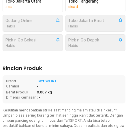
Toko Jakarta Utara
Toko Tangerang
sisa
1
sisa
4
Gudang Online
Toko Jakarta Barat
Habis
Habis
Pick n Go Bekasi
Pick n Go Depok
Habis
Habis
Rincian Produk
Brand
TaffSPORT
Garansi
-
Berat Produk
0.007 kg
Dimensi Kemasan
: -
Kesulitan mendapatkan strike saat mancing malam atau di air keruh?
Umpan biasa sering kurang terlihat sehingga ikan tidak tertarik. Dengan
umpan pancing udang luminous dari TaffSPORT, Anda bisa tetap
produktif bahkan di kondisi minim cahaya. Desain realistis dan efek glow