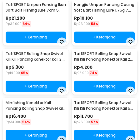
TaffSPORT Umpan Pancing Ikan
Hengjia Umpan Pancing Cacing
Soft Bait Fishing Lure 7cm 5
Soft Bait Fishing Lure 1.75g 7
PCS - TY-BA58
PCS
Rp
21.200
Rp
10.100
Rp
32.000
34%
Rp
23.900
58%
+ Keranjang
+ Keranjang
TaffSPORT Rolling Snap Swivel
TaffSPORT Rolling Snap Swivel
Kili Kili Pancing Konektor Kail 2 8
Kili Kili Pancing Konektor Kail 2
PCS - S20
10 PCS - S20
Rp
5.300
Rp
4.200
Rp
14.900
65%
Rp
15.900
74%
+ Keranjang
+ Keranjang
Minfishing Konektor Kail
TaffSPORT Rolling Snap Swivel
Pancing Rolling Snap Swivel Kili
Kili Kili Pancing Konektor Kail 50
100 PCS 6# - YH12
PCS Size 12 - MRH10
Rp
16.400
Rp
11.700
Rp
34.900
54%
Rp
26.900
57%
+ Keranjang
+ Keranjang