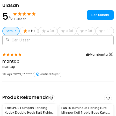
Ulasan
5
Beri Ulasan
/5
1
Ulasan
Semua
5
(
1
)
4
(
0
)
3
(
0
)
2
(
0
)
1
(
0
)
Cari Ulasan
Membantu (
0
)
mantap
mantap
28 Apr 2023
,
t*****r
Verified Buyer
Produk Rekomendasi
TaffSPORT Umpan Pancing
FANTU Luminous Fishing Lure
Kodok Double Hook Bait Fishing
Minnow Kail Treble Bass Kakap