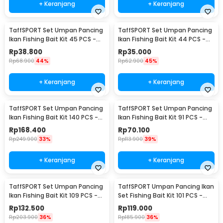
+ Keranjang
+ Keranjang
TaffSPORT Set Umpan Pancing
TaffSPORT Set Umpan Pancing
Ikan Fishing Bait Kit 45 PCS -
Ikan Fishing Bait Kit 44 PCS -
DWS250-C
DWS250-D
Rp
38.800
Rp
35.000
Rp
68.900
44%
Rp
62.900
45%
+ Keranjang
+ Keranjang
TaffSPORT Set Umpan Pancing
TaffSPORT Set Umpan Pancing
Ikan Fishing Bait Kit 140 PCS -
Ikan Fishing Bait Kit 91 PCS -
DWS250-E
DWS250-F
Rp
168.400
Rp
70.100
Rp
249.900
33%
Rp
113.900
39%
+ Keranjang
+ Keranjang
TaffSPORT Set Umpan Pancing
TaffSPORT Umpan Pancing Ikan
Ikan Fishing Bait Kit 109 PCS -
Set Fishing Bait Kit 101 PCS -
DWS250-G
DWS250-H
Rp
132.500
Rp
119.000
Rp
203.900
36%
Rp
185.900
36%