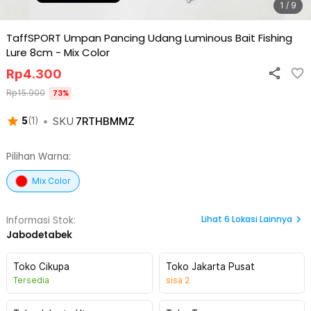
1 / 9
TaffSPORT Umpan Pancing Udang Luminous Bait Fishing
Lure 8cm
-
Mix Color
Rp
4.300
Rp
15.900
73
%
•
SKU
7RTHBMMZ
5
(
1
)
Pilihan Warna:
Mix Color
Lihat
6
Lokasi Lainnya
Informasi Stok:
Jabodetabek
Toko Cikupa
Toko Jakarta Pusat
Tersedia
sisa
2