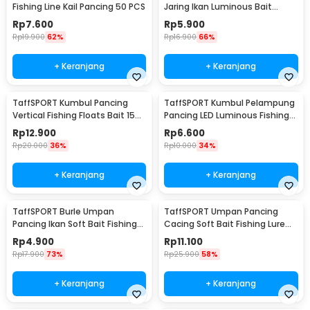
Fishing Line Kail Pancing 50 PCS
Jaring Ikan Luminous Bait
Fishing Lure 95 cm - 10118
Rp
7.600
Rp
5.900
Rp
19.900
62%
Rp
16.900
66%
+ Keranjang
+ Keranjang
TaffSPORT Kumbul Pancing
TaffSPORT Kumbul Pelampung
Vertical Fishing Floats Bait 15
Pancing LED Luminous Fishing
PCS - P0015
Float 2 PCS - NT-02
Rp
12.900
Rp
6.600
Rp
20.000
36%
Rp
10.000
34%
+ Keranjang
+ Keranjang
TaffSPORT Burle Umpan
TaffSPORT Umpan Pancing
Pancing Ikan Soft Bait Fishing
Cacing Soft Bait Fishing Lure
Lure 7cm 10PCS - L72
1.75g 7 PCS
Rp
4.900
Rp
11.100
Rp
17.900
73%
Rp
25.900
58%
+ Keranjang
+ Keranjang