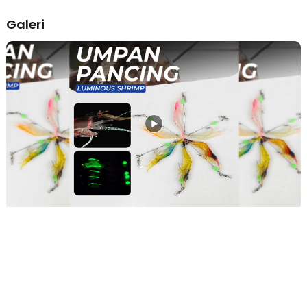
pemancing pemula maupun profesional.
Material Silikon Elastis dan Tahan Gigitan
Galeri
Menggunakan bahan silikon berkualitas yang lembut dan fleksibel,
menghasilkan gerakan natural seperti udang asli. Material ini juga
cukup kuat untuk menahan gigitan ikan tanpa mudah rusak.
Kombinasi elastisitas dan ketahanan membuat umpan lebih awet
digunakan. Cocok untuk penggunaan berulang di berbagai spot.
Performa Stabil hingga Kedalaman 2 M
Dirancang untuk bekerja optimal hingga kedalaman sekitar 2 M,
umpan ini cocok untuk berbagai kondisi air. Baik digunakan di laut,
sungai, maupun kolam dengan kedalaman menengah. Stabilitas
gerakan tetap terjaga saat ditarik atau dijigging. Memberikan
performa konsisten untuk meningkatkan hasil tangkapan.
Kelengkapan Produk
Rincian yang Anda dapatkan untuk pembelian produk ini:
1 x TaffSPORT Umpan Pancing Udang Luminous Bait Fishing Lure
8cm