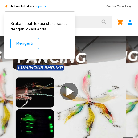
Jabodetabek
ganti
Order Tracking
Alat Kopi
Silakan ubah lokasi store sesuai
dengan lokasi Anda.
Mengerti