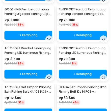
GOOSHING Pemberat Umpan
TaffSPORT Kumbul Pelampung
Pancing Jig Head Fishing Clip
Pancing Sensitif Fishing Float
0.2-2g 106 PCS
10 PCS - P016
Rp
11.000
Rp
25.000
Rp
25.900
58%
Rp
38.000
35%
+ Keranjang
+ Keranjang
TaffSPORT Kumbul Pelampung
TaffSPORT Kumbul Pelampung
Pancing LED Luminous Fishing
Pancing LED Luminous Fishing
Float 1 PCS - YD03
Float 1 PCS - DS-10
Rp
13.500
Rp
20.300
Rp
29.900
55%
Rp
40.900
51%
+ Keranjang
+ Keranjang
TaffSPORT Set Umpan Pancing
LIXADA Set Umpan Pancing Ikan
Ikan Fishing Bait Kit 109 PCS -
Fishing Bait Kit 91 PCS -
DWS250-A
DWS250-B
Rp
112.800
Rp
63.800
Rp
177.900
37%
Rp
105.900
40%