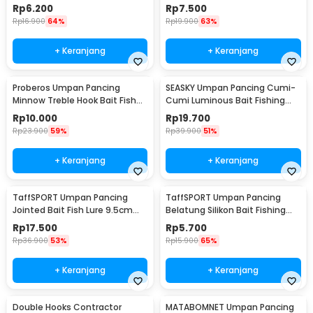
Lure 6cm - UMK01
8.5cm 8g - LB
Rp
6.200
Rp
7.500
Rp
16.900
64%
Rp
19.900
63%
+ Keranjang
+ Keranjang
Proberos Umpan Pancing
SEASKY Umpan Pancing Cumi-
Minnow Treble Hook Bait Fish
Cumi Luminous Bait Fishing
Lure 11cm 1 PCS - PB333
Lure 10cm 10 PCS
Rp
10.000
Rp
19.700
Rp
23.900
59%
Rp
39.900
51%
+ Keranjang
+ Keranjang
TaffSPORT Umpan Pancing
TaffSPORT Umpan Pancing
Jointed Bait Fish Lure 9.5cm
Belatung Silikon Bait Fishing
20g 1 PCS - VSJ06-4
Lure 2cm 50 PCS - WD-160
Rp
17.500
Rp
5.700
Rp
36.900
53%
Rp
15.900
65%
+ Keranjang
+ Keranjang
Double Hooks Contractor
MATABOMNET Umpan Pancing