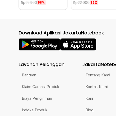
Rp
25.900
Rp
22.000
58%
35%
Download Aplikasi JakartaNotebook
Layanan Pelanggan
JakartaNoteb
Bantuan
Tentang Kami
Klaim Garansi Produk
Kontak Kami
Biaya Pengiriman
Karir
Indeks Produk
Blog