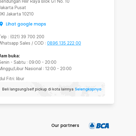
Bendungan Hilir Raya Blok G1 No. 10
Jakarta Pusat
DKI Jakarta
10210
Lihat google maps
Telp
:
(021) 39 700 200
Whatsapp Sales / COD
:
0896 135 222 00
Jam buka:
Senin - Sabtu
:
09:00
-
20:00
Minggu/Libur Nasional
:
12:00
-
20:00
Idul Fitri
: libur
Selengkapnya
Beli langsung/self pickup di kota lainnya
Our partners