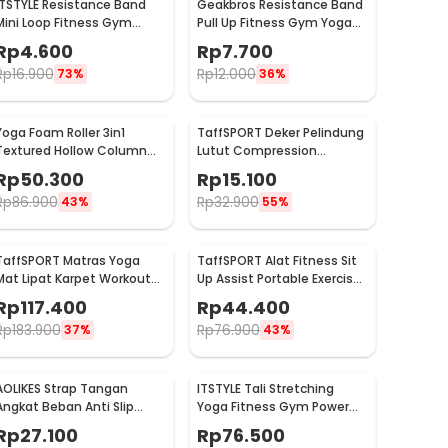
ITSTYLE Resistance Band
Geakbros Resistance Band
Mini Loop Fitness Gym
Pull Up Fitness Gym Yoga
Yoga Pilates Latex - ITS05
Pilates Karet TPR - GK-
Rp
4.600
Rp
7.700
YG34
Rp
16.900
Rp
12.000
73%
36%
Yoga Foam Roller 3in1
TaffSPORT Deker Pelindung
Textured Hollow Column
Lutut Compression
EVA 25.5cm - H0031
Kneepad Gym Fitness 1 PCS
Rp
50.300
Rp
15.100
M - SS7
Rp
86.900
Rp
32.900
43%
55%
TaffSPORT Matras Yoga
TaffSPORT Alat Fitness Sit
Mat Lipat Karpet Workout
Up Assist Portable Exercise
Anti Slip TPE 183x61cm -
Equipment - CM001
Rp
117.400
Rp
44.400
PROlite 60
Rp
183.900
Rp
76.900
37%
43%
AOLIKES Strap Tangan
ITSTYLE Tali Stretching
Angkat Beban Anti Slip
Yoga Fitness Gym Power
Strap Weight Lifting 2 PCS -
Rope - P3PRO
Rp
27.100
Rp
76.500
7635