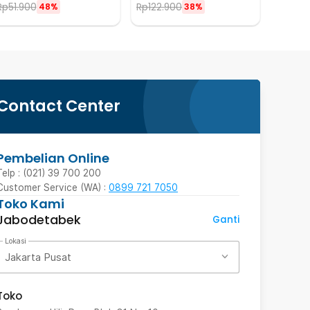
Rp
51.900
Rp
122.900
48%
38%
Contact Center
Pembelian Online
Telp : (021) 39 700 200
Customer Service (WA) :
0899 721 7050
Toko Kami
Jabodetabek
Ganti
Lokasi
Jakarta Pusat
Toko