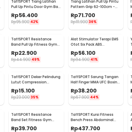
TaffSPORT Tiang Latihan
Tiang Latihan Pull Up Pintu
Pull Up Pintu Door Gym Bar
Pattern Grip 62-100cm -
Solid Grip 62-100cm -
1604
Rp
56.400
Rp
71.700
HW139501
Rp
95.900
Rp
111.900
42%
36%
TaffSPORT Resistance
Alat Stimulator Terapi EMS
Band Pull Up Fitness Gym
Otot Six Pack ABS
Yoga Pilates Latex Size M -
Abdominal Muscle - 068R2
Rp
22.900
Rp
56.100
Y66OR
Rp
44.900
Rp
94.900
49%
41%
TaffSPORT Deker Pelindung
TaffSPORT Sarung Tangan
Lutut Compression
Half Finger MMA UFC Boxing
-
Kneepad Gym Fitness 1 PCS
PU Leather Gloves - FE-
Rp
15.100
Rp
38.200
XL - SS7
BO0027
Rp
23.000
Rp
67.900
35%
44%
TaffSPORT Resistance
TaffSPORT Kursi Fitness
Band Set Fitness Gym
Bench Press Abdominal
Yoga Pilates 11 PCS - YR2-11
Muscle Foldable - YC-300
Rp
39.700
Rp
437.700