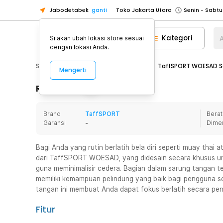
Jabodetabek
ganti
Toko Jakarta Utara
Toko Tangerang
Kategori
A
Silakan ubah lokasi store sesuai
Toko Cikupa
dengan lokasi Anda.
Pick n Go Jakarta Barat
Senin - J
Sport & Outdoor
Fitness & Yoga
TaffSPORT WOESAD Sa
Mengerti
Pick n Go Bekasi
Senin - Jumat (08
Pick n Go Depok
Senin - Jumat (08
Rincian Produk
Toko Jakarta Pusat
Senin - Sabtu
Brand
TaffSPORT
Berat
Toko Jakarta Barat
Senin - Sabtu
Garansi
-
Dime
Toko Jakarta Utara
Toko Tangerang
Bagi Anda yang rutin berlatih bela diri seperti muay thai 
dari TaffSPORT WOESAD, yang didesain secara khusus un
Toko Cikupa
guna meminimalisir cedera. Bagian dalam sarung tangan te
Pick n Go Jakarta Barat
Senin - J
memiliki kemampuan pelindung yang baik bagi pengguna 
tangan ini membuat Anda dapat fokus berlatih secara pen
Pick n Go Bekasi
Senin - Jumat (08
Pick n Go Depok
Senin - Jumat (08
Fitur