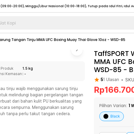
lat Kopi
umat (07:00 - 20:00), Sabtu - Minggu (08:00 - 20:00), Tutup pada Idul Fitri
Sele
rung Tangan Tinju MMA UFC Boxing Muay Thai Glove 10oz - WSD-85
:00 - 20:00), Sabtu - Minggu/ Libur Nasional (08:00 - 17:00)
Selengkapnya
:00 - 20:00), Sabtu - Minggu/ Libur Nasional (08:00 - 17:00)
TaffSPORT 
Selengkapnya
MMA UFC Bo
 (09:00-20:00), Minggu/Libur Nasional (12:00-20:00), Tutup pada Idul Fitri
Sele
WSD-85
-
B
 Produk
1.5 kg
 (09:00-20:00), Minggu/Libur Nasional (12:00-20:00), Tutup pada Idul Fitri
Sele
nsi Kemasan
: -
•
SK
5
1
Ulasan
Rp
166.70
atau tinju wajib menggunakan sarung tinju
tuk melindungi bagian pergelangan tangan
rbuat dari bahan kulit PU berkualitas yang
umat (07:00 - 20:00), Sabtu - Minggu (08:00 - 20:00), Tutup pada Idul Fitri
Sele
Pilihan Varian:
1
W
secara sempurna. Menggunakan sarung
uh tanpa perlu takut tangan cedera.
:00 - 20:00), Sabtu - Minggu/ Libur Nasional (08:00 - 17:00)
Selengkapnya
Black
:00 - 20:00), Sabtu - Minggu/ Libur Nasional (08:00 - 17:00)
Selengkapnya