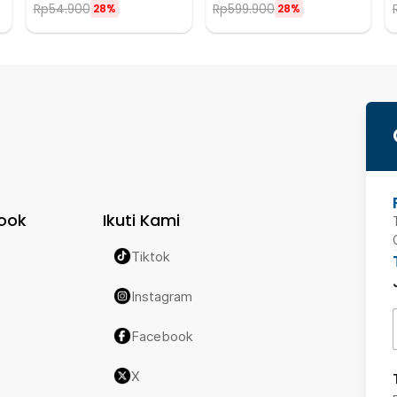
Rp
54.900
Rp
599.900
28%
28%
ook
Ikuti Kami
Tiktok
Instagram
Facebook
X