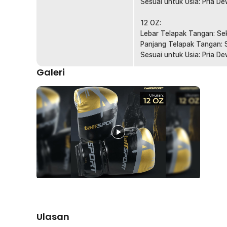
Dirancang dengan lubang ventilasi di bagian tengah yan
Sesuai untuk Usia: Pria 
lancar selama latihan. Fitur breathable ini sangat pent
yang lama, karena membantu menjaga tangan tetap ker
12 OZ:
tangan yang tetap kering, Anda bisa berlatih lebih ny
Lebar Telapak Tangan: Sek
menghindari risiko iritasi atau lecet.
Panjang Telapak Tangan: S
Sesuai untuk Usia: Pria D
Cocok untuk Berbagai Jenis Olahraga Bela Diri
Galeri
TaffSPORT WOESAD dirancang untuk digunakan dalam ber
MMA, UFC, Muay Thai, dan Boxing. Sarung tangan ini m
beragam jenis latihan dan sparring, sehingga Anda bis
dalam setiap aktivitas olahraga bela diri.
Kelengkapan Produk
Rincian yang Anda dapatkan untuk pembelian produk ini
1 Pasang TaffSPORT WOESAD Sarung Tangan Tinju 
WSD-85
Ulasan