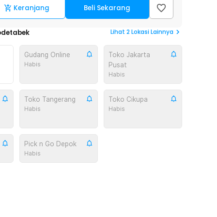
Keranjang
Beli Sekarang
Lihat
2
Lokasi Lainnya
odetabek
Gudang Online
Toko Jakarta
Habis
Pusat
Habis
Toko Tangerang
Toko Cikupa
Habis
Habis
Pick n Go Depok
Habis