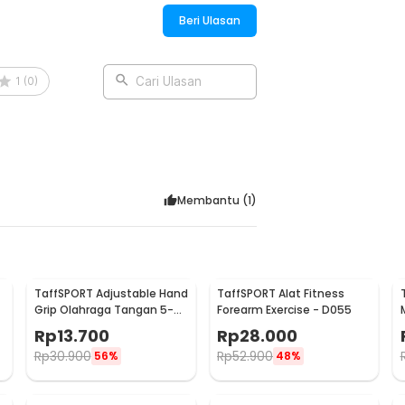
Beri Ulasan
1
(
0
)
Cari Ulasan
Membantu (
1
)
TaffSPORT Adjustable Hand
TaffSPORT Alat Fitness
Grip Olahraga Tangan 5-
Forearm Exercise - D055
60kg - TPR
Rp
13.700
Rp
28.000
Rp
30.900
Rp
52.900
56%
48%