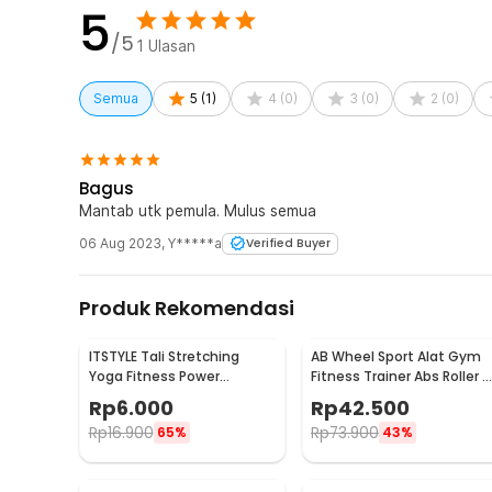
5
/5
1
Ulasan
Semua
5
(
1
)
4
(
0
)
3
(
0
)
2
(
0
)
Bagus
Mantab utk pemula. Mulus semua
06 Aug 2023
,
Y*****a
Verified Buyer
Produk Rekomendasi
ITSTYLE Tali Stretching
AB Wheel Sport Alat Gym
Yoga Fitness Power
Fitness Trainer Abs Roller -
Resistance With Foam
YY-1601
Rp
6.000
Rp
42.500
Handle - TT007N
Rp
16.900
Rp
73.900
65%
43%