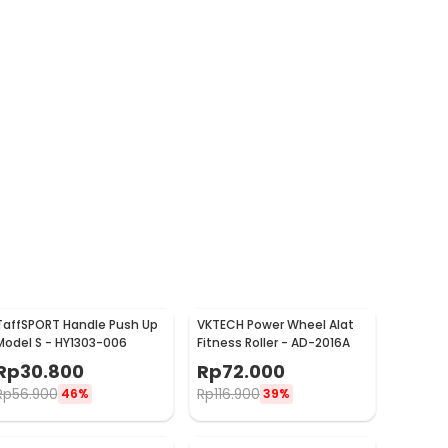
TaffSPORT Handle Push Up
VKTECH Power Wheel Alat
Model S - HY1303-006
Fitness Roller - AD-2016A
Rp
30.800
Rp
72.000
Rp
56.900
Rp
116.900
46%
39%