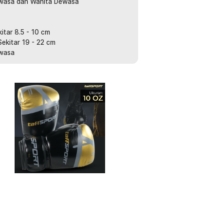
g berfungsi menjaga aliran udara tetap
Dewasa dan Wanita Dewasa
ing, terutama saat berlatih dalam waktu
ing dan bebas dari kelembapan. Dengan
aman dan fokus tanpa gangguan, serta
itar 8.5 - 10 cm
ekitar 19 - 22 cm
ewasa
bagai jenis olahraga bela diri seperti
emberikan perlindungan optimal untuk
a menggunakannya dengan percaya diri
:
MMA UFC Boxing Muay Thai Glove -