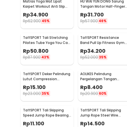
Matras Yoga Mat Lipat
HU WAI YUN DONG Sarung
Karpet Workout Anti Slip
Tangan Motor Half-Finger
PVC 173x61cm - Q4
Anti Slip Riding Glove L -
Rp
34.900
Rp
31.700
HWYD
Rp
62.900
Rp
57.900
45%
46%
TaffSPORT Tali Stretching
TaffSPORT Resistance
Pilates Tube Yoga You Can
Band Pull Up Fitness Gym
Do It 11 Set - R11
Yoga Pilates Latex Size L -
Rp
50.800
Rp
34.200
Y66OR
Rp
87.900
Rp
52.000
43%
35%
TaffSPORT Deker Pelindung
AOLIKES Pelindung
Lutut Compression
Pergelangan Tangan
Kneepad Gym Fitness 1 PCS
Support Fitness Olahraga 
Rp
15.100
Rp
8.400
L - SS7
1526
Rp
23.000
Rp
20.900
35%
60%
TaffSPORT Tali Skipping
TaffSPORT Tali Skipping
Speed Jump Rope Bearing
Jump Rope Steel Wire
Non Slip Sports Weight -
Bearing 3M - D053
Rp
11.100
Rp
14.500
JR05