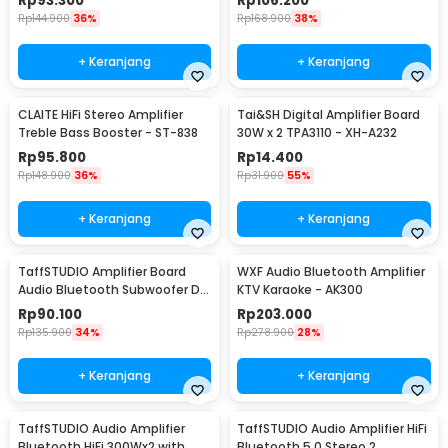
Rp
93.300
Rp
106.200
Rp
144.900
36%
Rp
168.900
38%
+ Keranjang
+ Keranjang
CLAITE HiFi Stereo Amplifier
Tai&SH Digital Amplifier Board
Treble Bass Booster - ST-838
30W x 2 TPA3110 - XH-A232
Rp
95.800
Rp
14.400
Rp
148.900
36%
Rp
31.900
55%
+ Keranjang
+ Keranjang
TaffSTUDIO Amplifier Board
WXF Audio Bluetooth Amplifier
Audio Bluetooth Subwoofer DIY
KTV Karaoke - AK300
35W - D30K
Rp
90.100
Rp
203.000
Rp
135.900
34%
Rp
278.900
28%
+ Keranjang
+ Keranjang
TaffSTUDIO Audio Amplifier
TaffSTUDIO Audio Amplifier HiFi
Bluetooth HiFi 300Wx2 with
Bluetooth 5.0 Stereo 2