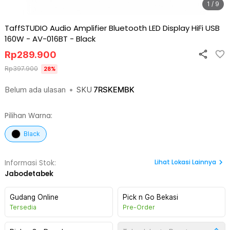
1 / 9
TaffSTUDIO Audio Amplifier Bluetooth LED Display HiFi USB
160W - AV-016BT
-
Black
Rp
289.900
Rp
397.900
28
%
Belum ada ulasan
•
SKU
7RSKEMBK
Pilihan Warna:
Black
Lihat
Lokasi Lainnya
Informasi Stok:
Jabodetabek
Gudang Online
Pick n Go Bekasi
Tersedia
Pre-Order