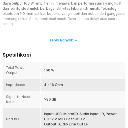
daya output 160 W, amplifier ini menawarkan performa suara yang kuat
dan jernih, ideal untuk berbagai aktivitas hiburan di rumah. Teknologi
bluetooth 5.0 memastikan koneksi yang stabil dan bebas dari gangguan,
memungkinkan Anda menikmati musik favorit tanpa delay atau suara
bising.
Fitur
Lebih Banyak
Hasilkan Audio Kualitas Hi-Fi
Dengan kemampuan audio Hi-Fi, amplifier AV-016 sangat ideal
Spesifikasi
untuk berbagai kegiatan, misalnya karaoke, menonton film, acara
keluarga, dan hiburan rumah lainnya. Amplifier ini juga dapat
digunakan untuk mendukung audio mobil. Rasakan suara yang lebih
Total Power
160 W
kaya, detail, dan dinamis dengan setiap detik.
Output
Dukungan Koneksi Bluetooth
Impedance
Tak perlu repot menghubungkan kabel karena audio amplifier
4 - 16 Ohm
ini sudah mendukung transmisi bluetooth 5.0. Anda pun bisa
menghubungkan perangkat, seperti smartphone, tablet, laptop,
Signal to Noise
>80 dB
hingga MP3 secara wireless.
Ratio
Berbagai Port Input-Output
Selain bluetooth, Anda juga bisa menghubungkan DVD player,
Input: USB, MicroSD, Audio Input LR, Power
Port I/O
proyektor, hingga TV melalui port input dan output yang berada di
DC 12 V, MIC 1 dan MIC 2
bagian belakang amplifier. Makin fleksibel dengan dukungan port
Output: Audio Line Out LR