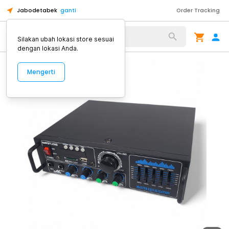
Jabodetabek
ganti
Order Tracking
Alat Kopi
Silakan ubah lokasi store sesuai
dengan lokasi Anda.
Mengerti