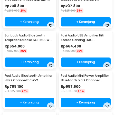
Remote Control - BT-198E
Channel 800W - BT-309A
Rp
208.800
Rp
237.800
Rp
286.900
28%
Rp
325.900
28%
+ Keranjang
+ Keranjang
Sunbuck Audio Bluetooth
Fosi Audio USB Amplifier HiFi
Amplifier Karaoke 5CH 600W -
Stereo Gaming DAC
AV-608BT
Headphone - DAC-Q4
Rp
654.000
Rp
664.400
Rp
882.900
26%
Rp
896.900
26%
+ Keranjang
+ Keranjang
Fosi Audio Bluetooth Amplifier
Fosi Audio Mini Power Amplifier
HiFi 2 Channel 50Wx2
Bluetooth 5.0 2 Channel
TPA3116D2 - BT10A
TPA3116D2 - BT20A
Rp
789.100
Rp
987.600
Rp
1.065.900
26%
Rp
1.333.900
26%
+ Keranjang
+ Keranjang