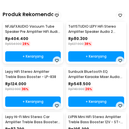
Produk Rekomendasi
NFJ&FXAUDIO Vacuum Tube
TaffSTUDIO LEPY HiFi Stereo
Speaker Pre Amplifier HiFi Audio
Amplifier Speaker Audio 2
12V Low Noise - TUBE-03
Channel 20W - HY-2001
Rp
404.400
Rp
80.300
Rp
554.900
28%
Rp
127.900
38%
+ Keranjang
+ Keranjang
Lepy HiFi Stereo Amplifier
Sunbuck Bluetooth EQ
Treble Bass Booster - LP-838
Amplifier Karaoke Mixer Audio
FM - AV-MP326BT
Rp
124.000
Rp
548.500
Rp
192.900
36%
Rp
740.900
26%
+ Keranjang
+ Keranjang
Lepy Hi-Fi Mini Stereo Car
LVPIN Mini HiFi Stereo Amplifier
Amplifier Treble Bass Booster -
Treble Bass Booster 12V - ST-
AK-170
838