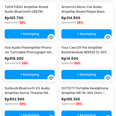
TaffSTUDIO Amplifier Board
Ancomfu Mono Car Audio
Audio Bluetooth USB FM
Amplifier Board Player Bass
Subwoofer DIY 400W - D10OK
Subwoofer 12V 600W - FK-206
Rp
103.700
Rp
214.800
Rp
165.900
38%
Rp
294.900
28%
+ Keranjang
+ Keranjang
Fosi Audio Preamplifier Phono
Your Cee DIY Pre Amplifier
for Turntable Phonograph with
Board Module NE5532 12-30V -
Tube - Box X2
XH-A902
Rp
915.000
Rp
14.600
Rp
1.235.900
26%
Rp
31.900
55%
+ Keranjang
+ Keranjang
Sunbuck Bluetooth EQ Audio
OOTDTY Portable Headphone
Amplifier Home Theater FM
Amplifier HiFi 16-300 Ohm -
2000W - TAV-6188BT
D3CS
Rp
652.900
Rp
105.300
Rp
881.900
26%
Rp
167.900
38%
+ Keranjang
+ Keranjang