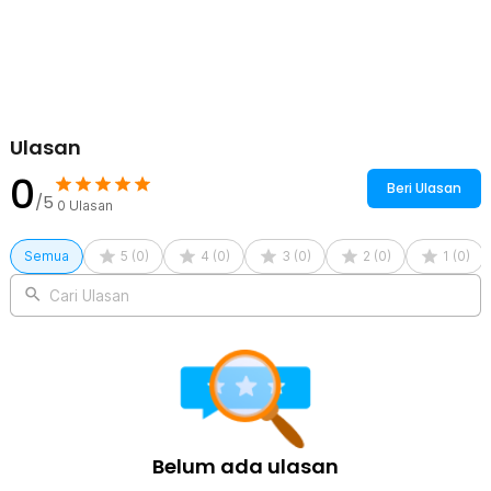
Ulasan
0
Beri Ulasan
/5
0
Ulasan
Semua
5
(
0
)
4
(
0
)
3
(
0
)
2
(
0
)
1
(
0
)
Cari Ulasan
Belum ada ulasan