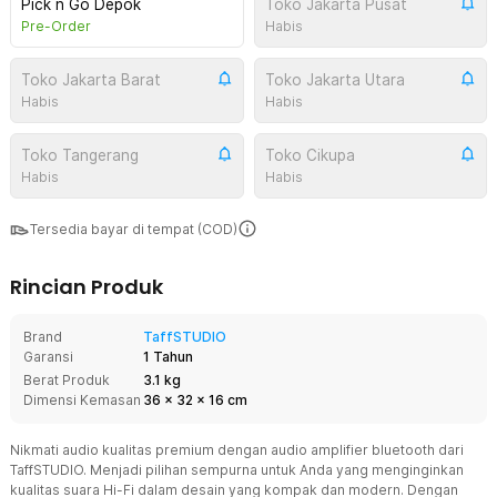
Pick n Go Depok
Toko Jakarta Pusat
Pre-Order
Habis
Toko Jakarta Barat
Toko Jakarta Utara
Habis
Habis
Toko Tangerang
Toko Cikupa
Habis
Habis
Tersedia bayar di tempat (COD)
Rincian Produk
Brand
TaffSTUDIO
Garansi
1 Tahun
Berat Produk
3.1 kg
Dimensi Kemasan
36
x
32
x
16
cm
Nikmati audio kualitas premium dengan audio amplifier bluetooth dari
TaffSTUDIO. Menjadi pilihan sempurna untuk Anda yang menginginkan
kualitas suara Hi-Fi dalam desain yang kompak dan modern. Dengan