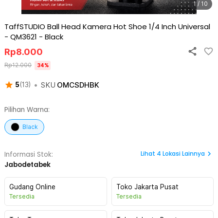
1 / 10
TaffSTUDIO Ball Head Kamera Hot Shoe 1/4 Inch Universal
- QM3621
-
Black
Rp
8.000
Rp
12.000
34
%
•
SKU
OMCSDHBK
5
(
13
)
Pilihan Warna:
Black
Lihat
4
Lokasi Lainnya
Informasi Stok:
Jabodetabek
Gudang Online
Toko Jakarta Pusat
Tersedia
Tersedia