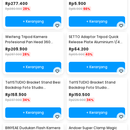
Panoramic 1.4M - Q111
1/4 Inch - QM3624
Rp
277.400
Rp
5.900
Rp
380.900
28%
Rp
16.900
66%
+ Keranjang
+ Keranjang
Weifeng Tripod Kamera
SETTO Adaptor Tripod Quick
Profesional Pan Head 360
Release Plate Aluminium 1/4
Panoramic 1.57M - WT-3540
and 3/8 Inch - P200
Rp
209.900
Rp
64.200
Rp
287.900
28%
Rp
105.900
40%
+ Keranjang
+ Keranjang
TaffSTUDIO Bracket Stand Besi
TaffSTUDIO Bracket Stand
Backdrop Foto Studio
Backdrop Foto Studio
200x200cm - DD-110
200x160cm - DD-110
Rp
158.900
Rp
150.500
Rp
237.900
34%
Rp
226.900
34%
+ Keranjang
+ Keranjang
BINYEAE Dudukan Flash Kamera
Andoer Super Clamp Magic