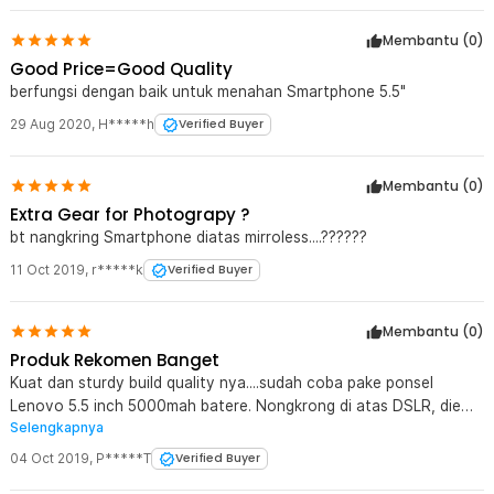
Membantu (
0
)
Good Price=Good Quality
berfungsi dengan baik untuk menahan Smartphone 5.5"
29 Aug 2020
,
H*****h
Verified Buyer
Membantu (
0
)
Extra Gear for Photograpy ?
bt nangkring Smartphone diatas mirroless....??????
11 Oct 2019
,
r*****k
Verified Buyer
Membantu (
0
)
Produk Rekomen Banget
Kuat dan sturdy build quality nya....sudah coba pake ponsel
Lenovo 5.5 inch 5000mah batere. Nongkrong di atas DSLR, diem
Selengkapnya
ga bergerak. Bravo JakNot.
04 Oct 2019
,
P*****T
Verified Buyer