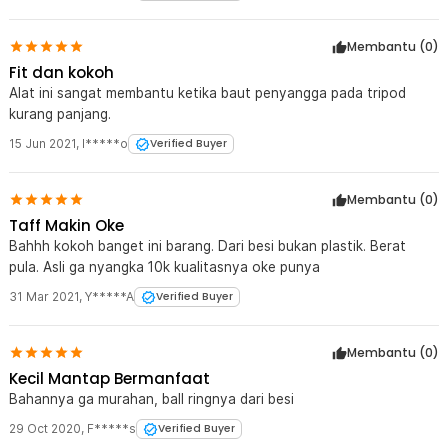
Kelengkapan Produk
Membantu (
0
)
Rincian yang Anda dapatkan untuk pembelian produk ini:
Fit dan kokoh
1 x TaffSTUDIO Ball Head Kamera Hot Shoe 1/4 Inch Universal -
Alat ini sangat membantu ketika baut penyangga pada tripod
QM3621
kurang panjang.
15 Jun 2021
,
I*****o
Verified Buyer
Membantu (
0
)
Taff Makin Oke
Bahhh kokoh banget ini barang. Dari besi bukan plastik. Berat
pula. Asli ga nyangka 10k kualitasnya oke punya
31 Mar 2021
,
Y*****A
Verified Buyer
Membantu (
0
)
Kecil Mantap Bermanfaat
Bahannya ga murahan, ball ringnya dari besi
29 Oct 2020
,
F*****s
Verified Buyer