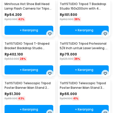
Minifocus Hot Shoe Ball Head
TaffSTUDIO Tripod T Backdrop
Lamp Flash Camera for Tripod
Studio 150x200cm with 4
1/4 Inch - MF-1901
Clamp - DD-111
Rp
54.200
Rp
101.600
Rp
92.900
42%
Rp
162.900
38%
+ Keranjang
+ Keranjang
TaffSTUDIO Tripod T-Shaped
TaffSTUDIO Tripod Profesional
Bracket Backdrop Studio
5/8 Inch untuk Laser Leveling -
300x280cm - DD-112
T609
Rp
402.100
Rp
79.000
Rp
550.900
28%
Rp
125.900
38%
+ Keranjang
+ Keranjang
TaffSTUDIO Telescopic Tripod
TaffSTUDIO Telescopic Tripod
Poster Banner Iklan Stand 2
Poster Banner Iklan Stand 3
Section - FC-281
Section - FC-281
Rp
51.300
Rp
56.000
Rp
88.900
43%
Rp
94.900
41%
+ Keranjang
+ Keranjang