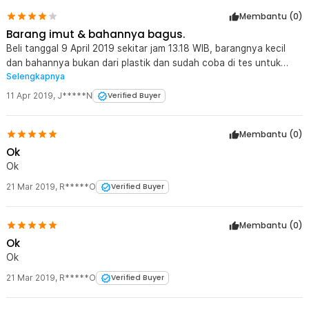
Membantu (
0
)
Barang imut & bahannya bagus.
Beli tanggal 9 April 2019 sekitar jam 13.18 WIB, barangnya kecil
dan bahannya bukan dari plastik dan sudah coba di tes untuk
Selengkapnya
smartphone lumayan, selain itu masih belum tes menggunakan
kamera DSLR. Terima kasih Jakarta Notebook Surabaya Timur.
11 Apr 2019
,
J*****N
Verified Buyer
Membantu (
0
)
Ok
Ok
21 Mar 2019
,
R*****O
Verified Buyer
Membantu (
0
)
Ok
Ok
21 Mar 2019
,
R*****O
Verified Buyer