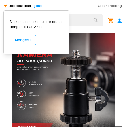
Jabodetabek
ganti
Order Tracking
Alat Kopi
Silakan ubah lokasi store sesuai
dengan lokasi Anda.
Mengerti