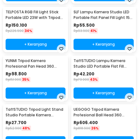
TELPOSTA RGB Fill Light Stick
SLF Lampu Kamera Studio LED
Portable LED 23W with Tripod
Portable Flat Panel Fill Light 15W
2M - AZ-05
- LPL-01
Rp
150.100
Rp
55.500
Rp
226.900
34%
Rp
93.900
41%
+ Keranjang
+ Keranjang
YUNMI Tripod Kamera
TaffSTUDIO Lampu Kamera
Profesional Pan Head 360
Studio LED Portable Flat Fill
Panoramic 140cm - F-3366T
Light 8 Inch - LPL-02
Rp
98.800
Rp
42.200
Rp
151.900
35%
Rp
73.900
43%
+ Keranjang
+ Keranjang
TaffSTUDIO Tripod Light Stand
UEGOGO Tripod Kamera
Studio Portable Kamera
Profesional Ball Head 360
Smartphone 190cm 1.9M - 190E
Panoramic Monopod 2.05M -
Rp
27.700
Rp
606.400
C11
Rp
52.900
48%
Rp
818.900
26%