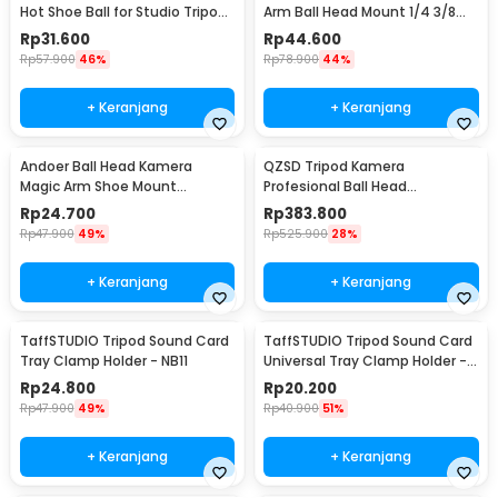
Hot Shoe Ball for Studio Tripod
Arm Ball Head Mount 1/4 3/8
Type D - QM3623
Inch - 1420
Rp
31.600
Rp
44.600
Rp
57.900
46%
Rp
78.900
44%
+ Keranjang
+ Keranjang
Andoer Ball Head Kamera
QZSD Tripod Kamera
Magic Arm Shoe Mount
Profesional Ball Head
Adapter 1/4 Inch - H032
Horizontal Mount 1.54M - Q-
Rp
24.700
Rp
383.800
202F
Rp
47.900
49%
Rp
525.900
28%
+ Keranjang
+ Keranjang
TaffSTUDIO Tripod Sound Card
TaffSTUDIO Tripod Sound Card
Tray Clamp Holder - NB11
Universal Tray Clamp Holder -
NB-12
Rp
24.800
Rp
20.200
Rp
47.900
49%
Rp
40.900
51%
+ Keranjang
+ Keranjang