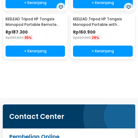
+ Keranjang
+ Keranjang
KEELEAD Tripod HP Tongsis
KEELEAD Tripod HP Tongsis
Monopod Portable Remote
Monopod Portable with
Bluetooth Fill Light - L16
Remote Bluetooth - L16
Rp
187.300
Rp
160.900
Rp
283.900
35%
Rp
220.900
28%
+ Keranjang
+ Keranjang
Beli Sekarang
Contact Center
Pembelian Online