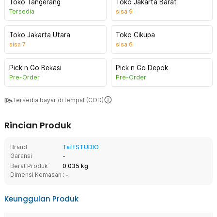
Toko Tangerang
Toko Jakarta Barat
Tersedia
sisa
9
Toko Jakarta Utara
Toko Cikupa
sisa
7
sisa
6
Pick n Go Bekasi
Pick n Go Depok
Pre-Order
Pre-Order
Tersedia bayar di tempat (COD)
Rincian Produk
Brand
TaffSTUDIO
Garansi
-
Berat Produk
0.035 kg
Dimensi Kemasan
: -
Keunggulan Produk