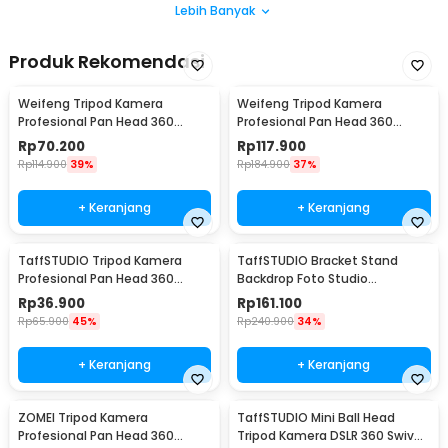
Lebih Banyak
Produk Rekomendasi
Weifeng Tripod Kamera
Weifeng Tripod Kamera
Profesional Pan Head 360
Profesional Pan Head 360
Panoramic Telescopic 1M - WT-
Panoramic 1.4M - F-3520T
Rp
70.200
Rp
117.900
3110A (Original)
Rp
114.900
39%
Rp
184.900
37%
+ Keranjang
+ Keranjang
TaffSTUDIO Tripod Kamera
TaffSTUDIO Bracket Stand
Profesional Pan Head 360
Backdrop Foto Studio
Panoramic 1M - 3110
190x300cm - BS-300
Rp
36.900
Rp
161.100
Rp
65.900
45%
Rp
240.900
34%
+ Keranjang
+ Keranjang
ZOMEI Tripod Kamera
TaffSTUDIO Mini Ball Head
Profesional Pan Head 360
Tripod Kamera DSLR 360 Swivel