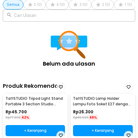
Semua
5
(
0
)
4
(
0
)
3
(
0
)
2
(
0
)
1
(
0
)
Cari Ulasan
Belum ada ulasan
Produk Rekomendasi
TaffSTUDIO Tripod Light Stand
TaffSTUDIO Lamp Holder
Portable 3 Section Studio
Lampu Foto Soket E27 dengan
Lighting 2M - SN303
Dudukan Payung Kabel 1.6M -
Rp
45.700
Rp
26.300
HQ-DZ001
Rp
77.900
42%
Rp
49.900
48%
+ Keranjang
+ Keranjang