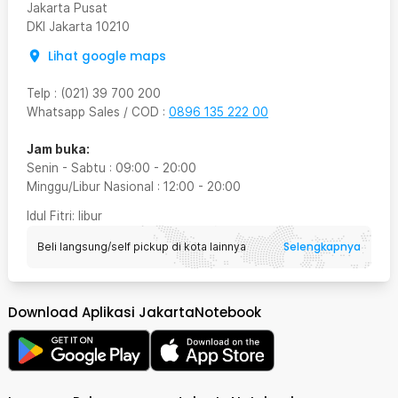
Jakarta Pusat
DKI Jakarta
10210
Lihat google maps
Telp
:
(021) 39 700 200
Whatsapp Sales / COD
:
0896 135 222 00
Jam buka:
Senin - Sabtu
:
09:00
-
20:00
Minggu/Libur Nasional
:
12:00
-
20:00
Idul Fitri
: libur
Selengkapnya
Beli langsung/self pickup di kota lainnya
Download Aplikasi JakartaNotebook