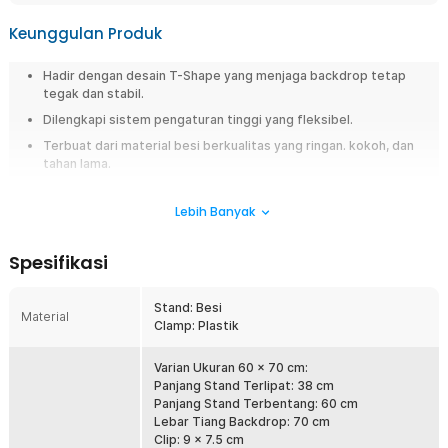
Keunggulan Produk
Hadir dengan desain T-Shape yang menjaga backdrop tetap
tegak dan stabil.
Dilengkapi sistem pengaturan tinggi yang fleksibel.
Terbuat dari material besi berkualitas yang ringan. kokoh, dan
tahan lama.
Overview
Lebih Banyak
Backdrop Stand T-Shape ini hadir dengan desain stabil yang menjaga
kain tetap tegak tanpa guncangan. Tinggi dapat diatur sesuai kebutuhan,
Spesifikasi
memberi fleksibilitas penuh untuk komposisi foto profesional. Dibuat
dari besi ringan namun kokoh, mudah dibawa ke lokasi pemotretan
tanpa mengorbankan kekuatan.
Stand: Besi
Material
Clamp: Plastik
Fitur
Varian Ukuran 60 x 70 cm:
Desain T-Shape yang Stabil
Panjang Stand Terlipat: 38 cm
Desain T-Shape memberikan kestabilan maksimal, menjaga
Panjang Stand Terbentang: 60 cm
backdrop tetap tegak dan bebas guncangan. Struktur ini
Lebar Tiang Backdrop: 70 cm
menciptakan landasan kokoh bagi kreativitas fotografi Anda. Stand
Clip: 9 x 7.5 cm