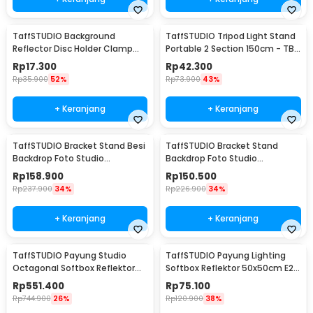
TaffSTUDIO Background
TaffSTUDIO Tripod Light Stand
Reflector Disc Holder Clamp
Portable 2 Section 150cm - TB-
Klip Reflektor - QM3622
037
Rp
17.300
Rp
42.300
Rp
35.900
52%
Rp
73.900
43%
+ Keranjang
+ Keranjang
TaffSTUDIO Bracket Stand Besi
TaffSTUDIO Bracket Stand
Backdrop Foto Studio
Backdrop Foto Studio
200x200cm - DD-110
200x160cm - DD-110
Rp
158.900
Rp
150.500
Rp
237.900
34%
Rp
226.900
34%
+ Keranjang
+ Keranjang
TaffSTUDIO Payung Studio
TaffSTUDIO Payung Lighting
Octagonal Softbox Reflektor
Softbox Reflektor 50x50cm E27
Flash 90cm - KS90
Single Socket - LD-TZ206
Rp
551.400
Rp
75.100
Rp
744.900
26%
Rp
120.900
38%