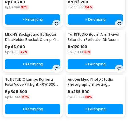
Rp
110.700
Rp
153.200
Rp
174.900
37%
Rp
230.900
34%
+ Keranjang
+ Keranjang
MEKING Background Reflector
TaffSTUDIO Boom Arm Swivel
Disc Holder Bracket Clamp Klip
Extension Reflector Diffuser
Backdrop - QM3400
Clamp - CD-60
Rp
46.000
Rp
120.100
Rp
78.900
42%
Rp
187.900
37%
+ Keranjang
+ Keranjang
TaffSTUDIO Lampu Kamera
Andoer Meja Photo Studio
Foto Video Fill Light 40W 600
Photography Shooting
LED - U600+
93x60cm - S-1109
Rp
349.600
Rp
289.500
Rp
478.900
27%
Rp
396.900
28%
+ Keranjang
+ Keranjang