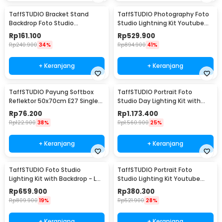
TaffSTUDIO Bracket Stand
TaffSTUDIO Photography Foto
Backdrop Foto Studio
Studio Lightning Kit Youtube
190x300cm - BS-300
Vlog - D-HZ7
Rp
161.100
Rp
529.900
Rp
240.900
34%
Rp
894.900
41%
+ Keranjang
+ Keranjang
TaffSTUDIO Payung Softbox
TaffSTUDIO Portrait Foto
Reflektor 50x70cm E27 Single
Studio Day Lighting Kit with
Socket - CL-RT50
Backdrop - LD-TZ25
Rp
76.200
Rp
1.173.400
Rp
122.900
38%
Rp
1.560.900
25%
+ Keranjang
+ Keranjang
TaffSTUDIO Foto Studio
TaffSTUDIO Portrait Foto
Lighting Kit with Backdrop - LD-
Studio Lighting Kit Youtube
TZ11A
Vlog - LD-TZ07A
Rp
659.900
Rp
380.300
Rp
809.900
19%
Rp
521.900
28%
+ Keranjang
+ Keranjang