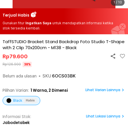
1 / 10
Terjual Habis
Gunakan fitur
Ingatkan Saya
untuk mendapatkan informasi ketika
stok tersedia kembali.
TaffSTUDIO Bracket Stand Backdrop Foto Studio T-Shape
with 2 Clip 70x200cm - M138
-
Black
Rp
79.600
Rp
126.900
38
%
Belum ada ulasan
•
SKU
6OCS03BK
Lihat Varian Lainnya
Pilihan Varian:
1
Warna,
2 Dimensi
Black
Habis
Lihat
Lokasi Lainnya
Informasi Stok:
Jabodetabek