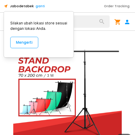
Jabodetabek
ganti
Order Tracking
Alat Kopi
Silakan ubah lokasi store sesuai
dengan lokasi Anda.
Mengerti