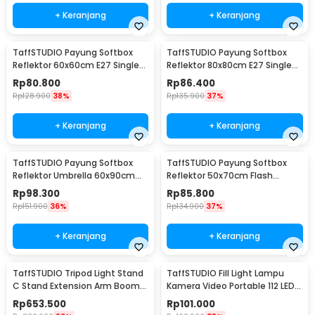
+ Keranjang
+ Keranjang
TaffSTUDIO Payung Softbox
TaffSTUDIO Payung Softbox
Reflektor 60x60cm E27 Single
Reflektor 80x80cm E27 Single
Socket - LD-TZ206
Socket - LD-TZ206
Rp
80.800
Rp
86.400
Rp
128.900
38%
Rp
135.900
37%
+ Keranjang
+ Keranjang
TaffSTUDIO Payung Softbox
TaffSTUDIO Payung Softbox
Reflektor Umbrella 60x90cm
Reflektor 50x70cm Flash
E27 Single Socket - LD-TZ206
Mount - CY50
Rp
98.300
Rp
85.800
Rp
151.900
36%
Rp
134.900
37%
+ Keranjang
+ Keranjang
TaffSTUDIO Tripod Light Stand
TaffSTUDIO Fill Light Lampu
C Stand Extension Arm Boom
Kamera Video Portable 112 LED -
Arm 130cm - 330F
FT-112
Rp
653.500
Rp
101.000