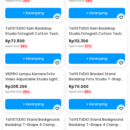
Rp
882.900
26%
Rp
162.900
38%
+ Keranjang
+ Keranjang
TaffSTUDIO Kain Backdrop
TaffSTUDIO Kain Backdrop
Studio Fotografi Cotton Textile
Studio Fotografi Cotton Textile
Muslin Cloth 190x280cm - B29
Muslin Cloth 300x300cm - B29
Rp
72.800
Rp
112.300
Rp
117.900
39%
Rp
177.900
37%
+ Keranjang
+ Keranjang
VIDPRO Lampu Kamera Foto
TaffSTUDIO Bracket Stand
Video Adjustable Studio Light
Backdrop Foto Studio T-Shape
Kit 416 LED 30W - LED-416
with 2 Clip 60x70cm - M138
Rp
208.200
Rp
70.000
Rp
285.900
28%
Rp
113.900
39%
+ Keranjang
+ Keranjang
TaffSTUDIO Stand Background
TaffSTUDIO Stand Background
Backdrop T-Shape 4 Clamp
Backdrop T-Shape 4 Clamp
200x190cm - M139
200x260cm - M139