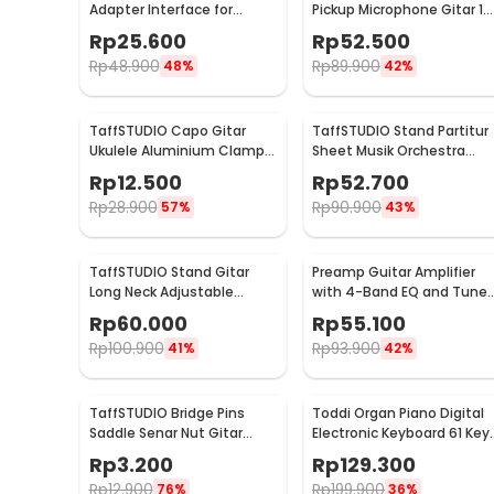
Adapter Interface for
Pickup Microphone Gitar 12
iPhone iPod Touch iPad -
Hole 6.35mm 2.8M - P-012
Rp
25.600
Rp
52.500
IRIG-0003
Rp
48.900
Rp
89.900
48%
42%
TaffSTUDIO Capo Gitar
TaffSTUDIO Stand Partitur
Ukulele Aluminium Clamp
Sheet Musik Orchestra
Note Riser - M556
Tripod Foldable 1.2m - F-
Rp
12.500
Rp
52.700
01HC
Rp
28.900
Rp
90.900
57%
43%
TaffSTUDIO Stand Gitar
Preamp Guitar Amplifier
Long Neck Adjustable
with 4-Band EQ and Tuner
Guitar Stand Steel -
- EQ-7545R
Rp
60.000
Rp
55.100
HK00433
Rp
100.900
Rp
93.900
41%
42%
TaffSTUDIO Bridge Pins
Toddi Organ Piano Digital
Saddle Senar Nut Gitar
Electronic Keyboard 61 Key
Akustik - A009
- MQ-6106
Rp
3.200
Rp
129.300
Rp
12.900
Rp
199.900
76%
36%