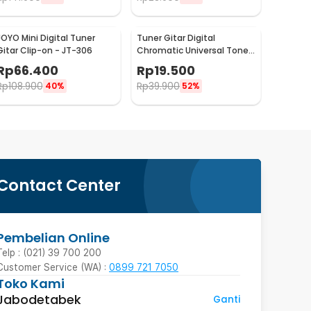
JOYO Mini Digital Tuner
Tuner Gitar Digital
Gitar Clip-on - JT-306
Chromatic Universal Tone
Calibration - AT-01A
Rp
66.400
Rp
19.500
Rp
108.900
Rp
39.900
40%
52%
Contact Center
Pembelian Online
Telp : (021) 39 700 200
Customer Service (WA) :
0899 721 7050
Toko Kami
Jabodetabek
Ganti