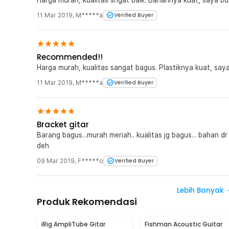
11 Mar 2019
,
M*****a
Verified Buyer
Recommended!!
Harga murah, kualitas sangat bagus. Plastiknya kuat, sa
11 Mar 2019
,
M*****a
Verified Buyer
Bracket gitar
Barang bagus...murah meriah.. kualitas jg bagus... bahan d
deh
09 Mar 2019
,
F*****o
Verified Buyer
Lebih Banyak
Produk Rekomendasi
iRig AmpliTube Gitar
Fishman Acoustic Guitar