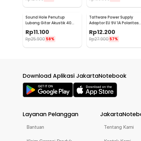
Sound Hole Penutup
Taffware Power Supply
Lubang Gitar Akustik 40
Adaptor EU 9V 1A Polaritas
dan 41 Inch - SH410
Center Positif - YErY-0910
Rp
11.100
Rp
12.200
Rp
25.900
Rp
27.900
58%
57%
Download Aplikasi JakartaNotebook
Layanan Pelanggan
JakartaNoteb
Bantuan
Tentang Kami