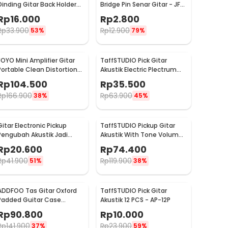
Dinding Gitar Back Holder
Bridge Pin Senar Gitar - JF-
Wall Mount - XG-10
102
Rp
16.000
Rp
2.800
Rp
33.900
Rp
12.900
53%
79%
JOYO Mini Amplifier Gitar
TaffSTUDIO Pick Gitar
Portable Clean Distortion
Akustik Electric Plectrum
Headphone Amp 2W - JA-
Assorted 50 PCS - A011A
Rp
104.500
Rp
35.500
01
Rp
166.900
Rp
63.900
38%
45%
Gitar Electronic Pickup
TaffSTUDIO Pickup Gitar
Pengubah Akustik Jadi
Akustik With Tone Volume
Elektrik - ST-20
Control - P-011
Rp
20.600
Rp
74.400
Rp
41.900
Rp
119.900
51%
38%
ADDFOO Tas Gitar Oxford
TaffSTUDIO Pick Gitar
Padded Guitar Case
Akustik 12 PCS - AP-12P
Double Strap Waterproof -
Rp
90.800
Rp
10.000
ZH06501
Rp
141.900
Rp
23.900
37%
59%