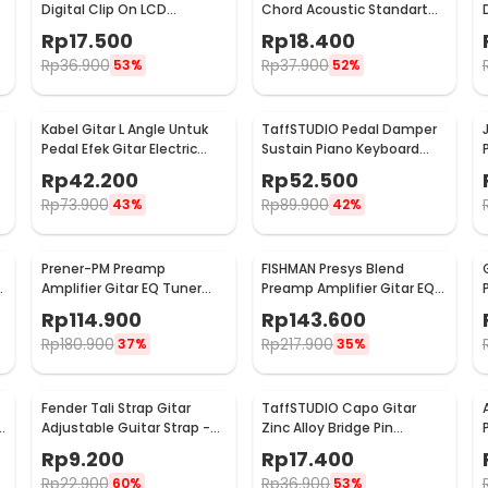
Digital Clip On LCD
Chord Acoustic Standart
Rotatable 360 Degree - JT-
Zinc Spring Anti Karat -
Rp
17.500
Rp
18.400
01
M556
Rp
36.900
Rp
37.900
53%
52%
Kabel Gitar L Angle Untuk
TaffSTUDIO Pedal Damper
Pedal Efek Gitar Electric
Sustain Piano Keyboard
Guitar Cable 6 PCS - XGQ-
Universal Jack 6.35 mm -
Rp
42.200
Rp
52.500
X-6
WTB-005
Rp
73.900
Rp
89.900
43%
42%
Prener-PM Preamp
FISHMAN Presys Blend
Amplifier Gitar EQ Tuner
Preamp Amplifier Gitar EQ
dengan Microphone - LC-5
Tuner - EQ-301
Rp
114.900
Rp
143.600
Rp
180.900
Rp
217.900
37%
35%
Fender Tali Strap Gitar
TaffSTUDIO Capo Gitar
s
Adjustable Guitar Strap -
Zinc Alloy Bridge Pin
27B
Remover - QBJ
Rp
9.200
Rp
17.400
Rp
22.900
Rp
36.900
60%
53%