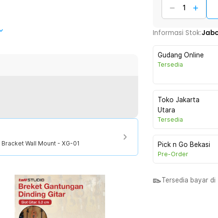
ntungan gitar dari TaffSTUDIO. Dengan
Informasi Stok:
Jab
ah pemakaian dibanding tergeletak di
na gantungan ini terbuat dari besi berlapis
Gudang Online
kesan estetik pada ruangan.
Tersedia
Toko Jakarta
. Itulah mengapa Anda harus
Utara
n untuk menggantung gitar kesayangan
Tersedia
sak karena tergeletak di sembarang
 Bracket Wall Mount - XG-01
Pick n Go Bekasi
Pre-Order
Desain ini memberikan kestabilan
a juga terukur untuk mengakomodasi ukuran
Tersedia bayar d
dilapisi spons lembut. Dengan begitu,