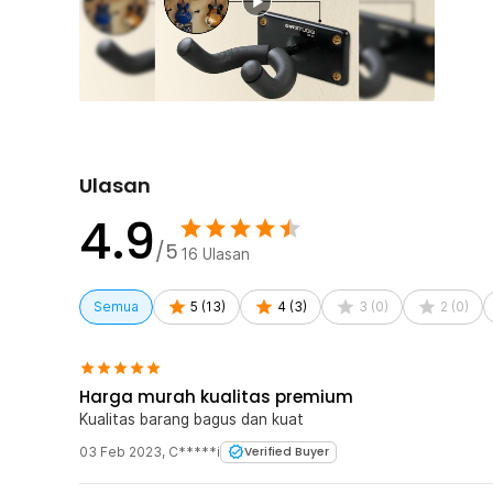
permukaan gitar Anda pun akan terhindar dari risiko lec
menghambat kemampuan bracket untuk menggantung git
Kuat Menahan Beban Gitar
Bracket terbuat dari bahan besi kokoh dan kuat. Anda b
pada bracket ini, mulai dari elektrik, bass, hingga akust
patah akibat menanggung beban gitar karena bracket te
Pemasangan yang Mudah
Ulasan
Anda bisa memasang bracket ini pada posisi dinding y
hanya dengan memanfaatkan sekrup membuat gantungan
4.9
cepat.
/5
16
Ulasan
Kelengkapan Produk
Semua
5
(
13
)
4
(
3
)
3
(
0
)
2
(
0
)
Rincian yang Anda dapatkan untuk pembelian produk ini
1 x TaffSTUDIO Gantungan Gitar Dinding Guitar Hold
1 x Set Sekrup dan Fischer
Harga murah kualitas premium
Kualitas barang bagus dan kuat
03 Feb 2023
,
C*****i
Verified Buyer