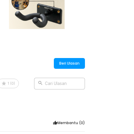
et. Hadirnya spons juga tidak
ar secara solid dan kuat.
isa menggantung berbagai jenis gitar
ik. Anda tak perlu khawatir bracket akan
lah dirancang secara solid.
ang diinginkan. Pemasangan yang mudah
 gitar ini dapat terpasang dengan
Beri Ulasan
1
(
0
)
Cari Ulasan
:
er Bracket Wall Mount - XG-01
Membantu (
0
)