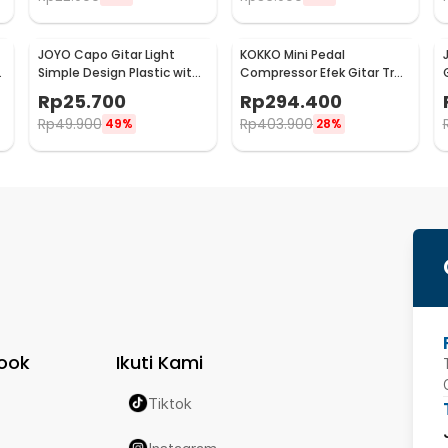
JOYO Capo Gitar Light
KOKKO Mini Pedal
Simple Design Plastic with
Compressor Efek Gitar True
Pick - JCP-01
Bypass 9V - FCP-2
Rp
25.700
Rp
294.400
Rp
49.900
Rp
403.900
49%
28%
ook
Ikuti Kami
Tiktok