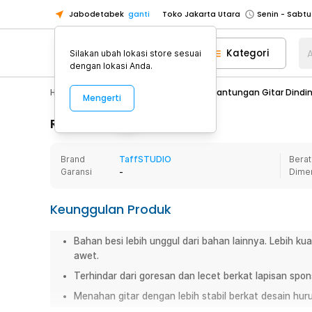
Jabodetabek
ganti
Toko Jakarta Utara
Toko Tangerang
Kategori
A
Silakan ubah lokasi store sesuai
Toko Cikupa
dengan lokasi Anda.
Pick n Go Jakarta Barat
Senin - J
Hobby
Alat Musik
TaffSTUDIO Gantungan Gitar Dinding
Mengerti
Pick n Go Bekasi
Senin - Jumat (08
Pick n Go Depok
Senin - Jumat (08
Rincian Produk
Toko Jakarta Pusat
Senin - Sabtu
Brand
TaffSTUDIO
Berat
Toko Jakarta Barat
Senin - Sabtu
Garansi
-
Dime
Toko Jakarta Utara
Toko Tangerang
Keunggulan Produk
Toko Cikupa
Bahan besi lebih unggul dari bahan lainnya. Lebih k
Pick n Go Jakarta Barat
Senin - J
awet.
Pick n Go Bekasi
Senin - Jumat (08
Terhindar dari goresan dan lecet berkat lapisan spons
Pick n Go Depok
Senin - Jumat (08
Menahan gitar dengan lebih stabil berkat desain hu