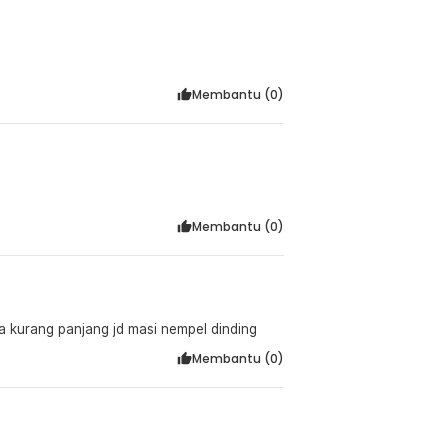
Membantu (
0
)
Membantu (
0
)
inya kurang panjang jd masi nempel dinding
Membantu (
0
)