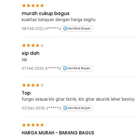
murah cukup bagus
kualitas lumayan dengan harga segitu
08 Feb 2021
,
H*****o
Verified Buyer
sip dah
sip
01 Feb 2020
,
b*****s
Verified Buyer
Top
fungsi seauai klo gitar listrik, klo gitar akustik leher bes
03 Dec 2019
,
s*****s
Verified Buyer
HARGA MURAH - BARANG BAGUS