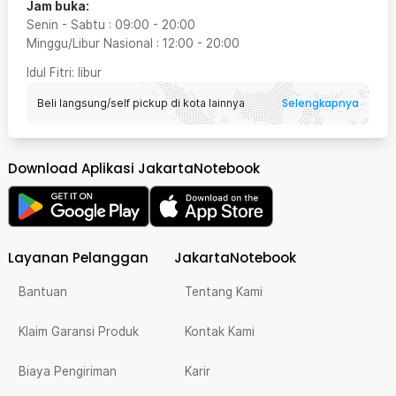
Jam buka:
Senin - Sabtu
:
09:00
-
20:00
Minggu/Libur Nasional
:
12:00
-
20:00
Idul Fitri
: libur
Selengkapnya
Beli langsung/self pickup di kota lainnya
Download Aplikasi JakartaNotebook
Layanan Pelanggan
JakartaNotebook
Bantuan
Tentang Kami
Klaim Garansi Produk
Kontak Kami
Biaya Pengiriman
Karir