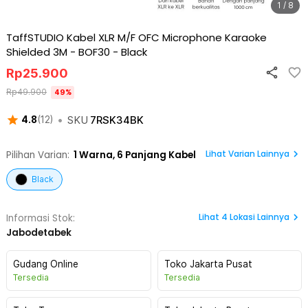
1 / 8
TaffSTUDIO Kabel XLR M/F OFC Microphone Karaoke
Shielded 3M - BOF30
-
Black
Rp
25.900
Rp
49.900
49
%
•
SKU
7RSK34BK
4.8
(
12
)
Lihat Varian Lainnya
Pilihan Varian:
1
Warna,
6 Panjang Kabel
Black
Lihat
4
Lokasi Lainnya
Informasi Stok:
Jabodetabek
Gudang Online
Toko Jakarta Pusat
Tersedia
Tersedia