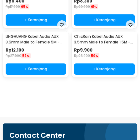
Rp
6.400
Rp
8.300
Rp
17.900
65%
Rp
20.900
61%
+ Keranjang
+ Keranjang
LINGHUANG Kabel Audio AUX
ChicRain Kabel Audio AUX
3.5mm Male to Female 5M -
3.5mm Male to Female 1.5M -
AV124
8535
Rp
12.100
Rp
9.900
Rp
27.900
57%
Rp
23.900
59%
+ Keranjang
+ Keranjang
Beli Sekarang
Contact Center