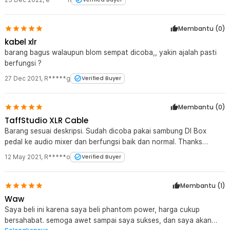
Membantu (
0
)
kabel xlr
barang bagus walaupun blom sempat dicoba,, yakin ajalah pasti
berfungsi ?
27 Dec 2021
,
R*****g
Verified Buyer
Membantu (
0
)
TaffStudio XLR Cable
Barang sesuai deskripsi. Sudah dicoba pakai sambung DI Box
pedal ke audio mixer dan berfungsi baik dan normal. Thanks
JakNot!
12 May 2021
,
R*****o
Verified Buyer
Membantu (
1
)
Waw
Saya beli ini karena saya beli phantom power, harga cukup
bersahabat. semoga awet sampai saya sukses, dan saya akan