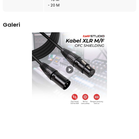
kualitas audio.
- 20 M
Material Premium untuk Suara Jernih
Kabel XLR TaffSTUDIO dibuat dari kombinasi material
Galeri
terbaik, lapisan PVC yang kuat, pelindung tembaga, pelindung foil,
tali kapas tensil, dan tembaga OFC murni. Susunan ini meminimalkan
gangguan elektromagnetik sehingga hasil suara lebih jernih tanpa
bising atau interferensi.
Kompatibilitas Luas
Kabel ini kompatibel dengan hampir semua jenis mikrofon dan
perangkat audio berport XLR. Cocok untuk home recording, studio
profesional, maupun penggunaan di panggung.
Kuat dan Awet untuk Pemakaian Intensif
Dengan konstruksi berlapis dan pelindung berkualitas, kabel XLR ini
tidak mudah putus atau rusak meskipun sering digulung, ditarik,
atau digunakan dalam berbagai kondisi. Ketahanannya menjadikan
kabel ini pilihan tepat bagi pengguna yang membutuhkan kabel
tangguh untuk jangka panjang.
Pilihan Panjang Kabel Sesuai Kebutuhan
TaffSTUDIO menyediakan berbagai varian panjang kabel sehingga
Anda dapat menyesuaikan dengan kebutuhan. Baik untuk jarak
dekat di studio maupun jarak jauh saat panggung live, selalu ada
opsi kabel yang pas untuk Anda.