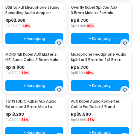
USB to XLR Microphone Studio
Overfly Kabel Splitter AUX
Recording Audio Adaptor
3.5mm Male ke Female
Connector 2.8M - AY12
Headphone Mic 37cm - AV114
Rp
63.600
Rp
9.700
Rp
105.900
40%
Rp
23.900
60%
+ Keranjang
+ Keranjang
MONSTER Kabel AUX Ekstensi
Microphone Headphone Audio
HiFi Audio Cable 3.5mm Male
Splitter 3.5mm ke 2x3.5mm
to Female 1.2M - AV118
16cm - FA297
Rp
10.800
Rp
5.700
Rp
25.900
59%
Rp
15.900
65%
+ Keranjang
+ Keranjang
TaffSTUDIO Kabel Aux Audio
AUX Kabel Audio Konverter
Extension 3.5mm Male to
Cable Pro Detox 3.5 and
Female TRRS 2M - AV121
6.5mm Male to Male - AV141
Rp
13.200
Rp
35.500
Rp
29.900
56%
Rp
63.900
45%
+ Keranjang
+ Keranjang