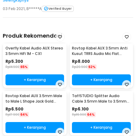
Selengkapnya
meng give awaykan yang saya punya ini. terima kasih
03 Feb 2021
,
B*****A
Verified Buyer
Produk Rekomendasi
Overfly Kabel Audio AUX Stereo
Rovtop Kabel AUX 3.5mm Anti
3.5mm HiFi 1M - CX1
Kusut TRRS Audio Mic Flat
Design HiFi 1M - R10
Rp
5.300
Rp
8.000
Rp
14.900
65%
Rp
20.900
62%
+ Keranjang
+ Keranjang
Rovtop Kabel AUX 3.5mm Male
TaffSTUDIO Splitter Audio
to Male L Shape Jack Gold
Cable 3.5mm Male to 3.5mm
Plated 1.2M - S-IP4G
HiFi Mic Headphone - AV123
Rp
6.500
Rp
6.100
Rp
17.900
64%
Rp
16.900
64%
+ Keranjang
+ Keranjang