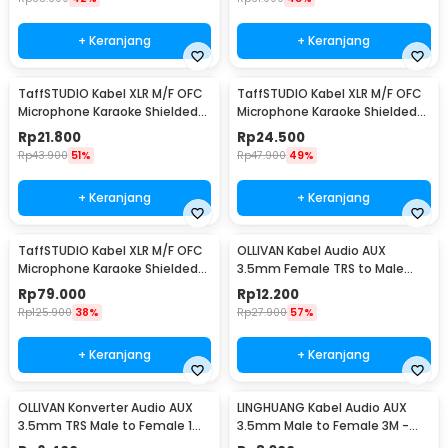
+ Keranjang
+ Keranjang
TaffSTUDIO Kabel XLR M/F OFC
TaffSTUDIO Kabel XLR M/F OFC
Microphone Karaoke Shielded
Microphone Karaoke Shielded
1M - BOF30
1.8M - BOF30
Rp
21.800
Rp
24.500
Rp
43.900
51%
Rp
47.900
49%
+ Keranjang
+ Keranjang
TaffSTUDIO Kabel XLR M/F OFC
OLLIVAN Kabel Audio AUX
Microphone Karaoke Shielded
3.5mm Female TRS to Male
20M - BOF30
TRRS 20cm - AV119
Rp
79.000
Rp
12.200
Rp
125.900
38%
Rp
27.900
57%
+ Keranjang
+ Keranjang
OLLIVAN Konverter Audio AUX
LINGHUANG Kabel Audio AUX
3.5mm TRS Male to Female 1
3.5mm Male to Female 3M -
PCS - AV119
AV124