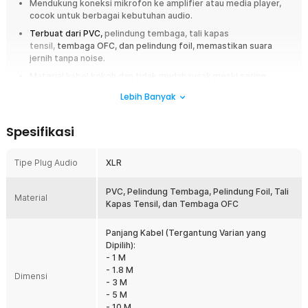
Mendukung koneksi mikrofon ke amplifier atau media player,
cocok untuk berbagai kebutuhan audio.
Terbuat dari PVC,
pelindung tembaga, tali kapas
tensil,
tembaga OFC, dan pelindung foil, memastikan suara
jernih tanpa noise.
Material kabel kokoh dan tidak mudah rusak meski sering
digunakan.
Lebih Banyak
Bisa digunakan untuk hampir semua mikrofon dan perangkat
audio dengan port XLR.
Spesifikasi
Overview
Tipe Plug Audio
XLR
Kabel XLR TaffSTUDIO hadir dengan material premium dan kompatibilitas
luas, menghasilkan suara jernih bebas gangguan. Tangguh untuk
pemakaian intensif, tersedia dalam berbagai panjang sesuai kebutuhan
PVC, Pelindung Tembaga, Pelindung Foil, Tali
Material
Anda.
Kapas Tensil, dan Tembaga OFC
Fitur
Panjang Kabel (Tergantung Varian yang
Dipilih):
Kabel XLR ke XLR Berkualitas Tinggi
- 1 M
Dirancang untuk menghubungkan mikrofon ke amplifier, mixer, atau
- 1.8 M
Dimensi
perangkat audio lainnya, kabel ini memastikan aliran suara tetap
- 3 M
stabil tanpa gangguan. Dengan kabel ini, Anda bisa lebih leluasa
- 5 M
menggunakan mikrofon sesuai jarak kebutuhan tanpa kehilangan
- 10 M