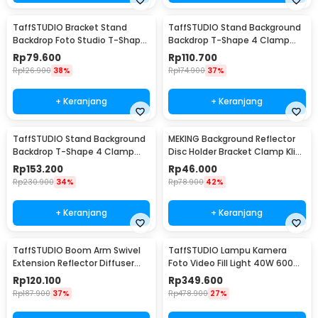
TaffSTUDIO Bracket Stand
TaffSTUDIO Stand Background
Backdrop Foto Studio T-Shape
Backdrop T-Shape 4 Clamp
with 2 Clip 70x200cm - M138
200x190cm - M139
Rp
79.600
Rp
110.700
Rp
126.900
38%
Rp
174.900
37%
+ Keranjang
+ Keranjang
TaffSTUDIO Stand Background
MEKING Background Reflector
Backdrop T-Shape 4 Clamp
Disc Holder Bracket Clamp Klip
200x260cm - M139
Backdrop - QM3400
Rp
153.200
Rp
46.000
Rp
230.900
34%
Rp
78.900
42%
+ Keranjang
+ Keranjang
TaffSTUDIO Boom Arm Swivel
TaffSTUDIO Lampu Kamera
Extension Reflector Diffuser
Foto Video Fill Light 40W 600
Clamp - CD-60
LED - U600+
Rp
120.100
Rp
349.600
Rp
187.900
37%
Rp
478.900
27%