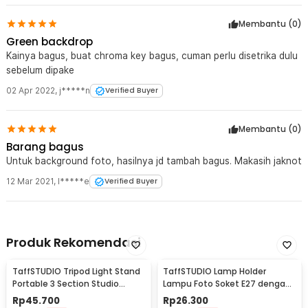
Membantu (
0
)
Green backdrop
Kainya bagus, buat chroma key bagus, cuman perlu disetrika dulu
sebelum dipake
02 Apr 2022
,
j*****n
Verified Buyer
Membantu (
0
)
Barang bagus
Untuk background foto, hasilnya jd tambah bagus. Makasih jaknot
12 Mar 2021
,
I*****e
Verified Buyer
Produk Rekomendasi
TaffSTUDIO Tripod Light Stand
TaffSTUDIO Lamp Holder
Portable 3 Section Studio
Lampu Foto Soket E27 dengan
Lighting 2M - SN303
Dudukan Payung Kabel 1.6M -
Rp
45.700
Rp
26.300