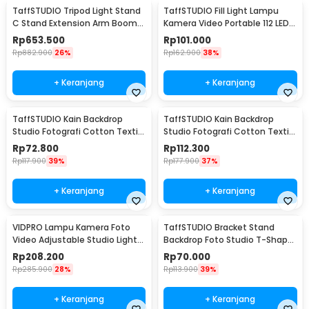
TaffSTUDIO Tripod Light Stand
TaffSTUDIO Fill Light Lampu
C Stand Extension Arm Boom
Kamera Video Portable 112 LED -
Arm 130cm - 330F
FT-112
Rp
653.500
Rp
101.000
Rp
882.900
26%
Rp
162.900
38%
+ Keranjang
+ Keranjang
TaffSTUDIO Kain Backdrop
TaffSTUDIO Kain Backdrop
Studio Fotografi Cotton Textile
Studio Fotografi Cotton Textile
Muslin Cloth 190x280cm - B29
Muslin Cloth 300x300cm - B29
Rp
72.800
Rp
112.300
Rp
117.900
39%
Rp
177.900
37%
+ Keranjang
+ Keranjang
VIDPRO Lampu Kamera Foto
TaffSTUDIO Bracket Stand
Video Adjustable Studio Light
Backdrop Foto Studio T-Shape
Kit 416 LED 30W - LED-416
with 2 Clip 60x70cm - M138
Rp
208.200
Rp
70.000
Rp
285.900
28%
Rp
113.900
39%
+ Keranjang
+ Keranjang