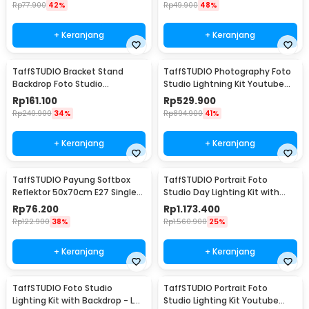
HQ-DZ001
Rp
77.900
42%
Rp
49.900
48%
+ Keranjang
+ Keranjang
TaffSTUDIO Bracket Stand
TaffSTUDIO Photography Foto
Backdrop Foto Studio
Studio Lightning Kit Youtube
190x300cm - BS-300
Vlog - D-HZ7
Rp
161.100
Rp
529.900
Rp
240.900
34%
Rp
894.900
41%
+ Keranjang
+ Keranjang
TaffSTUDIO Payung Softbox
TaffSTUDIO Portrait Foto
Reflektor 50x70cm E27 Single
Studio Day Lighting Kit with
Socket - CL-RT50
Backdrop - LD-TZ25
Rp
76.200
Rp
1.173.400
Rp
122.900
38%
Rp
1.560.900
25%
+ Keranjang
+ Keranjang
TaffSTUDIO Foto Studio
TaffSTUDIO Portrait Foto
Lighting Kit with Backdrop - LD-
Studio Lighting Kit Youtube