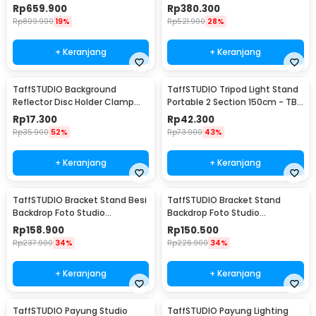
TZ11A
Vlog - LD-TZ07A
Rp
659.900
Rp
380.300
Rp
809.900
19%
Rp
521.900
28%
+ Keranjang
+ Keranjang
TaffSTUDIO Background
TaffSTUDIO Tripod Light Stand
Reflector Disc Holder Clamp
Portable 2 Section 150cm - TB-
Klip Reflektor - QM3622
037
Rp
17.300
Rp
42.300
Rp
35.900
52%
Rp
73.900
43%
+ Keranjang
+ Keranjang
TaffSTUDIO Bracket Stand Besi
TaffSTUDIO Bracket Stand
Backdrop Foto Studio
Backdrop Foto Studio
200x200cm - DD-110
200x160cm - DD-110
Rp
158.900
Rp
150.500
Rp
237.900
34%
Rp
226.900
34%
+ Keranjang
+ Keranjang
TaffSTUDIO Payung Studio
TaffSTUDIO Payung Lighting