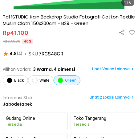
1 / 6
TaffSTUDIO Kain Backdrop Studio Fotografi Cotton Textile
Muslin Cloth 150x200cm - B29
-
Green
Rp
41.100
Rp
67.900
40
%
•
SKU
7RCS48GR
4.8
(
4
)
Lihat Varian Lainnya
Pilihan Varian:
3
Warna,
4 Dimensi
Black
White
Green
Lihat
2
Lokasi Lainnya
Informasi Stok:
Jabodetabek
Gudang Online
Toko Tangerang
Tersedia
Tersedia