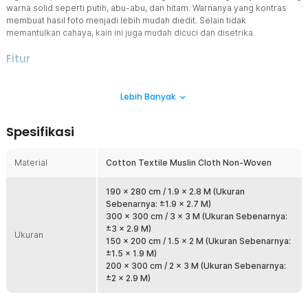
warna solid seperti putih, abu-abu, dan hitam. Warnanya yang kontras
membuat hasil foto menjadi lebih mudah diedit. Selain tidak
memantulkan cahaya, kain ini juga mudah dicuci dan disetrika.
Fitur
Latar Fotografi dan Videografi
Lebih Banyak
Seorang fotografer atau pembuat film pasti mengerti mengenai
fungsi backdrop untuk pengambilan gambar. Kain backdrop akan
mempermudah proses editing, seperti mengganti latar belakang
Spesifikasi
atau menambahkan efek visual.
Mudah Dikreasikan
Material
Cotton Textile Muslin Cloth Non-Woven
Terbuat dari cotton textile muslin cloth non-woven yang halus,
lemas, dan ringan, membuat kain backdrop studio ini mudah diatur.
Anda bisa mengaturnya agar lurus dan rapi atau menciptakan efek
190 x 280 cm / 1.9 x 2.8 M (Ukuran
yang kreatif seperti bergelombang.
Sebenarnya: ±1.9 x 2.7 M)
300 x 300 cm / 3 x 3 M (Ukuran Sebenarnya:
Perawatan yang Mudah
±3 x 2.9 M)
Ukuran
Selain memudahkan pengaturan berbagai skenario fotografi, kain
150 x 200 cm / 1.5 x 2 M (Ukuran Sebenarnya:
backdrop ini juga mudah dirawat dan disimpan. Kain dapat dilipat
±1.5 x 1.9 M)
agar tidak menghabiskan ruang. Kain juga bisa disetrika dan awet
200 x 300 cm / 2 x 3 M (Ukuran Sebenarnya:
untuk penggunaan jangka panjang.
±2 x 2.9 M)
Gunakan dengan Mudah
Anda hanya perlu memasang kain backdrop studio pada dua tiang