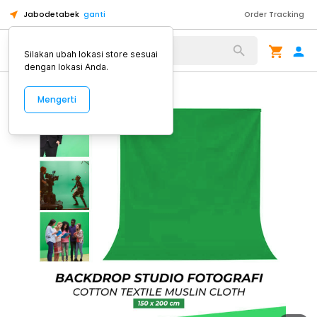
Jabodetabek
ganti
Order Tracking
Alat Kopi
Silakan ubah lokasi store sesuai
dengan lokasi Anda.
Mengerti