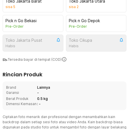
Toko Jakarta Barat
Toko Jakarta Utara
sisa
5
sisa
2
Pick n Go Bekasi
Pick n Go Depok
Pre-Order
Pre-Order
Toko Jakarta Pusat
Toko Cikupa
Habis
Habis
Tersedia bayar di tempat (COD)
Rincian Produk
Brand
Lainnya
Garansi
-
Berat Produk
0.5 kg
Dimensi Kemasan
: -
Ciptakan foto menarik dan profesional dengan menambahkan kain
backdrop dalam setiap sesi foto atau video Anda. Kain backdrop biasa
digunakan pada studio foto untuk mengambil foto dengan layar belakang