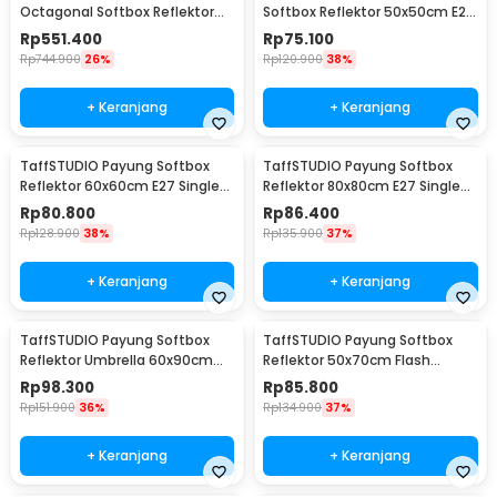
Octagonal Softbox Reflektor
Softbox Reflektor 50x50cm E27
Flash 90cm - KS90
Single Socket - LD-TZ206
Rp
551.400
Rp
75.100
Rp
744.900
26%
Rp
120.900
38%
+ Keranjang
+ Keranjang
TaffSTUDIO Payung Softbox
TaffSTUDIO Payung Softbox
Reflektor 60x60cm E27 Single
Reflektor 80x80cm E27 Single
Socket - LD-TZ206
Socket - LD-TZ206
Rp
80.800
Rp
86.400
Rp
128.900
38%
Rp
135.900
37%
+ Keranjang
+ Keranjang
TaffSTUDIO Payung Softbox
TaffSTUDIO Payung Softbox
Reflektor Umbrella 60x90cm
Reflektor 50x70cm Flash
E27 Single Socket - LD-TZ206
Mount - CY50
Rp
98.300
Rp
85.800
Rp
151.900
36%
Rp
134.900
37%
+ Keranjang
+ Keranjang