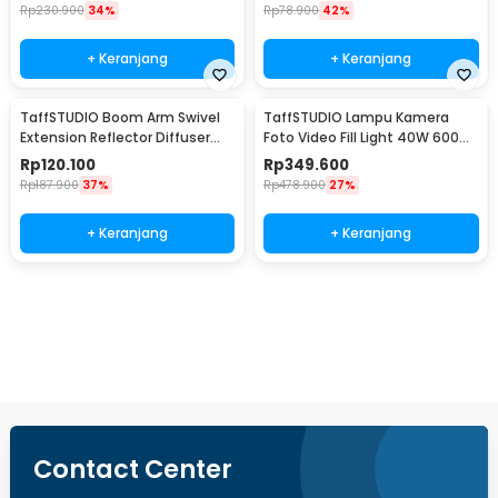
Rp
230.900
34%
Rp
78.900
42%
+ Keranjang
+ Keranjang
TaffSTUDIO Boom Arm Swivel
TaffSTUDIO Lampu Kamera
Extension Reflector Diffuser
Foto Video Fill Light 40W 600
Clamp - CD-60
LED - U600+
Rp
120.100
Rp
349.600
Rp
187.900
37%
Rp
478.900
27%
+ Keranjang
+ Keranjang
Beli Sekarang
Contact Center