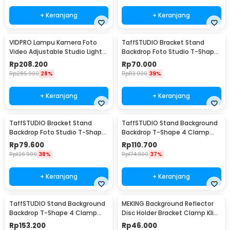
+ Keranjang
+ Keranjang
VIDPRO Lampu Kamera Foto
TaffSTUDIO Bracket Stand
Video Adjustable Studio Light
Backdrop Foto Studio T-Shape
Kit 416 LED 30W - LED-416
with 2 Clip 60x70cm - M138
Rp
208.200
Rp
70.000
Rp
285.900
28%
Rp
113.900
39%
+ Keranjang
+ Keranjang
TaffSTUDIO Bracket Stand
TaffSTUDIO Stand Background
Backdrop Foto Studio T-Shape
Backdrop T-Shape 4 Clamp
with 2 Clip 70x200cm - M138
200x190cm - M139
Rp
79.600
Rp
110.700
Rp
126.900
38%
Rp
174.900
37%
+ Keranjang
+ Keranjang
TaffSTUDIO Stand Background
MEKING Background Reflector
Backdrop T-Shape 4 Clamp
Disc Holder Bracket Clamp Klip
200x260cm - M139
Backdrop - QM3400
Rp
153.200
Rp
46.000