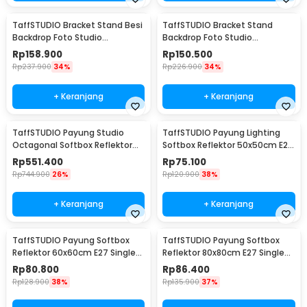
TaffSTUDIO Bracket Stand Besi
TaffSTUDIO Bracket Stand
Backdrop Foto Studio
Backdrop Foto Studio
200x200cm - DD-110
200x160cm - DD-110
Rp
158.900
Rp
150.500
Rp
237.900
34%
Rp
226.900
34%
+ Keranjang
+ Keranjang
TaffSTUDIO Payung Studio
TaffSTUDIO Payung Lighting
Octagonal Softbox Reflektor
Softbox Reflektor 50x50cm E27
Flash 90cm - KS90
Single Socket - LD-TZ206
Rp
551.400
Rp
75.100
Rp
744.900
26%
Rp
120.900
38%
+ Keranjang
+ Keranjang
TaffSTUDIO Payung Softbox
TaffSTUDIO Payung Softbox
Reflektor 60x60cm E27 Single
Reflektor 80x80cm E27 Single
Socket - LD-TZ206
Socket - LD-TZ206
Rp
80.800
Rp
86.400
Rp
128.900
38%
Rp
135.900
37%