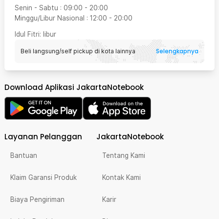
Senin - Sabtu
:
09:00
-
20:00
Minggu/Libur Nasional
:
12:00
-
20:00
Idul Fitri
: libur
Selengkapnya
Beli langsung/self pickup di kota lainnya
Download Aplikasi JakartaNotebook
Layanan Pelanggan
JakartaNotebook
Bantuan
Tentang Kami
Klaim Garansi Produk
Kontak Kami
Biaya Pengiriman
Karir