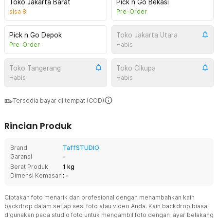
Toko Jakarta Barat
Pick n Go Bekasi
sisa
8
Pre-Order
Pick n Go Depok
Toko Jakarta Utara
Pre-Order
Habis
Toko Tangerang
Toko Cikupa
Habis
Habis
Tersedia bayar di tempat (COD)
Rincian Produk
Brand
TaffSTUDIO
Garansi
-
Berat Produk
1 kg
Dimensi Kemasan
: -
Ciptakan foto menarik dan profesional dengan menambahkan kain
backdrop dalam setiap sesi foto atau video Anda. Kain backdrop biasa
digunakan pada studio foto untuk mengambil foto dengan layar belakang