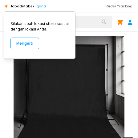
Jabodetabek
ganti
Order Tracking
Alat Kopi
Silakan ubah lokasi store sesuai
dengan lokasi Anda.
Mengerti