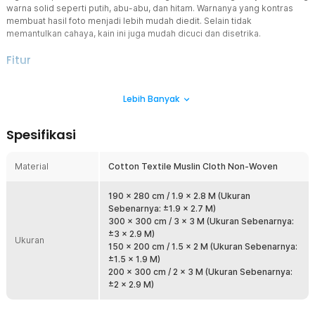
warna solid seperti putih, abu-abu, dan hitam. Warnanya yang kontras
membuat hasil foto menjadi lebih mudah diedit. Selain tidak
memantulkan cahaya, kain ini juga mudah dicuci dan disetrika.
Fitur
Latar Fotografi dan Videografi
Lebih Banyak
Seorang fotografer atau pembuat film pasti mengerti mengenai
fungsi backdrop untuk pengambilan gambar. Kain backdrop akan
mempermudah proses editing, seperti mengganti latar belakang
Spesifikasi
atau menambahkan efek visual.
Mudah Dikreasikan
Material
Cotton Textile Muslin Cloth Non-Woven
Terbuat dari cotton textile muslin cloth non-woven yang halus,
lemas, dan ringan, membuat kain backdrop studio ini mudah diatur.
Anda bisa mengaturnya agar lurus dan rapi atau menciptakan efek
190 x 280 cm / 1.9 x 2.8 M (Ukuran
yang kreatif seperti bergelombang.
Sebenarnya: ±1.9 x 2.7 M)
300 x 300 cm / 3 x 3 M (Ukuran Sebenarnya:
Perawatan yang Mudah
±3 x 2.9 M)
Ukuran
Selain memudahkan pengaturan berbagai skenario fotografi, kain
150 x 200 cm / 1.5 x 2 M (Ukuran Sebenarnya:
backdrop ini juga mudah dirawat dan disimpan. Kain dapat dilipat
±1.5 x 1.9 M)
agar tidak menghabiskan ruang. Kain juga bisa disetrika dan awet
200 x 300 cm / 2 x 3 M (Ukuran Sebenarnya:
untuk penggunaan jangka panjang.
±2 x 2.9 M)
Gunakan dengan Mudah
Anda hanya perlu memasang kain backdrop studio pada dua tiang