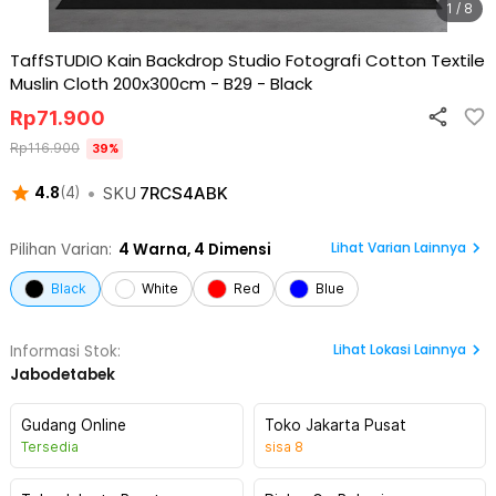
1 / 8
TaffSTUDIO Kain Backdrop Studio Fotografi Cotton Textile
Muslin Cloth 200x300cm - B29
-
Black
Rp
71.900
Rp
116.900
39
%
•
SKU
7RCS4ABK
4.8
(
4
)
Lihat Varian Lainnya
Pilihan Varian:
4
Warna,
4 Dimensi
Black
White
Red
Blue
Lihat
Lokasi Lainnya
Informasi Stok:
Jabodetabek
Gudang Online
Toko Jakarta Pusat
Tersedia
sisa
8