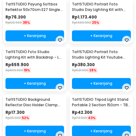
TaffSTUDIO Payung Softbox
TaffSTUDIO Portrait Foto
Reflektor 50x70cm E27 Single
Studio Day Lighting Kit with
Socket - CL-RT50
Backdrop - LD-TZ25
Rp
76.200
Rp
1.173.400
Rp
122.900
38%
Rp
1.560.900
25%
+ Keranjang
+ Keranjang
TaffSTUDIO Foto Studio
TaffSTUDIO Portrait Foto
Lighting Kit with Backdrop - LD-
Studio Lighting Kit Youtube
TZ11A
Vlog - LD-TZ07A
Rp
659.900
Rp
380.300
Rp
809.900
19%
Rp
521.900
28%
+ Keranjang
+ Keranjang
TaffSTUDIO Background
TaffSTUDIO Tripod Light Stand
Reflector Disc Holder Clamp
Portable 2 Section 150cm - TB-
Klip Reflektor - QM3622
037
Rp
17.300
Rp
42.300
Rp
35.900
52%
Rp
73.900
43%
+ Keranjang
+ Keranjang