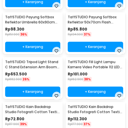
+ Keranjang
+ Keranjang
TaffSTUDIO Payung Softbox
TaffSTUDIO Payung Softbox
Reflektor Umbrella 60x90cm
Reflektor 50x70cm Flash
E27 Single Socket - LD-TZ206
Mount - CY50
Rp
98.300
Rp
85.800
Rp
151.900
36%
Rp
134.900
37%
+ Keranjang
+ Keranjang
TaffSTUDIO Tripod Light Stand
TaffSTUDIO Fill Light Lampu
C Stand Extension Arm Boom
Kamera Video Portable 112 LED -
Arm 130cm - 330F
FT-112
Rp
653.500
Rp
101.000
Rp
882.900
26%
Rp
162.900
38%
+ Keranjang
+ Keranjang
TaffSTUDIO Kain Backdrop
TaffSTUDIO Kain Backdrop
Studio Fotografi Cotton Textile
Studio Fotografi Cotton Textile
Muslin Cloth 190x280cm - B29
Muslin Cloth 300x300cm - B29
Rp
72.800
Rp
112.300
Rp
117.900
39%
Rp
177.900
37%