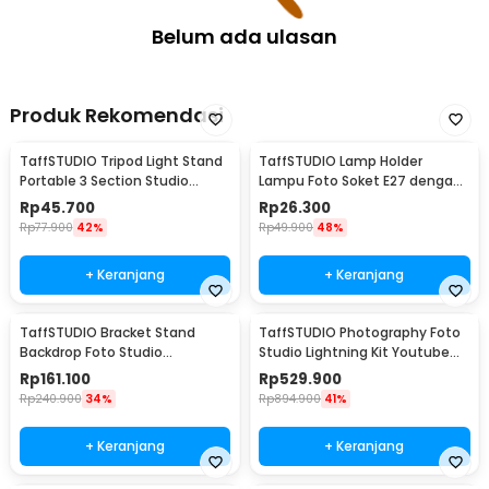
Belum ada ulasan
Produk Rekomendasi
TaffSTUDIO Tripod Light Stand
TaffSTUDIO Lamp Holder
Portable 3 Section Studio
Lampu Foto Soket E27 dengan
Lighting 2M - SN303
Dudukan Payung Kabel 1.6M -
Rp
45.700
Rp
26.300
HQ-DZ001
Rp
77.900
42%
Rp
49.900
48%
+ Keranjang
+ Keranjang
TaffSTUDIO Bracket Stand
TaffSTUDIO Photography Foto
Backdrop Foto Studio
Studio Lightning Kit Youtube
190x300cm - BS-300
Vlog - D-HZ7
Rp
161.100
Rp
529.900
Rp
240.900
34%
Rp
894.900
41%
+ Keranjang
+ Keranjang