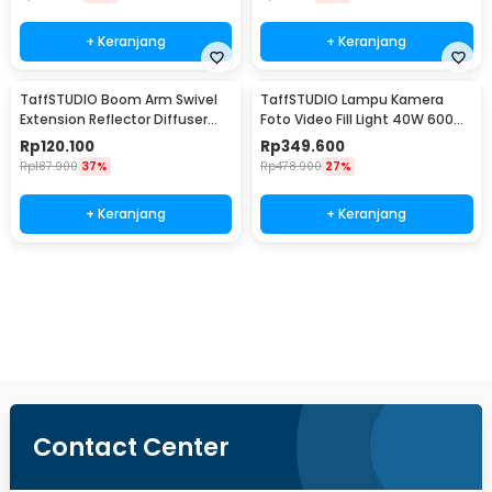
+ Keranjang
+ Keranjang
TaffSTUDIO Boom Arm Swivel
TaffSTUDIO Lampu Kamera
Extension Reflector Diffuser
Foto Video Fill Light 40W 600
Clamp - CD-60
LED - U600+
Rp
120.100
Rp
349.600
Rp
187.900
37%
Rp
478.900
27%
+ Keranjang
+ Keranjang
Beli Sekarang
Contact Center