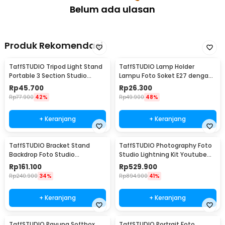
Belum ada ulasan
Produk Rekomendasi
TaffSTUDIO Tripod Light Stand
TaffSTUDIO Lamp Holder
Portable 3 Section Studio
Lampu Foto Soket E27 dengan
Lighting 2M - SN303
Dudukan Payung Kabel 1.6M -
Rp
45.700
Rp
26.300
HQ-DZ001
Rp
77.900
42%
Rp
49.900
48%
+ Keranjang
+ Keranjang
TaffSTUDIO Bracket Stand
TaffSTUDIO Photography Foto
Backdrop Foto Studio
Studio Lightning Kit Youtube
190x300cm - BS-300
Vlog - D-HZ7
Rp
161.100
Rp
529.900
Rp
240.900
34%
Rp
894.900
41%
+ Keranjang
+ Keranjang
TaffSTUDIO Payung Softbox
TaffSTUDIO Portrait Foto