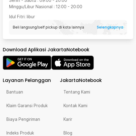
Senin - Sabtu
:
09:00
-
20:00
Minggu/Libur Nasional
:
12:00
-
20:00
Idul Fitri
: libur
Selengkapnya
Beli langsung/self pickup di kota lainnya
Download Aplikasi JakartaNotebook
Layanan Pelanggan
JakartaNotebook
Bantuan
Tentang Kami
Klaim Garansi Produk
Kontak Kami
Biaya Pengiriman
Karir
Indeks Produk
Blog