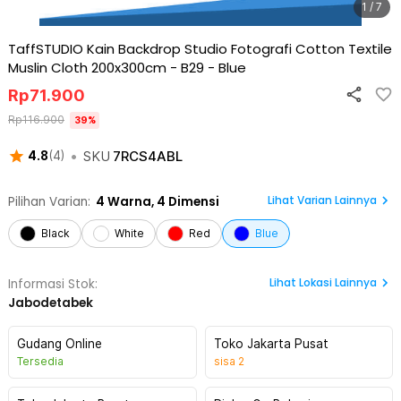
1 / 7
TaffSTUDIO Kain Backdrop Studio Fotografi Cotton Textile
Muslin Cloth 200x300cm - B29
-
Blue
Rp
71.900
Rp
116.900
39
%
•
SKU
7RCS4ABL
4.8
(
4
)
Lihat Varian Lainnya
Pilihan Varian:
4
Warna,
4 Dimensi
Black
White
Red
Blue
Lihat
Lokasi Lainnya
Informasi Stok:
Jabodetabek
Gudang Online
Toko Jakarta Pusat
Tersedia
sisa
2