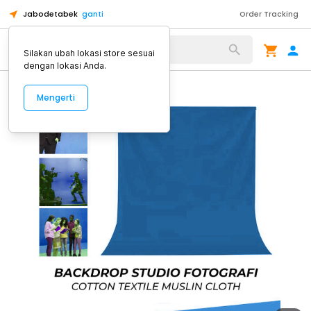
Jabodetabek
ganti
Order Tracking
Alat Kopi
Silakan ubah lokasi store sesuai
dengan lokasi Anda.
Mengerti