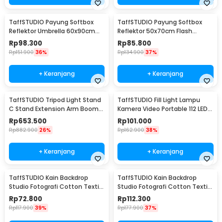
TaffSTUDIO Payung Softbox
TaffSTUDIO Payung Softbox
Reflektor Umbrella 60x90cm
Reflektor 50x70cm Flash
E27 Single Socket - LD-TZ206
Mount - CY50
Rp
98.300
Rp
85.800
Rp
151.900
36%
Rp
134.900
37%
+ Keranjang
+ Keranjang
TaffSTUDIO Tripod Light Stand
TaffSTUDIO Fill Light Lampu
C Stand Extension Arm Boom
Kamera Video Portable 112 LED -
Arm 130cm - 330F
FT-112
Rp
653.500
Rp
101.000
Rp
882.900
26%
Rp
162.900
38%
+ Keranjang
+ Keranjang
TaffSTUDIO Kain Backdrop
TaffSTUDIO Kain Backdrop
Studio Fotografi Cotton Textile
Studio Fotografi Cotton Textile
Muslin Cloth 190x280cm - B29
Muslin Cloth 300x300cm - B29
Rp
72.800
Rp
112.300
Rp
117.900
39%
Rp
177.900
37%