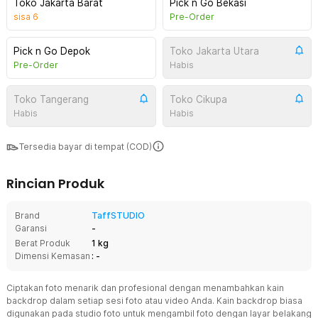
Toko Jakarta Barat
Pick n Go Bekasi
sisa
6
Pre-Order
Pick n Go Depok
Toko Jakarta Utara
Pre-Order
Habis
Toko Tangerang
Toko Cikupa
Habis
Habis
Tersedia bayar di tempat (COD)
Rincian Produk
Brand
TaffSTUDIO
Garansi
-
Berat Produk
1 kg
Dimensi Kemasan
: -
Ciptakan foto menarik dan profesional dengan menambahkan kain
backdrop dalam setiap sesi foto atau video Anda. Kain backdrop biasa
digunakan pada studio foto untuk mengambil foto dengan layar belakang