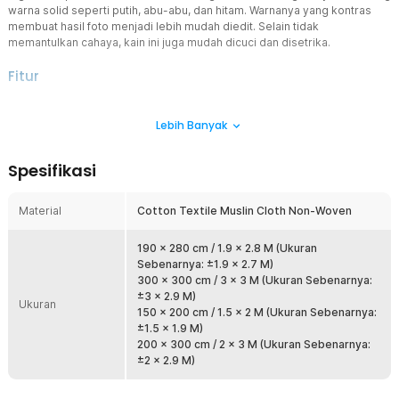
warna solid seperti putih, abu-abu, dan hitam. Warnanya yang kontras
membuat hasil foto menjadi lebih mudah diedit. Selain tidak
memantulkan cahaya, kain ini juga mudah dicuci dan disetrika.
Fitur
Latar Fotografi dan Videografi
Lebih Banyak
Seorang fotografer atau pembuat film pasti mengerti mengenai
fungsi backdrop untuk pengambilan gambar. Kain backdrop akan
mempermudah proses editing, seperti mengganti latar belakang
Spesifikasi
atau menambahkan efek visual.
Mudah Dikreasikan
Material
Cotton Textile Muslin Cloth Non-Woven
Terbuat dari cotton textile muslin cloth non-woven yang halus,
lemas, dan ringan, membuat kain backdrop studio ini mudah diatur.
Anda bisa mengaturnya agar lurus dan rapi atau menciptakan efek
190 x 280 cm / 1.9 x 2.8 M (Ukuran
yang kreatif seperti bergelombang.
Sebenarnya: ±1.9 x 2.7 M)
300 x 300 cm / 3 x 3 M (Ukuran Sebenarnya:
Perawatan yang Mudah
±3 x 2.9 M)
Ukuran
Selain memudahkan pengaturan berbagai skenario fotografi, kain
150 x 200 cm / 1.5 x 2 M (Ukuran Sebenarnya:
backdrop ini juga mudah dirawat dan disimpan. Kain dapat dilipat
±1.5 x 1.9 M)
agar tidak menghabiskan ruang. Kain juga bisa disetrika dan awet
200 x 300 cm / 2 x 3 M (Ukuran Sebenarnya:
untuk penggunaan jangka panjang.
±2 x 2.9 M)
Gunakan dengan Mudah
Anda hanya perlu memasang kain backdrop studio pada dua tiang