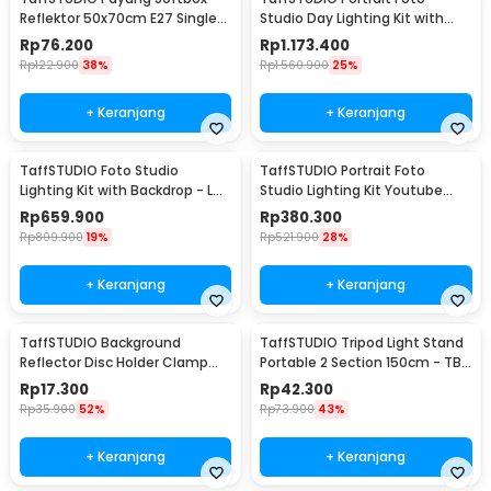
Reflektor 50x70cm E27 Single
Studio Day Lighting Kit with
Socket - CL-RT50
Backdrop - LD-TZ25
Rp
76.200
Rp
1.173.400
Rp
122.900
38%
Rp
1.560.900
25%
+ Keranjang
+ Keranjang
TaffSTUDIO Foto Studio
TaffSTUDIO Portrait Foto
Lighting Kit with Backdrop - LD-
Studio Lighting Kit Youtube
TZ11A
Vlog - LD-TZ07A
Rp
659.900
Rp
380.300
Rp
809.900
19%
Rp
521.900
28%
+ Keranjang
+ Keranjang
TaffSTUDIO Background
TaffSTUDIO Tripod Light Stand
Reflector Disc Holder Clamp
Portable 2 Section 150cm - TB-
Klip Reflektor - QM3622
037
Rp
17.300
Rp
42.300
Rp
35.900
52%
Rp
73.900
43%
+ Keranjang
+ Keranjang