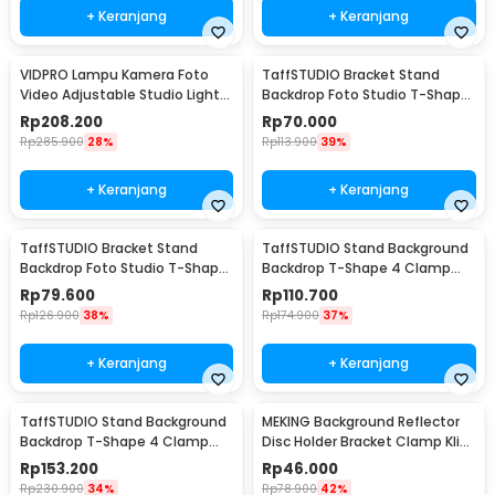
+ Keranjang
+ Keranjang
VIDPRO Lampu Kamera Foto
TaffSTUDIO Bracket Stand
Video Adjustable Studio Light
Backdrop Foto Studio T-Shape
Kit 416 LED 30W - LED-416
with 2 Clip 60x70cm - M138
Rp
208.200
Rp
70.000
Rp
285.900
28%
Rp
113.900
39%
+ Keranjang
+ Keranjang
TaffSTUDIO Bracket Stand
TaffSTUDIO Stand Background
Backdrop Foto Studio T-Shape
Backdrop T-Shape 4 Clamp
with 2 Clip 70x200cm - M138
200x190cm - M139
Rp
79.600
Rp
110.700
Rp
126.900
38%
Rp
174.900
37%
+ Keranjang
+ Keranjang
TaffSTUDIO Stand Background
MEKING Background Reflector
Backdrop T-Shape 4 Clamp
Disc Holder Bracket Clamp Klip
200x260cm - M139
Backdrop - QM3400
Rp
153.200
Rp
46.000
Rp
230.900
34%
Rp
78.900
42%