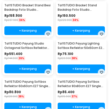
TaffSTUDIO Bracket Stand Besi
TaffSTUDIO Bracket Stand
Backdrop Foto Studio
Backdrop Foto Studio
200x200cm - DD-110
200x160cm - DD-110
Rp
158.900
Rp
150.500
Rp
237.900
34%
Rp
226.900
34%
+ Keranjang
+ Keranjang
TaffSTUDIO Payung Studio
TaffSTUDIO Payung Lighting
Octagonal Softbox Reflektor
Softbox Reflektor 50x50cm E27
Flash 90cm - KS90
Single Socket - LD-TZ206
Rp
551.400
Rp
75.100
Rp
744.900
26%
Rp
120.900
38%
+ Keranjang
+ Keranjang
TaffSTUDIO Payung Softbox
TaffSTUDIO Payung Softbox
Reflektor 60x60cm E27 Single
Reflektor 80x80cm E27 Single
Socket - LD-TZ206
Socket - LD-TZ206
Rp
80.800
Rp
86.400
Rp
128.900
38%
Rp
135.900
37%
+ Keranjang
+ Keranjang