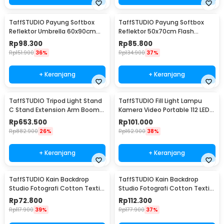
TaffSTUDIO Payung Softbox
TaffSTUDIO Payung Softbox
Reflektor Umbrella 60x90cm
Reflektor 50x70cm Flash
E27 Single Socket - LD-TZ206
Mount - CY50
Rp
98.300
Rp
85.800
Rp
151.900
36%
Rp
134.900
37%
+ Keranjang
+ Keranjang
TaffSTUDIO Tripod Light Stand
TaffSTUDIO Fill Light Lampu
C Stand Extension Arm Boom
Kamera Video Portable 112 LED -
Arm 130cm - 330F
FT-112
Rp
653.500
Rp
101.000
Rp
882.900
26%
Rp
162.900
38%
+ Keranjang
+ Keranjang
TaffSTUDIO Kain Backdrop
TaffSTUDIO Kain Backdrop
Studio Fotografi Cotton Textile
Studio Fotografi Cotton Textile
Muslin Cloth 190x280cm - B29
Muslin Cloth 300x300cm - B29
Rp
72.800
Rp
112.300
Rp
117.900
39%
Rp
177.900
37%