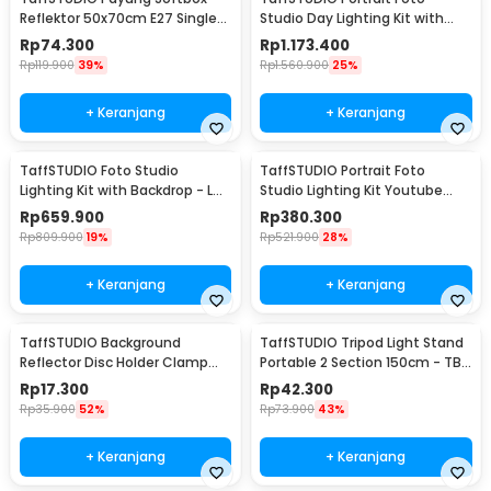
Reflektor 50x70cm E27 Single
Studio Day Lighting Kit with
Socket - CL-RT50
Backdrop - LD-TZ25
Rp
74.300
Rp
1.173.400
Rp
119.900
39%
Rp
1.560.900
25%
+ Keranjang
+ Keranjang
TaffSTUDIO Foto Studio
TaffSTUDIO Portrait Foto
Lighting Kit with Backdrop - LD-
Studio Lighting Kit Youtube
TZ11A
Vlog - LD-TZ07A
Rp
659.900
Rp
380.300
Rp
809.900
19%
Rp
521.900
28%
+ Keranjang
+ Keranjang
TaffSTUDIO Background
TaffSTUDIO Tripod Light Stand
Reflector Disc Holder Clamp
Portable 2 Section 150cm - TB-
Klip Reflektor - QM3622
037
Rp
17.300
Rp
42.300
Rp
35.900
52%
Rp
73.900
43%
+ Keranjang
+ Keranjang