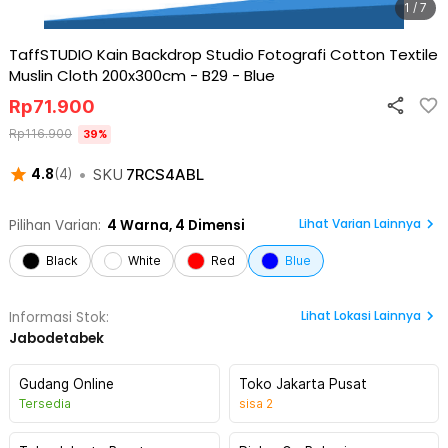
1 / 7
TaffSTUDIO Kain Backdrop Studio Fotografi Cotton Textile
Muslin Cloth 200x300cm - B29
-
Blue
Rp
71.900
Rp
116.900
39
%
•
SKU
7RCS4ABL
4.8
(
4
)
Lihat Varian Lainnya
Pilihan Varian:
4
Warna,
4 Dimensi
Black
White
Red
Blue
Lihat
Lokasi Lainnya
Informasi Stok:
Jabodetabek
Gudang Online
Toko Jakarta Pusat
Tersedia
sisa
2