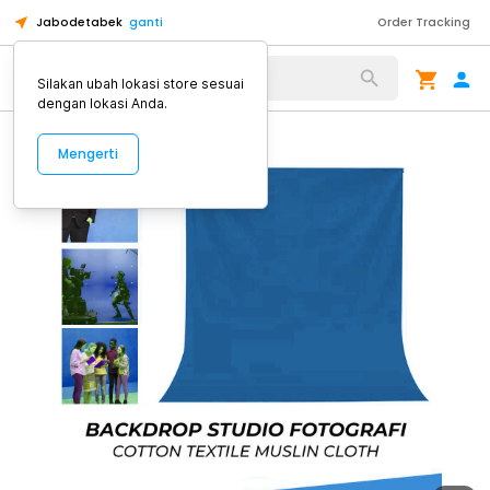
Jabodetabek
ganti
Order Tracking
Alat Kopi
Silakan ubah lokasi store sesuai
dengan lokasi Anda.
Mengerti