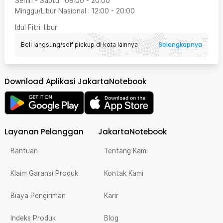
Senin - Sabtu
:
09:00
-
20:00
Minggu/Libur Nasional
:
12:00
-
20:00
Idul Fitri
: libur
Selengkapnya
Beli langsung/self pickup di kota lainnya
Download Aplikasi JakartaNotebook
Layanan Pelanggan
JakartaNotebook
Bantuan
Tentang Kami
Klaim Garansi Produk
Kontak Kami
Biaya Pengiriman
Karir
Indeks Produk
Blog