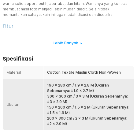
warna solid seperti putih, abu-abu, dan hitam. Warnanya yang kontras
membuat hasil foto menjadi lebih mudah diedit. Selain tidak
memantulkan cahaya, kain ini juga mudah dicuci dan disetrika.
Fitur
Latar Fotografi dan Videografi
Lebih Banyak
Seorang fotografer atau pembuat film pasti mengerti mengenai
fungsi backdrop untuk pengambilan gambar. Kain backdrop akan
mempermudah proses editing, seperti mengganti latar belakang
Spesifikasi
atau menambahkan efek visual.
Mudah Dikreasikan
Material
Cotton Textile Muslin Cloth Non-Woven
Terbuat dari cotton textile muslin cloth non-woven yang halus,
lemas, dan ringan, membuat kain backdrop studio ini mudah diatur.
Anda bisa mengaturnya agar lurus dan rapi atau menciptakan efek
190 x 280 cm / 1.9 x 2.8 M (Ukuran
yang kreatif seperti bergelombang.
Sebenarnya: ±1.9 x 2.7 M)
300 x 300 cm / 3 x 3 M (Ukuran Sebenarnya:
Perawatan yang Mudah
±3 x 2.9 M)
Ukuran
Selain memudahkan pengaturan berbagai skenario fotografi, kain
150 x 200 cm / 1.5 x 2 M (Ukuran Sebenarnya:
backdrop ini juga mudah dirawat dan disimpan. Kain dapat dilipat
±1.5 x 1.9 M)
agar tidak menghabiskan ruang. Kain juga bisa disetrika dan awet
200 x 300 cm / 2 x 3 M (Ukuran Sebenarnya:
untuk penggunaan jangka panjang.
±2 x 2.9 M)
Gunakan dengan Mudah
Anda hanya perlu memasang kain backdrop studio pada dua tiang