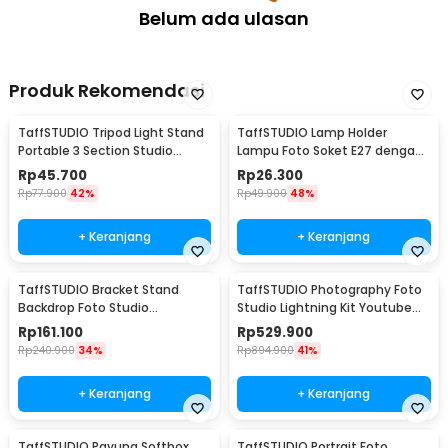
Belum ada ulasan
Produk Rekomendasi
TaffSTUDIO Tripod Light Stand
TaffSTUDIO Lamp Holder
Portable 3 Section Studio
Lampu Foto Soket E27 dengan
Lighting 2M - SN303
Dudukan Payung Kabel 1.6M -
Rp
45.700
Rp
26.300
HQ-DZ001
Rp
77.900
42%
Rp
49.900
48%
+ Keranjang
+ Keranjang
TaffSTUDIO Bracket Stand
TaffSTUDIO Photography Foto
Backdrop Foto Studio
Studio Lightning Kit Youtube
190x300cm - BS-300
Vlog - D-HZ7
Rp
161.100
Rp
529.900
Rp
240.900
34%
Rp
894.900
41%
+ Keranjang
+ Keranjang
TaffSTUDIO Payung Softbox
TaffSTUDIO Portrait Foto