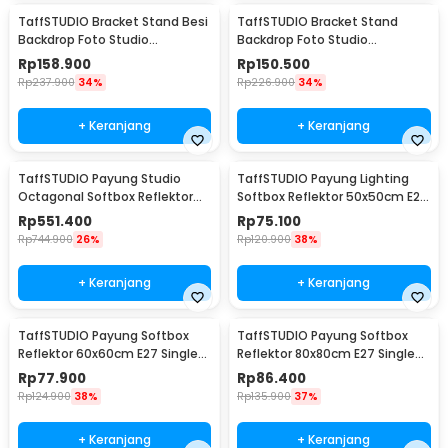
TaffSTUDIO Bracket Stand Besi
TaffSTUDIO Bracket Stand
Backdrop Foto Studio
Backdrop Foto Studio
200x200cm - DD-110
200x160cm - DD-110
Rp
158.900
Rp
150.500
Rp
237.900
34%
Rp
226.900
34%
+ Keranjang
+ Keranjang
TaffSTUDIO Payung Studio
TaffSTUDIO Payung Lighting
Octagonal Softbox Reflektor
Softbox Reflektor 50x50cm E27
Flash 90cm - KS90
Single Socket - LD-TZ206
Rp
551.400
Rp
75.100
Rp
744.900
26%
Rp
120.900
38%
+ Keranjang
+ Keranjang
TaffSTUDIO Payung Softbox
TaffSTUDIO Payung Softbox
Reflektor 60x60cm E27 Single
Reflektor 80x80cm E27 Single
Socket - LD-TZ206
Socket - LD-TZ206
Rp
77.900
Rp
86.400
Rp
124.900
38%
Rp
135.900
37%
+ Keranjang
+ Keranjang