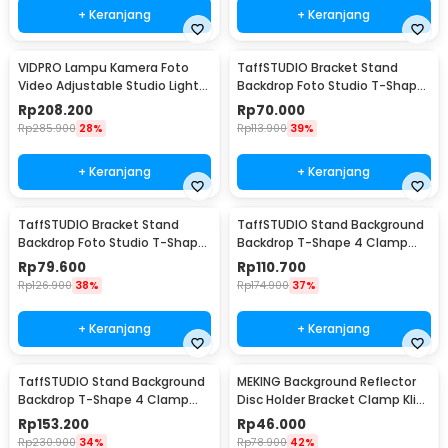
+ Keranjang
+ Keranjang
VIDPRO Lampu Kamera Foto
TaffSTUDIO Bracket Stand
Video Adjustable Studio Light
Backdrop Foto Studio T-Shape
Kit 416 LED 30W - LED-416
with 2 Clip 60x70cm - M138
Rp
208.200
Rp
70.000
Rp
285.900
28%
Rp
113.900
39%
+ Keranjang
+ Keranjang
TaffSTUDIO Bracket Stand
TaffSTUDIO Stand Background
Backdrop Foto Studio T-Shape
Backdrop T-Shape 4 Clamp
with 2 Clip 70x200cm - M138
200x190cm - M139
Rp
79.600
Rp
110.700
Rp
126.900
38%
Rp
174.900
37%
+ Keranjang
+ Keranjang
TaffSTUDIO Stand Background
MEKING Background Reflector
Backdrop T-Shape 4 Clamp
Disc Holder Bracket Clamp Klip
200x260cm - M139
Backdrop - QM3400
Rp
153.200
Rp
46.000
Rp
230.900
34%
Rp
78.900
42%