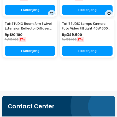
+ Keranjang
+ Keranjang
TaffSTUDIO Boom Arm Swivel
TaffSTUDIO Lampu Kamera
Extension Reflector Diffuser
Foto Video Fill Light 40W 600
Clamp - CD-60
LED - U600+
Rp
120.100
Rp
349.600
Rp
187.900
37%
Rp
478.900
27%
+ Keranjang
+ Keranjang
Beli Sekarang
Contact Center