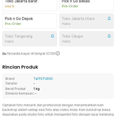
Toko Jakarta Barat
Pick n Go Bekasi
sisa
6
Pre-Order
Pick n Go Depok
Toko Jakarta Utara
Pre-Order
Habis
Toko Tangerang
Toko Cikupa
Habis
Habis
Tersedia bayar di tempat (COD)
Rincian Produk
Brand
TaffSTUDIO
Garansi
-
Berat Produk
1 kg
Dimensi Kemasan
: -
Ciptakan foto menarik dan profesional dengan menambahkan kain
backdrop dalam setiap sesi foto atau video Anda. Kain backdrop biasa
digunakan pada studio foto untuk mengambil foto dengan layar belakang