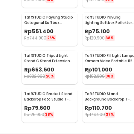
TaffSTUDIO Payung Studio
TaffSTUDIO Payung
Octagonal Softbox
Lighting Softbox Reflektor
Reflektor Flash 90cm -
50x50cm E27 Single Socke
Rp
551.400
Rp
75.100
KS90
- LD-TZ206
Rp
744.900
Rp
120.900
26%
38%
TaffSTUDIO Tripod Light
TaffSTUDIO Fill Light Lamp
Stand C Stand Extension
Kamera Video Portable 112
Arm Boom Arm 130cm -
LED - FT-112
Rp
653.500
Rp
101.000
330F
Rp
882.900
Rp
162.900
26%
38%
TaffSTUDIO Bracket Stand
TaffSTUDIO Stand
Backdrop Foto Studio T-
Background Backdrop T-
Shape with 2 Clip
Shape 4 Clamp 200x190c
Rp
79.600
Rp
110.700
70x200cm - M138
- M139
Rp
126.900
Rp
174.900
38%
37%