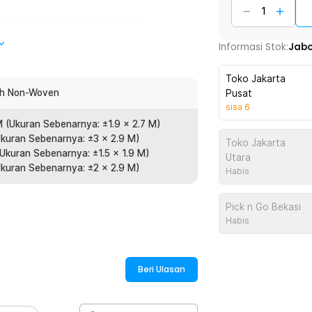
mengenai fungsi backdrop untuk
roses editing, seperti mengganti latar
Informasi Stok:
Jab
Toko Jakarta
g halus, lemas, dan ringan, membuat kain
oth Non-Woven
Pusat
ya agar lurus dan rapi atau menciptakan
sisa
6
M (Ukuran Sebenarnya: ±1.9 x 2.7 M)
Ukuran Sebenarnya: ±3 x 2.9 M)
Toko Jakarta
(Ukuran Sebenarnya: ±1.5 x 1.9 M)
afi, kain backdrop ini juga mudah
Utara
Ukuran Sebenarnya: ±2 x 2.9 M)
Habis
habiskan ruang. Kain juga bisa disetrika
Pick n Go Bekasi
Habis
a dua tiang atau menempelkannya
ah siap digunakan. Terdapat jahitan di
rai.
Beri Ulasan
liki arti berbeda. Itulah mengapa kain
 Selain warna, Anda juga bisa memilih