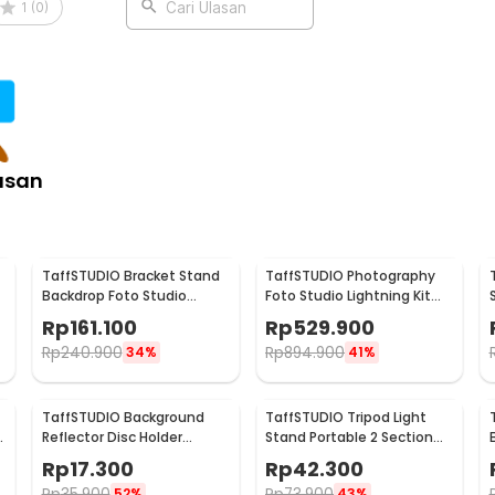
1
(
0
)
Cari Ulasan
:
on Textile Muslin Cloth - B29
asan
TaffSTUDIO Bracket Stand
TaffSTUDIO Photography
Backdrop Foto Studio
Foto Studio Lightning Kit
190x300cm - BS-300
Youtube Vlog - D-HZ7
Rp
161.100
Rp
529.900
Rp
240.900
Rp
894.900
34%
41%
TaffSTUDIO Background
TaffSTUDIO Tripod Light
e
Reflector Disc Holder
Stand Portable 2 Section
Clamp Klip Reflektor -
150cm - TB-037
Rp
17.300
Rp
42.300
QM3622
Rp
35.900
Rp
73.900
52%
43%