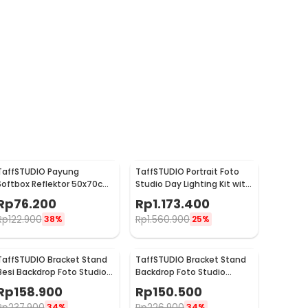
TaffSTUDIO Payung
TaffSTUDIO Portrait Foto
Softbox Reflektor 50x70cm
Studio Day Lighting Kit with
E27 Single Socket - CL-
Backdrop - LD-TZ25
Rp
76.200
Rp
1.173.400
RT50
Rp
122.900
Rp
1.560.900
38%
25%
TaffSTUDIO Bracket Stand
TaffSTUDIO Bracket Stand
Besi Backdrop Foto Studio
Backdrop Foto Studio
200x200cm - DD-110
200x160cm - DD-110
Rp
158.900
Rp
150.500
Rp
237.900
Rp
226.900
34%
34%