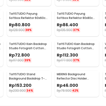
TaffSTUDIO Payung
TaffSTUDIO Payung
Softbox Reflektor 60x60cm
Softbox Reflektor 80x80cm
t
E27 Single Socket - LD-
E27 Single Socket - LD-
Rp
80.800
Rp
86.400
TZ206
TZ206
Rp
128.900
Rp
135.900
38%
37%
u
TaffSTUDIO Kain Backdrop
TaffSTUDIO Kain Backdrop
Studio Fotografi Cotton
Studio Fotografi Cotton
Textile Muslin Cloth
Textile Muslin Cloth
Rp
72.800
Rp
112.300
190x280cm - B29
300x300cm - B29
Rp
117.900
Rp
177.900
39%
37%
TaffSTUDIO Stand
MEKING Background
Background Backdrop T-
Reflector Disc Holder
m
Shape 4 Clamp
Bracket Clamp Klip
Rp
153.200
Rp
46.000
200x260cm - M139
Backdrop - QM3400
Rp
230.900
Rp
78.900
34%
42%