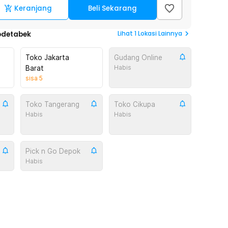
Keranjang
Beli Sekarang
Lihat
1
Lokasi Lainnya
odetabek
Toko Jakarta
Gudang Online
Habis
Barat
sisa
5
Toko Tangerang
Toko Cikupa
Habis
Habis
Pick n Go Depok
Habis