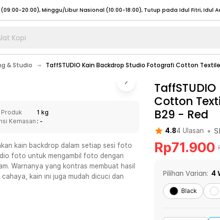
lat Kopi
umat (07:00 - 20:00), Sabtu - Minggu (08:00 - 20:00), Tutup pada Idul Fitri
Sele
ng & Studio
TaffSTUDIO Kain Backdrop Studio Fotografi Cotton Textil
:00 - 20:00), Sabtu - Minggu/ Libur Nasional (08:00 - 17:00)
Selengkapnya
:00 - 20:00), Sabtu - Minggu/ Libur Nasional (08:00 - 17:00)
TaffSTUDIO 
Selengkapnya
Cotton Text
 (09:00-20:00), Minggu/Libur Nasional (12:00-20:00), Tutup pada Idul Fitri
Sele
B29
-
Red
 Produk
1 kg
 (09:00-20:00), Minggu/Libur Nasional (12:00-20:00), Tutup pada Idul Fitri
Sele
nsi Kemasan
: -
•
S
4.8
4
Ulasan
Rp
71.900
an kain backdrop dalam setiap sesi foto
udio foto untuk mengambil foto dengan
itam. Warnanya yang kontras membuat hasil
umat (07:00 - 20:00), Sabtu - Minggu (08:00 - 20:00), Tutup pada Idul Fitri
Sele
Pilihan Varian:
4
 cahaya, kain ini juga mudah dicuci dan
:00 - 20:00), Sabtu - Minggu/ Libur Nasional (08:00 - 17:00)
Selengkapnya
Black
:00 - 20:00), Sabtu - Minggu/ Libur Nasional (08:00 - 17:00)
Selengkapnya