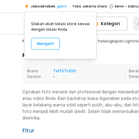
Jabodetabek
ganti
Toko Jakarta Utara
Toko Tangerang
Kategori
A
Silakan ubah lokasi store sesuai
Toko Cikupa
dengan lokasi Anda.
Pick n Go Jakarta Barat
Senin - J
Photography
Aksesoris Kamera
Perlengkapan Lightni
Mengerti
Pick n Go Bekasi
Senin - Jumat (08
Pick n Go Depok
Senin - Jumat (08
Rincian Produk
Toko Jakarta Pusat
Senin - Sabtu
Brand
TaffSTUDIO
Berat
Toko Jakarta Barat
Senin - Sabtu
Garansi
-
Dime
Toko Jakarta Utara
Toko Tangerang
Ciptakan foto menarik dan profesional dengan menambahk
atau video Anda. Kain backdrop biasa digunakan pada st
Toko Cikupa
layar belakang warna solid seperti putih, abu-abu, dan h
Pick n Go Jakarta Barat
Senin - J
foto menjadi lebih mudah diedit. Selain tidak memantulkan
disetrika.
Pick n Go Bekasi
Senin - Jumat (08
Pick n Go Depok
Senin - Jumat (08
Fitur