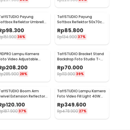
TaffSTUDIO Payung
TaffSTUDIO Payung
Softbox Reflektor Umbrella
Softbox Reflektor 50x70cm
60x90cm E27 Single Socket
Flash Mount - CY50
Rp
98.300
Rp
85.800
- LD-TZ206
Rp
151.900
Rp
134.900
36%
37%
VIDPRO Lampu Kamera
TaffSTUDIO Bracket Stand
Foto Video Adjustable
Backdrop Foto Studio T-
Studio Light Kit 416 LED 30W
Shape with 2 Clip 60x70cm
Rp
208.200
Rp
70.000
- LED-416
- M138
Rp
285.900
Rp
113.900
28%
39%
TaffSTUDIO Boom Arm
TaffSTUDIO Lampu Kamera
Swivel Extension Reflector
Foto Video Fill Light 40W
Diffuser Clamp - CD-60
600 LED - U600+
Rp
120.100
Rp
349.600
Rp
187.900
Rp
478.900
37%
27%