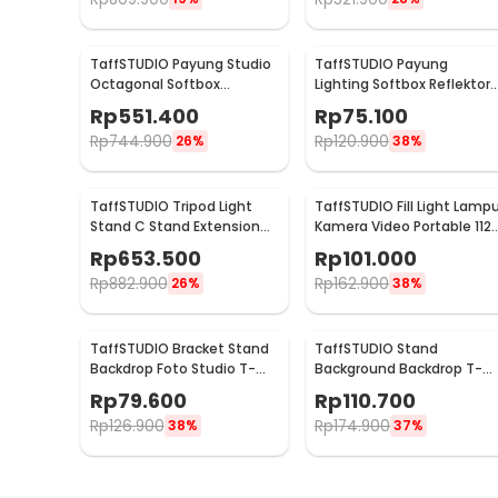
TaffSTUDIO Payung Studio
TaffSTUDIO Payung
Octagonal Softbox
Lighting Softbox Reflektor
Reflektor Flash 90cm -
50x50cm E27 Single Socke
Rp
551.400
Rp
75.100
KS90
- LD-TZ206
Rp
744.900
Rp
120.900
26%
38%
TaffSTUDIO Tripod Light
TaffSTUDIO Fill Light Lamp
Stand C Stand Extension
Kamera Video Portable 112
Arm Boom Arm 130cm -
LED - FT-112
Rp
653.500
Rp
101.000
330F
Rp
882.900
Rp
162.900
26%
38%
TaffSTUDIO Bracket Stand
TaffSTUDIO Stand
Backdrop Foto Studio T-
Background Backdrop T-
Shape with 2 Clip
Shape 4 Clamp 200x190c
Rp
79.600
Rp
110.700
70x200cm - M138
- M139
Rp
126.900
Rp
174.900
38%
37%