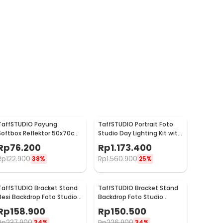
TaffSTUDIO Payung
TaffSTUDIO Portrait Foto
Softbox Reflektor 50x70cm
Studio Day Lighting Kit with
E27 Single Socket - CL-
Backdrop - LD-TZ25
Rp
76.200
Rp
1.173.400
RT50
Rp
122.900
Rp
1.560.900
38%
25%
TaffSTUDIO Bracket Stand
TaffSTUDIO Bracket Stand
Besi Backdrop Foto Studio
Backdrop Foto Studio
200x200cm - DD-110
200x160cm - DD-110
Rp
158.900
Rp
150.500
Rp
237.900
Rp
226.900
34%
34%