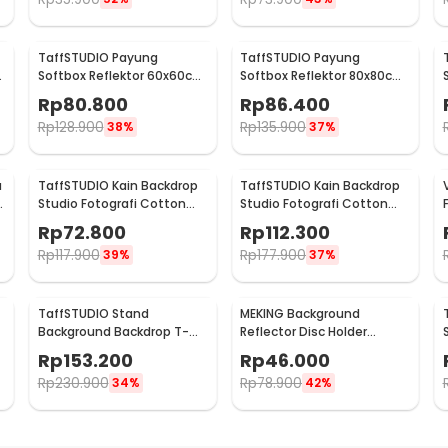
TaffSTUDIO Payung
TaffSTUDIO Payung
Softbox Reflektor 60x60cm
Softbox Reflektor 80x80cm
t
E27 Single Socket - LD-
E27 Single Socket - LD-
Rp
80.800
Rp
86.400
TZ206
TZ206
Rp
128.900
Rp
135.900
38%
37%
u
TaffSTUDIO Kain Backdrop
TaffSTUDIO Kain Backdrop
Studio Fotografi Cotton
Studio Fotografi Cotton
Textile Muslin Cloth
Textile Muslin Cloth
Rp
72.800
Rp
112.300
190x280cm - B29
300x300cm - B29
Rp
117.900
Rp
177.900
39%
37%
TaffSTUDIO Stand
MEKING Background
Background Backdrop T-
Reflector Disc Holder
m
Shape 4 Clamp
Bracket Clamp Klip
Rp
153.200
Rp
46.000
200x260cm - M139
Backdrop - QM3400
Rp
230.900
Rp
78.900
34%
42%