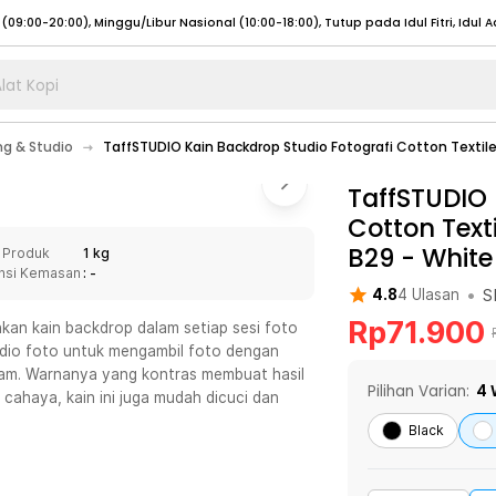
lat Kopi
umat (07:00 - 20:00), Sabtu - Minggu (08:00 - 20:00), Tutup pada Idul Fitri
Sele
ng & Studio
TaffSTUDIO Kain Backdrop Studio Fotografi Cotton Textil
:00 - 20:00), Sabtu - Minggu/ Libur Nasional (08:00 - 17:00)
Selengkapnya
:00 - 20:00), Sabtu - Minggu/ Libur Nasional (08:00 - 17:00)
TaffSTUDIO 
Selengkapnya
Cotton Text
 (09:00-20:00), Minggu/Libur Nasional (12:00-20:00), Tutup pada Idul Fitri
Sele
B29
-
White
 Produk
1 kg
 (09:00-20:00), Minggu/Libur Nasional (12:00-20:00), Tutup pada Idul Fitri
Sele
nsi Kemasan
: -
•
S
4.8
4
Ulasan
Rp
71.900
an kain backdrop dalam setiap sesi foto
udio foto untuk mengambil foto dengan
itam. Warnanya yang kontras membuat hasil
umat (07:00 - 20:00), Sabtu - Minggu (08:00 - 20:00), Tutup pada Idul Fitri
Sele
Pilihan Varian:
4
 cahaya, kain ini juga mudah dicuci dan
:00 - 20:00), Sabtu - Minggu/ Libur Nasional (08:00 - 17:00)
Selengkapnya
Black
:00 - 20:00), Sabtu - Minggu/ Libur Nasional (08:00 - 17:00)
Selengkapnya