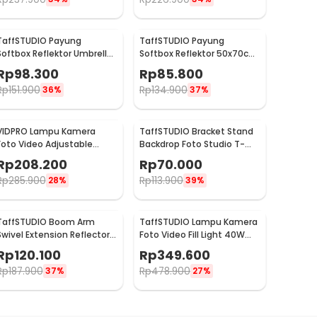
TaffSTUDIO Payung
TaffSTUDIO Payung
Softbox Reflektor Umbrella
Softbox Reflektor 50x70cm
60x90cm E27 Single Socket
Flash Mount - CY50
Rp
98.300
Rp
85.800
- LD-TZ206
Rp
151.900
Rp
134.900
36%
37%
VIDPRO Lampu Kamera
TaffSTUDIO Bracket Stand
Foto Video Adjustable
Backdrop Foto Studio T-
Studio Light Kit 416 LED 30W
Shape with 2 Clip 60x70cm
Rp
208.200
Rp
70.000
- LED-416
- M138
Rp
285.900
Rp
113.900
28%
39%
TaffSTUDIO Boom Arm
TaffSTUDIO Lampu Kamera
Swivel Extension Reflector
Foto Video Fill Light 40W
Diffuser Clamp - CD-60
600 LED - U600+
Rp
120.100
Rp
349.600
Rp
187.900
Rp
478.900
37%
27%