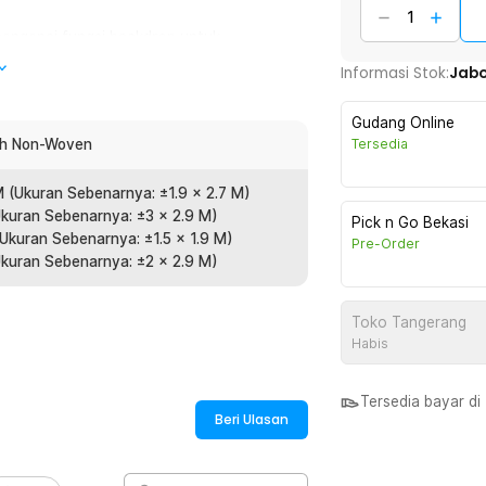
mengenai fungsi backdrop untuk
roses editing, seperti mengganti latar
Informasi Stok:
Jab
Gudang Online
g halus, lemas, dan ringan, membuat kain
oth Non-Woven
Tersedia
ya agar lurus dan rapi atau menciptakan
M (Ukuran Sebenarnya: ±1.9 x 2.7 M)
Ukuran Sebenarnya: ±3 x 2.9 M)
Pick n Go Bekasi
(Ukuran Sebenarnya: ±1.5 x 1.9 M)
Pre-Order
afi, kain backdrop ini juga mudah
Ukuran Sebenarnya: ±2 x 2.9 M)
habiskan ruang. Kain juga bisa disetrika
Toko Tangerang
Habis
a dua tiang atau menempelkannya
ah siap digunakan. Terdapat jahitan di
rai.
Tersedia bayar d
Beri Ulasan
liki arti berbeda. Itulah mengapa kain
 Selain warna, Anda juga bisa memilih