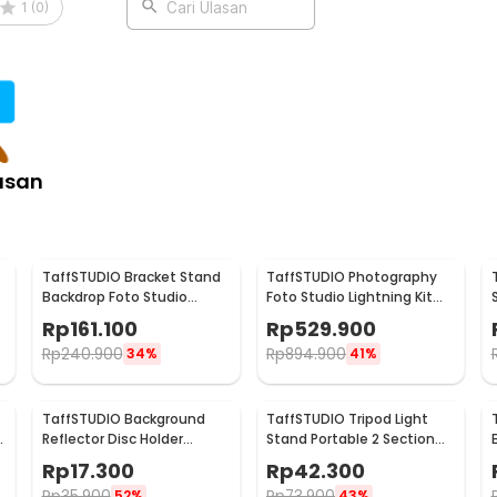
1
(
0
)
Cari Ulasan
:
on Textile Muslin Cloth - B29
asan
TaffSTUDIO Bracket Stand
TaffSTUDIO Photography
Backdrop Foto Studio
Foto Studio Lightning Kit
190x300cm - BS-300
Youtube Vlog - D-HZ7
Rp
161.100
Rp
529.900
Rp
240.900
Rp
894.900
34%
41%
TaffSTUDIO Background
TaffSTUDIO Tripod Light
e
Reflector Disc Holder
Stand Portable 2 Section
Clamp Klip Reflektor -
150cm - TB-037
Rp
17.300
Rp
42.300
QM3622
Rp
35.900
Rp
73.900
52%
43%