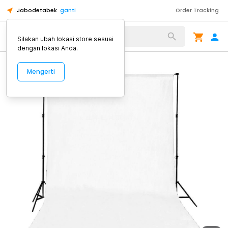
Jabodetabek
ganti
Order Tracking
Alat Kopi
Silakan ubah lokasi store sesuai
dengan lokasi Anda.
Mengerti