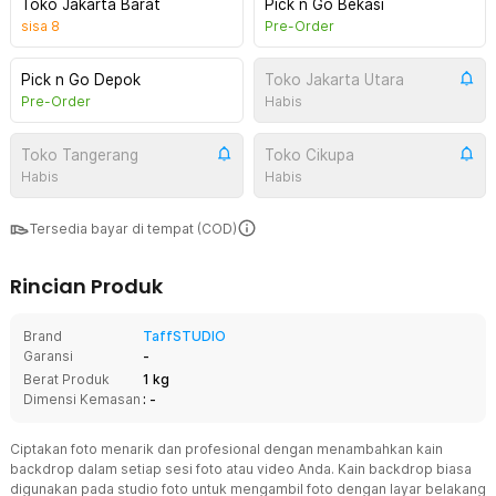
Toko Jakarta Barat
Pick n Go Bekasi
sisa
8
Pre-Order
Pick n Go Depok
Toko Jakarta Utara
Pre-Order
Habis
Toko Tangerang
Toko Cikupa
Habis
Habis
Tersedia bayar di tempat (COD)
Rincian Produk
Brand
TaffSTUDIO
Garansi
-
Berat Produk
1 kg
Dimensi Kemasan
: -
Ciptakan foto menarik dan profesional dengan menambahkan kain
backdrop dalam setiap sesi foto atau video Anda. Kain backdrop biasa
digunakan pada studio foto untuk mengambil foto dengan layar belakang