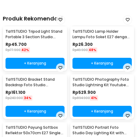
Produk Rekomendasi
TaffSTUDIO Tripod Light Stand
TaffSTUDIO Lamp Holder
Portable 3 Section Studio
Lampu Foto Soket E27 dengan
Lighting 2M - SN303
Dudukan Payung Kabel 1.6M -
Rp
45.700
Rp
26.300
HQ-DZ001
Rp
77.900
42%
Rp
49.900
48%
+ Keranjang
+ Keranjang
TaffSTUDIO Bracket Stand
TaffSTUDIO Photography Foto
Backdrop Foto Studio
Studio Lightning Kit Youtube
190x300cm - BS-300
Vlog - D-HZ7
Rp
161.100
Rp
529.900
Rp
240.900
34%
Rp
894.900
41%
+ Keranjang
+ Keranjang
TaffSTUDIO Payung Softbox
TaffSTUDIO Portrait Foto
Reflektor 50x70cm E27 Single
Studio Day Lighting Kit with