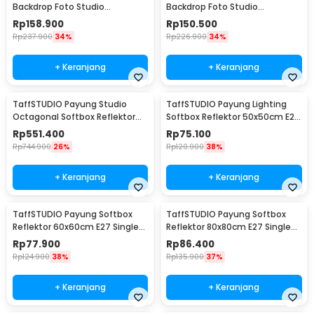
Backdrop Foto Studio
Backdrop Foto Studio
200x200cm - DD-110
200x160cm - DD-110
Rp
158.900
Rp
150.500
Rp
237.900
34%
Rp
226.900
34%
+ Keranjang
+ Keranjang
TaffSTUDIO Payung Studio
TaffSTUDIO Payung Lighting
Octagonal Softbox Reflektor
Softbox Reflektor 50x50cm E27
Flash 90cm - KS90
Single Socket - LD-TZ206
Rp
551.400
Rp
75.100
Rp
744.900
26%
Rp
120.900
38%
+ Keranjang
+ Keranjang
TaffSTUDIO Payung Softbox
TaffSTUDIO Payung Softbox
Reflektor 60x60cm E27 Single
Reflektor 80x80cm E27 Single
Socket - LD-TZ206
Socket - LD-TZ206
Rp
77.900
Rp
86.400
Rp
124.900
38%
Rp
135.900
37%
+ Keranjang
+ Keranjang