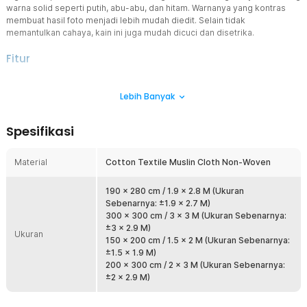
warna solid seperti putih, abu-abu, dan hitam. Warnanya yang kontras
membuat hasil foto menjadi lebih mudah diedit. Selain tidak
memantulkan cahaya, kain ini juga mudah dicuci dan disetrika.
Fitur
Latar Fotografi dan Videografi
Lebih Banyak
Seorang fotografer atau pembuat film pasti mengerti mengenai
fungsi backdrop untuk pengambilan gambar. Kain backdrop akan
mempermudah proses editing, seperti mengganti latar belakang
Spesifikasi
atau menambahkan efek visual.
Mudah Dikreasikan
Material
Cotton Textile Muslin Cloth Non-Woven
Terbuat dari cotton textile muslin cloth non-woven yang halus,
lemas, dan ringan, membuat kain backdrop studio ini mudah diatur.
Anda bisa mengaturnya agar lurus dan rapi atau menciptakan efek
190 x 280 cm / 1.9 x 2.8 M (Ukuran
yang kreatif seperti bergelombang.
Sebenarnya: ±1.9 x 2.7 M)
300 x 300 cm / 3 x 3 M (Ukuran Sebenarnya:
Perawatan yang Mudah
±3 x 2.9 M)
Ukuran
Selain memudahkan pengaturan berbagai skenario fotografi, kain
150 x 200 cm / 1.5 x 2 M (Ukuran Sebenarnya:
backdrop ini juga mudah dirawat dan disimpan. Kain dapat dilipat
±1.5 x 1.9 M)
agar tidak menghabiskan ruang. Kain juga bisa disetrika dan awet
200 x 300 cm / 2 x 3 M (Ukuran Sebenarnya:
untuk penggunaan jangka panjang.
±2 x 2.9 M)
Gunakan dengan Mudah
Anda hanya perlu memasang kain backdrop studio pada dua tiang