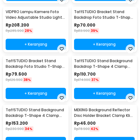
VIDPRO Lampu Kamera Foto
TaffSTUDIO Bracket Stand
Video Adjustable Studio Light
Backdrop Foto Studio T-Shape
Kit 416 LED 30W - LED-416
with 2 Clip 60x70cm - M138
Rp
208.200
Rp
70.000
Rp
285.900
28%
Rp
113.900
39%
+ Keranjang
+ Keranjang
TaffSTUDIO Bracket Stand
TaffSTUDIO Stand Background
Backdrop Foto Studio T-Shape
Backdrop T-Shape 4 Clamp
with 2 Clip 70x200cm - M138
200x190cm - M139
Rp
79.600
Rp
110.700
Rp
126.900
38%
Rp
174.900
37%
+ Keranjang
+ Keranjang
TaffSTUDIO Stand Background
MEKING Background Reflector
Backdrop T-Shape 4 Clamp
Disc Holder Bracket Clamp Klip
200x260cm - M139
Backdrop - QM3400
Rp
153.200
Rp
46.000
Rp
230.900
34%
Rp
78.900
42%