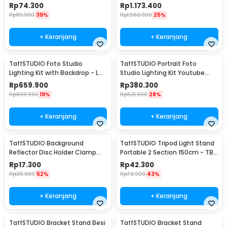
Socket - CL-RT50
Backdrop - LD-TZ25
Rp
74.300
Rp
1.173.400
Rp
119.900
39%
Rp
1.560.900
25%
+ Keranjang
+ Keranjang
TaffSTUDIO Foto Studio
TaffSTUDIO Portrait Foto
Lighting Kit with Backdrop - LD-
Studio Lighting Kit Youtube
TZ11A
Vlog - LD-TZ07A
Rp
659.900
Rp
380.300
Rp
809.900
19%
Rp
521.900
28%
+ Keranjang
+ Keranjang
TaffSTUDIO Background
TaffSTUDIO Tripod Light Stand
Reflector Disc Holder Clamp
Portable 2 Section 150cm - TB-
Klip Reflektor - QM3622
037
Rp
17.300
Rp
42.300
Rp
35.900
52%
Rp
73.900
43%
+ Keranjang
+ Keranjang
TaffSTUDIO Bracket Stand Besi
TaffSTUDIO Bracket Stand