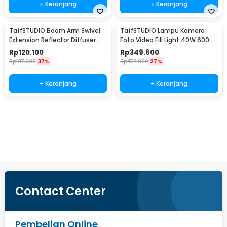
+ Keranjang
+ Keranjang
TaffSTUDIO Boom Arm Swivel
TaffSTUDIO Lampu Kamera
Extension Reflector Diffuser
Foto Video Fill Light 40W 600
Clamp - CD-60
LED - U600+
Rp
120.100
Rp
349.600
Rp
187.900
37%
Rp
478.900
27%
+ Keranjang
+ Keranjang
Beli Sekarang
Contact Center
Pembelian Online