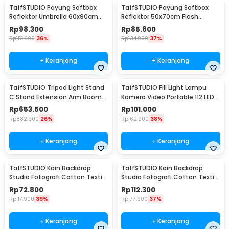
TaffSTUDIO Payung Softbox
TaffSTUDIO Payung Softbox
Reflektor Umbrella 60x90cm
Reflektor 50x70cm Flash
E27 Single Socket - LD-TZ206
Mount - CY50
Rp
98.300
Rp
85.800
Rp
151.900
36%
Rp
134.900
37%
+ Keranjang
+ Keranjang
TaffSTUDIO Tripod Light Stand
TaffSTUDIO Fill Light Lampu
C Stand Extension Arm Boom
Kamera Video Portable 112 LED -
Arm 130cm - 330F
FT-112
Rp
653.500
Rp
101.000
Rp
882.900
26%
Rp
162.900
38%
+ Keranjang
+ Keranjang
TaffSTUDIO Kain Backdrop
TaffSTUDIO Kain Backdrop
Studio Fotografi Cotton Textile
Studio Fotografi Cotton Textile
Muslin Cloth 190x280cm - B29
Muslin Cloth 300x300cm - B29
Rp
72.800
Rp
112.300
Rp
117.900
39%
Rp
177.900
37%
+ Keranjang
+ Keranjang