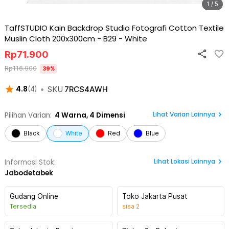
1 / 5
TaffSTUDIO Kain Backdrop Studio Fotografi Cotton Textile
Muslin Cloth 200x300cm - B29
-
White
Rp
71.900
Rp
116.900
39
%
•
SKU
7RCS4AWH
4.8
(
4
)
Lihat Varian Lainnya
Pilihan Varian:
4
Warna,
4 Dimensi
Black
White
Red
Blue
Lihat
Lokasi Lainnya
Informasi Stok:
Jabodetabek
Gudang Online
Toko Jakarta Pusat
Tersedia
sisa
2