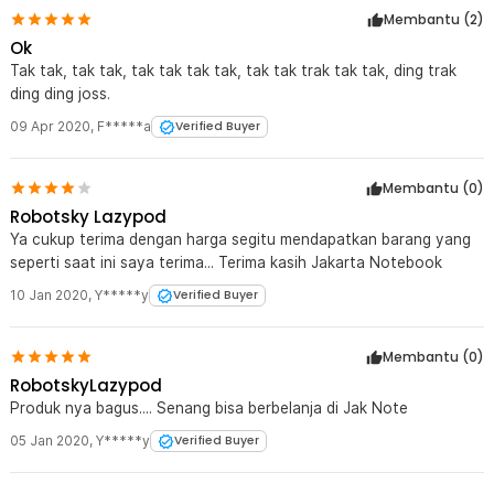
Membantu (
2
)
Ok
Tak tak, tak tak, tak tak tak tak, tak tak trak tak tak, ding trak
ding ding joss.
09 Apr 2020
,
F*****a
Verified Buyer
Membantu (
0
)
Robotsky Lazypod
Ya cukup terima dengan harga segitu mendapatkan barang yang
seperti saat ini saya terima... Terima kasih Jakarta Notebook
10 Jan 2020
,
Y*****y
Verified Buyer
Membantu (
0
)
RobotskyLazypod
Produk nya bagus.... Senang bisa berbelanja di Jak Note
05 Jan 2020
,
Y*****y
Verified Buyer