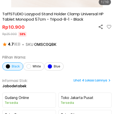
1 / 10
TaffSTUDIO Lazypod Stand Holder Clamp Universal HP
Tablet Monopod 57cm - Tripod-8-1
-
Black
Rp
10.900
Rp
25.900
58
%
•
SKU
OMSC0QBK
4.7
(
63
)
Pilihan Warna:
Black
White
Blue
Lihat
4
Lokasi Lainnya
Informasi Stok:
Jabodetabek
Gudang Online
Toko Jakarta Pusat
Tersedia
Tersedia