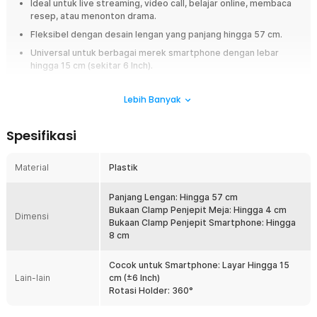
Ideal untuk live streaming, video call, belajar online, membaca
resep, atau menonton drama.
Fleksibel dengan desain lengan yang panjang hingga 57 cm.
Universal untuk berbagai merek smartphone dengan lebar
hingga 15 cm (sekitar 6 Inch).
Memiliki holder dengan rotasi 360° untuk mengatur layar
horizontal atau vertikal.
Lebih Banyak
Menggunakan model penjepit clamp meja dengan ketebalan
hingga 4 cm.
Spesifikasi
Overview
Material
Plastik
Gunakan smartphone dengan lebih nyaman tanpa harus terus
memegangnya. Lazypod hadir sebagai solusi praktis untuk menemani
Panjang Lengan: Hingga 57 cm
aktivitas harian seperti menonton, video call, live streaming, hingga
Bukaan Clamp Penjepit Meja: Hingga 4 cm
scrolling media sosial. Dengan desain lengan panjang dan fleksibel,
Dimensi
Bukaan Clamp Penjepit Smartphone: Hingga
Anda bebas mengatur posisi smartphone sesuai sudut pandang paling
8 cm
nyaman.
Fitur
Cocok untuk Smartphone: Layar Hingga 15
Lain-lain
cm (±6 Inch)
Rotasi 360° dan Sudut Fleksibel
Rotasi Holder: 360°
Lazypod dilengkapi kepala holder dengan mekanisme rotasi 360°