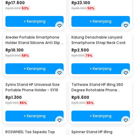
with Suction Cup - T003
Rp
17.600
Rp
23.100
Rp
36.900
53%
Rp
45.900
50%
+ Keranjang
+ Keranjang
Arealer Portable Smartphone
Kalung Detachable Lanyard
Holder Stand Silicone Anti Slip -
Smartphone Strap Neck Cord
PA456
Rp
10.100
Rp
2.500
Rp
23.900
58%
Rp
11.900
79%
+ Keranjang
+ Keranjang
Syrinx Stand HP Universal Size
Taffware Stand HP iRing 360
Portable Phone Holder - SY19
Degree Rotatable Phone
Holder - R20
Rp
1.300
Rp
5.600
Rp
8.900
86%
Rp
15.900
65%
+ Keranjang
+ Keranjang
ROSWHEEL Tas Sepeda Top
Spinner Stand HP iRing