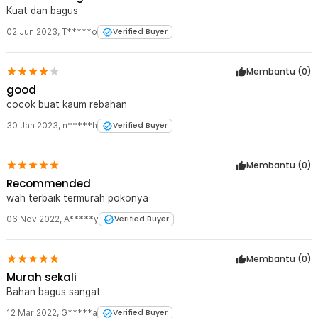
Kuat dan bagus
produktif dan nyaman di berbagai situasi tanpa perlu tripod besar.
02 Jun 2023
,
T*****o
Verified Buyer
Kelengkapan Produk
Rincian yang Anda dapatkan untuk pembelian produk ini:
Membantu (
0
)
1 x TaffSTUDIO Lazypod Stand Holder Clamp Universal HP Tablet
good
Monopod 57cm - Tripod-8-1
cocok buat kaum rebahan
30 Jan 2023
,
n*****h
Verified Buyer
Membantu (
0
)
Recommended
wah terbaik termurah pokonya
06 Nov 2022
,
A*****y
Verified Buyer
Membantu (
0
)
Murah sekali
Bahan bagus sangat
12 Mar 2022
,
G*****a
Verified Buyer