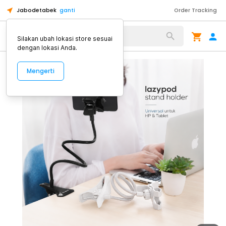
Jabodetabek
ganti
Order Tracking
Alat Kopi
Silakan ubah lokasi store sesuai
dengan lokasi Anda.
Mengerti