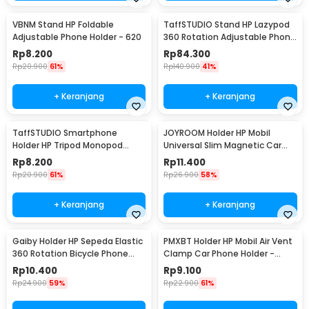
VBNM Stand HP Foldable
TaffSTUDIO Stand HP Lazypod
Adjustable Phone Holder - 620
360 Rotation Adjustable Phone
Holder - GH027
Rp
8.200
Rp
84.300
Rp
20.900
61%
Rp
140.900
41%
+ Keranjang
+ Keranjang
TaffSTUDIO Smartphone
JOYROOM Holder HP Mobil
Holder HP Tripod Monopod
Universal Slim Magnetic Car
Clamp Mount 1/4 Thread -
Phone Holder - F6
Rp
8.200
Rp
11.400
F360
Rp
20.900
61%
Rp
26.900
58%
+ Keranjang
+ Keranjang
Gaiby Holder HP Sepeda Elastic
PMXBT Holder HP Mobil Air Vent
360 Rotation Bicycle Phone
Clamp Car Phone Holder -
Holder - B07
YC001
Rp
10.400
Rp
9.100
Rp
24.900
59%
Rp
22.900
61%