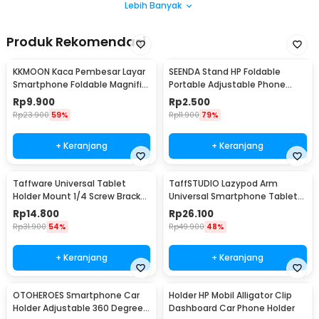
Lebih Banyak
Produk Rekomendasi
KKMOON Kaca Pembesar Layar
SEENDA Stand HP Foldable
Smartphone Foldable Magnifier
Portable Adjustable Phone
Stand 5X - F1
Holder - S089
Rp
9.900
Rp
2.500
Rp
23.900
59%
Rp
11.900
79%
+ Keranjang
+ Keranjang
Taffware Universal Tablet
TaffSTUDIO Lazypod Arm
Holder Mount 1/4 Screw Bracket
Universal Smartphone Tablet
Tripod - VTM4
Holder Klip Clamp - A-138
Rp
14.800
Rp
26.100
Rp
31.900
54%
Rp
49.900
48%
+ Keranjang
+ Keranjang
OTOHEROES Smartphone Car
Holder HP Mobil Alligator Clip
Holder Adjustable 360 Degree
Dashboard Car Phone Holder