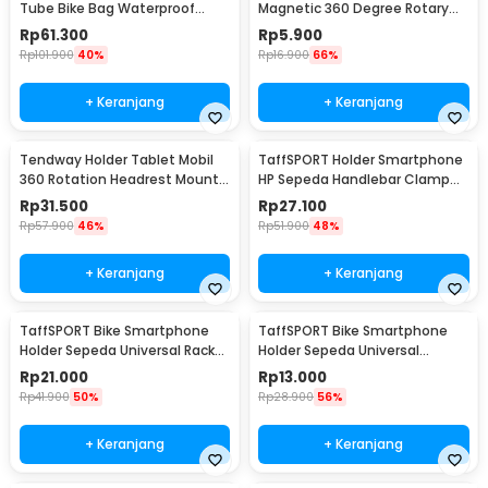
Tube Bike Bag Waterproof
Magnetic 360 Degree Rotary
Holder HP 6 Inch - ROS12
Phone Holder
Rp
61.300
Rp
5.900
Rp
101.900
40%
Rp
16.900
66%
+ Keranjang
+ Keranjang
Tendway Holder Tablet Mobil
TaffSPORT Holder Smartphone
360 Rotation Headrest Mount
HP Sepeda Handlebar Clamp
8-11 Inch - SBT-1104
Bicycle Holder - YP07
Rp
31.500
Rp
27.100
Rp
57.900
46%
Rp
51.900
48%
+ Keranjang
+ Keranjang
TaffSPORT Bike Smartphone
TaffSPORT Bike Smartphone
Holder Sepeda Universal Rack
Holder Sepeda Universal
Bicycle - BM03
Bicycle - JR-OK5
Rp
21.000
Rp
13.000
Rp
41.900
50%
Rp
28.900
56%
+ Keranjang
+ Keranjang