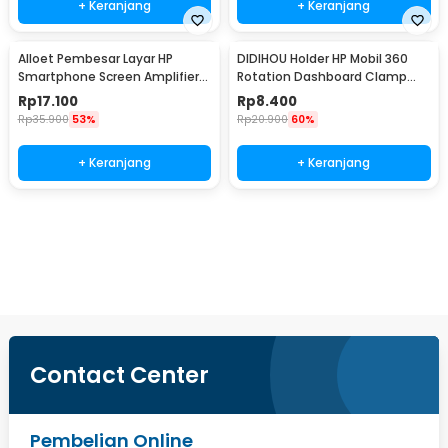
+ Keranjang
+ Keranjang
Alloet Pembesar Layar HP
DIDIHOU Holder HP Mobil 360
Smartphone Screen Amplifier
Rotation Dashboard Clamp
10 Inch - SY-11
Car Phone Holder - YB20-3
Rp
17.100
Rp
8.400
Rp
35.900
53%
Rp
20.900
60%
+ Keranjang
+ Keranjang
Beli Sekarang
Contact Center
Pembelian Online