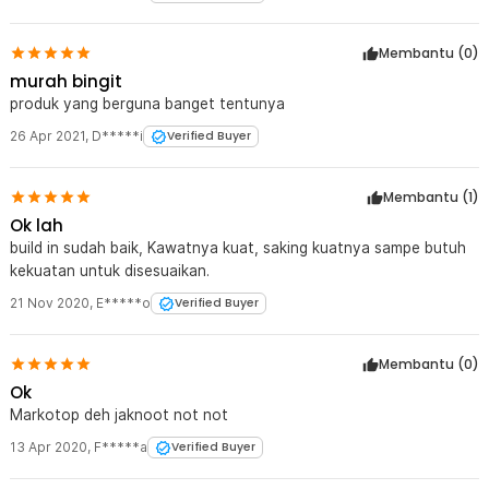
Membantu (
0
)
murah bingit
produk yang berguna banget tentunya
26 Apr 2021
,
D*****i
Verified Buyer
Membantu (
1
)
Ok lah
build in sudah baik, Kawatnya kuat, saking kuatnya sampe butuh
kekuatan untuk disesuaikan.
21 Nov 2020
,
E*****o
Verified Buyer
Membantu (
0
)
Ok
Markotop deh jaknoot not not
13 Apr 2020
,
F*****a
Verified Buyer