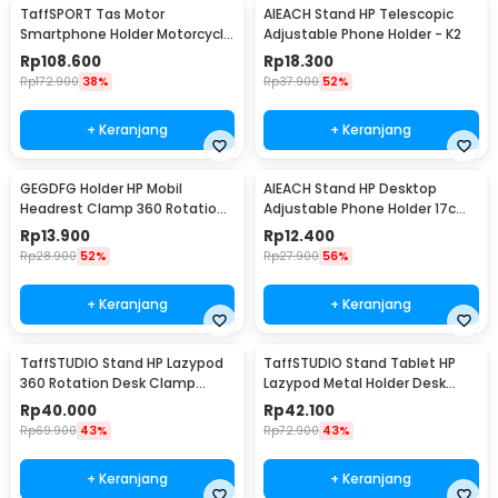
TaffSPORT Tas Motor
AIEACH Stand HP Telescopic
Smartphone Holder Motorcycle
Adjustable Phone Holder - K2
Fuel Bag - SA212
Rp
108.600
Rp
18.300
Rp
172.900
38%
Rp
37.900
52%
+ Keranjang
+ Keranjang
GEGDFG Holder HP Mobil
AIEACH Stand HP Desktop
Headrest Clamp 360 Rotation
Adjustable Phone Holder 17cm
Car Phone Holder - GP97
- K2
Rp
13.900
Rp
12.400
Rp
28.900
52%
Rp
27.900
56%
+ Keranjang
+ Keranjang
TaffSTUDIO Stand HP Lazypod
TaffSTUDIO Stand Tablet HP
360 Rotation Desk Clamp
Lazypod Metal Holder Desk
Smartphone Holder - D9
Clamp 6-8 Inch - D9
Rp
40.000
Rp
42.100
Rp
69.900
43%
Rp
72.900
43%
+ Keranjang
+ Keranjang