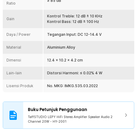
≥ 85 dB
Ratio
Kelengkapan Produk
Kontrol Treble: 12 dB ± 10 KHz
Rincian yang Anda dapatkan untuk pembelian produk ini:
Gain
Kontrol Bass: 12 dB ± 100 Hz
1 x TaffSTUDIO LEPY HiFi Stereo Amplifier Speaker Audio 2
Channel 20W - HY-2001
Daya / Power
Tegangan Input: DC 12-14.4 V
1 x Panduan Penggunaan
Material
Aluminium Alloy
Dimensi
12.4 x 10.2 x 4.2 cm
Lain-lain
Distorsi Harmoni: ≤ 0.02% 4 W
Lisensi Produk
No. MKG: IMKG.535.03.2022
Buku Petunjuk Penggunaan
TaffSTUDIO LEPY HiFi Stereo Amplifier Speaker Audio 2
Channel 20W - HY-2001