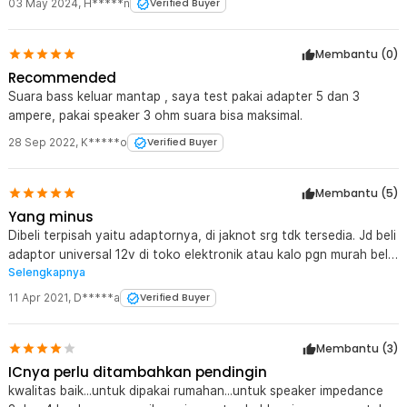
03 May 2024
,
H*****n
Verified Buyer
Membantu (
0
)
Recommended
Suara bass keluar mantap , saya test pakai adapter 5 dan 3
ampere, pakai speaker 3 ohm suara bisa maksimal.
28 Sep 2022
,
K*****o
Verified Buyer
Membantu (
5
)
Yang minus
Dibeli terpisah yaitu adaptornya, di jaknot srg tdk tersedia. Jd beli
adaptor universal 12v di toko elektronik atau kalo pgn murah beli
Selengkapnya
adaptor di toko cctv,atau pake aki motor 12v. Baut2nya srg
nyetrum..jd perlu bikin ground di tembok. Suara lumayan,hny buat
11 Apr 2021
,
D*****a
Verified Buyer
memanfaatkan speaker di rmh yg ga kepake. Ohya msh perlu
kabel audio jg yg beli sendiri jg..
Membantu (
3
)
ICnya perlu ditambahkan pendingin
kwalitas baik...untuk dipakai rumahan...untuk speaker impedance