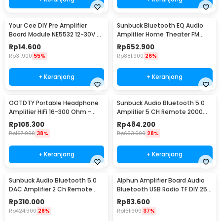
Your Cee DIY Pre Amplifier
Sunbuck Bluetooth EQ Audio
Board Module NE5532 12-30V -
Amplifier Home Theater FM
XH-A902
2000W - TAV-6188BT
Rp
14.600
Rp
652.900
Rp
31.900
55%
Rp
881.900
26%
+ Keranjang
+ Keranjang
OOTDTY Portable Headphone
Sunbuck Audio Bluetooth 5.0
Amplifier HiFi 16-300 Ohm -
Amplifier 5 CH Remote 2000W
D3CS
- AV-298BT
Rp
105.300
Rp
484.200
Rp
167.900
38%
Rp
663.900
28%
+ Keranjang
+ Keranjang
Sunbuck Audio Bluetooth 5.0
Alphun Amplifier Board Audio
DAC Amplifier 2 Ch Remote
Bluetooth USB Radio TF DIY 25
2000W - AV-660BT
W - GD-01
Rp
310.000
Rp
83.600
Rp
424.900
28%
Rp
131.900
37%