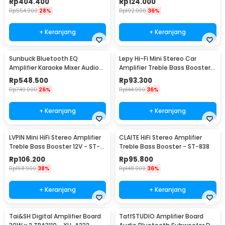
Rp
404.400
Rp
124.000
Rp
554.900
28%
Rp
192.900
36%
+ Keranjang
+ Keranjang
Sunbuck Bluetooth EQ
Lepy Hi-Fi Mini Stereo Car
Amplifier Karaoke Mixer Audio
Amplifier Treble Bass Booster -
FM - AV-MP326BT
AK-170
Rp
548.500
Rp
93.300
Rp
740.900
26%
Rp
144.900
36%
+ Keranjang
+ Keranjang
LVPIN Mini HiFi Stereo Amplifier
CLAITE HiFi Stereo Amplifier
Treble Bass Booster 12V - ST-
Treble Bass Booster - ST-838
838
Rp
106.200
Rp
95.800
Rp
168.900
38%
Rp
148.900
36%
+ Keranjang
+ Keranjang
Tai&SH Digital Amplifier Board
TaffSTUDIO Amplifier Board