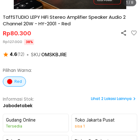
1 / 8
TaffSTUDIO LEPY HiFi Stereo Amplifier Speaker Audio 2
Channel 20W - HY-2001
-
Red
Rp
80.300
Rp
127.900
38
%
•
SKU
OMSKBJRE
4.6
(
12
)
Pilihan Warna:
Red
Lihat
2
Lokasi Lainnya
Informasi Stok:
Jabodetabek
Gudang Online
Toko Jakarta Pusat
Tersedia
sisa
1