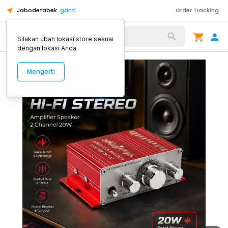
Jabodetabek
ganti
Order Tracking
Alat Kopi
Silakan ubah lokasi store sesuai
dengan lokasi Anda.
Mengerti