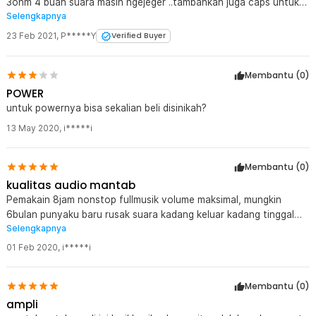
3ohm 4 buah suara masih ngejeger ..tambahkan juga caps untuk
Selengkapnya
outputnya..
23 Feb 2021
,
P*****Y
Verified Buyer
Membantu (
0
)
POWER
untuk powernya bisa sekalian beli disinikah?
13 May 2020
,
i*****i
Membantu (
0
)
kualitas audio mantab
Pemakain 8jam nonstop fullmusik volume maksimal, mungkin
6bulan punyaku baru rusak suara kadang keluar kadang tinggal
Selengkapnya
kresek trible cempreng. Mungkin butuh kipas pendingin biar awet
tidak terlalu panas ini barang
01 Feb 2020
,
i*****i
Membantu (
0
)
ampli