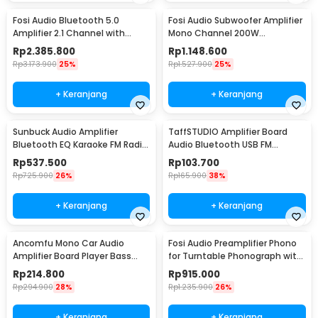
Fosi Audio Bluetooth 5.0
Fosi Audio Subwoofer Amplifier
Amplifier 2.1 Channel with
Mono Channel 200W
Remote - DA2120C
TPA3255D2 - M03
Rp
2.385.800
Rp
1.148.600
Rp
3.173.900
25%
Rp
1.527.900
25%
+ Keranjang
+ Keranjang
Sunbuck Audio Amplifier
TaffSTUDIO Amplifier Board
Bluetooth EQ Karaoke FM Radio
Audio Bluetooth USB FM
2000W - AS-336BU
Subwoofer DIY 400W - D10OK
Rp
537.500
Rp
103.700
Rp
725.900
26%
Rp
165.900
38%
+ Keranjang
+ Keranjang
Ancomfu Mono Car Audio
Fosi Audio Preamplifier Phono
Amplifier Board Player Bass
for Turntable Phonograph with
Subwoofer 12V 600W - FK-206
Tube - Box X2
Rp
214.800
Rp
915.000
Rp
294.900
28%
Rp
1.235.900
26%
+ Keranjang
+ Keranjang