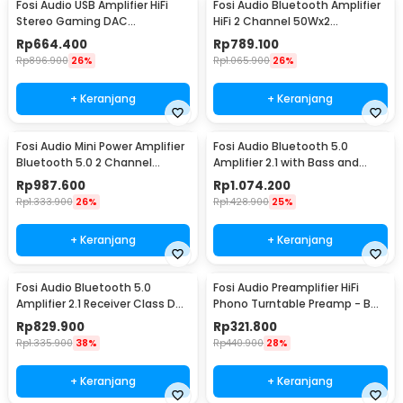
Fosi Audio USB Amplifier HiFi
Fosi Audio Bluetooth Amplifier
Stereo Gaming DAC
HiFi 2 Channel 50Wx2
Headphone - DAC-Q4
TPA3116D2 - BT10A
Rp
664.400
Rp
789.100
Rp
896.900
26%
Rp
1.065.900
26%
+ Keranjang
+ Keranjang
Fosi Audio Mini Power Amplifier
Fosi Audio Bluetooth 5.0
Bluetooth 5.0 2 Channel
Amplifier 2.1 with Bass and
TPA3116D2 - BT20A
Treble Control - BT30D
Rp
987.600
Rp
1.074.200
Rp
1.333.900
26%
Rp
1.428.900
25%
+ Keranjang
+ Keranjang
Fosi Audio Bluetooth 5.0
Fosi Audio Preamplifier HiFi
Amplifier 2.1 Receiver Class D
Phono Turntable Preamp - BOX
2x160W - BL20C
X1
Rp
829.900
Rp
321.800
Rp
1.335.900
38%
Rp
440.900
28%
+ Keranjang
+ Keranjang