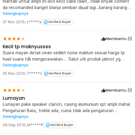
mantab untuk ampli ini lecil kecil cabe rawit....ndak bnyak coment
da recomanded banget blanja sembari dijual lagi...barang barang di
Selengkapnya
jaknot juossss sitimewa bangets...tambah lagi
produknya...sepatu,dll dan tetap dipertahankan untuk layanan dan
27 Nov 2019
,
s*****a
Verified Buyer
kwalitas barangnya....ada pilihan star 10 aku pilih star 10 deh...
Membantu (
1
)
Kecil tp maknyussss
Suara mayan detail cman sedikit noise maklum sesuai harga tp
hasil suara tdk mengecewakan..... Salut utk produk jaknot yg
Selengkapnya
murah tp josssss...... Puas belanja di Jaknot...... area Surabaya(baik
timur maupun barat)
05 Nov 2019
,
T*****n
Verified Buyer
Membantu (
1
)
Lumayan
Lumayan pake speaker clarion, casing alumunium spt ampli mahal.
Pengaturan Bass, treble ada, cuma tdak ada pengaturan
Selengkapnya
midrange & balance. Suara optimal jika memakai power supply
minimal 3A. Worthed lah
08 Sep 2019
,
M*****P
Verified Buyer