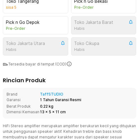
Toko Tangerang
Pick n Go Bekasi
sisa
5
Pre-Order
Pick n Go Depok
Toko Jakarta Barat
Pre-Order
Habis
Toko Jakarta Utara
Toko Cikupa
Habis
Habis
Tersedia bayar di tempat (COD)
Rincian Produk
Brand
TaffSTUDIO
Garansi
1 Tahun Garansi Resmi
Berat Produk
0.22 kg
Dimensi Kemasan
13
x
5
x
11
cm
HiFi Stereo amplifier merupakan amplifier berukuran kecil yang ditujukan
untuk penggunaan speaker aktif. Kehadiran treble dan bass knob
membuatnya dapat mengatur karakter suara dari speaker sesuai