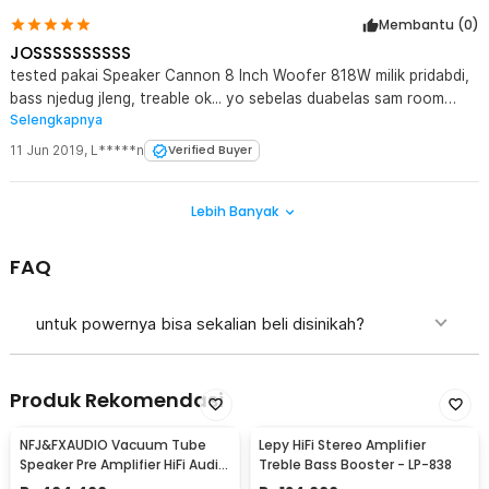
Membantu (
0
)
JOSSSSSSSSSS
tested pakai Speaker Cannon 8 Inch Woofer 818W milik pridabdi,
bass njedug jleng, treable ok... yo sebelas duabelas sam room
Selengkapnya
karokelah....
11 Jun 2019
,
L*****n
Verified Buyer
Lebih Banyak
FAQ
untuk powernya bisa sekalian beli disinikah?
Produk Rekomendasi
NFJ&FXAUDIO Vacuum Tube
Lepy HiFi Stereo Amplifier
Speaker Pre Amplifier HiFi Audio
Treble Bass Booster - LP-838
12V Low Noise - TUBE-03