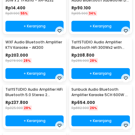
30W x 2 TPA3110 - XH-A232
Audio Bluetooth Subwoofer DIY
35W - D30K
Rp
14.400
Rp
90.100
Rp
31.900
55%
Rp
135.900
34%
+ Keranjang
+ Keranjang
WXF Audio Bluetooth Amplifier
TaffSTUDIO Audio Amplifier
KTV Karaoke - AK300
Bluetooth HiFi 300Wx2 with
Remote Control - BT-198E
Rp
203.000
Rp
208.800
Rp
278.900
28%
Rp
286.900
28%
+ Keranjang
+ Keranjang
TaffSTUDIO Audio Amplifier HiFi
Sunbuck Audio Bluetooth
Bluetooth 5.0 Stereo 2
Amplifier Karaoke 5CH 600W -
Channel 800W - BT-309A
AV-608BT
Rp
237.800
Rp
654.000
Rp
325.900
28%
Rp
882.900
26%
+ Keranjang
+ Keranjang