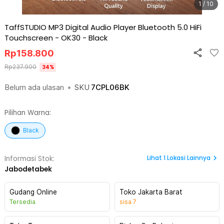
1 / 10
TaffSTUDIO MP3 Digital Audio Player Bluetooth 5.0 HiFi
Touchscreen - OK30
-
Black
Rp
158.800
Rp
237.900
34
%
Belum ada ulasan
•
SKU
7CPL06BK
Pilihan Warna:
Black
Lihat
1
Lokasi Lainnya
Informasi Stok:
Jabodetabek
Gudang Online
Toko Jakarta Barat
Tersedia
sisa
7