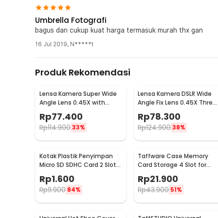
Umbrella Fotografi
bagus dan cukup kuat harga termasuk murah thx gan
16 Jul 2019
,
N*****t
Produk Rekomendasi
Lensa Kamera Super Wide
Lensa Kamera DSLR Wide
Angle Lens 0.45X with
Angle Fix Lens 0.45X Threa
Macro 58mm for Canon -
52mm with Macro
Rp
77.400
Rp
78.300
S-DAL-0001
Rp
114.900
Rp
124.900
33%
38%
Kotak Plastik Penyimpan
Taffware Case Memory
Micro SD SDHC Card 2 Slot
Card Storage 4 Slot for
Memory Card Storage -
Compact, SD, and Micro S
Rp
1.600
Rp
21.900
SD10
- WC0572
Rp
9.900
Rp
43.900
84%
51%