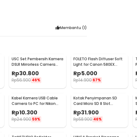
Membantu (
1
)
USC Set Pembersih Kamera
FOLETO Flash Diffuser Soft
d
DSLR Mirrorless Camera
Light for Canon 580EX
Cleaning Kit - W346
430EX Nikon SB-800
Rp
30.800
Rp
5.000
Rp
56.900
Rp
14.900
46%
67%
Kabel Kamera USB Cable
Kotak Penyimpanan SD
Camera to PC for Nikon
Card Micro SD 8 Slot
D
Coolpix 1.5 M - UC-E6
Storage Case Anti
Rp
10.300
Rp
31.900
Benturan - 421
Rp
24.900
Rp
58.900
59%
46%