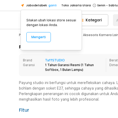
Jabodetabek
ganti
Toko Jakarta Utara
Toko Tangerang
Kategori
A
Silakan ubah lokasi store sesuai
Toko Cikupa
dengan lokasi Anda.
Pick n Go Jakarta Barat
Senin - J
Photography
Aksesoris Kamera
Aksesoris Kamera Lai
Mengerti
Pick n Go Bekasi
Senin - Jumat (08
Pick n Go Depok
Senin - Jumat (08
Rincian Produk
Toko Jakarta Pusat
Senin - Sabtu
Brand
TaffSTUDIO
Berat
Toko Jakarta Barat
Senin - Sabtu
Garansi
1 Tahun Garansi Resmi
(
1 Tahun
Dime
Toko Jakarta Utara
Softbox, 1 Bulan Lampu
)
Toko Tangerang
Payung studio ini berfungsi untuk merefleksikan cahaya.
Toko Cikupa
bohlam dengan soket E27, sehingga cahaya yang dihasilka
Pick n Go Jakarta Barat
Senin - J
Perlengkapan penerangan ini cocok digunakan untuk Anda
menghasilkan hasil foto yang lebih profesional.
Pick n Go Bekasi
Senin - Jumat (08
Pick n Go Depok
Senin - Jumat (08
Fitur