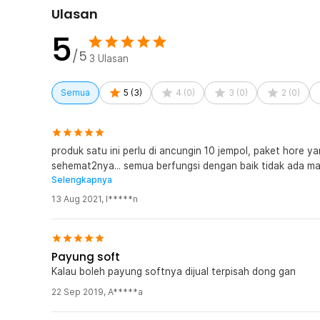
1 x Lampu 45 W
Ulasan
5
/5
3
Ulasan
Semua
5
(
3
)
4
(
0
)
3
(
0
)
2
(
0
)
produk satu ini perlu di ancungin 10 jempol, paket hore
sehemat2nya... semua berfungsi dengan baik tidak ada ma
Selengkapnya
aman. terimakasih. SANGAT REKOMENDASI
13 Aug 2021
,
l*****n
Payung soft
Kalau boleh payung softnya dijual terpisah dong gan
22 Sep 2019
,
A*****a