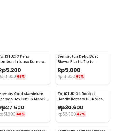
TaffSTUDIO Pena
Semprotan Debu Dust
Pembersih Lensa Kamera
Blower Plastic Tip for
2in1 Pen Cleaner for
Keyboard Lens Camera
Rp
5.200
Rp
5.000
Camera - LP-1
Watch - 1154
Rp
14.900
Rp
14.900
66%
67%
Memory Card Aluminium
TaffSTUDIO L Bracket
Storage Box 18in1 16 MicroSD
Handle Kamera DSLR Video
and 2 SD Card - JJC
Rig Flash Light Mount -
Rp
27.500
Rp
30.600
XDV-1
Rp
51.900
Rp
56.900
48%
47%