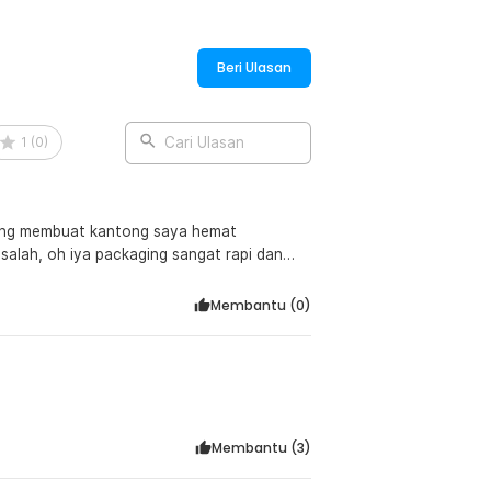
Beri Ulasan
1
(
0
)
Cari Ulasan
 yang membuat kantong saya hemat
salah, oh iya packaging sangat rapi dan
Membantu (
0
)
Membantu (
3
)