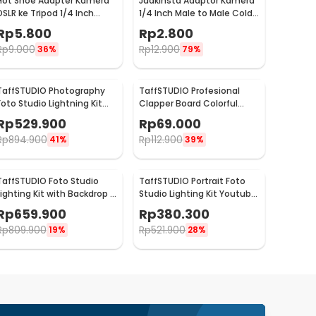
Hot Shoe Adapter Kamera
Jadkinsta Adaptor Kamera
DSLR ke Tripod 1/4 Inch
1/4 Inch Male to Male Cold
Mount Universal
Shoe Tripod Mount - RV81
Rp
5.800
Rp
2.800
Rp
9.000
Rp
12.900
36%
79%
TaffSTUDIO Photography
TaffSTUDIO Profesional
Foto Studio Lightning Kit
Clapper Board Colorful
Youtube Vlog - D-HZ7
Acrylic - TS-3EL
Rp
529.900
Rp
69.000
Rp
894.900
Rp
112.900
41%
39%
TaffSTUDIO Foto Studio
TaffSTUDIO Portrait Foto
Lighting Kit with Backdrop -
Studio Lighting Kit Youtube
LD-TZ11A
Vlog - LD-TZ07A
Rp
659.900
Rp
380.300
Rp
809.900
Rp
521.900
19%
28%