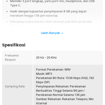
Memiliki 3 port lengkap, yaitu port mic, headphone, dan USB
Type C.
Hadir dengan kapasitas penyimpanan 8 GB yang dapat
merekam hingga 136 jam nonstop.
Dilengkapi suara stereo, hasil rekaman jadi lebih jernih dan
detail.
Desainnya mini dan ringan, sehingga dapat dimasukkan ke
Lebih Banyak
kantong atau tas.
Spesifikasi
Overview
Alat perekam suara atau audio recorder ini memiliki banyak kegunaan
Frekuensi
seperti untuk wawancara, merekam hasil rapat, serta merekam suara
20 Hz - 20 KHz
Respon
dan lagu. Perekam suara dari TaffSTUDIO ini dapat menjadi pilihan
terbaik karena dapat merekam suara dengan jelas dan jernih. Memiliki
file format WAV, yang merupakan format file berkualitas tinggi apabila
Format Perekaman: WAV
dibandingkan dengan format MP3.
Musik: MP3
Perekaman Bit Rate: 1536 Kbps (HQ), 192
Fitur
Kbps (SP)
Sampling Rate
Penyimpanan Rekaman: Perekaman
Mudah Dioperasikan
Berkualitas Tinggi Selama 96 jam /
Perekaman Normal Selama 136 jam
Anda dapat melakukan perekaman suara dengan sangat mudah.
Sumber Rekaman: Rekaman Telepon, Mic
Nyalakan perekam, tunggu agar semua angka muncul pada display,
Internal
kemudian Anda bisa langsung melakukan proses perekaman