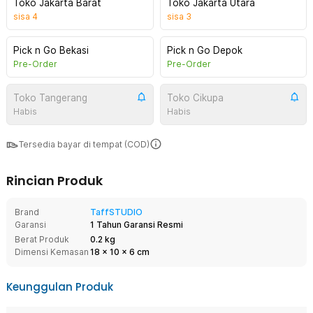
Toko Jakarta Barat
Toko Jakarta Utara
sisa
4
sisa
3
Pick n Go Bekasi
Pick n Go Depok
Pre-Order
Pre-Order
Toko Tangerang
Toko Cikupa
Habis
Habis
Tersedia bayar di tempat (COD)
Rincian Produk
Brand
TaffSTUDIO
Garansi
1 Tahun Garansi Resmi
Berat Produk
0.2 kg
Dimensi Kemasan
18
x
10
x
6
cm
Keunggulan Produk