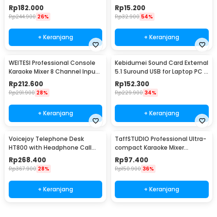
52dB - MF03
Rp
182.000
Rp
15.200
Rp
244.900
26%
Rp
32.900
54%
+ Keranjang
+ Keranjang
WEITESI Professional Console
Kebidumei Sound Card External
Karaoke Mixer 8 Channel Input
5.1 Suround USB for Laptop PC -
Mic - AM-228
CM6206
Rp
212.600
Rp
152.300
Rp
291.900
28%
Rp
229.900
34%
+ Keranjang
+ Keranjang
Voicejoy Telephone Desk
TaffSTUDIO Professional Ultra-
HT800 with Headphone Call
compact Karaoke Mixer
Center VH500
Amplifier 4 Ch - MH400
Rp
268.400
Rp
97.400
Rp
367.900
28%
Rp
150.900
36%
+ Keranjang
+ Keranjang