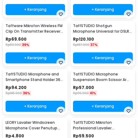
+ Keranjang
+ Keranjang
Taffware Mikrofon Wireless FM
TaffSTUDIO Shotgun
Clip On Transmitter Receiver
Microphone Universal for DSLR
Jack 6.3mm - WR-601
Smartphone Computer - MIC-
Rp
69.600
Rp
120.100
05
Rp
113.900
39%
Rp
187.900
37%
+ Keranjang
+ Keranjang
TaffSTUDIO Microphone and
TaffSTUDIO Microphone
Smartphone Stand Holder 360
Suspension Boom Scissor Arm
Degree - MS-70B
with Lazypod - D6
Rp
94.200
Rp
57.000
Rp
145.900
36%
Rp
95.900
41%
+ Keranjang
+ Keranjang
LEORY Lavalier Windscreen
TaffSTUDIO Mikrofon
Microphone Cover Penutup
Professional Lavalier
Busa Mikrofon - LE1
Microphone Clip 3.5mm - Q10
Rp
4.800
Rp
59.500