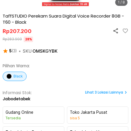
1 / 8
TaffSTUDIO Perekam Suara Digital Voice Recorder 8GB -
T60
-
Black
Rp
207.200
Rp
283.900
28
%
•
SKU
OMSKGYBK
5
(
3
)
Pilihan Warna:
Black
Lihat
3
Lokasi Lainnya
Informasi Stok:
Jabodetabek
Gudang Online
Toko Jakarta Pusat
Tersedia
sisa
5