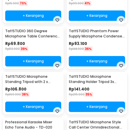
Rp
15.900
70%
Rp
99.900
41%
+ Keranjang
+ Keranjang
TaffSTUDIO 360 Degree
TaffSTUDIO Phantom Power
Microphone Table Conference
Supply Microphone Condenser
Zoom Meeting Studio - iTalk-
1 Channel 48V - RU-P48V
Rp
69.800
Rp
93.100
02
Rp
113.900
39%
Rp
144.900
36%
+ Keranjang
+ Keranjang
TaffSTUDIO Microphone
TaffSTUDIO Microphone
Standing Tripod with 2 x
Standing Holder Tripod 3x
Smartphone Holder - NB-03
Smartphone Holder - NB-04P
Rp
106.800
Rp
141.400
Rp
169.900
38%
Rp
215.900
35%
+ Keranjang
+ Keranjang
Professional Karaoke Mixer
TaffSTUDIO Microphone Style
Echo Tone Audio - TD-020
Call Center Omnidirectional