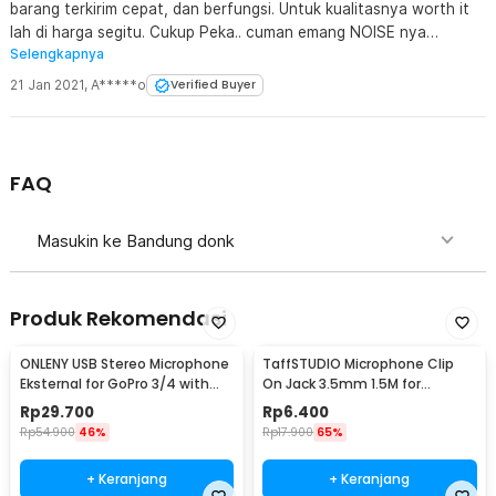
barang terkirim cepat, dan berfungsi. Untuk kualitasnya worth it
lah di harga segitu. Cukup Peka.. cuman emang NOISE nya
Selengkapnya
lumayan tinggi ke depan di sarankan Packagignya lbh bagus dan
aman lagi lah
21 Jan 2021
,
A*****o
Verified Buyer
FAQ
Masukin ke Bandung donk
Produk Rekomendasi
ONLENY USB Stereo Microphone
TaffSTUDIO Microphone Clip
Eksternal for GoPro 3/4 with
On Jack 3.5mm 1.5M for
Clip - DZ0288
Smartphone Laptop - SR-503
Rp
29.700
Rp
6.400
Rp
54.900
46%
Rp
17.900
65%
+ Keranjang
+ Keranjang