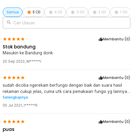
Semua
5
(
3
)
4
(
0
)
3
(
0
)
2
(
0
)
1
(
0
)
Cari Ulasan
Membantu (
0
)
Stok bandung
Masukin ke Bandung donk
20 Sep 2022
,
M*****r
Membantu (
0
)
sudah dicoba ngerekam berfungsi dengan baik dan suara hasil
rekaman cukup jelas, cuma utk cara pemakaian fungsi yg lainnya
Selengkapnya
masih bingung
05 Jul 2021
,
I*****R
Membantu (
0
)
puas