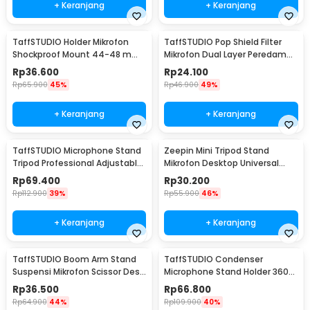
+ Keranjang
+ Keranjang
TaffSTUDIO Holder Mikrofon
TaffSTUDIO Pop Shield Filter
Shockproof Mount 44-48 mm
Mikrofon Dual Layer Peredam
- SH-100
Noise BOP - MPF-6
Rp
36.600
Rp
24.100
Rp
65.900
45%
Rp
46.900
49%
+ Keranjang
+ Keranjang
TaffSTUDIO Microphone Stand
Zeepin Mini Tripod Stand
Tripod Professional Adjustable
Mikrofon Desktop Universal
2 Holder - NB-107
dengan Pop Filter - F-9
Rp
69.400
Rp
30.200
Rp
112.900
39%
Rp
55.900
46%
+ Keranjang
+ Keranjang
TaffSTUDIO Boom Arm Stand
TaffSTUDIO Condenser
Suspensi Mikrofon Scissor Desk
Microphone Stand Holder 360
Clamp - NB-35
Lazypod Clamp - NB-35
Rp
36.500
Rp
66.800
Rp
64.900
44%
Rp
109.900
40%