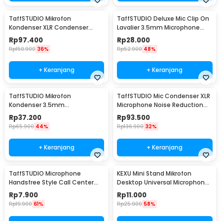
TaffSTUDIO Mikrofon
TaffSTUDIO Deluxe Mic Clip On
Kondenser XLR Condenser
Lavalier 3.5mm Microphone
Microphone Studio Podcast -
Smartphone - EY-510A
Rp
97.400
Rp
28.000
BM-700
Rp
150.900
36%
Rp
52.900
48%
+ Keranjang
+ Keranjang
TaffSTUDIO Mikrofon
TaffSTUDIO Mic Condenser XLR
Kondenser 3.5mm
Microphone Noise Reduction
Omnidirectional Podcast with
with Holder - BM-800
Rp
37.200
Rp
93.500
Stand - SF-666
Rp
65.900
44%
Rp
136.900
32%
+ Keranjang
+ Keranjang
TaffSTUDIO Microphone
KEXU Mini Stand Mikrofon
Handsfree Style Call Center
Desktop Universal Microphone
With Noise Reduction - M5
Holder - BC-08
Rp
7.900
Rp
11.000
Rp
19.900
61%
Rp
25.900
58%