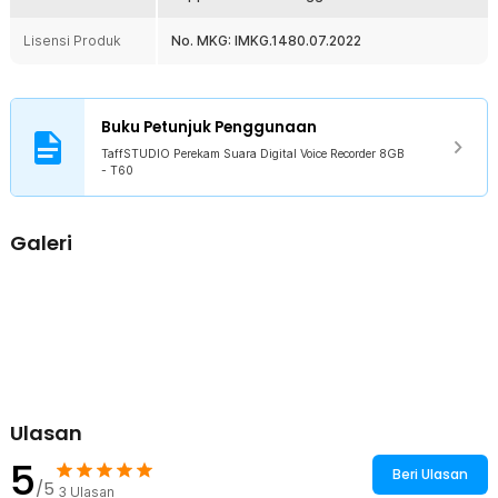
1 x 3.5mm Jack Audio
1 x Earphone
Lisensi Produk
No. MKG: IMKG.1480.07.2022
1 x Mikrofon
1 x Kabel RJ11
1 x Telephone Adapter
1 x Panduan Penggunaan
Buku Petunjuk Penggunaan
TaffSTUDIO Perekam Suara Digital Voice Recorder 8GB
- T60
Galeri
Ulasan
5
Beri Ulasan
/5
3
Ulasan