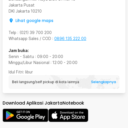
Jakarta Pusat
DKI Jakarta
10210
Lihat google maps
Telp
:
(021) 39 700 200
Whatsapp Sales / COD
:
0896 135 222 00
Jam buka:
Senin - Sabtu
:
09:00
-
20:00
Minggu/Libur Nasional
:
12:00
-
20:00
Idul Fitri
: libur
Selengkapnya
Beli langsung/self pickup di kota lainnya
Download Aplikasi JakartaNotebook