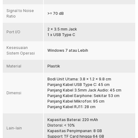
dengan menekan tombol Rec/Stop.
Signal to Noise
Perekam Suara Stereo Portabel
>= 70 dB
Ratio
Untuk mendukung kegiatan perekaman audio Anda berkualitas
stereo, recorder dari TaffSTUDIO ini memiliki desain yang kecil dan
2 x 3.5 mm Jack
bobot yang ringan. Anda dapat memasukkannya ke dalam saku
Port I/O
1 x USB Type C
ataupun membawanya di dalam tas dengan mudah.
Tersedia Tiga Port
Kesesuaian
Alat perekam ini hadir dengan tiga port, yakni port untuk mikrofon,
Windows 7 atau Lebih
Sistem Operasi
headphones dan USB Type C yang tersedia di bagian samping alat
perekam. Dengan tiga port tersebut, Anda dapat dengan mudah
Material
Plastik
menghubungkan alat perekam dengan berbagai perangkat yang
butuh Anda sambungkan.
Bodi Unit Utama: 3.8 x 1.2 x 9.8 cm
Kapasitas Internal 8 GB
Panjang Kabel USB Type C: 45 cm
Terdapat memori internal sebanyak 8 GB yang dapat merekam
Panjang Kabel 3.5mm Jack Audio: 45 cm
suara hingga 136 jam tanpa henti. Anda pun bisa memiliki file audio
Dimensi
Panjang Kabel Earphone: Sekitar 53 cm
yang cukup untuk melakukan berbagai macam aktivitas seperti
Panjang Kabel Mikrofon: 95 cm
merekam podcast, melakukan wawancara, dan lain-lain.
Panjang Kabel RJ11: 28 cm
Kelengkapan Produk
Kapasitas Baterai: 220 mAh
Distorsi: < 10%
Rincian yang Anda dapatkan untuk pembelian produk ini:
Lain-lain
Kapasitas Penyimpanan: 8 GB
1 x TaffSTUDIO Perekam Suara Digital Voice Recorder 8GB - T60
Support TF Card hingga 64 GB
1 x Kabel USB Type C