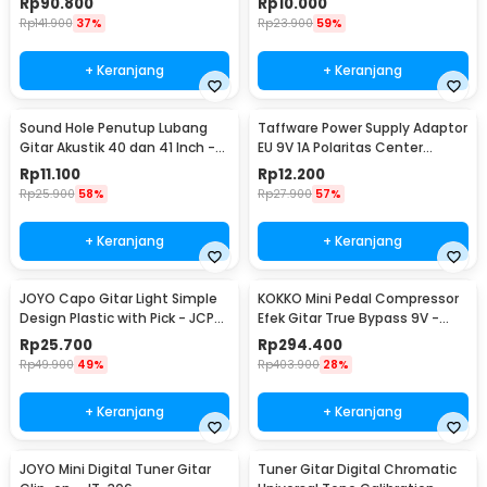
Rp
90.800
Rp
10.000
Rp
141.900
37%
Rp
23.900
59%
+ Keranjang
+ Keranjang
Sound Hole Penutup Lubang
Taffware Power Supply Adaptor
Gitar Akustik 40 dan 41 Inch -
EU 9V 1A Polaritas Center
SH410
Positif - YErY-0910
Rp
11.100
Rp
12.200
Rp
25.900
58%
Rp
27.900
57%
+ Keranjang
+ Keranjang
JOYO Capo Gitar Light Simple
KOKKO Mini Pedal Compressor
Design Plastic with Pick - JCP-
Efek Gitar True Bypass 9V -
01
FCP-2
Rp
25.700
Rp
294.400
Rp
49.900
49%
Rp
403.900
28%
+ Keranjang
+ Keranjang
JOYO Mini Digital Tuner Gitar
Tuner Gitar Digital Chromatic