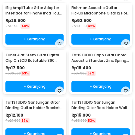
iRig AmpliTube Gitar Adapter
Fishman Acoustic Guitar
Interface for iPhone iPod Touch
Pickup Microphone Gitar 12 Hole
iPad - IRIG-0003
6.35mm 2.8M - P-012
Rp
25.600
Rp
52.500
Rp
48.900
48%
Rp
89.900
42%
+ Keranjang
+ Keranjang
Tuner Alat Stem Gitar Digital
TaffSTUDIO Capo Gitar Chord
Clip On LCD Rotatable 360
Acoustic Standart Zinc Spring
Degree - JT-01
Anti Karat - M556
Rp
17.500
Rp
18.400
Rp
36.900
53%
Rp
37.900
52%
+ Keranjang
+ Keranjang
TaffSTUDIO Gantungan Gitar
TaffSTUDIO Gantungan
Dinding Guitar Holder Bracket
Dinding Gitar Back Holder Wall
Wall Mount - XG-01
Mount - XG-10
Rp
12.100
Rp
16.000
Rp
27.900
57%
Rp
33.900
53%
+ Keranjang
+ Keranjang