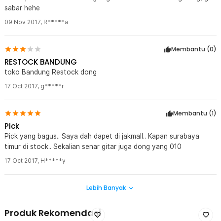
sabar hehe
09 Nov 2017
,
R*****a
Membantu (
0
)
RESTOCK BANDUNG
toko Bandung Restock dong
17 Oct 2017
,
g*****r
Membantu (
1
)
Pick
Pick yang bagus.. Saya dah dapet di jakmall.. Kapan surabaya
timur di stock.. Sekalian senar gitar juga dong yang 010
17 Oct 2017
,
H*****y
Lebih Banyak
Produk Rekomendasi