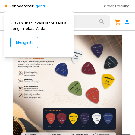
Jabodetabek
ganti
Order Tracking
Alat Kopi
Silakan ubah lokasi store sesuai
dengan lokasi Anda.
Mengerti