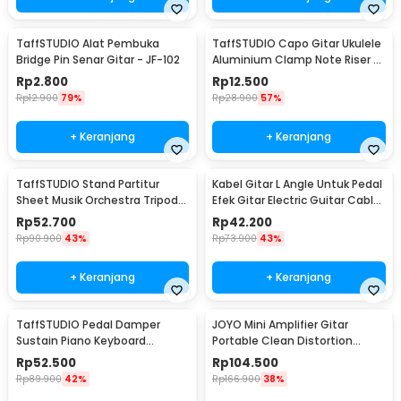
TaffSTUDIO Alat Pembuka
TaffSTUDIO Capo Gitar Ukulele
Bridge Pin Senar Gitar - JF-102
Aluminium Clamp Note Riser -
M556
Rp
2.800
Rp
12.500
Rp
12.900
79%
Rp
28.900
57%
+ Keranjang
+ Keranjang
TaffSTUDIO Stand Partitur
Kabel Gitar L Angle Untuk Pedal
Sheet Musik Orchestra Tripod
Efek Gitar Electric Guitar Cable
Foldable 1.2m - F-01HC
6 PCS - XGQ-X-6
Rp
52.700
Rp
42.200
Rp
90.900
43%
Rp
73.900
43%
+ Keranjang
+ Keranjang
TaffSTUDIO Pedal Damper
JOYO Mini Amplifier Gitar
Sustain Piano Keyboard
Portable Clean Distortion
Universal Jack 6.35 mm - WTB-
Headphone Amp 2W - JA-01
Rp
52.500
Rp
104.500
005
Rp
89.900
42%
Rp
166.900
38%