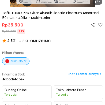
1 / 7
TaffSTUDIO Pick Gitar Akustik Electric Plectrum Assorted
50 PCS - A011A
-
Multi-Color
Rp
35.500
Rp
63.900
45
%
•
SKU
OMHZ61MC
4.5
(
11
)
Pilihan Warna:
Multi-Color
Lihat
4
Lokasi Lainnya
Informasi Stok:
Jabodetabek
Gudang Online
Toko Jakarta Pusat
Tersedia
Tersedia