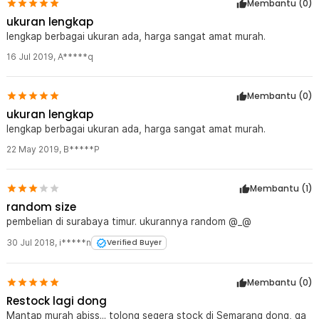
Membantu (
0
)
ukuran lengkap
lengkap berbagai ukuran ada, harga sangat amat murah.
16 Jul 2019
,
A*****q
Membantu (
0
)
ukuran lengkap
lengkap berbagai ukuran ada, harga sangat amat murah.
22 May 2019
,
B*****P
Membantu (
1
)
random size
pembelian di surabaya timur. ukurannya random @_@
30 Jul 2018
,
i*****n
Verified Buyer
Membantu (
0
)
Restock lagi dong
Mantap murah abiss... tolong segera stock di Semarang dong, ga