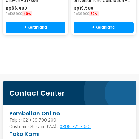
Clip-on - JT-306
Universal Tone Calibration -
AT-01A
Rp
66.400
Rp
19.500
Rp
108.900
40%
Rp
39.900
52%
+ Keranjang
+ Keranjang
Beli Sekarang
Contact Center
Pembelian Online
Telp : (021) 39 700 200
Customer Service (WA) :
0899 721 7050
Toko Kami