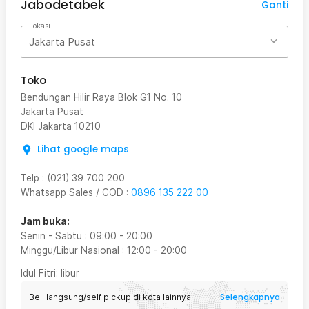
Jabodetabek
Ganti
Lokasi
Jakarta Pusat
Toko
Bendungan Hilir Raya Blok G1 No. 10
Jakarta Pusat
DKI Jakarta
10210
Lihat google maps
Telp
:
(021) 39 700 200
Whatsapp Sales / COD
:
0896 135 222 00
Jam buka:
Senin - Sabtu
:
09:00
-
20:00
Minggu/Libur Nasional
:
12:00
-
20:00
Idul Fitri
: libur
Selengkapnya
Beli langsung/self pickup di kota lainnya