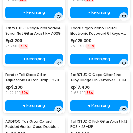
+ Keranjang
+ Keranjang
TaffSTUDIO Bridge Pins Saddle
Toddi Organ Piano Digital
Senar Nut Gitar Akustik - A009
Electronic Keyboard 61 Keys -
MQ-6106
Rp
3.200
Rp
129.300
Rp
12.900
76%
Rp
199.900
36%
+ Keranjang
+ Keranjang
Fender Tali Strap Gitar
TaffSTUDIO Capo Gitar Zinc
Adjustable Guitar Strap - 27B
Alloy Bridge Pin Remover - QBJ
Rp
9.200
Rp
17.400
Rp
22.900
60%
Rp
36.900
53%
+ Keranjang
+ Keranjang
ADDFOO Tas Gitar Oxford
TaffSTUDIO Pick Gitar Akustik 12
Padded Guitar Case Double
PCS - AP-12P
Strap Waterproof - ZH06501