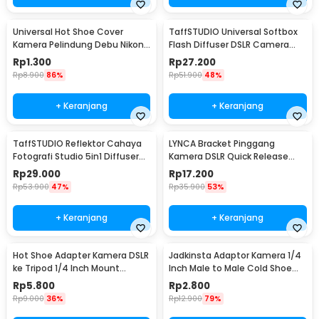
Universal Hot Shoe Cover
TaffSTUDIO Universal Softbox
Kamera Pelindung Debu Nikon
Flash Diffuser DSLR Camera
Canon BS-1 - JT152
Lighting - YC1517
Rp
1.300
Rp
27.200
Rp
8.900
86%
Rp
51.900
48%
+ Keranjang
+ Keranjang
TaffSTUDIO Reflektor Cahaya
LYNCA Bracket Pinggang
Fotografi Studio 5in1 Diffuser
Kamera DSLR Quick Release
58cm - CL-RT50
Belt Button 1/4 Inch - UK-A8S
Rp
29.000
Rp
17.200
Rp
53.900
47%
Rp
35.900
53%
+ Keranjang
+ Keranjang
Hot Shoe Adapter Kamera DSLR
Jadkinsta Adaptor Kamera 1/4
ke Tripod 1/4 Inch Mount
Inch Male to Male Cold Shoe
Universal
Tripod Mount - RV81
Rp
5.800
Rp
2.800
Rp
9.000
36%
Rp
12.900
79%