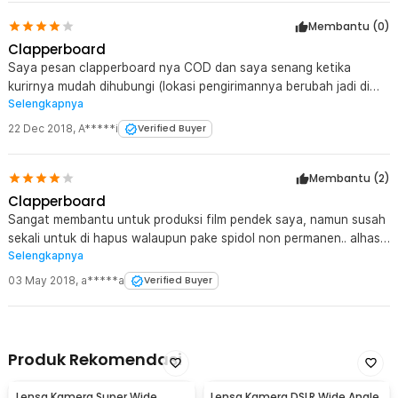
Membantu (
0
)
Clapperboard
Saya pesan clapperboard nya COD dan saya senang ketika
kurirnya mudah dihubungi (lokasi pengirimannya berubah jadi di
Selengkapnya
kampus bukan dirumah, krn memang saya sedang ada kelas saat
itu). Produk yang saya terima juga sesuai gambar. Namun
22 Dec 2018
,
A*****i
Verified Buyer
sayangnya (seperti review sebelum saya) sulit dihapus spidolnya
jadi saya lapisi lakban bening biar bisa terhapus. Overall saya suka
Membantu (
2
)
sama produk dan kecepatan pengirimannya, bahkan teman2 saya
langsung ikut beli hari itu juga di offline storenya haha.
Clapperboard
Sangat membantu untuk produksi film pendek saya, namun susah
sekali untuk di hapus walaupun pake spidol non permanen.. alhasil
Selengkapnya
di lapis lakban bening biar bisa terhapus
03 May 2018
,
a*****a
Verified Buyer
Produk Rekomendasi
Lensa Kamera Super Wide
Lensa Kamera DSLR Wide Angle