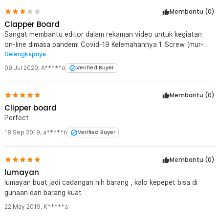
Membantu (
0
)
Clapper Board
Sangat membantu editor dalam rekaman video untuk kegiatan
on-line dimasa pandemi Covid-19 Kelemahannya 1. Screw (mur-
Selengkapnya
bautnya) mudah lepas, jalan keluarnya karena dilokasi paling
mudah ditambahkan tisue sebagai pengencang. 2. Bidang
09 Jul 2020
,
A*****o
Verified Buyer
permukaan bahan akrilik di cat putih sebagai dasar sehingga
susah dihapus walaupun dengan tinta boardmarker pen.
Membantu (
0
)
Menghapus untuk mengganti tulisan dengan aceton yang paling
efektif. 3. Saran bila menjual lagi, sediakan bila bahan yang dipakai
Clipper board
akrilik maka yang dicat dasar putih sebaiknya bidang belakang.
Perfect
Karena tinta boardmarker pen mudah dihapus cukup dengan lap.
18 Sep 2019
,
a*****n
Verified Buyer
Membantu (
0
)
lumayan
lumayan buat jadi cadangan nih barang , kalo kepepet bisa di
gunaan dan barang kuat
22 May 2019
,
K*****a