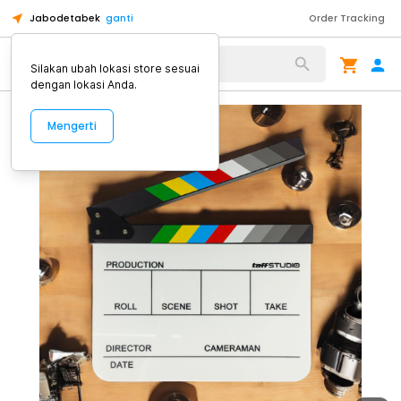
Jabodetabek
ganti
Order Tracking
Alat Kopi
Silakan ubah lokasi store sesuai
dengan lokasi Anda.
Mengerti