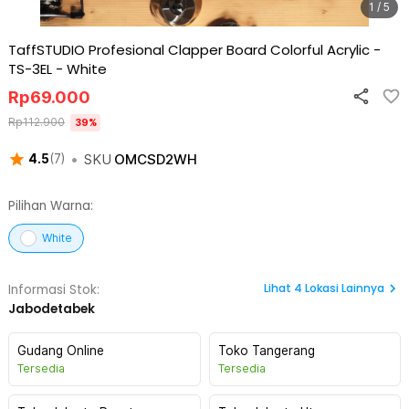
1 / 5
TaffSTUDIO Profesional Clapper Board Colorful Acrylic -
TS-3EL
-
White
Rp
69.000
Rp
112.900
39
%
•
SKU
OMCSD2WH
4.5
(
7
)
Pilihan Warna:
White
Lihat
4
Lokasi Lainnya
Informasi Stok:
Jabodetabek
Gudang Online
Toko Tangerang
Tersedia
Tersedia