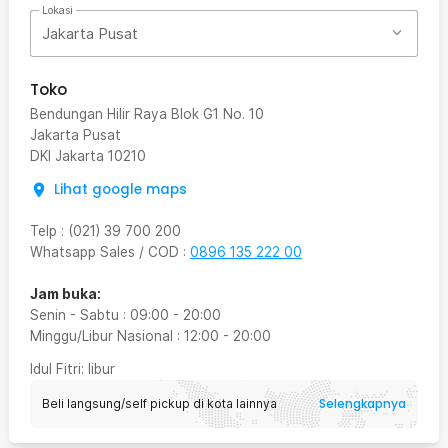
Lokasi
Jakarta Pusat
Toko
Bendungan Hilir Raya Blok G1 No. 10
Jakarta Pusat
DKI Jakarta
10210
Lihat google maps
Telp
:
(021) 39 700 200
Whatsapp Sales / COD
:
0896 135 222 00
Jam buka:
Senin - Sabtu
:
09:00
-
20:00
Minggu/Libur Nasional
:
12:00
-
20:00
Idul Fitri
: libur
Selengkapnya
Beli langsung/self pickup di kota lainnya