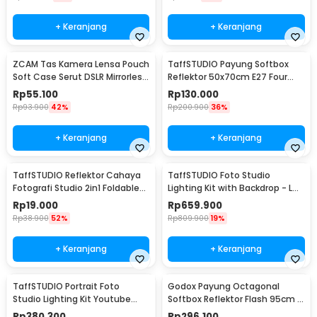
+ Keranjang
+ Keranjang
ZCAM Tas Kamera Lensa Pouch
TaffSTUDIO Payung Softbox
Soft Case Serut DSLR Mirrorless
Reflektor 50x70cm E27 Four
4 PCS - ZC121
Lamp Socket - KS65
Rp
55.100
Rp
130.000
Rp
93.900
42%
Rp
200.900
36%
+ Keranjang
+ Keranjang
TaffSTUDIO Reflektor Cahaya
TaffSTUDIO Foto Studio
Fotografi Studio 2in1 Foldable
Lighting Kit with Backdrop - LD-
60cm - YE-R110
TZ11A
Rp
19.000
Rp
659.900
Rp
38.900
52%
Rp
809.900
19%
+ Keranjang
+ Keranjang
TaffSTUDIO Portrait Foto
Godox Payung Octagonal
Studio Lighting Kit Youtube
Softbox Reflektor Flash 95cm -
Vlog - LD-TZ07A
SB-UBW
Rp
380.300
Rp
296.100