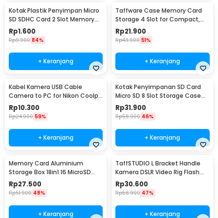
Kotak Plastik Penyimpan Micro
Taffware Case Memory Card
SD SDHC Card 2 Slot Memory
Storage 4 Slot for Compact,
Card Storage - SD10
SD, and Micro SD - WC0572
Rp
1.600
Rp
21.900
Rp
9.900
84%
Rp
43.900
51%
+ Keranjang
+ Keranjang
Kabel Kamera USB Cable
Kotak Penyimpanan SD Card
Camera to PC for Nikon Coolpix
Micro SD 8 Slot Storage Case
1.5 M - UC-E6
Anti Benturan - 421
Rp
10.300
Rp
31.900
Rp
24.900
59%
Rp
58.900
46%
+ Keranjang
+ Keranjang
Memory Card Aluminium
TaffSTUDIO L Bracket Handle
Storage Box 18in1 16 MicroSD
Kamera DSLR Video Rig Flash
and 2 SD Card - JJC
Light Mount - XDV-1
Rp
27.500
Rp
30.600
Rp
51.900
48%
Rp
56.900
47%
+ Keranjang
+ Keranjang