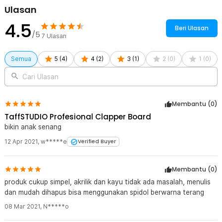
Ulasan
Kelengkapan Produk
4.5
Beri Ulasan
Rincian yang Anda dapatkan untuk pembelian produk ini:
/5
7
Ulasan
1 x TaffSTUDIO Profesional Clapper Board Colorful Acrylic - TS-
3EL
Semua
5
(
4
)
4
(
2
)
3
(
1
)
2
(
0
)
1
(
0
)
Cari Ulasan
Membantu (
0
)
TaffSTUDIO Profesional Clapper Board
bikin anak senang
12 Apr 2021
,
w*****e
Verified Buyer
Membantu (
0
)
produk cukup simpel, akrilik dan kayu tidak ada masalah, menulis
dan mudah dihapus bisa menggunakan spidol berwarna terang
08 Mar 2021
,
N*****o