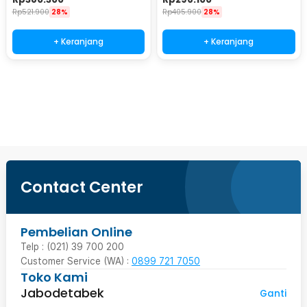
Rp
521.900
28%
Rp
405.900
28%
+ Keranjang
+ Keranjang
Beli Sekarang
Contact Center
Pembelian Online
Telp : (021) 39 700 200
Customer Service (WA) :
0899 721 7050
Toko Kami
Jabodetabek
Ganti