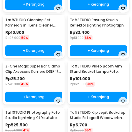
+ Keranjang
+ Keranjang
TaffSTUDIO Cleaning Set
TaffSTUDIO Payung Studio
Kamera 3 in 1 Lens Cleaner
Reflektor Lighting Photography
Blower - LP-1
Flash 80cm - UB-004
Rp
10.800
Rp
33.400
Rp
25.900
59%
Rp
51.000
35%
+ Keranjang
+ Keranjang
Z-One Magic Super Bar Clamp
TaffSTUDIO Video Boom Arm
Clip Aksesoris Kamera DSLR 1/4
Stand Bracket Lampu Foto
3/8 Inch - JT10002
Studio - SB36WE
Rp
25.200
Rp
101.000
Rp
48.900
49%
Rp
162.900
38%
+ Keranjang
+ Keranjang
TaffSTUDIO Photography Foto
TaffSTUDIO Klip Jepit Backdrop
Studio Lightning Kit Youtube
Studio Fotografi Woodworking
Vlog - D-HZ7
6 Inch - PB-A06
Rp
529.900
Rp
5.700
Rp
894.900
41%
Rp
15.900
65%