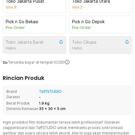
Toko Jakarta Pusat
Toko Jakarta Utara
sisa
9
sisa
2
Pick n Go Bekasi
Pick n Go Depok
Pre-Order
Pre-Order
Toko Jakarta Barat
Toko Cikupa
Habis
Habis
Tersedia bayar di tempat (COD)
Rincian Produk
Brand
TaffSTUDIO
Garansi
-
Berat Produk
1.9 kg
Dimensi Kemasan
35
x
30
x
5
cm
Ingin produksi film dokumenter terasa lebih profesional? Gunakan
clapperboard dari TaffSTUDIO untuk membantu proses sinkronisasi
gambar dan suara secara lebih akurat. Alat ini juga akan mempermudah