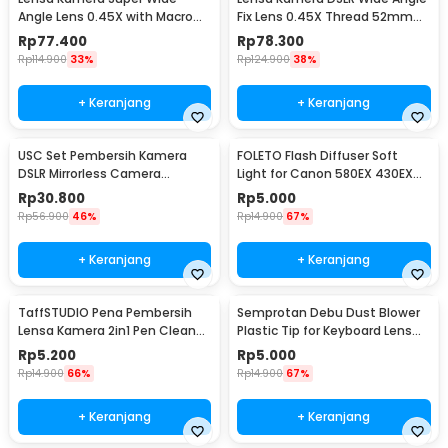
Angle Lens 0.45X with Macro
Fix Lens 0.45X Thread 52mm
58mm for Canon - S-DAL-0001
with Macro
Rp
77.400
Rp
78.300
Rp
114.900
33%
Rp
124.900
38%
+ Keranjang
+ Keranjang
USC Set Pembersih Kamera
FOLETO Flash Diffuser Soft
DSLR Mirrorless Camera
Light for Canon 580EX 430EX
Cleaning Kit - W346
Nikon SB-800
Rp
30.800
Rp
5.000
Rp
56.900
46%
Rp
14.900
67%
+ Keranjang
+ Keranjang
TaffSTUDIO Pena Pembersih
Semprotan Debu Dust Blower
Lensa Kamera 2in1 Pen Cleaner
Plastic Tip for Keyboard Lens
for Camera - LP-1
Camera Watch - 1154
Rp
5.200
Rp
5.000
Rp
14.900
66%
Rp
14.900
67%
+ Keranjang
+ Keranjang