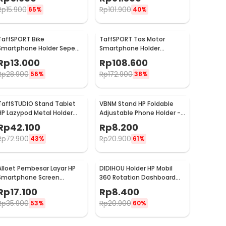
Rp
15.900
Rp
101.900
65%
40%
TaffSPORT Bike
TaffSPORT Tas Motor
Smartphone Holder Sepeda
Smartphone Holder
Universal Bicycle - JR-OK5
Motorcycle Fuel Bag - SA212
Rp
13.000
Rp
108.600
Rp
28.900
Rp
172.900
56%
38%
TaffSTUDIO Stand Tablet
VBNM Stand HP Foldable
HP Lazypod Metal Holder
Adjustable Phone Holder -
Desk Clamp 6-8 Inch - D9
620
Rp
42.100
Rp
8.200
Rp
72.900
Rp
20.900
43%
61%
Alloet Pembesar Layar HP
DIDIHOU Holder HP Mobil
Smartphone Screen
360 Rotation Dashboard
Amplifier 10 Inch - SY-11
Clamp Car Phone Holder -
Rp
17.100
Rp
8.400
YB20-3
Rp
35.900
Rp
20.900
53%
60%