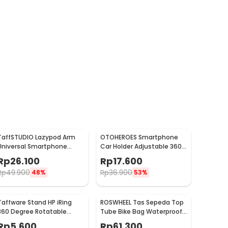
TaffSTUDIO Lazypod Arm
OTOHEROES Smartphone
Universal Smartphone
Car Holder Adjustable 360
Tablet Holder Klip Clamp -
Degree with Suction Cup -
Rp
26.100
Rp
17.600
A-138
T003
Rp
49.900
Rp
36.900
48%
53%
Taffware Stand HP iRing
ROSWHEEL Tas Sepeda Top
360 Degree Rotatable
Tube Bike Bag Waterproof
Phone Holder - R20
Holder HP 6 Inch - ROS12
Rp
5.600
Rp
61.300