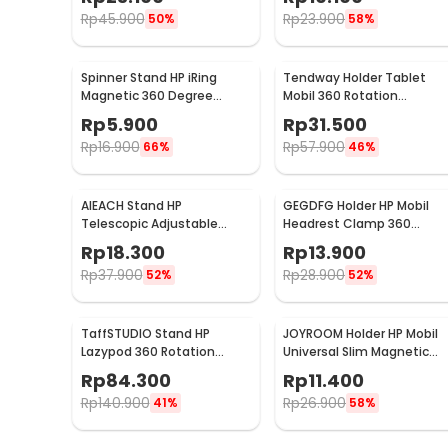
Rp
45.900
Rp
23.900
50%
58%
Spinner Stand HP iRing
Tendway Holder Tablet
Magnetic 360 Degree
Mobil 360 Rotation
Rotary Phone Holder
Headrest Mount 8-11 Inch -
Rp
5.900
Rp
31.500
SBT-1104
Rp
16.900
Rp
57.900
66%
46%
AIEACH Stand HP
GEGDFG Holder HP Mobil
Telescopic Adjustable
Headrest Clamp 360
Phone Holder - K2
Rotation Car Phone Holder
Rp
18.300
Rp
13.900
- GP97
Rp
37.900
Rp
28.900
52%
52%
TaffSTUDIO Stand HP
JOYROOM Holder HP Mobil
Lazypod 360 Rotation
Universal Slim Magnetic
Adjustable Phone Holder -
Car Phone Holder - F6
Rp
84.300
Rp
11.400
GH027
Rp
140.900
Rp
26.900
41%
58%