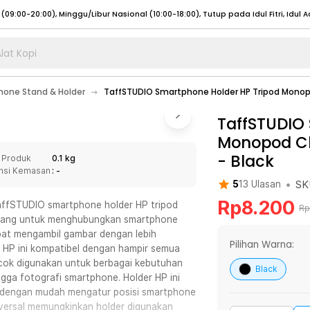
lat Kopi
umat (07:00 - 20:00), Sabtu - Minggu (08:00 - 20:00), Tutup pada Idul Fitri
Sele
one Stand & Holder
TaffSTUDIO Smartphone Holder HP Tripod Monop
:00 - 20:00), Sabtu - Minggu/ Libur Nasional (08:00 - 17:00)
Selengkapnya
:00 - 20:00), Sabtu - Minggu/ Libur Nasional (08:00 - 17:00)
TaffSTUDIO
Selengkapnya
Monopod Cl
 (09:00-20:00), Minggu/Libur Nasional (12:00-20:00), Tutup pada Idul Fitri
Sele
-
Black
 Produk
0.1 kg
 (09:00-20:00), Minggu/Libur Nasional (12:00-20:00), Tutup pada Idul Fitri
Sele
nsi Kemasan
: -
•
SK
5
13
Ulasan
Rp
8.200
TaffSTUDIO smartphone holder HP tripod
Rp
ancang untuk menghubungkan smartphone
pat mengambil gambar dengan lebih
umat (07:00 - 20:00), Sabtu - Minggu (08:00 - 20:00), Tutup pada Idul Fitri
Sele
Pilihan Warna:
der HP ini kompatibel dengan hampir semua
cok digunakan untuk berbagai kebutuhan
:00 - 20:00), Sabtu - Minggu/ Libur Nasional (08:00 - 17:00)
Selengkapnya
Black
ingga fotografi smartphone. Holder HP ini
:00 - 20:00), Sabtu - Minggu/ Libur Nasional (08:00 - 17:00)
Selengkapnya
t dengan mudah mengatur posisi smartphone
versal memungkinkan holder digunakan