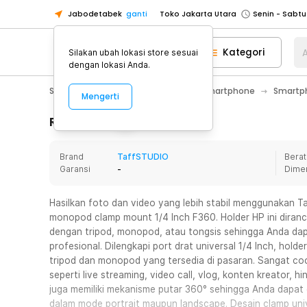
Jabodetabek
ganti
Toko Jakarta Utara
Toko Tangerang
Kategori
A
Silakan ubah lokasi store sesuai
Toko Cikupa
dengan lokasi Anda.
Pick n Go Jakarta Barat
Senin - J
Smartphone & Tablet
Aksesoris Smartphone
Smartph
Mengerti
Pick n Go Bekasi
Senin - Jumat (08
Pick n Go Depok
Senin - Jumat (08
Rincian Produk
Toko Jakarta Pusat
Senin - Sabtu
Brand
TaffSTUDIO
Berat
Toko Jakarta Barat
Senin - Sabtu
Garansi
-
Dime
Toko Jakarta Utara
Toko Tangerang
Hasilkan foto dan video yang lebih stabil menggunakan 
monopod clamp mount 1/4 Inch F360. Holder HP ini dir
Toko Cikupa
dengan tripod, monopod, atau tongsis sehingga Anda da
Pick n Go Jakarta Barat
Senin - J
profesional. Dilengkapi port drat universal 1/4 Inch, hol
tripod dan monopod yang tersedia di pasaran. Sangat co
Pick n Go Bekasi
Senin - Jumat (08
seperti live streaming, video call, vlog, konten kreator, h
Pick n Go Depok
Senin - Jumat (08
juga memiliki mekanisme putar 360° sehingga Anda dapa
dalam mode portrait maupun landscape. Desain clamp uni