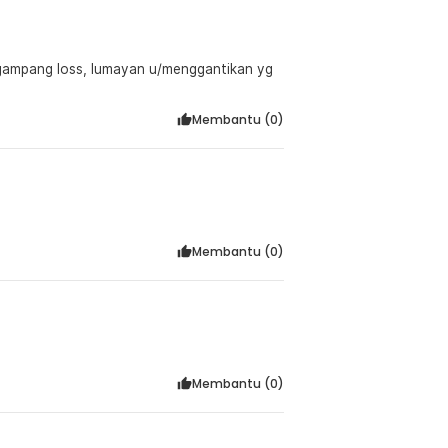
k gampang loss, lumayan u/menggantikan yg
Membantu (
0
)
Membantu (
0
)
Membantu (
0
)