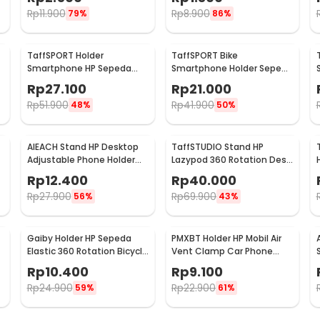
Rp
11.900
Rp
8.900
79%
86%
TaffSPORT Holder
TaffSPORT Bike
Smartphone HP Sepeda
Smartphone Holder Sepeda
Handlebar Clamp Bicycle
Universal Rack Bicycle -
Rp
27.100
Rp
21.000
Holder - YP07
BM03
Rp
51.900
Rp
41.900
48%
50%
AIEACH Stand HP Desktop
TaffSTUDIO Stand HP
Adjustable Phone Holder
Lazypod 360 Rotation Desk
17cm - K2
Clamp Smartphone Holder
Rp
12.400
Rp
40.000
- D9
Rp
27.900
Rp
69.900
56%
43%
Gaiby Holder HP Sepeda
PMXBT Holder HP Mobil Air
Elastic 360 Rotation Bicycle
Vent Clamp Car Phone
Phone Holder - B07
Holder - YC001
Rp
10.400
Rp
9.100
Rp
24.900
Rp
22.900
59%
61%