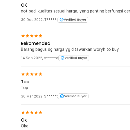
OK
not bad. kualitas sesuai harga, yang penting berfungsi de
30 Dec 2022
,
T*****i
Verified Buyer
Rekomended
Barang bagus dg harga yg ditawarkan woryh to buy
14 Sep 2022
,
A*****o
Verified Buyer
Top
Top
30 Mar 2022
,
S*****t
Verified Buyer
Ok
Oke