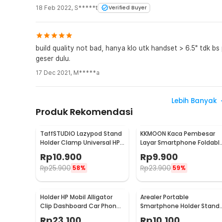
18 Feb 2022
,
S*****t
Verified Buyer
build quality not bad, hanya klo utk handset > 6.5" tdk bs 
geser dulu.
17 Dec 2021
,
M*****a
Lebih Banyak
Produk Rekomendasi
TaffSTUDIO Lazypod Stand
KKMOON Kaca Pembesar
Holder Clamp Universal HP
Layar Smartphone Foldabl
Tablet Monopod 57cm -
Magnifier Stand 5X - F1
Rp
10.900
Rp
9.900
Tripod-8-1
Rp
25.900
Rp
23.900
58%
59%
Holder HP Mobil Alligator
Arealer Portable
Clip Dashboard Car Phone
Smartphone Holder Stand
Holder
Silicone Anti Slip - PA456
Rp
23.100
Rp
10.100