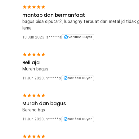
mantap dan bermanfaat
bagus bisa diputar2, lubangny terbuat dari metal jd tida
lama
13 Jun 2023
,
s*****a
Verified Buyer
Beli aja
Murah bagus
11 Jun 2023
,
h*****o
Verified Buyer
Murah dan bagus
Barang bgs
11 Jun 2023
,
h*****o
Verified Buyer