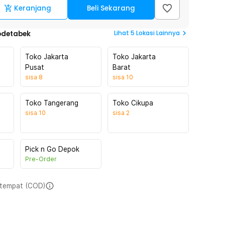
Keranjang
Beli Sekarang
Lihat
5
Lokasi Lainnya
odetabek
Toko Jakarta
Toko Jakarta
Pusat
Barat
sisa
8
sisa
10
Toko Tangerang
Toko Cikupa
sisa
10
sisa
2
Pick n Go Depok
Pre-Order
i tempat (COD)