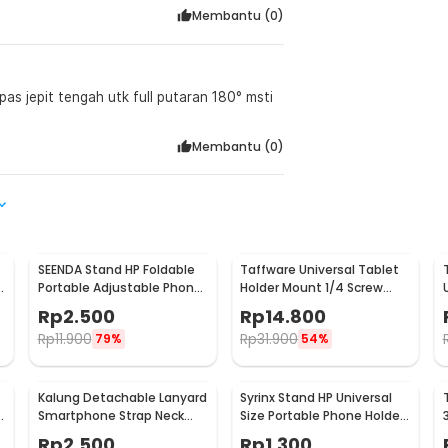
Membantu (
0
)
pas jepit tengah utk full putaran 180° msti
Membantu (
0
)
SEENDA Stand HP Foldable
Taffware Universal Tablet
e
Portable Adjustable Phone
Holder Mount 1/4 Screw
Holder - S089
Bracket Tripod - VTM4
Rp
2.500
Rp
14.800
Rp
11.900
Rp
31.900
79%
54%
Kalung Detachable Lanyard
Syrinx Stand HP Universal
Smartphone Strap Neck
Size Portable Phone Holder
Cord
- SY19
Rp
2.500
Rp
1.300