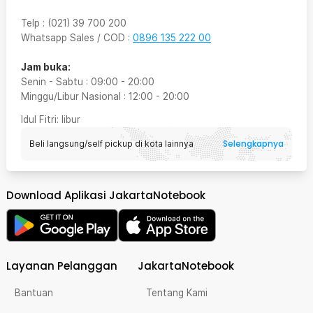
Telp
:
(021) 39 700 200
Whatsapp Sales / COD
:
0896 135 222 00
Jam buka:
Senin - Sabtu
:
09:00
-
20:00
Minggu/Libur Nasional
:
12:00
-
20:00
Idul Fitri
: libur
Selengkapnya
Beli langsung/self pickup di kota lainnya
Download Aplikasi JakartaNotebook
Layanan Pelanggan
JakartaNotebook
Bantuan
Tentang Kami