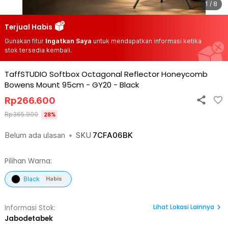
1 / 8
Terjual Habis
Gunakan fitur
Ingatkan Saya
untuk mendapatkan informasi ketika
stok tersedia kembali.
TaffSTUDIO Softbox Octagonal Reflector Honeycomb
Bowens Mount 95cm - GY20
-
Black
Rp
266.600
Rp
365.900
28
%
Belum ada ulasan
•
SKU
7CFA06BK
Pilihan Warna:
Black
Habis
Lihat
Lokasi Lainnya
Informasi Stok:
Jabodetabek