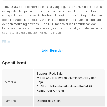
TaffSTUDIO softbox merupakan alat yang digunakan untuk merefleksikan
cahaya dari lampu flash sehingga lebih merata dan tidak ada hotspot
cahaya. Reflektor cahaya ini berbentuk segi delapan (octagon) dengan
desain parabolik reflector yang unik. Softbox ini juga sudah dilengkapi
dengan mounting bowens. Produk ini menawarkan kemudahan dan
kecepatan perakitan, menjadikannya solusi portabel yang efisien untuk
sesi foto di studio maupun di luar ruangan.
Fitur
Mounting Bowens
Lebih Banyak
Softbox ini dilengkapi dengan mounting bowens, yang mana sudah
standar industri global. Dengan mounting bowens yang kokoh,
Spesifikasi
Anda mendapatkan fleksibilitas tanpa batas untuk
mengintegrasikan softbox ini ke dalam setup pencahayaan
profesional yang sudah Anda miliki. Sehingga menjadikan proses
Support Rod: Baja
setup studio lebih efisien dan andal.
Metal Chuck Bowens: Aluminium Alloy dan
Material
Baja
Diameter Yang Luas
Softbox: Nilon dan Aluminium Reflektif
Softbox octagonal dari TaffSTUDIO memiliki diameter 95 cm.
Kain Difusi: Oxford
Dengan diameter sebesar 95 cm, softbox octagonal ini dirancang
untuk menghasilkan sumber cahaya buatan yang sangat besar,
Dimensi
menjamin kualitas cahaya yang paling lembut dan merata. Ukuran
Diameter: 95 cm
95 cm sangat ideal dan serbaguna untuk berbagai skenario