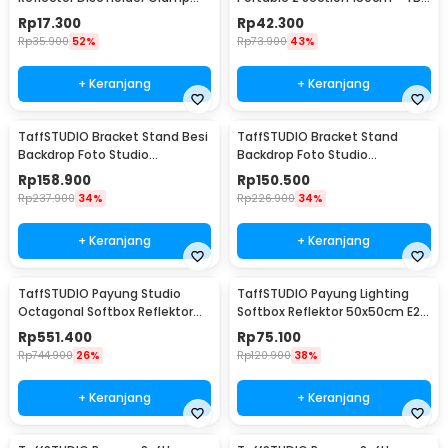
Klip Reflektor - QM3622
037
Rp
17.300
Rp
42.300
Rp
35.900
52%
Rp
73.900
43%
+ Keranjang
+ Keranjang
TaffSTUDIO Bracket Stand Besi
TaffSTUDIO Bracket Stand
Backdrop Foto Studio
Backdrop Foto Studio
200x200cm - DD-110
200x160cm - DD-110
Rp
158.900
Rp
150.500
Rp
237.900
34%
Rp
226.900
34%
+ Keranjang
+ Keranjang
TaffSTUDIO Payung Studio
TaffSTUDIO Payung Lighting
Octagonal Softbox Reflektor
Softbox Reflektor 50x50cm E27
Flash 90cm - KS90
Single Socket - LD-TZ206
Rp
551.400
Rp
75.100
Rp
744.900
26%
Rp
120.900
38%
+ Keranjang
+ Keranjang