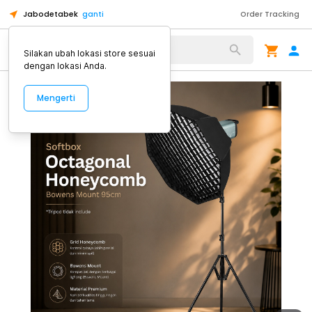
Jabodetabek
ganti
Order Tracking
Alat Kopi
Silakan ubah lokasi store sesuai
dengan lokasi Anda.
Mengerti