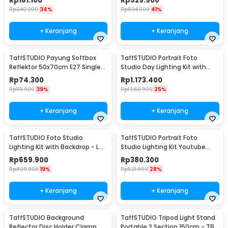
Rp
161.100
Rp
529.900
Rp
240.900
34%
Rp
894.900
41%
+ Keranjang
+ Keranjang
TaffSTUDIO Payung Softbox
TaffSTUDIO Portrait Foto
Reflektor 50x70cm E27 Single
Studio Day Lighting Kit with
Socket - CL-RT50
Backdrop - LD-TZ25
Rp
74.300
Rp
1.173.400
Rp
119.900
39%
Rp
1.560.900
25%
+ Keranjang
+ Keranjang
TaffSTUDIO Foto Studio
TaffSTUDIO Portrait Foto
Lighting Kit with Backdrop - LD-
Studio Lighting Kit Youtube
TZ11A
Vlog - LD-TZ07A
Rp
659.900
Rp
380.300
Rp
809.900
19%
Rp
521.900
28%
+ Keranjang
+ Keranjang
TaffSTUDIO Background
TaffSTUDIO Tripod Light Stand
Reflector Disc Holder Clamp
Portable 2 Section 150cm - TB-