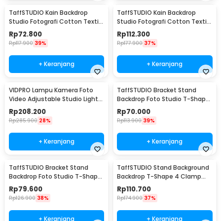
TaffSTUDIO Kain Backdrop
TaffSTUDIO Kain Backdrop
Studio Fotografi Cotton Textile
Studio Fotografi Cotton Textile
Muslin Cloth 190x280cm - B29
Muslin Cloth 300x300cm - B29
Rp
72.800
Rp
112.300
Rp
117.900
39%
Rp
177.900
37%
+ Keranjang
+ Keranjang
VIDPRO Lampu Kamera Foto
TaffSTUDIO Bracket Stand
Video Adjustable Studio Light
Backdrop Foto Studio T-Shape
Kit 416 LED 30W - LED-416
with 2 Clip 60x70cm - M138
Rp
208.200
Rp
70.000
Rp
285.900
28%
Rp
113.900
39%
+ Keranjang
+ Keranjang
TaffSTUDIO Bracket Stand
TaffSTUDIO Stand Background
Backdrop Foto Studio T-Shape
Backdrop T-Shape 4 Clamp
with 2 Clip 70x200cm - M138
200x190cm - M139
Rp
79.600
Rp
110.700
Rp
126.900
38%
Rp
174.900
37%
+ Keranjang
+ Keranjang