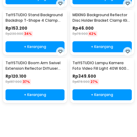
TaffSTUDIO Stand Background
MEKING Background Reflector
Backdrop T-Shape 4 Clamp
Disc Holder Bracket Clamp Klip
200x260cm - M139
Backdrop - QM3400
Rp
153.200
Rp
46.000
Rp
230.900
34%
Rp
78.900
42%
+ Keranjang
+ Keranjang
TaffSTUDIO Boom Arm Swivel
TaffSTUDIO Lampu Kamera
Extension Reflector Diffuser
Foto Video Fill Light 40W 600
Clamp - CD-60
LED - U600+
Rp
120.100
Rp
349.600
Rp
187.900
37%
Rp
478.900
27%
+ Keranjang
+ Keranjang
Ingatkan Saya