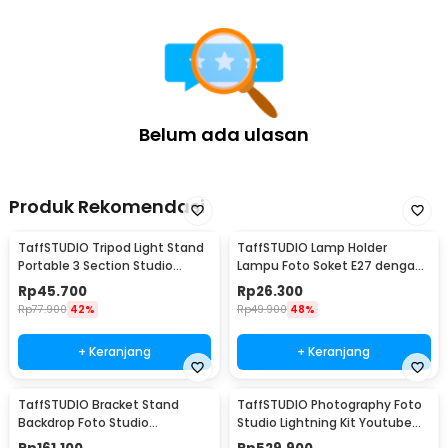
Belum ada ulasan
Produk Rekomendasi
TaffSTUDIO Tripod Light Stand
TaffSTUDIO Lamp Holder
Portable 3 Section Studio
Lampu Foto Soket E27 dengan
Lighting 2M - SN303
Dudukan Payung Kabel 1.6M -
Rp
45.700
Rp
26.300
HQ-DZ001
Rp
77.900
42%
Rp
49.900
48%
+ Keranjang
+ Keranjang
TaffSTUDIO Bracket Stand
TaffSTUDIO Photography Foto
Backdrop Foto Studio
Studio Lightning Kit Youtube
190x300cm - BS-300
Vlog - D-HZ7