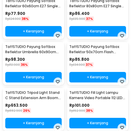
TaffSTUDIO Payung Softbox
TaffSTUDIO Payung Softbox
Reflektor 60x60cm E27 Single
Reflektor 80x80cm E27 Single
Socket - LD-TZ206
Socket - LD-TZ206
Rp
77.900
Rp
86.400
Rp
124.900
38%
Rp
135.900
37%
+ Keranjang
+ Keranjang
TaffSTUDIO Payung Softbox
TaffSTUDIO Payung Softbox
Reflektor Umbrella 60x90cm
Reflektor 50x70cm Flash
E27 Single Socket - LD-TZ206
Mount - CY50
Rp
98.300
Rp
85.800
Rp
151.900
36%
Rp
134.900
37%
+ Keranjang
+ Keranjang
TaffSTUDIO Tripod Light Stand
TaffSTUDIO Fill Light Lampu
C Stand Extension Arm Boom
Kamera Video Portable 112 LED -
Arm 130cm - 330F
FT-112
Rp
653.500
Rp
101.000
Rp
882.900
26%
Rp
162.900
38%
+ Keranjang
+ Keranjang