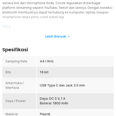
secara live dari microphone Anda. Cocok digunakan di berbagai
platform streaming seperti YouTube, Twitch dan lainnya. Dengan koneksi
bluetooth membuatnya dapat terhubung ke komputer, laptop maupun
smartphone tanpa perlu colok kabel lagi.
Fitur
Efek Suara
Lebih Banyak
Audio external soundcard ini hadir dengan beragam efek suara
menarik sebanyak 15 macam. Berbagai pilihan efek suara membuat
Spesifikasi
tampilan broadcast Anda semakin seru sehingga viewer Anda akan
semakin senang menonton Anda.
Sampling Rate
44.1 KHz
Banyak Kontrol
Untuk mendukung performa Anda saat melakukan live streaming,
Bits
soundcard ini hadir dengan berbagai pengaturan suara antara lain
16 bit
treble, bass, mid, mic, reverb dan special effect. Dengan begitu,
Anda dapat mengatur seluruh kegunaan dari alat ini dengan sangat
Antarmuka /
USB Type C dan Jack 3.5 mm
mudah.
Interface
Konektivitas Bluetooth 5.0
Soundcard ini dapat menggunakan koneksi bluetooth sehingga
Daya: DC 5 V, 1 A
Daya / Power
Anda dapat menghubungkan ke perangkat seperti komputer,
Baterai: 1800 mAh
laptop maupun smartphone dengan sangat mudah tanpa perlu
kabel. Hal ini membuat soundcard lebih leluasa untuk diletakkan di
Material
Plastik