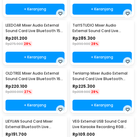
+ Keranjang
+ Keranjang
LEEDOAR Mixer Audio External
TaffSTUDIO Mixer Audio
Sound Card Live Bluetooth 15
External Sound Card Live
Effects - X50
Phantom Power 48V - Q7
Rp
201.200
Rp
285.300
Rp
275.900
28%
Rp
390.900
28%
+ Keranjang
+ Keranjang
OLDTREE Mixer Audio External
Tenlamp Mixer Audio External
Sound Card Live Bluetooth 16
Sound Card Live Bluetooth
Effects - K500
Digital Display - X3
Rp
220.100
Rp
225.300
Rp
300.000
27%
Rp
308.900
28%
+ Keranjang
+ Keranjang
LIEYUAN Sound Card Mixer
VEG External USB Sound Card
External Bluetooth Live
Live Karaoke Recording RGB
Broadcast 1200mAh - V19
English Version - V8
Rp
191.700
Rp
109.000