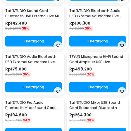
TaffSTUDIO Sound Card
TaffSTUDIO Bluetooth Audio
Bluetooth USB External Live Mic
USB External Soundcard Live
Headset - V8 Plus
Broadcast Mic - V8S
Rp
142.400
Rp
100.300
Rp
216.900
35%
Rp
161.900
39%
+ Keranjang
+ Keranjang
TaffSTUDIO Audio Bluetooth
TEYUN Microphone Hi-Fi Sound
USB External Soundcard Live
Card Amplifier USB Live
Microphone - V300 Pro
Broadcast - Q-22
Rp
179.000
Rp
459.200
Rp
272.900
35%
Rp
569.900
20%
+ Keranjang
+ Keranjang
TaffSTUDIO Pro Audio
TaffSTUDIO Mixer USB Sound
Bluetooth Mixer Sound Card
Card Broadcast Bluetooth
Live Broadcast Karaoke - F998
Special Effect - M9
Rp
194.600
Rp
264.300
Rp
293.900
34%
Rp
362.900
28%