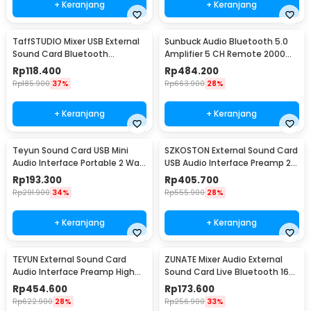
+ Keranjang
+ Keranjang
TaffSTUDIO Mixer USB External
Sunbuck Audio Bluetooth 5.0
Sound Card Bluetooth
Amplifier 5 CH Remote 2000W
Amplifier - V8S
- AV-298BT
Rp
118.400
Rp
484.200
Rp
185.900
37%
Rp
663.900
28%
+ Keranjang
+ Keranjang
Teyun Sound Card USB Mini
SZKOSTON External Sound Card
Audio Interface Portable 2 Way
USB Audio Interface Preamp 2
Driver - Q12
In 2 Out - MD22
Rp
193.300
Rp
405.700
Rp
291.900
34%
Rp
555.900
28%
+ Keranjang
+ Keranjang
TEYUN External Sound Card
ZUNATE Mixer Audio External
Audio Interface Preamp High
Sound Card Live Bluetooth 16
Speed USB 2.0 - Q-24
Effect - S6
Rp
454.600
Rp
173.600
Rp
622.900
28%
Rp
256.900
33%