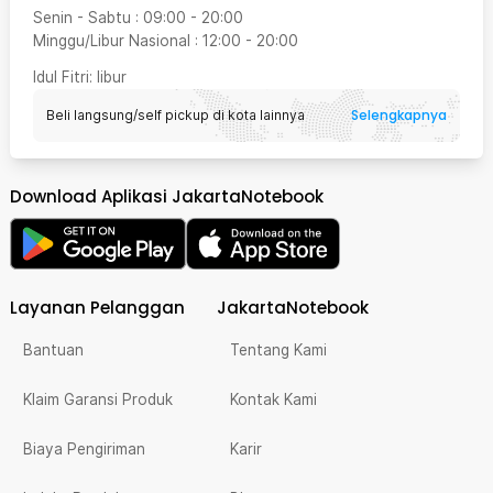
Senin - Sabtu
:
09:00
-
20:00
Minggu/Libur Nasional
:
12:00
-
20:00
Idul Fitri
: libur
Selengkapnya
Beli langsung/self pickup di kota lainnya
Download Aplikasi JakartaNotebook
Layanan Pelanggan
JakartaNotebook
Bantuan
Tentang Kami
Klaim Garansi Produk
Kontak Kami
Biaya Pengiriman
Karir