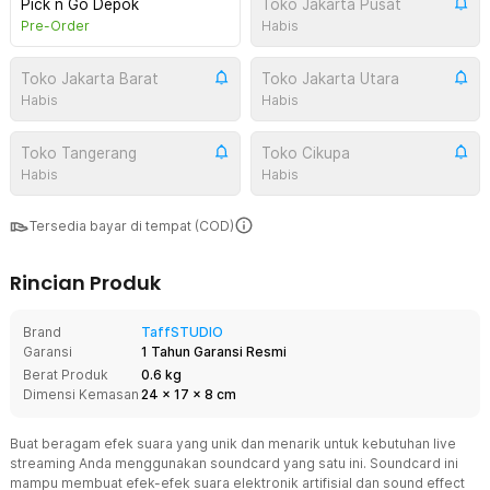
Pick n Go Depok
Toko Jakarta Pusat
Pre-Order
Habis
Toko Jakarta Barat
Toko Jakarta Utara
Habis
Habis
Toko Tangerang
Toko Cikupa
Habis
Habis
Tersedia bayar di tempat (COD)
Rincian Produk
Brand
TaffSTUDIO
Garansi
1 Tahun Garansi Resmi
Berat Produk
0.6 kg
Dimensi Kemasan
24
x
17
x
8
cm
Buat beragam efek suara yang unik dan menarik untuk kebutuhan live
streaming Anda menggunakan soundcard yang satu ini. Soundcard ini
mampu membuat efek-efek suara elektronik artifisial dan sound effect