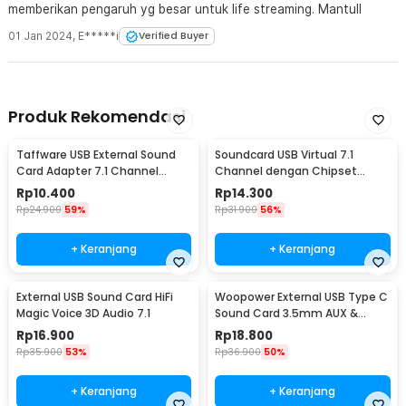
memberikan pengaruh yg besar untuk life streaming. Mantull
01 Jan 2024
,
E*****i
Verified Buyer
Produk Rekomendasi
Taffware USB External Sound
Soundcard USB Virtual 7.1
Card Adapter 7.1 Channel
Channel dengan Chipset
3.5mm Mic Audio - TC-03
China - 5Hv2
Rp
10.400
Rp
14.300
Rp
24.900
59%
Rp
31.900
56%
+ Keranjang
+ Keranjang
External USB Sound Card HiFi
Woopower External USB Type C
Magic Voice 3D Audio 7.1
Sound Card 3.5mm AUX &
Microphone - MU1
Rp
16.900
Rp
18.800
Rp
35.900
53%
Rp
36.900
50%
+ Keranjang
+ Keranjang