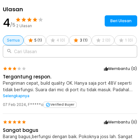
Ulasan
4
Beri Ulasan
/5
2
Ulasan
Semua
5
(
1
)
4
(
0
)
3
(
1
)
2
(
0
)
1
(
0
)
Cari Ulasan
Membantu (
0
)
Tergantung respon.
Pengiriman cepat, build quality OK. Hanya saja port 48V seperti
tidak berfungsi. Suara dari mic di port itu tidak masuk. Padahal
Selengkapnya
setelah dicek, beneran ada output 48V di port itu. Apa yang salah
ya? FYI, micnya pakai BM800 beli di Jaknot juga.
07 Feb 2024
,
F*****o
Verified Buyer
Membantu (
0
)
Sangat bagus
Barang bagus,berfungsi dengan baik. Pokoknya joss lah. Sangat