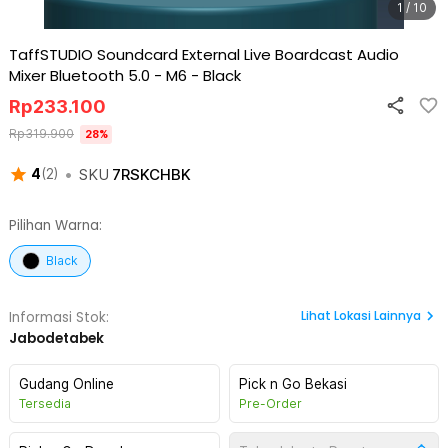
1 / 10
TaffSTUDIO Soundcard External Live Boardcast Audio
Mixer Bluetooth 5.0 - M6
-
Black
Rp
233.100
Rp
319.900
28
%
•
SKU
7RSKCHBK
4
(
2
)
Pilihan Warna:
Black
Lihat
Lokasi Lainnya
Informasi Stok:
Jabodetabek
Gudang Online
Pick n Go Bekasi
Tersedia
Pre-Order