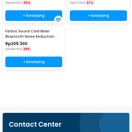
Rp
289.900
34%
Rp
172.900
37%
+ Keranjang
+ Keranjang
FarSoo Sound Card Mixer
Bluetooth Noise Reduction
External Live Mic - F009
Rp
209.300
Rp
286.900
28%
+ Keranjang
Beli Sekarang
Contact Center