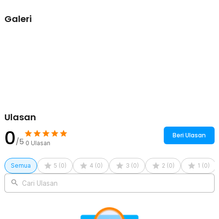
1 x Kabel USB Type-C
Galeri
1 x Panduan Penggunaan
Ulasan
0
Beri Ulasan
/5
0
Ulasan
Semua
5
(
0
)
4
(
0
)
3
(
0
)
2
(
0
)
1
(
0
)
Cari Ulasan