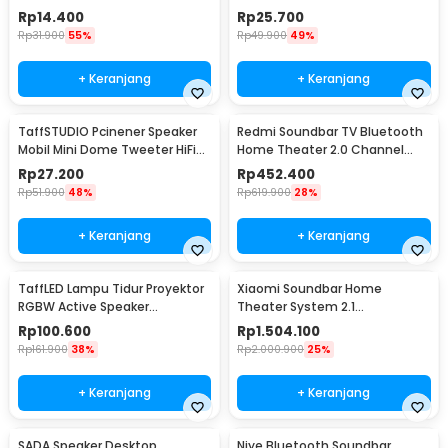
005A
T120
Rp
14.400
Rp
25.700
Rp
31.900
55%
Rp
49.900
49%
+ Keranjang
+ Keranjang
TaffSTUDIO Pcinener Speaker
Redmi Soundbar TV Bluetooth
Mobil Mini Dome Tweeter HiFi
Home Theater 2.0 Channel
140W 2 PCS - TS-T280
Stereo AUX 30W - MDZ-34-DA
Rp
27.200
Rp
452.400
Rp
51.900
48%
Rp
619.900
28%
+ Keranjang
+ Keranjang
TaffLED Lampu Tidur Proyektor
Xiaomi Soundbar Home
RGBW Active Speaker
Theater System 2.1
Bluetooth Remote - BL-XK01
Subwoofers 100W Bluetooth
Rp
100.600
Rp
1.504.100
5.0 - MDZ-35-DA
Rp
161.900
38%
Rp
2.000.900
25%
+ Keranjang
+ Keranjang
SADA Speaker Desktop
Niye Bluetooth Soundbar