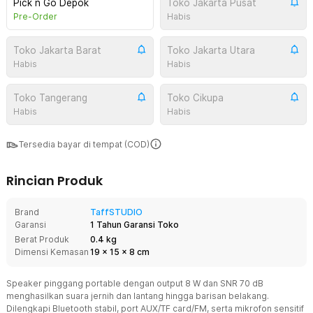
Pick n Go Depok
Toko Jakarta Pusat
Pre-Order
Habis
Toko Jakarta Barat
Toko Jakarta Utara
Habis
Habis
Toko Tangerang
Toko Cikupa
Habis
Habis
Tersedia bayar di tempat (COD)
Rincian Produk
Brand
TaffSTUDIO
Garansi
1 Tahun Garansi Toko
Berat Produk
0.4 kg
Dimensi Kemasan
19
x
15
x
8
cm
Speaker pinggang portable dengan output 8 W dan SNR 70 dB
menghasilkan suara jernih dan lantang hingga barisan belakang.
Dilengkapi Bluetooth stabil, port AUX/TF card/FM, serta mikrofon sensitif