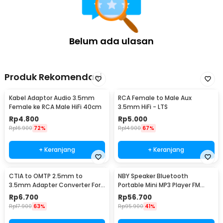
Belum ada ulasan
Produk Rekomendasi
Kabel Adaptor Audio 3.5mm
RCA Female to Male Aux
Female ke RCA Male HiFi 40cm
3.5mm HiFi - LTS
Rp
4.800
Rp
5.000
Rp
16.900
72%
Rp
14.900
67%
+ Keranjang
+ Keranjang
CTIA to OMTP 2.5mm to
NBY Speaker Bluetooth
3.5mm Adapter Converter For
Portable Mini MP3 Player FM
Sony HTC Earphones
Radio 3W - TD-V26
Rp
6.700
Rp
56.700
Rp
17.900
63%
Rp
95.900
41%