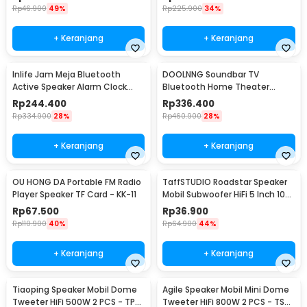
Rp
46.900
49%
Rp
225.900
34%
+ Keranjang
+ Keranjang
Inlife Jam Meja Bluetooth
DOOLNNG Soundbar TV
Active Speaker Alarm Clock
Bluetooth Home Theater
Radio USB Charge - K11
Stereo Subwoofer AUX 20W -
Rp
244.400
Rp
336.400
BS-28B
Rp
334.900
28%
Rp
460.900
28%
+ Keranjang
+ Keranjang
OU HONG DA Portable FM Radio
TaffSTUDIO Roadstar Speaker
Player Speaker TF Card - KK-11
Mobil Subwoofer HiFi 5 Inch 100
W 1 PCS - VO-502
Rp
67.500
Rp
36.900
Rp
110.900
40%
Rp
64.900
44%
+ Keranjang
+ Keranjang
Tiaoping Speaker Mobil Dome
Agile Speaker Mobil Mini Dome
Tweeter HiFi 500W 2 PCS - TP-
Tweeter HiFi 800W 2 PCS - TS-