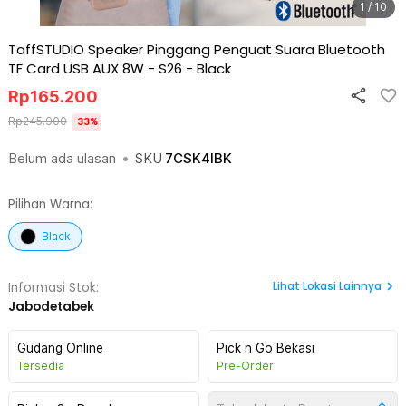
1 / 10
TaffSTUDIO Speaker Pinggang Penguat Suara Bluetooth
TF Card USB AUX 8W - S26
-
Black
Rp
165.200
Rp
245.900
33
%
Belum ada ulasan
•
SKU
7CSK4IBK
Pilihan Warna:
Black
Lihat
Lokasi Lainnya
Informasi Stok:
Jabodetabek
Gudang Online
Pick n Go Bekasi
Tersedia
Pre-Order