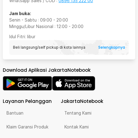
Whatsapp Sales / COD
:
0896 135 222 00
Jam buka:
Senin - Sabtu
:
09:00
-
20:00
Minggu/Libur Nasional
:
12:00
-
20:00
Idul Fitri
: libur
Selengkapnya
Beli langsung/self pickup di kota lainnya
Download Aplikasi JakartaNotebook
Layanan Pelanggan
JakartaNotebook
Bantuan
Tentang Kami
Klaim Garansi Produk
Kontak Kami