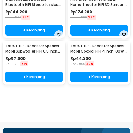
Bluetooth HiFi Stereo Lossless
Home Theater HiFi 3D Surround
Decoding AUX 3W - V-111
- V8
Rp
144.200
Rp
174.200
Rp
218.900
35%
Rp
257.900
33%
+ Keranjang
+ Keranjang
TaffSTUDIO Roadstar Speaker
TaffSTUDIO Roadstar Speaker
Mobil Subwoofer HiFi 6.5 Inch
Mobil Coaxial HiFi 4 Inch 100W 1
160W 1 PCS - VO-602
PCS - VO-402
Rp
57.500
Rp
44.300
Rp
96.900
41%
Rp
75.900
42%
+ Keranjang
+ Keranjang
Beli Sekarang