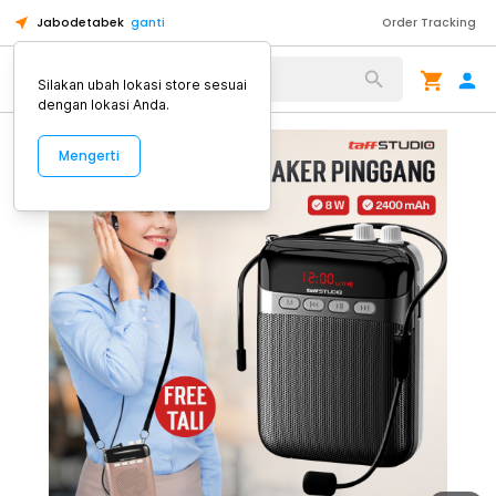
Jabodetabek
ganti
Order Tracking
Alat Kopi
Silakan ubah lokasi store sesuai
dengan lokasi Anda.
Mengerti