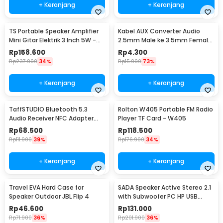
+ Keranjang
+ Keranjang
TS Portable Speaker Amplifier
Kabel AUX Converter Audio
Mini Gitar Elektrik 3 Inch 5W -
2.5mm Male ke 3.5mm Female
MA-5
L Shape HiFi 20cm - L44
Rp
158.600
Rp
4.300
Rp
237.900
34%
Rp
15.900
73%
+ Keranjang
+ Keranjang
TaffSTUDIO Bluetooth 5.3
Rolton W405 Portable FM Radio
Audio Receiver NFC Adapter
Player TF Card - W405
Speaker AUX RCA - B10
Rp
68.500
Rp
118.500
Rp
111.900
39%
Rp
176.900
34%
+ Keranjang
+ Keranjang
Travel EVA Hard Case for
SADA Speaker Active Stereo 2.1
Speaker Outdoor JBL Flip 4
with Subwoofer PC HP USB
Power 6W - D-202
Rp
46.600
Rp
131.000
Rp
71.900
36%
Rp
201.900
36%