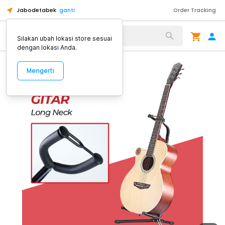
Jabodetabek
ganti
Order Tracking
Alat Kopi
Silakan ubah lokasi store sesuai
dengan lokasi Anda.
Mengerti