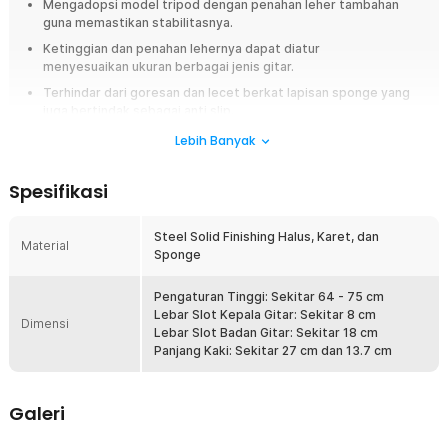
Mengadopsi model tripod dengan penahan leher tambahan
guna memastikan stabilitasnya.
Ketinggian dan penahan lehernya dapat diatur
menyesuaikan ukuran berbagai jenis gitar.
Terhindar dari goresan dan lecet berkat lapisan sponge yang
juga bertindak sebagai anti slip.
Bahan steel lebih unggul dari bahan lainnya. Pasti kuat menahan
Lebih Banyak
beban dan lebih awet.
Spesifikasi
Overview
Simpan gitar lebih aman dan rapi dengan penyangga tripod steel kokoh.
Steel Solid Finishing Halus, Karet, dan
Dilengkapi penyangga leher berbentuk Y, tinggi bisa diatur, serta lapisan
Material
Sponge
sponge lembut agar gitar bebas lecet. Cocok untuk gitar akustik,
elektrik, dan lainnya. Stabil, kuat, dan awet digunakan!
Pengaturan Tinggi: Sekitar 64 - 75 cm
Fitur
Lebar Slot Kepala Gitar: Sekitar 8 cm
Dimensi
Lebar Slot Badan Gitar: Sekitar 18 cm
Letakkan Gitar dengan Aman
Panjang Kaki: Sekitar 27 cm dan 13.7 cm
Menyimpan gitar dengan benar membuatnya lebih awet. Itulah
mengapa Anda perlu menggunakan penyangga gitar ini. Dirancang
untuk menyimpan gitar kesayangan dalam posisi berdiri agar rapi
Galeri
sekaligus meminimalkan risiko terinjak atau rusak karena diletakkan
sembarangan.