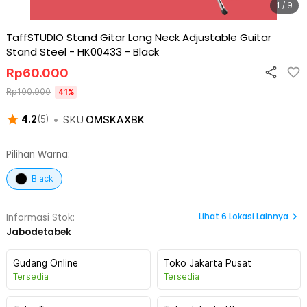
1 / 9
TaffSTUDIO Stand Gitar Long Neck Adjustable Guitar
Stand Steel - HK00433
-
Black
Rp
60.000
Rp
100.900
41
%
•
SKU
OMSKAXBK
4.2
(
5
)
Pilihan Warna:
Black
Lihat
6
Lokasi Lainnya
Informasi Stok:
Jabodetabek
Gudang Online
Toko Jakarta Pusat
Tersedia
Tersedia