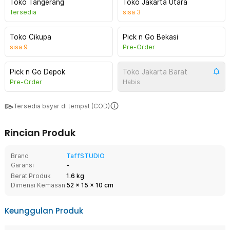
Toko Tangerang
Toko Jakarta Utara
Tersedia
sisa
3
Toko Cikupa
Pick n Go Bekasi
sisa
9
Pre-Order
Pick n Go Depok
Toko Jakarta Barat
Pre-Order
Habis
Tersedia bayar di tempat (COD)
Rincian Produk
Brand
TaffSTUDIO
Garansi
-
Berat Produk
1.6 kg
Dimensi Kemasan
52
x
15
x
10
cm
Keunggulan Produk