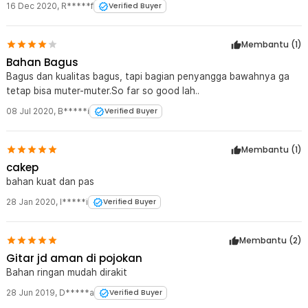
16 Dec 2020
,
R*****f
Verified Buyer
Kuat Menahan Beban Gitar
Terbuat dari bahan steel yang kokoh, penyangga ini dirancang
untuk menahan beban gitar tanpa risiko patah. Material tersebut
Membantu (
1
)
terkenal akan daya tahannya sehingga dapat diandalkan dalam
Bahan Bagus
jangka panjang.
Bagus dan kualitas bagus, tapi bagian penyangga bawahnya ga
tetap bisa muter-muter.So far so good lah..
Kelengkapan Produk
08 Jul 2020
,
B*****i
Verified Buyer
Rincian yang Anda dapatkan untuk pembelian produk ini:
1 x Tripod
1 x Penahan Bodi Gitar
Membantu (
1
)
1 x Penahan Leher Gitar
cakep
bahan kuat dan pas
28 Jan 2020
,
l*****i
Verified Buyer
Membantu (
2
)
Gitar jd aman di pojokan
Bahan ringan mudah dirakit
28 Jun 2019
,
D*****a
Verified Buyer