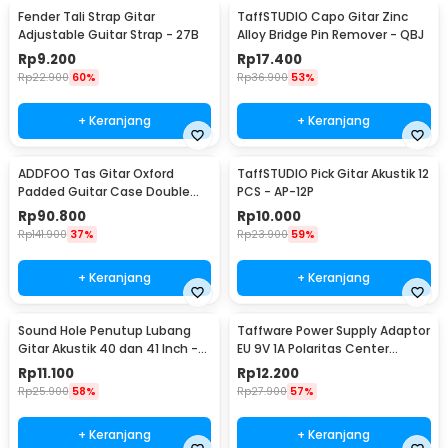
Fender Tali Strap Gitar
TaffSTUDIO Capo Gitar Zinc
Adjustable Guitar Strap - 27B
Alloy Bridge Pin Remover - QBJ
Rp
9.200
Rp
17.400
Rp
22.900
60%
Rp
36.900
53%
+ Keranjang
+ Keranjang
ADDFOO Tas Gitar Oxford
TaffSTUDIO Pick Gitar Akustik 12
Padded Guitar Case Double
PCS - AP-12P
Strap Waterproof - ZH06501
Rp
90.800
Rp
10.000
Rp
141.900
37%
Rp
23.900
59%
+ Keranjang
+ Keranjang
Sound Hole Penutup Lubang
Taffware Power Supply Adaptor
Gitar Akustik 40 dan 41 Inch -
EU 9V 1A Polaritas Center
SH410
Positif - YErY-0910
Rp
11.100
Rp
12.200
Rp
25.900
58%
Rp
27.900
57%
+ Keranjang
+ Keranjang