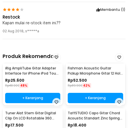
Membantu (
1
)
Restock
Kapan mulai re-stock item ini.??
02 Aug 2018
,
s*****a
Produk Rekomendasi
iRig AmpliTube Gitar Adapter
Fishman Acoustic Guitar
Interface for iPhone iPod Touch
Pickup Microphone Gitar 12 Hole
iPad - IRIG-0003
6.35mm 2.8M - P-012
Rp
25.600
Rp
52.500
Rp
48.900
48%
Rp
89.900
42%
+ Keranjang
+ Keranjang
Tuner Alat Stem Gitar Digital
TaffSTUDIO Capo Gitar Chord
Clip On LCD Rotatable 360
Acoustic Standart Zinc Spring
Degree - JT-01
Anti Karat - M556
Rp
17.500
Rp
18.400