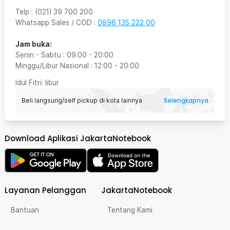
Telp
:
(021) 39 700 200
Whatsapp Sales / COD
:
0896 135 222 00
Jam buka:
Senin - Sabtu
:
09:00
-
20:00
Minggu/Libur Nasional
:
12:00
-
20:00
Idul Fitri
: libur
Selengkapnya
Beli langsung/self pickup di kota lainnya
Download Aplikasi JakartaNotebook
Layanan Pelanggan
JakartaNotebook
Bantuan
Tentang Kami