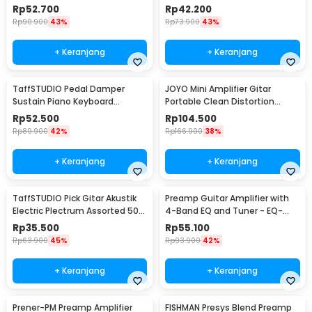
Foldable 1.2m - F-01HC
6 PCS - XGQ-X-6
Rp
52.700
Rp
42.200
Rp
90.900
43%
Rp
73.900
43%
+ Keranjang
+ Keranjang
TaffSTUDIO Pedal Damper
JOYO Mini Amplifier Gitar
Sustain Piano Keyboard
Portable Clean Distortion
Universal Jack 6.35 mm - WTB-
Headphone Amp 2W - JA-01
Rp
52.500
Rp
104.500
005
Rp
89.900
42%
Rp
166.900
38%
+ Keranjang
+ Keranjang
TaffSTUDIO Pick Gitar Akustik
Preamp Guitar Amplifier with
Electric Plectrum Assorted 50
4-Band EQ and Tuner - EQ-
PCS - A011A
7545R
Rp
35.500
Rp
55.100
Rp
63.900
45%
Rp
93.900
42%
+ Keranjang
+ Keranjang
Prener-PM Preamp Amplifier
FISHMAN Presys Blend Preamp