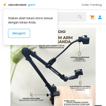
Jabodetabek
ganti
Order Tracking
Alat Kopi
Silakan ubah lokasi store sesuai
dengan lokasi Anda.
Mengerti