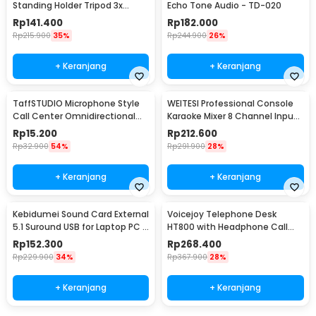
Standing Holder Tripod 3x
Echo Tone Audio - TD-020
Smartphone Holder - NB-04P
Rp
141.400
Rp
182.000
Rp
215.900
35%
Rp
244.900
26%
+ Keranjang
+ Keranjang
TaffSTUDIO Microphone Style
WEITESI Professional Console
Call Center Omnidirectional
Karaoke Mixer 8 Channel Input
52dB - MF03
Mic - AM-228
Rp
15.200
Rp
212.600
Rp
32.900
54%
Rp
291.900
28%
+ Keranjang
+ Keranjang
Kebidumei Sound Card External
Voicejoy Telephone Desk
5.1 Suround USB for Laptop PC -
HT800 with Headphone Call
CM6206
Center VH500
Rp
152.300
Rp
268.400
Rp
229.900
34%
Rp
367.900
28%
+ Keranjang
+ Keranjang