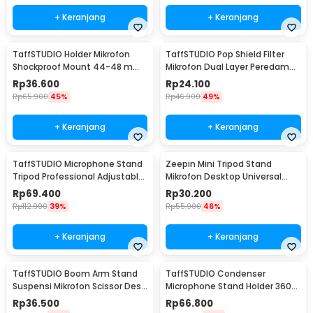
+ Keranjang
+ Keranjang
TaffSTUDIO Holder Mikrofon
TaffSTUDIO Pop Shield Filter
Shockproof Mount 44-48 mm
Mikrofon Dual Layer Peredam
- SH-100
Noise BOP - MPF-6
Rp
36.600
Rp
24.100
Rp
65.900
45%
Rp
46.900
49%
+ Keranjang
+ Keranjang
TaffSTUDIO Microphone Stand
Zeepin Mini Tripod Stand
Tripod Professional Adjustable
Mikrofon Desktop Universal
2 Holder - NB-107
dengan Pop Filter - F-9
Rp
69.400
Rp
30.200
Rp
112.900
39%
Rp
55.900
46%
+ Keranjang
+ Keranjang
TaffSTUDIO Boom Arm Stand
TaffSTUDIO Condenser
Suspensi Mikrofon Scissor Desk
Microphone Stand Holder 360
Clamp - NB-35
Lazypod Clamp - NB-35
Rp
36.500
Rp
66.800