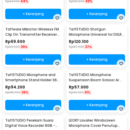
Rp
64.900
44%
Rp
109.900
40%
+ Keranjang
+ Keranjang
Taffware Mikrofon Wireless FM
TaffSTUDIO Shotgun
Clip On Transmitter Receiver
Microphone Universal for DSLR
Jack 6.3mm - WR-601
Smartphone Computer - MIC-
Rp
69.600
Rp
120.100
05
Rp
113.900
39%
Rp
187.900
37%
+ Keranjang
+ Keranjang
TaffSTUDIO Microphone and
TaffSTUDIO Microphone
Smartphone Stand Holder 360
Suspension Boom Scissor Arm
Degree - MS-70B
with Lazypod - D6
Rp
94.200
Rp
57.000
Rp
145.900
36%
Rp
95.900
41%
+ Keranjang
+ Keranjang
TaffSTUDIO Perekam Suara
LEORY Lavalier Windscreen
Digital Voice Recorder 8GB -
Microphone Cover Penutup