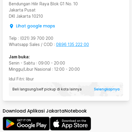
Bendungan Hilir Raya Blok G1 No. 10
Jakarta Pusat
DKI Jakarta
10210
Lihat google maps
Telp
:
(021) 39 700 200
Whatsapp Sales / COD
:
0896 135 222 00
Jam buka:
Senin - Sabtu
:
09:00
-
20:00
Minggu/Libur Nasional
:
12:00
-
20:00
Idul Fitri
: libur
Selengkapnya
Beli langsung/self pickup di kota lainnya
Download Aplikasi JakartaNotebook