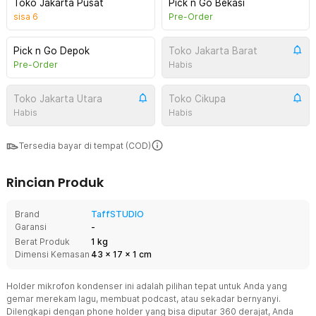
Toko Jakarta Pusat
Pick n Go Bekasi
sisa
6
Pre-Order
Pick n Go Depok
Toko Jakarta Barat
Pre-Order
Habis
Toko Jakarta Utara
Toko Cikupa
Habis
Habis
Tersedia bayar di tempat (COD)
Rincian Produk
Brand
TaffSTUDIO
Garansi
-
Berat Produk
1 kg
Dimensi Kemasan
43
x
17
x
1
cm
Holder mikrofon kondenser ini adalah pilihan tepat untuk Anda yang
gemar merekam lagu, membuat podcast, atau sekadar bernyanyi.
Dilengkapi dengan phone holder yang bisa diputar 360 derajat, Anda