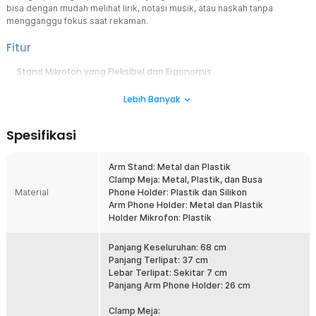
bisa dengan mudah melihat lirik, notasi musik, atau naskah tanpa
mengganggu fokus saat rekaman.
Fitur
Stand Mikrofon yang Fleksibel dan Ergonomis
TaffSTUDIO menghadirkan kenyamanan dengan boom arm yang
Lebih Banyak
fleksibel. Boom arm ini dapat disesuaikan tingginya, sehingga Anda
dapat menempatkan mikrofon pada posisi yang tepat tanpa harus
memegangnya. Dengan kebebasan tangan, Anda dapat lebih
Spesifikasi
leluasa mengatur alat lain atau membaca catatan saat bernyanyi,
podcasting, atau melakukan sesi rekaman lainnya.
Arm Stand: Metal dan Plastik
Phone Holder untuk Kemudahan Maksimal
Clamp Meja: Metal, Plastik, dan Busa
Dilengkapi dengan phone holder yang dapat membantu Anda saat
Material
Phone Holder: Plastik dan Silikon
ingin melihat lirik lagu, naskah, atau notasi musik sambil tetap fokus
Arm Phone Holder: Metal dan Plastik
pada rekaman. Holder ini dapat diposisikan sesuai kenyamanan
Holder Mikrofon: Plastik
Anda, baik secara vertikal maupun horizontal, memberikan
fleksibilitas lebih dalam setiap sesi rekaman.
Panjang Keseluruhan: 68 cm
Boom Arm yang Dapat Disesuaikan
Panjang Terlipat: 37 cm
Desain boom arm pada stand ini memungkinkan penyesuaian
Lebar Terlipat: Sekitar 7 cm
ketinggian dan sudut mikrofon dengan mudah. Anda bisa
Panjang Arm Phone Holder: 26 cm
menyesuaikan posisi mikrofon agar sesuai dengan kebutuhan
rekaman Anda, baik saat duduk, berdiri, atau dalam posisi lainnya.
Clamp Meja: