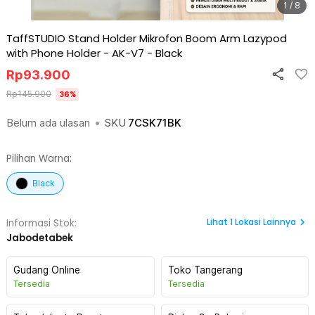
1 / 8
TaffSTUDIO Stand Holder Mikrofon Boom Arm Lazypod
with Phone Holder - AK-V7
-
Black
Rp
93.900
Rp
145.900
36
%
Belum ada ulasan
•
SKU
7CSK71BK
Pilihan Warna:
Black
Lihat
1
Lokasi Lainnya
Informasi Stok:
Jabodetabek
Gudang Online
Toko Tangerang
Tersedia
Tersedia