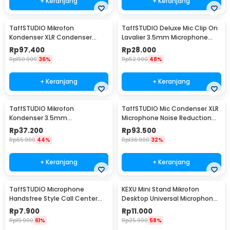
+ Keranjang
+ Keranjang
TaffSTUDIO Mikrofon
TaffSTUDIO Deluxe Mic Clip On
Kondenser XLR Condenser
Lavalier 3.5mm Microphone
Microphone Studio Podcast -
Smartphone - EY-510A
Rp
97.400
Rp
28.000
BM-700
Rp
150.900
36%
Rp
52.900
48%
+ Keranjang
+ Keranjang
TaffSTUDIO Mikrofon
TaffSTUDIO Mic Condenser XLR
Kondenser 3.5mm
Microphone Noise Reduction
Omnidirectional Podcast with
with Holder - BM-800
Rp
37.200
Rp
93.500
Stand - SF-666
Rp
65.900
44%
Rp
136.900
32%
+ Keranjang
+ Keranjang
TaffSTUDIO Microphone
KEXU Mini Stand Mikrofon
Handsfree Style Call Center
Desktop Universal Microphone
With Noise Reduction - M5
Holder - BC-08
Rp
7.900
Rp
11.000
Rp
19.900
61%
Rp
25.900
58%