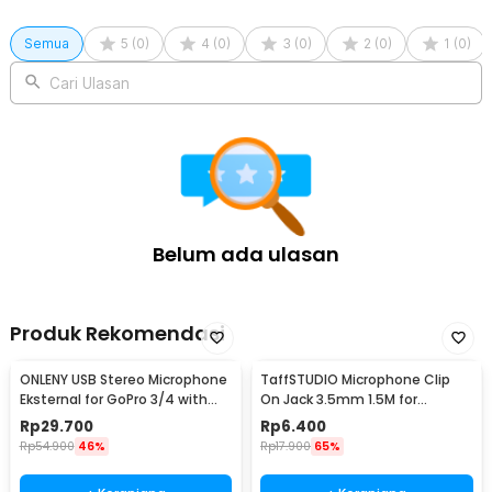
Semua
5
(
0
)
4
(
0
)
3
(
0
)
2
(
0
)
1
(
0
)
Cari Ulasan
Belum ada ulasan
Produk Rekomendasi
ONLENY USB Stereo Microphone
TaffSTUDIO Microphone Clip
Eksternal for GoPro 3/4 with
On Jack 3.5mm 1.5M for
Clip - DZ0288
Smartphone Laptop - SR-503
Rp
29.700
Rp
6.400
Rp
54.900
46%
Rp
17.900
65%