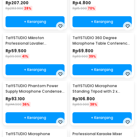
T60
Busa Mikrofon - LE1
Rp
207.200
Rp
4.800
Rp
283.900
28%
Rp
15.900
70%
+ Keranjang
+ Keranjang
TaffSTUDIO Mikrofon
TaffSTUDIO 360 Degree
Professional Lavalier
Microphone Table Conference
Microphone Clip 3.5mm - Q10
Zoom Meeting Studio - iTalk-
Rp
59.500
Rp
69.800
02
Rp
99.900
41%
Rp
113.900
39%
+ Keranjang
+ Keranjang
TaffSTUDIO Phantom Power
TaffSTUDIO Microphone
Supply Microphone Condenser
Standing Tripod with 2 x
1 Channel 48V - RU-P48V
Smartphone Holder - NB-03
Rp
93.100
Rp
106.800
Rp
144.900
36%
Rp
169.900
38%
+ Keranjang
+ Keranjang
TaffSTUDIO Microphone
Professional Karaoke Mixer