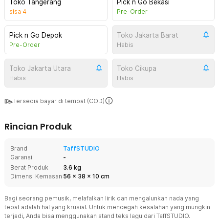
Toko Tangerang
Pick n Go Bekasi
sisa
4
Pre-Order
Pick n Go Depok
Toko Jakarta Barat
Pre-Order
Habis
Toko Jakarta Utara
Toko Cikupa
Habis
Habis
Tersedia bayar di tempat (COD)
Rincian Produk
Brand
TaffSTUDIO
Garansi
-
Berat Produk
3.6 kg
Dimensi Kemasan
56
x
38
x
10
cm
Bagi seorang pemusik, melafalkan lirik dan mengalunkan nada yang
tepat adalah hal yang krusial. Untuk mencegah kesalahan yang mungkin
terjadi, Anda bisa menggunakan stand teks lagu dari TaffSTUDIO.