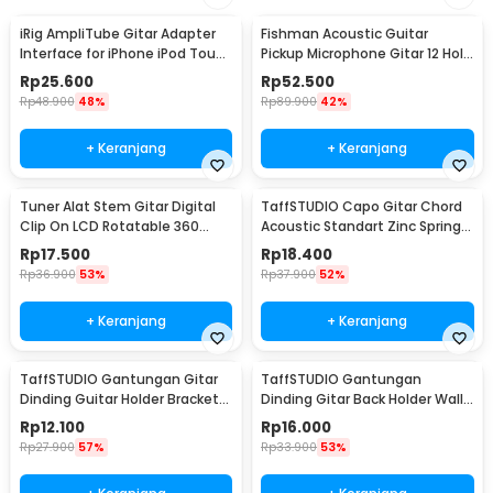
iRig AmpliTube Gitar Adapter
Fishman Acoustic Guitar
Interface for iPhone iPod Touch
Pickup Microphone Gitar 12 Hole
iPad - IRIG-0003
6.35mm 2.8M - P-012
Rp
25.600
Rp
52.500
Rp
48.900
48%
Rp
89.900
42%
+ Keranjang
+ Keranjang
Tuner Alat Stem Gitar Digital
TaffSTUDIO Capo Gitar Chord
Clip On LCD Rotatable 360
Acoustic Standart Zinc Spring
Degree - JT-01
Anti Karat - M556
Rp
17.500
Rp
18.400
Rp
36.900
53%
Rp
37.900
52%
+ Keranjang
+ Keranjang
TaffSTUDIO Gantungan Gitar
TaffSTUDIO Gantungan
Dinding Guitar Holder Bracket
Dinding Gitar Back Holder Wall
Wall Mount - XG-01
Mount - XG-10
Rp
12.100
Rp
16.000
Rp
27.900
57%
Rp
33.900
53%