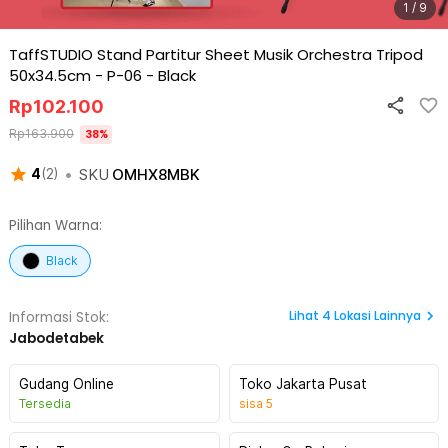
1 / 9
TaffSTUDIO Stand Partitur Sheet Musik Orchestra Tripod
50x34.5cm - P-06
-
Black
Rp
102.100
Rp
163.900
38
%
•
SKU
OMHX8MBK
4
(
2
)
Pilihan Warna:
Black
Lihat
4
Lokasi Lainnya
Informasi Stok:
Jabodetabek
Gudang Online
Toko Jakarta Pusat
Tersedia
sisa
5