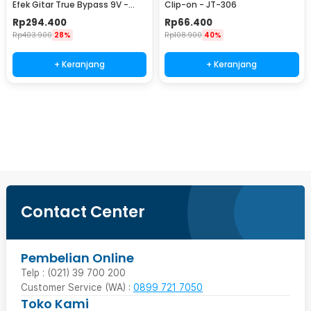
Efek Gitar True Bypass 9V -
Clip-on - JT-306
FCP-2
Rp
294.400
Rp
66.400
Rp
403.900
28%
Rp
108.900
40%
+ Keranjang
+ Keranjang
Beli Sekarang
Contact Center
Pembelian Online
Telp : (021) 39 700 200
Customer Service (WA) :
0899 721 7050
Toko Kami