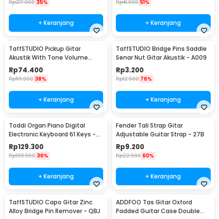
Rp
217.900
35%
Rp
41.900
51%
+ Keranjang
+ Keranjang
TaffSTUDIO Pickup Gitar
TaffSTUDIO Bridge Pins Saddle
Akustik With Tone Volume
Senar Nut Gitar Akustik - A009
Control - P-011
Rp
74.400
Rp
3.200
Rp
119.900
38%
Rp
12.900
76%
+ Keranjang
+ Keranjang
Toddi Organ Piano Digital
Fender Tali Strap Gitar
Electronic Keyboard 61 Keys -
Adjustable Guitar Strap - 27B
MQ-6106
Rp
129.300
Rp
9.200
Rp
199.900
36%
Rp
22.900
60%
+ Keranjang
+ Keranjang
TaffSTUDIO Capo Gitar Zinc
ADDFOO Tas Gitar Oxford
Alloy Bridge Pin Remover - QBJ
Padded Guitar Case Double