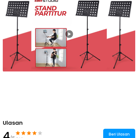
seimbang untuk semua sudut, membuat stand ini berdiri kokoh
menopang buku musik Anda. Anda akan lebih nyaman bermain
musik sambil melihat not-not musik tanpa perlu khawatir akan
terjatuh.
Kelengkapan Produk
Rincian yang Anda dapatkan untuk pembelian produk ini:
1 x TaffSTUDIO Stand Partitur Sheet Musik Orchestra Tripod
50x34.5cm - P-06
Ulasan
4
Beri Ulasan