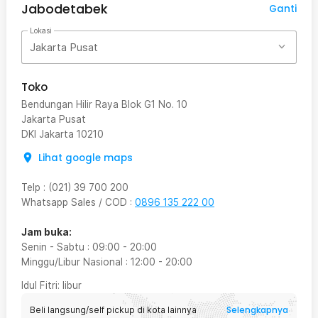
Jabodetabek
Ganti
Lokasi
Jakarta Pusat
Toko
Bendungan Hilir Raya Blok G1 No. 10
Jakarta Pusat
DKI Jakarta
10210
Lihat google maps
Telp
:
(021) 39 700 200
Whatsapp Sales / COD
:
0896 135 222 00
Jam buka:
Senin - Sabtu
:
09:00
-
20:00
Minggu/Libur Nasional
:
12:00
-
20:00
Idul Fitri
: libur
Selengkapnya
Beli langsung/self pickup di kota lainnya