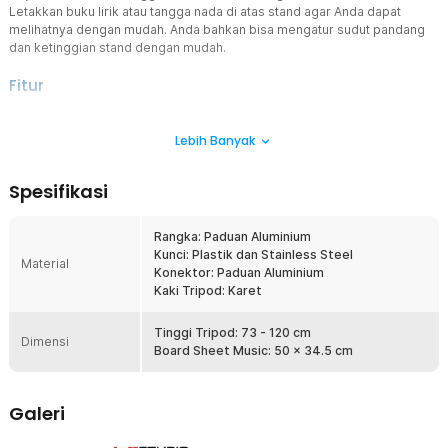
Letakkan buku lirik atau tangga nada di atas stand agar Anda dapat
melihatnya dengan mudah. Anda bahkan bisa mengatur sudut pandang
dan ketinggian stand dengan mudah.
Fitur
Dilipat dan Portabel
Lebih Banyak
Stand partitur buku musik ini dapat Anda lipat pada saat tidak
digunakan sehingga mudah untuk disimpan dan dibawa saat
dibutuhkan. Dengan begitu, Anda dapat menghemat ruang saat
Spesifikasi
sedang tidak digunakan.
Anti Jatuh
Rangka: Paduan Aluminium
Terdapat penyangga untuk mencegah buku ataupun lembaran
Kunci: Plastik dan Stainless Steel
catatan musik Anda terjatuh dari stand. Ukurannya yang dapat
Material
Konektor: Paduan Aluminium
disesuaikan membuat tripod stand ini sangat praktis untuk
Kaki Tripod: Karet
digunakan.
Tinggi yang Dapat Disesuaikan
Tinggi Tripod: 73 - 120 cm
Dimensi
Stand partitur ini dapat Anda atur ketinggiannya sehingga Anda
Board Sheet Music: 50 x 34.5 cm
dapat menyesuaikan posisi yang tepat untuk dapat melihat not
serta lirik dari musik yang Anda mainkan dengan alat musik favorit
Anda seperti gitar, biola, dan lain-lain.
Galeri
Dudukan Tripod
Dudukan penyangga stand ini memiliki 3 buah kaki sehingga sangat