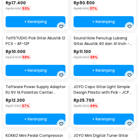
Strap Waterproof - ZH06501
Rp
17.400
Rp
90.800
Rp
36.900
53%
Rp
141.900
37%
+ Keranjang
+ Keranjang
TaffSTUDIO Pick Gitar Akustik 12
Sound Hole Penutup Lubang
PCS - AP-12P
Gitar Akustik 40 dan 41 Inch -
SH410
Rp
10.000
Rp
11.100
Rp
23.900
59%
Rp
25.900
58%
+ Keranjang
+ Keranjang
Taffware Power Supply Adaptor
JOYO Capo Gitar Light Simple
EU 9V 1A Polaritas Center
Design Plastic with Pick - JCP-
Positif - YErY-0910
01
Rp
12.200
Rp
25.700
Rp
27.900
57%
Rp
49.900
49%
+ Keranjang
+ Keranjang
KOKKO Mini Pedal Compressor
JOYO Mini Digital Tuner Gitar