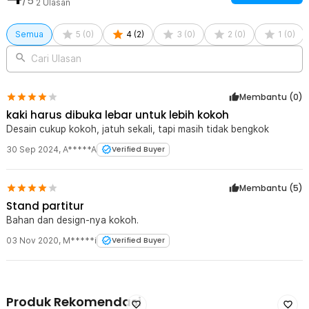
/5
2
Ulasan
Semua
5
(
0
)
4
(
2
)
3
(
0
)
2
(
0
)
1
(
0
)
Cari Ulasan
Membantu (
0
)
kaki harus dibuka lebar untuk lebih kokoh
Desain cukup kokoh, jatuh sekali, tapi masih tidak bengkok
30 Sep 2024
,
A*****A
Verified Buyer
Membantu (
5
)
Stand partitur
Bahan dan design-nya kokoh.
03 Nov 2020
,
M*****i
Verified Buyer
Produk Rekomendasi