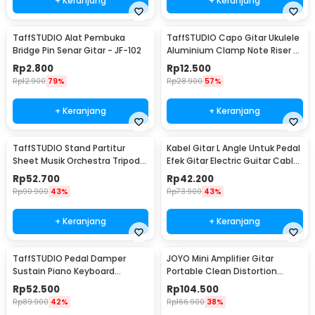
+ Keranjang
+ Keranjang
TaffSTUDIO Alat Pembuka
TaffSTUDIO Capo Gitar Ukulele
Bridge Pin Senar Gitar - JF-102
Aluminium Clamp Note Riser -
M556
Rp
2.800
Rp
12.500
Rp
12.900
79%
Rp
28.900
57%
+ Keranjang
+ Keranjang
TaffSTUDIO Stand Partitur
Kabel Gitar L Angle Untuk Pedal
Sheet Musik Orchestra Tripod
Efek Gitar Electric Guitar Cable
Foldable 1.2m - F-01HC
6 PCS - XGQ-X-6
Rp
52.700
Rp
42.200
Rp
90.900
43%
Rp
73.900
43%
+ Keranjang
+ Keranjang
TaffSTUDIO Pedal Damper
JOYO Mini Amplifier Gitar
Sustain Piano Keyboard
Portable Clean Distortion
Universal Jack 6.35 mm - WTB-
Headphone Amp 2W - JA-01
Rp
52.500
Rp
104.500
005
Rp
89.900
42%
Rp
166.900
38%