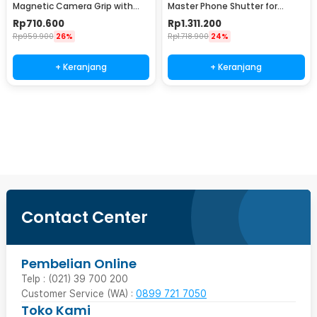
Magnetic Camera Grip with
Master Phone Shutter for
Wireless Charge - P5-MP-
Samsung S26 Ultra - P5-MCS-
Rp
710.600
Rp
1.311.200
003WH
15-TSX
Rp
959.900
26%
Rp
1.718.900
24%
+ Keranjang
+ Keranjang
Beli Sekarang
Contact Center
Pembelian Online
Telp : (021) 39 700 200
Customer Service (WA) :
0899 721 7050
Toko Kami