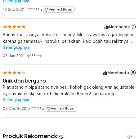
Selengkapnya
terima kasih jaknote
12 Sep 2021
,
P*****n
Verified Buyer
Membantu (
1
)
Bagus kualitasnya, value for money. Meski awalnya agak bingung
karena ga termasuk instruksi perakitan. Kalo udah tau rakitnya
Selengkapnya
cukup cepet.
06 Jan 2021
,
N*****o
Membantu (
5
)
Unik dan berguna
Plat stand n pipa stand nya besi, kokoh gak oleng Arm adjustable
nya nyaman ckp smooth digerak2an Bener2 menunjang
Selengkapnya
bermalas2an... :-))
03 Dec 2020
,
S*****o
Verified Buyer
Produk Rekomendasi