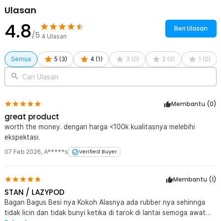
Ulasan
4.8
Beri Ulasan
/5
4
Ulasan
Semua
5
(
3
)
4
(
1
)
3
(
0
)
2
(
0
)
1
(
0
)
Cari Ulasan
Membantu (
0
)
great product
worth the money. dengan harga <100k kualitasnya melebihi
ekspektasi.
07 Feb 2026
,
A*****s
Verified Buyer
Membantu (
1
)
STAN / LAZYPOD
Bagan Bagus Besi nya Kokoh Alasnya ada rubber nya sehinnga
tidak licin dan tidak bunyi ketika di tarok di lantai semoga awat