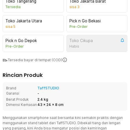
Toko Tangerang
Toko Jakarta Barat
Tersedia
sisa
3
Toko Jakarta Utara
Pick n Go Bekasi
sisa
5
Pre-Order
Pick n Go Depok
Toko Cikupa
Pre-Order
Habis
Tersedia bayar di tempat (COD)
Rincian Produk
Brand
TaffSTUDIO
Garansi
-
Berat Produk
2.4 kg
Dimensi Kemasan
43
x
24
x
8
cm
Menggunakan smartphone saat bersantai kini semakin praktis dengan
menggunakan stand tablet dari TaffSTUDIO. Dibekali tiang dan lengan
yang panjang, kini Anda bisa mengatur posisi dan kemiringan