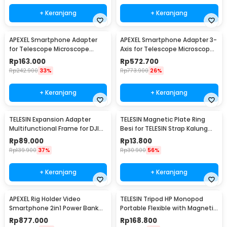
+ Keranjang
+ Keranjang
APEXEL Smartphone Adapter
APEXEL Smartphone Adapter 3-
for Telescope Microscope
Axis for Telescope Microscope
Binocular 95mm - APL-F002X
Binocular - APL-F003B
Rp
163.000
Rp
572.700
Rp
242.900
33%
Rp
773.900
26%
+ Keranjang
+ Keranjang
TELESIN Expansion Adapter
TELESIN Magnetic Plate Ring
Multifunctional Frame for DJI
Besi for TELESIN Strap Kalung
Pocket 3 - S7-CFR-01-TDJ
Magnetic - PJ-MNM-026
Rp
89.000
Rp
13.800
Rp
139.900
37%
Rp
30.900
56%
+ Keranjang
+ Keranjang
APEXEL Rig Holder Video
TELESIN Tripod HP Monopod
Smartphone 2in1 Power Bank
Portable Flexible with Magnetic
2500mAh with Remote - APL-
Phone Holder - P3-FM-02
Rp
877.000
Rp
168.800
VG05CH