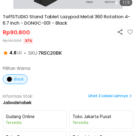
1 / 9
TaffSTUDIO Stand Tablet Lazypod Metal 360 Rotation 4-
6.7 Inch - DONGC-001
-
Black
Rp
90.800
Rp
141.900
37
%
•
SKU
7RSC20BK
4.8
(
4
)
Pilihan Warna:
Black
Lihat
2
Lokasi Lainnya
Informasi Stok:
Jabodetabek
Gudang Online
Toko Jakarta Pusat
Tersedia
Tersedia