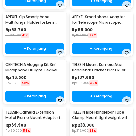
+ Keranjang
+ Keranjang
APEXEL Klip Smartphone
APEXEL Smartphone Adapter
Multifungsi Holder for Lens
for Telescope Microscope
Telescope 95mm - APL-F001
Binocular 95mm - APL-F002
Rp
58.700
Rp
89.000
Rp
98.900
41%
Rp
139.900
37%
+ Keranjang
+ Keranjang
CENTECHIA Vlogging Kit 3in1
TELESIN Mount Kamera Aksi
Microphone Fill Light Flexibel
Handlebar Bracket Plastik for
Tripod - AY-49
GoPro DJI - GP-HBM-003
Rp
46.500
Rp
187.600
Rp
79.900
42%
Rp
284.900
35%
+ Keranjang
+ Keranjang
TELESIN Camera Extension
TELESIN Bike Handlebar Tube
Metal Frame Mount Adapter for
Clamp Mount Lightweight with
DJI Pocket 3 - S6-CFR-01
360 Ball Head - S3-HBM-01
Rp
69.900
Rp
233.000
Rp
150.900
54%
Rp
319.900
28%