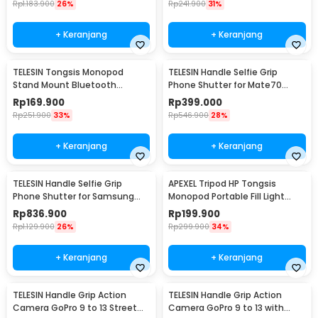
Rp
1.183.900
26%
Rp
241.900
31%
+ Keranjang
+ Keranjang
TELESIN Tongsis Monopod
TELESIN Handle Selfie Grip
Stand Mount Bluetooth
Phone Shutter for Mate70
Remote Magnetic Version - P1-
Pro/Pro+ - P5-MCS-06-THW
Rp
169.900
Rp
399.000
HSS-02
Rp
251.900
33%
Rp
546.900
28%
+ Keranjang
+ Keranjang
TELESIN Handle Selfie Grip
APEXEL Tripod HP Tongsis
Phone Shutter for Samsung
Monopod Portable Fill Light
S25 Ultra - P5-MCS-01-TSX
Screw 1/4 Inch - APL-JJ077FL
Rp
836.900
Rp
199.900
Rp
1.129.900
26%
Rp
299.900
34%
+ Keranjang
+ Keranjang
TELESIN Handle Grip Action
TELESIN Handle Grip Action
Camera GoPro 9 to 13 Street
Camera GoPro 9 to 13 with