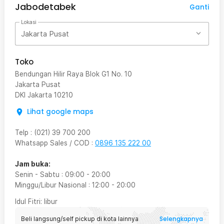
Jabodetabek
Ganti
Lokasi
Jakarta Pusat
Toko
Bendungan Hilir Raya Blok G1 No. 10
Jakarta Pusat
DKI Jakarta
10210
Lihat google maps
Telp
:
(021) 39 700 200
Whatsapp Sales / COD
:
0896 135 222 00
Jam buka:
Senin - Sabtu
:
09:00
-
20:00
Minggu/Libur Nasional
:
12:00
-
20:00
Idul Fitri
: libur
Selengkapnya
Beli langsung/self pickup di kota lainnya