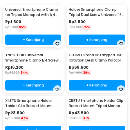
Universal Smartphone Clamp
Holder Smartphone Clamp
for Tripod Monopod with 1/4
Tripod Dual Screw Universal 1/4
Inch Screw Hole M - SC-M
Inch - RV79
Rp
1.500
Rp
3.800
Rp
9.900
85%
Rp
14.900
75%
+ Keranjang
+ Keranjang
TaffSTUDIO Universal
OUTMIX Stand HP Lazypod 360
Smartphone Clamp 1/4 Screw
Rotation Desk Clamp Portable
Mount - C4
Phone Holder - NB-35P
Rp
16.200
Rp
68.600
Rp
34.900
54%
Rp
111.900
39%
+ Keranjang
+ Keranjang
XILETU Smartphone Holder
XILETU Smartphone Holder Clip
Tablet Clip Bracket Mount
Bracket Mount Tripod Monopod
Tripod Monopod - XJ-13
- XJ-14
Rp
28.600
Rp
48.500
Rp
53.900
47%
Rp
81.900
41%