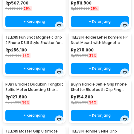
Photography - S6-FMS-25-TGP
Aluminium Cage - S6-FMS-26-
Rp
507.700
Rp
811.900
TGP
Rp
685.900
26%
Rp
1.096.900
26%
+ Keranjang
+ Keranjang
TELESIN Fun Shot Magnetic Grip
TELESIN Holder Leher Kamera HP
2 Phone DSLR Style Shutter for
Neck Mount with Magnetic
iPhone - TPMP001-01
Phone Holder - P2-HNB-02-GY
Rp
286.100
Rp
276.000
Rp
391.900
27%
Rp
353.900
23%
+ Keranjang
+ Keranjang
RUBY Bracket Dudukan Tongkat
Buyin Handle Selfie Grip Phone
Selfie Motor Mounting Stick
Shutter Bluetooth Clip Ring
Action Camera - D-28T
Light - PH-30D
Rp
127.600
Rp
154.800
Rp
197.900
36%
Rp
232.900
34%
+ Keranjang
+ Keranjang
TELESIN Master Grip Ultimate
TELESIN Handle Selfie Grip