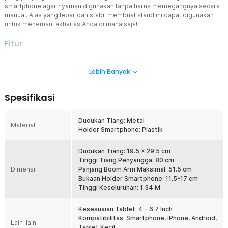
smartphone agar nyaman digunakan tanpa harus memegangnya secara
manual. Alas yang lebar dan stabil membuat stand ini dapat digunakan
untuk menemani aktivitas Anda di mana saja!
Fitur
Boom Arm Fleksibel untuk Pengaturan Sudut
Lebih Banyak
Stand tablet ini dilengkapi dengan boom arm fleksibel yang
memungkinkan pengguna mengatur posisi perangkat dengan
mudah. Lengan dapat diputar hingga 180° sehingga Anda dapat
Spesifikasi
menyesuaikan sudut sesuai kebutuhan. Fitur ini memudahkan Anda
mendapatkan posisi layar yang nyaman untuk menonton, membaca,
atau melakukan video call.
Dudukan Tiang: Metal
Material
Holder Smartphone: Plastik
Rotasi Holder 360°
Bagian kepala holder dapat diputar hingga 360° sehingga
perangkat dapat digunakan dalam posisi portrait maupun
Dudukan Tiang: 19.5 x 29.5 cm
landscape. Hal ini sangat praktis untuk berbagai kebutuhan seperti
Tinggi Tiang Penyangga: 80 cm
Dimensi
menonton video, membaca dokumen, hingga melakukan live
Panjang Boom Arm Maksimal: 51.5 cm
streaming. Fleksibilitas ini membuat penggunaan perangkat
Bukaan Holder Smartphone: 11.5-17 cm
menjadi lebih nyaman.
Tinggi Keseluruhan: 1.34 M
Kokoh dan Stabil
Kesesuaian Tablet: 4 - 6.7 Inch
Didesain dengan alas lebar berbahan metal dan dilengkapi lapisan
Kompatibilitas: Smartphone, iPhone, Android,
anti-slip, stand tablet ini stabil dan kokoh digunakan di berbagai
Lain-lain
Tablet Kecil