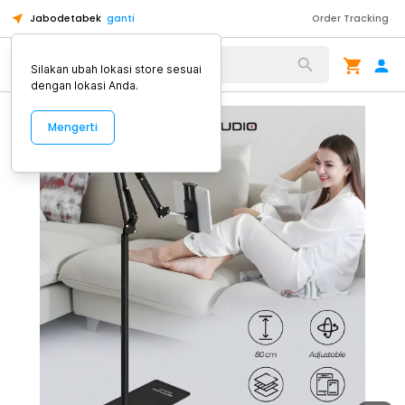
Jabodetabek
ganti
Order Tracking
Alat Kopi
Silakan ubah lokasi store sesuai
dengan lokasi Anda.
Mengerti