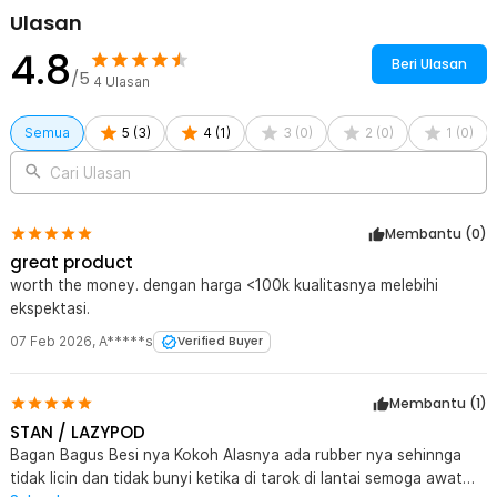
Ulasan
4.8
Beri Ulasan
/5
4
Ulasan
Semua
5
(
3
)
4
(
1
)
3
(
0
)
2
(
0
)
1
(
0
)
Cari Ulasan
Membantu (
0
)
great product
worth the money. dengan harga <100k kualitasnya melebihi
ekspektasi.
07 Feb 2026
,
A*****s
Verified Buyer
Membantu (
1
)
STAN / LAZYPOD
Bagan Bagus Besi nya Kokoh Alasnya ada rubber nya sehinnga
tidak licin dan tidak bunyi ketika di tarok di lantai semoga awat