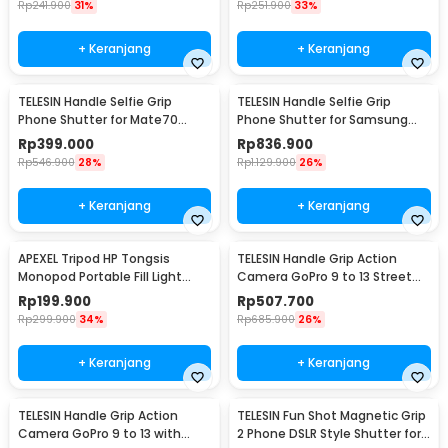
Rp
241.900
31%
Rp
251.900
33%
+ Keranjang
+ Keranjang
TELESIN Handle Selfie Grip
TELESIN Handle Selfie Grip
Phone Shutter for Mate70
Phone Shutter for Samsung
Pro/Pro+ - P5-MCS-06-THW
S25 Ultra - P5-MCS-01-TSX
Rp
399.000
Rp
836.900
Rp
546.900
28%
Rp
1.129.900
26%
+ Keranjang
+ Keranjang
APEXEL Tripod HP Tongsis
TELESIN Handle Grip Action
Monopod Portable Fill Light
Camera GoPro 9 to 13 Street
Screw 1/4 Inch - APL-JJ077FL
Photography - S6-FMS-25-TGP
Rp
199.900
Rp
507.700
Rp
299.900
34%
Rp
685.900
26%
+ Keranjang
+ Keranjang
TELESIN Handle Grip Action
TELESIN Fun Shot Magnetic Grip
Camera GoPro 9 to 13 with
2 Phone DSLR Style Shutter for