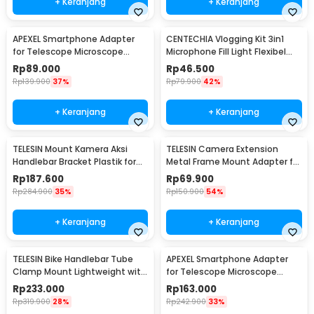
+ Keranjang
+ Keranjang
APEXEL Smartphone Adapter
CENTECHIA Vlogging Kit 3in1
for Telescope Microscope
Microphone Fill Light Flexibel
Binocular 95mm - APL-F002
Tripod - AY-49
Rp
89.000
Rp
46.500
Rp
139.900
37%
Rp
79.900
42%
+ Keranjang
+ Keranjang
TELESIN Mount Kamera Aksi
TELESIN Camera Extension
Handlebar Bracket Plastik for
Metal Frame Mount Adapter for
GoPro DJI - GP-HBM-003
DJI Pocket 3 - S6-CFR-01
Rp
187.600
Rp
69.900
Rp
284.900
35%
Rp
150.900
54%
+ Keranjang
+ Keranjang
TELESIN Bike Handlebar Tube
APEXEL Smartphone Adapter
Clamp Mount Lightweight with
for Telescope Microscope
360 Ball Head - S3-HBM-01
Binocular 95mm - APL-F002X
Rp
233.000
Rp
163.000
Rp
319.900
28%
Rp
242.900
33%