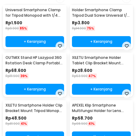
Universal Smartphone Clamp
Holder Smartphone Clamp
for Tripod Monopod with 1/4
Tripod Dual Screw Universal 1/4
Inch Screw Hole M - SC-M
Inch - RV79
Rp
1.500
Rp
3.800
Rp
9.900
85%
Rp
14.900
75%
+ Keranjang
+ Keranjang
OUTMIX Stand HP Lazypod 360
XILETU Smartphone Holder
Rotation Desk Clamp Portable
Tablet Clip Bracket Mount
Phone Holder - NB-35P
Tripod Monopod - XJ-13
Rp
68.600
Rp
28.600
Rp
111.900
39%
Rp
53.900
47%
+ Keranjang
+ Keranjang
XILETU Smartphone Holder Clip
APEXEL Klip Smartphone
Bracket Mount Tripod Monopod
Multifungsi Holder for Lens
- XJ-14
Telescope 95mm - APL-F001
Rp
48.500
Rp
58.700
Rp
81.900
41%
Rp
98.900
41%