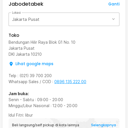
Jabodetabek
Ganti
Lokasi
Jakarta Pusat
Toko
Bendungan Hilir Raya Blok G1 No. 10
Jakarta Pusat
DKI Jakarta
10210
Lihat google maps
Telp
:
(021) 39 700 200
Whatsapp Sales / COD
:
0896 135 222 00
Jam buka:
Senin - Sabtu
:
09:00
-
20:00
Minggu/Libur Nasional
:
12:00
-
20:00
Idul Fitri
: libur
Selengkapnya
Beli langsung/self pickup di kota lainnya