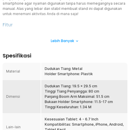
smartphone agar nyaman digunakan tanpa harus memegangnya secara
manual. Alas yang lebar dan stabil membuat stand ini dapat digunakan
untuk menemani aktivitas Anda di mana saja!
Fitur
Boom Arm Fleksibel untuk Pengaturan Sudut
Lebih Banyak
Stand tablet ini dilengkapi dengan boom arm fleksibel yang
memungkinkan pengguna mengatur posisi perangkat dengan
mudah. Lengan dapat diputar hingga 180° sehingga Anda dapat
Spesifikasi
menyesuaikan sudut sesuai kebutuhan. Fitur ini memudahkan Anda
mendapatkan posisi layar yang nyaman untuk menonton, membaca,
atau melakukan video call.
Dudukan Tiang: Metal
Material
Holder Smartphone: Plastik
Rotasi Holder 360°
Bagian kepala holder dapat diputar hingga 360° sehingga
perangkat dapat digunakan dalam posisi portrait maupun
Dudukan Tiang: 19.5 x 29.5 cm
landscape. Hal ini sangat praktis untuk berbagai kebutuhan seperti
Tinggi Tiang Penyangga: 80 cm
Dimensi
menonton video, membaca dokumen, hingga melakukan live
Panjang Boom Arm Maksimal: 51.5 cm
streaming. Fleksibilitas ini membuat penggunaan perangkat
Bukaan Holder Smartphone: 11.5-17 cm
menjadi lebih nyaman.
Tinggi Keseluruhan: 1.34 M
Kokoh dan Stabil
Kesesuaian Tablet: 4 - 6.7 Inch
Didesain dengan alas lebar berbahan metal dan dilengkapi lapisan
Kompatibilitas: Smartphone, iPhone, Android,
anti-slip, stand tablet ini stabil dan kokoh digunakan di berbagai
Lain-lain
Tablet Kecil