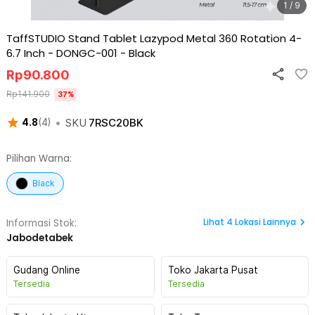
1 / 9
TaffSTUDIO Stand Tablet Lazypod Metal 360 Rotation 4-
6.7 Inch - DONGC-001
-
Black
Rp
90.800
Rp
141.900
37
%
•
SKU
7RSC20BK
4.8
(
4
)
Pilihan Warna:
Black
Lihat
4
Lokasi Lainnya
Informasi Stok:
Jabodetabek
Gudang Online
Toko Jakarta Pusat
Tersedia
Tersedia