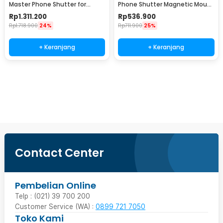
Master Phone Shutter for
Phone Shutter Magnetic Mount
Samsung S26 Ultra - P5-MCS-
3200mAh - P5-MP-010
Rp
1.311.200
Rp
536.900
15-TSX
Rp
1.718.900
24%
Rp
711.900
25%
+ Keranjang
+ Keranjang
Beli Sekarang
Contact Center
Pembelian Online
Telp : (021) 39 700 200
Customer Service (WA) :
0899 721 7050
Toko Kami