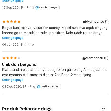
Selengkapnya
terima kasih jaknote
12 Sep 2021
,
P*****n
Verified Buyer
Membantu (
1
)
Bagus kualitasnya, value for money. Meski awalnya agak bingung
karena ga termasuk instruksi perakitan. Kalo udah tau rakitnya
Selengkapnya
cukup cepet.
06 Jan 2021
,
N*****o
Membantu (
5
)
Unik dan berguna
Plat stand n pipa stand nya besi, kokoh gak oleng Arm adjustable
nya nyaman ckp smooth digerak2an Bener2 menunjang
Selengkapnya
bermalas2an... :-))
03 Dec 2020
,
S*****o
Verified Buyer
Produk Rekomendasi