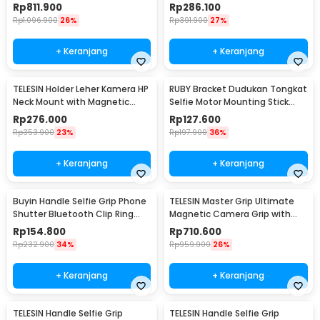
Aluminium Cage - S6-FMS-26-
iPhone - TPMP001-01
Rp
811.900
Rp
286.100
TGP
Rp
1.096.900
26%
Rp
391.900
27%
+ Keranjang
+ Keranjang
TELESIN Holder Leher Kamera HP
RUBY Bracket Dudukan Tongkat
Neck Mount with Magnetic
Selfie Motor Mounting Stick
Phone Holder - P2-HNB-02-GY
Action Camera - D-28T
Rp
276.000
Rp
127.600
Rp
353.900
23%
Rp
197.900
36%
+ Keranjang
+ Keranjang
Buyin Handle Selfie Grip Phone
TELESIN Master Grip Ultimate
Shutter Bluetooth Clip Ring
Magnetic Camera Grip with
Light - PH-30D
Wireless Charge - P5-MP-
Rp
154.800
Rp
710.600
003WH
Rp
232.900
34%
Rp
959.900
26%
+ Keranjang
+ Keranjang
TELESIN Handle Selfie Grip
TELESIN Handle Selfie Grip