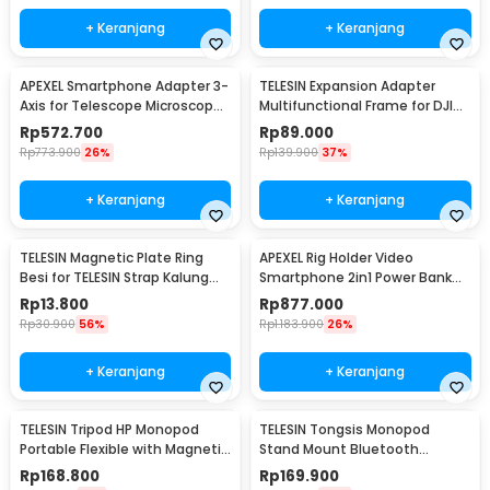
+ Keranjang
+ Keranjang
APEXEL Smartphone Adapter 3-
TELESIN Expansion Adapter
Axis for Telescope Microscope
Multifunctional Frame for DJI
Binocular - APL-F003B
Pocket 3 - S7-CFR-01-TDJ
Rp
572.700
Rp
89.000
Rp
773.900
26%
Rp
139.900
37%
+ Keranjang
+ Keranjang
TELESIN Magnetic Plate Ring
APEXEL Rig Holder Video
Besi for TELESIN Strap Kalung
Smartphone 2in1 Power Bank
Magnetic - PJ-MNM-026
2500mAh with Remote - APL-
Rp
13.800
Rp
877.000
VG05CH
Rp
30.900
56%
Rp
1.183.900
26%
+ Keranjang
+ Keranjang
TELESIN Tripod HP Monopod
TELESIN Tongsis Monopod
Portable Flexible with Magnetic
Stand Mount Bluetooth
Phone Holder - P3-FM-02
Remote Magnetic Version - P1-
Rp
168.800
Rp
169.900
HSS-02