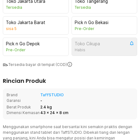
Toko Jakarta Utara
Toko Tangerang
Tersedia
Tersedia
Toko Jakarta Barat
Pick n Go Bekasi
sisa
5
Pre-Order
Pick n Go Depok
Toko Cikupa
Pre-Order
Habis
Tersedia bayar di tempat (COD)
Rincian Produk
Brand
TaffSTUDIO
Garansi
-
Berat Produk
2.4 kg
Dimensi Kemasan
43
x
24
x
8
cm
Menggunakan smartphone saat bersantai kini semakin praktis dengan
menggunakan stand tablet dari TaffSTUDIO. Dibekali tiang dan lengan
yang panjang, kini Anda bisa mengatur posisi dan kemiringan