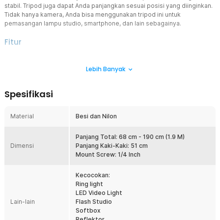
stabil. Tripod juga dapat Anda panjangkan sesuai posisi yang diinginkan.
Tidak hanya kamera, Anda bisa menggunakan tripod ini untuk
pemasangan lampu studio, smartphone, dan lain sebagainya.
Fitur
Konstruksi Stabil dengan Tiga Kaki
Lebih Banyak
Tripod menggunakan desain tiga kaki yang mampu
mendistribusikan beban secara merata sehingga berdiri lebih stabil
di permukaan datar. Struktur ini membantu mengurangi risiko
Spesifikasi
perangkat bergoyang saat digunakan. Sangat cocok untuk
mendukung aktivitas fotografi, videografi, maupun live streaming
dengan hasil yang lebih konsisten.
Material
Besi dan Nilon
Tinggi Dapat Diatur Hingga 190 cm
Tiang utama dapat diperpanjang mulai dari 68 cm hingga 190 cm
Panjang Total: 68 cm - 190 cm (1.9 M)
Dimensi
sehingga mudah disesuaikan dengan kebutuhan pengambilan
Panjang Kaki-Kaki: 51 cm
gambar. Fleksibilitas tinggi ini memudahkan pengguna
Mount Screw: 1/4 Inch
mendapatkan sudut pencahayaan maupun komposisi yang ideal.
Cocok digunakan untuk foto produk, portrait, video, hingga
Kecocokan:
kebutuhan studio.
Ring light
LED Video Light
Sistem Pengunci Kokoh dan Aman
Lain-lain
Flash Studio
Tripod dilengkapi mekanisme pengunci pada setiap bagian tiang
Softbox
sehingga posisi tinggi tetap stabil setelah diatur. Sistem ini
Reflektor