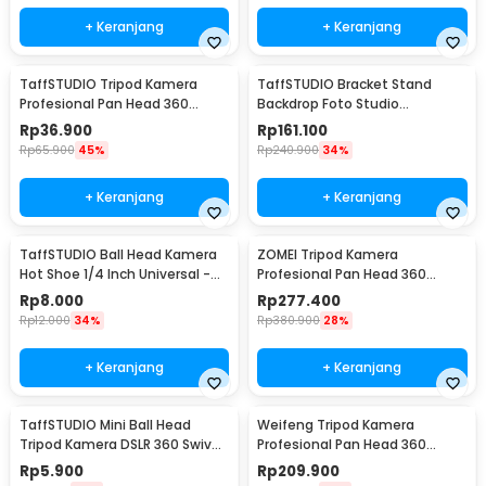
+ Keranjang
+ Keranjang
TaffSTUDIO Tripod Kamera
TaffSTUDIO Bracket Stand
Profesional Pan Head 360
Backdrop Foto Studio
Panoramic 1M - 3110
190x300cm - BS-300
Rp
36.900
Rp
161.100
Rp
65.900
45%
Rp
240.900
34%
+ Keranjang
+ Keranjang
TaffSTUDIO Ball Head Kamera
ZOMEI Tripod Kamera
Hot Shoe 1/4 Inch Universal -
Profesional Pan Head 360
QM3621
Panoramic 1.4M - Q111
Rp
8.000
Rp
277.400
Rp
12.000
34%
Rp
380.900
28%
+ Keranjang
+ Keranjang
TaffSTUDIO Mini Ball Head
Weifeng Tripod Kamera
Tripod Kamera DSLR 360 Swivel
Profesional Pan Head 360
1/4 Inch - QM3624
Panoramic 1.57M - WT-3540
Rp
5.900
Rp
209.900