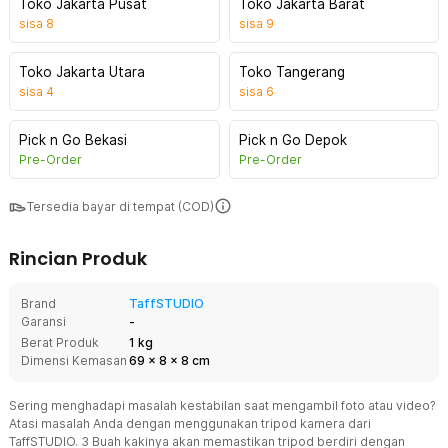
Toko Jakarta Pusat
Toko Jakarta Barat
sisa
8
sisa
9
Toko Jakarta Utara
Toko Tangerang
sisa
4
sisa
6
Pick n Go Bekasi
Pick n Go Depok
Pre-Order
Pre-Order
Tersedia bayar di tempat (COD)
Rincian Produk
Brand
TaffSTUDIO
Garansi
-
Berat Produk
1 kg
Dimensi Kemasan
69
x
8
x
8
cm
Sering menghadapi masalah kestabilan saat mengambil foto atau video?
Atasi masalah Anda dengan menggunakan tripod kamera dari
TaffSTUDIO. 3 Buah kakinya akan memastikan tripod berdiri dengan