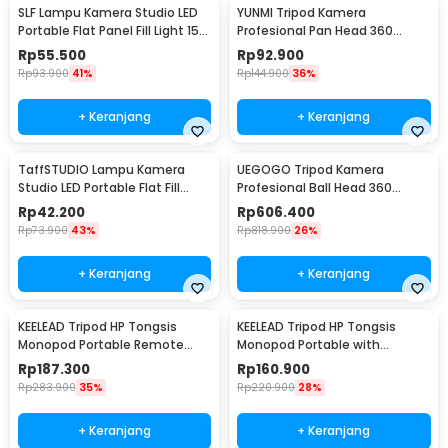
SLF Lampu Kamera Studio LED
YUNMI Tripod Kamera
Portable Flat Panel Fill Light 15W
Profesional Pan Head 360
- LPL-01
Panoramic 140cm - F-3366T
Rp
55.500
Rp
92.900
Rp
93.900
41%
Rp
144.900
36%
+ Keranjang
+ Keranjang
TaffSTUDIO Lampu Kamera
UEGOGO Tripod Kamera
Studio LED Portable Flat Fill
Profesional Ball Head 360
Light 8 Inch - LPL-02
Panoramic Monopod 2.05M -
Rp
42.200
Rp
606.400
C11
Rp
73.900
43%
Rp
818.900
26%
+ Keranjang
+ Keranjang
KEELEAD Tripod HP Tongsis
KEELEAD Tripod HP Tongsis
Monopod Portable Remote
Monopod Portable with
Bluetooth Fill Light - L16
Remote Bluetooth - L16
Rp
187.300
Rp
160.900
Rp
283.900
35%
Rp
220.900
28%
+ Keranjang
+ Keranjang