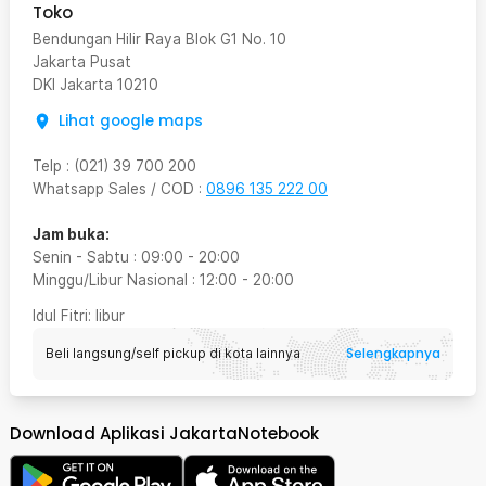
Toko
Bendungan Hilir Raya Blok G1 No. 10
Jakarta Pusat
DKI Jakarta
10210
Lihat google maps
Telp
:
(021) 39 700 200
Whatsapp Sales / COD
:
0896 135 222 00
Jam buka:
Senin - Sabtu
:
09:00
-
20:00
Minggu/Libur Nasional
:
12:00
-
20:00
Idul Fitri
: libur
Selengkapnya
Beli langsung/self pickup di kota lainnya
Download Aplikasi JakartaNotebook