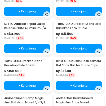
Rp
16.900
66%
Rp
287.900
28%
+ Keranjang
+ Keranjang
SETTO Adaptor Tripod Quick
TaffSTUDIO Bracket Stand Besi
Release Plate Aluminium 1/4
Backdrop Foto Studio
and 3/8 Inch - P200
200x200cm - DD-110
Rp
64.200
Rp
158.900
Rp
105.900
40%
Rp
237.900
34%
+ Keranjang
+ Keranjang
TaffSTUDIO Bracket Stand
BINYEAE Dudukan Flash Kamera
Backdrop Foto Studio
Hot Shoe Ball for Studio Tripod
200x160cm - DD-110
Type D - QM3623
Rp
150.500
Rp
31.600
Rp
226.900
34%
Rp
57.900
46%
+ Keranjang
+ Keranjang
Andoer Super Clamp Magic
Andoer Ball Head Kamera
Arm Ball Head Mount 1/4 3/8
Magic Arm Shoe Mount