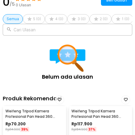
0
Beri Ulasan
/5
0
Ulasan
Semua
5
(
0
)
4
(
0
)
3
(
0
)
2
(
0
)
1
(
0
)
Cari Ulasan
Belum ada ulasan
Produk Rekomendasi
Weifeng Tripod Kamera
Weifeng Tripod Kamera
Profesional Pan Head 360
Profesional Pan Head 360
Panoramic Telescopic 1M - WT-
Panoramic 1.4M - F-3520T
Rp
70.200
Rp
117.900
3110A (Original)
Rp
114.900
39%
Rp
184.900
37%