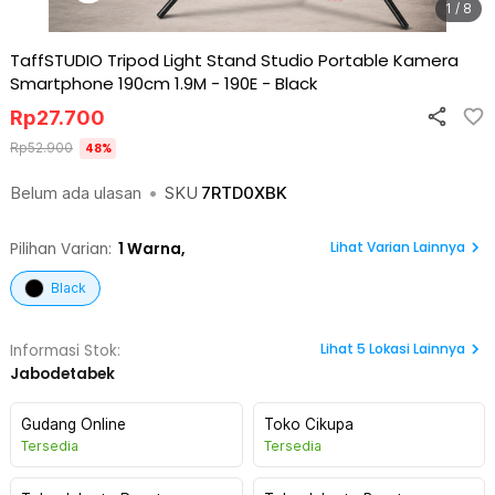
1 / 8
TaffSTUDIO Tripod Light Stand Studio Portable Kamera
Smartphone 190cm 1.9M - 190E
-
Black
Rp
27.700
Rp
52.900
48
%
Belum ada ulasan
•
SKU
7RTD0XBK
Lihat Varian Lainnya
Pilihan Varian:
1
Warna,
Black
Lihat
5
Lokasi Lainnya
Informasi Stok:
Jabodetabek
Gudang Online
Toko Cikupa
Tersedia
Tersedia