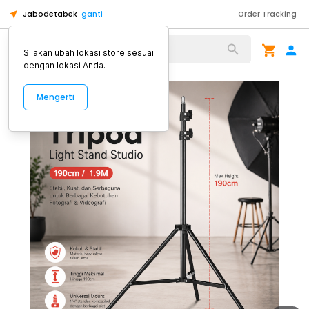
Jabodetabek
ganti
Order Tracking
Alat Kopi
Silakan ubah lokasi store sesuai
dengan lokasi Anda.
Mengerti