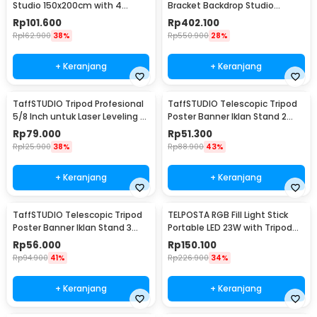
Studio 150x200cm with 4
Bracket Backdrop Studio
Clamp - DD-111
300x280cm - DD-112
Rp
101.600
Rp
402.100
Rp
162.900
38%
Rp
550.900
28%
+ Keranjang
+ Keranjang
TaffSTUDIO Tripod Profesional
TaffSTUDIO Telescopic Tripod
5/8 Inch untuk Laser Leveling -
Poster Banner Iklan Stand 2
T609
Section - FC-281
Rp
79.000
Rp
51.300
Rp
125.900
38%
Rp
88.900
43%
+ Keranjang
+ Keranjang
TaffSTUDIO Telescopic Tripod
TELPOSTA RGB Fill Light Stick
Poster Banner Iklan Stand 3
Portable LED 23W with Tripod
Section - FC-281
2M - AZ-05
Rp
56.000
Rp
150.100
Rp
94.900
41%
Rp
226.900
34%
+ Keranjang
+ Keranjang