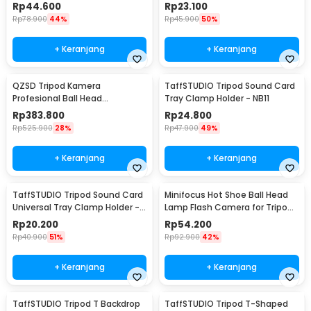
Inch - 1420
Adapter 1/4 Inch - H032
Rp
44.600
Rp
23.100
Rp
78.900
44%
Rp
45.900
50%
+ Keranjang
+ Keranjang
QZSD Tripod Kamera
TaffSTUDIO Tripod Sound Card
Profesional Ball Head
Tray Clamp Holder - NB11
Horizontal Mount 1.54M - Q-
Rp
383.800
Rp
24.800
202F
Rp
525.900
28%
Rp
47.900
49%
+ Keranjang
+ Keranjang
TaffSTUDIO Tripod Sound Card
Minifocus Hot Shoe Ball Head
Universal Tray Clamp Holder -
Lamp Flash Camera for Tripod
NB-12
1/4 Inch - MF-1901
Rp
20.200
Rp
54.200
Rp
40.900
51%
Rp
92.900
42%
+ Keranjang
+ Keranjang
TaffSTUDIO Tripod T Backdrop
TaffSTUDIO Tripod T-Shaped