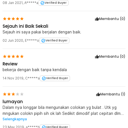
08 Jan 2021
,
A*****a
Verified Buyer
Membantu (
0
)
Sejauh ini Baik Sekali
Sejauh ini saya pakai berjalan dengan baik.
02 Jun 2020
,
E*****o
Verified Buyer
Membantu (
0
)
Review
bekerja dengan baik tanpa kendala
14 Nov 2019
,
C*****a
Verified Buyer
Membantu (
1
)
lumayan
Dalam nya longgar bila mengunakan colokan yg bulat . Utk yg
mngukan colokn pipih sih ok lah Sedikit dimodif plat cepitan dlm
Selengkapnya
nya ..
23 May 2019
,
a*****h
Verified Buyer