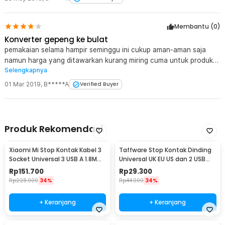
Membantu (
0
)
Konverter gepeng ke bulat
pemakaian selama hampir seminggu ini cukup aman-aman saja
namun harga yang ditawarkan kurang miring cuma untuk produk
Selengkapnya
konverter ini
01 Mar 2019
,
B*****A
Verified Buyer
Produk Rekomendasi
Xiaomi Mi Stop Kontak Kabel 3
Taffware Stop Kontak Dinding
Socket Universal 3 USB A 1.8M
Universal UK EU US dan 2 USB
250V 2500W - XMCXB01QMN
Port - ATH1
Rp
151.700
Rp
29.300
(ORIGINAL)
Rp
228.900
34%
Rp
44.000
34%
+ Keranjang
+ Keranjang