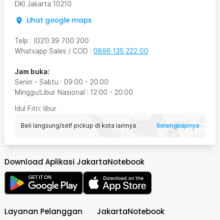
DKI Jakarta
10210
Lihat google maps
Telp
:
(021) 39 700 200
Whatsapp Sales / COD
:
0896 135 222 00
Jam buka:
Senin - Sabtu
:
09:00
-
20:00
Minggu/Libur Nasional
:
12:00
-
20:00
Idul Fitri
: libur
Selengkapnya
Beli langsung/self pickup di kota lainnya
Download Aplikasi JakartaNotebook
Layanan Pelanggan
JakartaNotebook