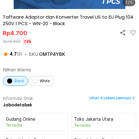
1 / 5
Taffware Adaptor dan Konverter Travel US to EU Plug 10A
250V 1 PCS - WN-20
-
Black
Rp
4.700
Rp
16.900
73
%
•
SKU
OMTP4YBK
4.7
(
8
)
Pilihan Warna:
Black
White
Lihat
4
Lokasi Lainnya
Informasi Stok:
Jabodetabek
Gudang Online
Toko Jakarta Utara
Tersedia
Tersedia