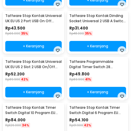
+ Keranjang
+ Keranjang
Taffware Stop Kontak Universal
Taffware Stop Kontak Dinding
UK EU US 2 Port USB On Off
Socket Universal 2 USB A Switch
Switch - LC-20
250V - LC-19
Rp
43.500
Rp
31.400
Rp
66.000
35%
Rp
48.000
35%
+ Keranjang
+ Keranjang
Taffware Stop Kontak Universal
Taffware Programmable
UK EU US 2 Slot 2 USB On/Off
Digital Timer Switch 28
Switch - LC-86
Program 220V/25A(16A) -
Rp
52.200
Rp
49.800
THC30A
Rp
89.900
42%
Rp
83.900
41%
+ Keranjang
+ Keranjang
Taffware Stop Kontak Timer
Taffware Stop Kontak Timer
Switch Digital 10 Program EU
Switch Digital 6 Program EU
Plug 16A 230V - KWE-TM02-EU
Plug 16A 230V - W03
Rp
84.000
Rp
54.100
Rp
126.000
34%
Rp
91.900
42%