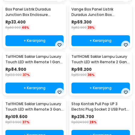
Box Panel Listrik Duradus
Vange Box Panel Listrik
Junction Box Enclosure
Duradus Junction Box
Waterproof 158x90mm - B1589
Waterproof 238x160x90mm -
Rp
33.400
Rp
69.300
VG-I01
Rp
60.900
46%
Rp
112.900
39%
+ Keranjang
+ Keranjang
TaffHOME Saklar Lampu Luxury
TaffHOME Saklar Lampu Luxury
Touch LED with Remote 1 Gang
Touch LED with Remote 2 Gang
- XJG-DH001
- XJG-DH001
Rp
84.900
Rp
98.200
Rp
133.900
37%
Rp
151.900
36%
+ Keranjang
+ Keranjang
TaffHOME Saklar Lampu Luxury
Stop Kontak Pull Pop UP 3
Touch LED with Remote 3 Gang
Electric Plug Socket 2 USB Port
- XJG-DH001
EU - PDU
Rp
109.600
Rp
236.700
Rp
173.900
37%
Rp
324.900
28%