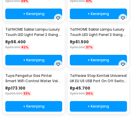
Rp
22.900
59%
Rp
83.900
41%
+ Keranjang
+ Keranjang
TaffHOME Saklar Lampu Luxury
TaffHOME Saklar Lampu Luxury
Touch LED Light Panel 2 Gang -
Touch LED Light Panel 3 Gang -
AO-001
AO-001
Rp
56.400
Rp
61.500
Rp
95.900
42%
Rp
96.900
37%
+ Keranjang
+ Keranjang
Tuya Pengatur Gas Pintar
Taffware Stop Kontak Universal
Smart WiFi Control Water Valve
UK EU US USB Port On Off Switch
Gas Controller - YB5
- DZ-E2-11
Rp
173.100
Rp
45.700
Rp
255.900
33%
Rp
69.000
34%
+ Keranjang
+ Keranjang
Beli Sekarang