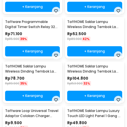
+ Keranjang
+ Keranjang
Taffware Programmable
TaffHOME Saklar Lampu
Digital Timer Switch Relay 32
Wireless Dinding Tembok Lamp
Program 220V - KG316T
Switch RF 433MHz 1 Gang 1
Rp
71.100
Rp
52.500
Receiver - WHK01
Rp
115.900
39%
Rp
89.900
42%
+ Keranjang
+ Keranjang
TaffHOME Saklar Lampu
TaffHOME Saklar Lampu
Wireless Dinding Tembok Lamp
Wireless Dinding Tembok Lamp
Switch RF 433MHz 2 Gang 2
Switch RF 433MHz 3 Gang 3
Rp
78.700
Rp
104.800
Receiver - WHK01
Receiver - WHK01
Rp
119.900
35%
Rp
153.900
32%
+ Keranjang
+ Keranjang
Taffware Loop Universal Travel
TaffHOME Saklar Lampu Luxury
Adaptor Colokan Charger
Touch LED Light Panel 1 Gang -
Adapter 2500W - N16
AO-001
Rp
9.500
Rp
49.800