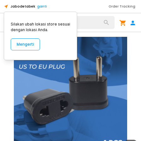
Jabodetabek
ganti
Order Tracking
Alat Kopi
Silakan ubah lokasi store sesuai
dengan lokasi Anda.
Mengerti