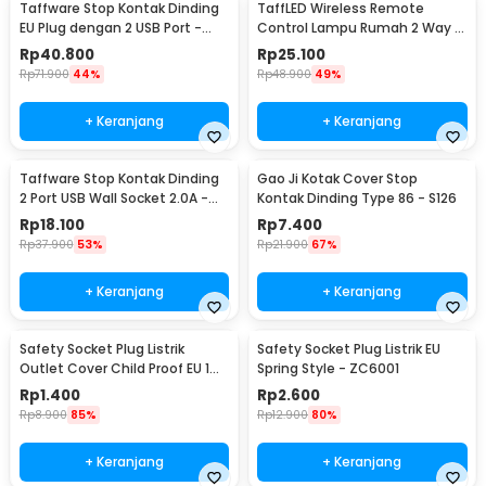
Taffware Stop Kontak Dinding
TaffLED Wireless Remote
EU Plug dengan 2 USB Port -
Control Lampu Rumah 2 Way -
SCN2
YAM802
Rp
40.800
Rp
25.100
Rp
71.900
44%
Rp
48.900
49%
+ Keranjang
+ Keranjang
Taffware Stop Kontak Dinding
Gao Ji Kotak Cover Stop
2 Port USB Wall Socket 2.0A -
Kontak Dinding Type 86 - S126
ES-USB-2
Rp
18.100
Rp
7.400
Rp
37.900
53%
Rp
21.900
67%
+ Keranjang
+ Keranjang
Safety Socket Plug Listrik
Safety Socket Plug Listrik EU
Outlet Cover Child Proof EU 1
Spring Style - ZC6001
PCS
Rp
1.400
Rp
2.600
Rp
8.900
85%
Rp
12.900
80%
+ Keranjang
+ Keranjang