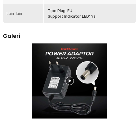
Plug Output Tipe DC
Adaptor power ini dapat terhubung dengan baik berkat kehadiran
Tipe Plug: EU
Lain-lain
plug output DC. Plug output DC umum digunakan di berbagai
Support Indikator LED: Ya
perangkat elektronik. Pastikan spesifikasi adaptor ini
sesuai dengan kebutuhan perangkat elektronik Anda.
Galeri
Plug EU Makin Mudah
Adaptor ini hadir dengan tipe colokan output plug EU yang
umumnya digunakan di Indonesia sehingga tidak perlu lagi
menggunakan adaptor plug tambahan untuk menghubungkannya ke
stop kontak atau sumber listrik lainnya.
Ukuran yang Ringkas
Berbeda dari adaptor lain. Adaptor yang satu ini memiliki kabel
sepanjang 1 M yang terhubung langsung dengan bagian kepala
adaptornya. Kepala adaptornya juga berukuran lebih kecil dari
adaptor yang ada di pasaran. Inilah yang membuatnya mudah
digunakan tanpa menghabiskan ruang di catu daya.
Proteksi Maksimal
Material yang digunakan adaptor dapat menahan panas dengan
baik dan mencegah terjadinya korsleting listrik. Dibekali juga fitur
proteksi pencegahan arus pendek, overvoltage dan beberapa fitur
lainnya yang membuat adaptor power supply ini sangat aman.