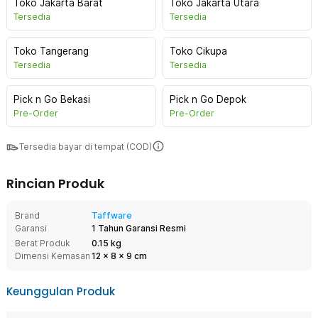
Toko Jakarta Barat
Toko Jakarta Utara
Tersedia
Tersedia
Toko Tangerang
Toko Cikupa
Tersedia
Tersedia
Pick n Go Bekasi
Pick n Go Depok
Pre-Order
Pre-Order
Tersedia bayar di tempat (COD)
Rincian Produk
Brand
Taffware
Garansi
1 Tahun Garansi Resmi
Berat Produk
0.15 kg
Dimensi Kemasan
12
x
8
x
9
cm
Keunggulan Produk