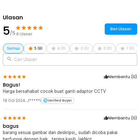
Kelengkapan Produk
Rincian yang Anda dapatkan untuk pembelian produk ini:
Ulasan
1 x Taffware Adaptor Power Supply Converter AC to DC 12V 3A
LED Strip - DSM-1230
5
Beri Ulasan
/5
8
Ulasan
Semua
5
(
8
)
4
(
0
)
3
(
0
)
2
(
0
)
1
(
0
)
Cari Ulasan
Membantu (
0
)
Bagus!
Harga bersahabat cocok buat ganti adaptor CCTV
18 Oct 2024
,
J*****i
Verified Buyer
Membantu (
0
)
bagus
barang sesuai gambar dan deskripsi,, sudah dicoba pakai
berfungai dengan baik,, terima kasih JakNot