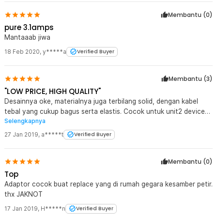
Membantu (
0
)
pure 3.1amps
Mantaaab jiwa
18 Feb 2020
,
y*****a
Verified Buyer
Membantu (
3
)
"LOW PRICE, HIGH QUALITY"
Desainnya oke, materialnya juga terbilang solid, dengan kabel
tebal yang cukup bagus serta elastis. Cocok untuk unit2 device
Selengkapnya
yang membutuhkan tegangan arus voltase yang sama. Bekerja
optimal saat saya tes pada Lepy LP-838, hasilnya low noise, low
27 Jan 2019
,
a*****t
Verified Buyer
distortion, low budget, tapi high quality. O v e r a l l - Harga murah
dapat barang bagus, mantab JakNot..!!
Membantu (
0
)
Top
Adaptor cocok buat replace yang di rumah gegara kesamber petir.
thx JAKNOT
17 Jan 2019
,
H*****n
Verified Buyer