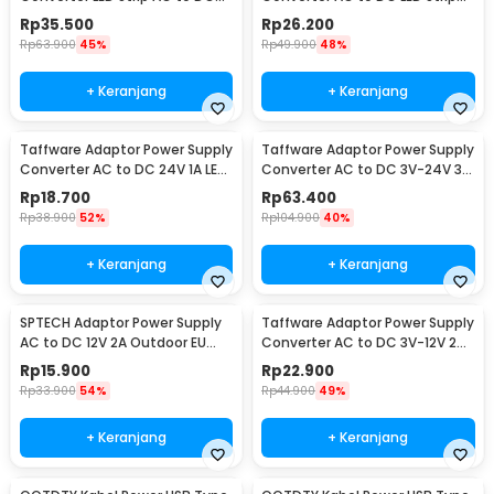
12V 4A - 1240
24V 2A - 2420 / 1820
Rp
35.500
Rp
26.200
Rp
63.900
45%
Rp
49.900
48%
+ Keranjang
+ Keranjang
Taffware Adaptor Power Supply
Taffware Adaptor Power Supply
Converter AC to DC 24V 1A LED
Converter AC to DC 3V-24V 3A
Strip - 2410
Adjustable - BSK-602
Rp
18.700
Rp
63.400
Rp
38.900
52%
Rp
104.900
40%
+ Keranjang
+ Keranjang
SPTECH Adaptor Power Supply
Taffware Adaptor Power Supply
AC to DC 12V 2A Outdoor EU
Converter AC to DC 3V-12V 2A
Plug - 1220
Adjustable - 31220
Rp
15.900
Rp
22.900
Rp
33.900
54%
Rp
44.900
49%
+ Keranjang
+ Keranjang