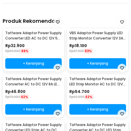
Produk Rekomendasi
Taffware Adaptor Power Supply
VBS Adaptor Power Supply LED
Converter LED AC to DC 12V 5A
Strip Monitor Converter 12V 3A
60W - 1250
36W - AYD-1230
Rp
32.900
Rp
18.100
Rp
59.900
46%
Rp
37.900
53%
+ Keranjang
+ Keranjang
Taffware Adaptor Power Supply
Taffware Adaptor Power Supply
Converter AC to DC 12V 8A LED
LED Strip Monitor AC to DC 12V
Strip - 1280
10A - AYD-12100
Rp
46.800
Rp
54.700
Rp
79.900
42%
Rp
92.900
42%
+ Keranjang
+ Keranjang
Taffware Adaptor Power Supply
Taffware Adaptor Power Supply
Converter LED Strip AC to DC
Converter AC to DC LED Strip