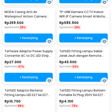
MODA Casing Anti Air
TP-LINK Kamera CCTV Indoor
Waterproof Action Camera
WiFi IP Camera Smart AI Motion
Case for Insta360 X3 45M -
Tracking 2K - Tapo C225
Rp
259.500
Rp
585.900
DV4
Rp
355.900
28%
Rp
790.900
26%
+ Keranjang
+ Keranjang
Taffware Adaptor Power Supply
TaffLED Fitting Lampu Saklar
Converter AC to DC LED Strip
Jarak Jauh dengan Remote
18V 2A - 2420 / 1820
Control 220V E27 - GN-680
Rp
27.000
Rp
45.600
Rp
50.900
47%
Rp
77.900
42%
+ Keranjang
+ Keranjang
TaffLED Adaptor Ekstensi
TaffLED Fitting Lampu Bohlam
Fitting Lampu LED E27 ke E27
Portable EU Plug 250V 6A E27
19.5cm 1 PCS - HF-400
with Switch - HF-100
Rp
10.700
Rp
4.100
Rp
24.900
58%
Rp
15.900
75%