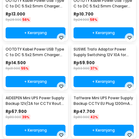
OOTDTY Kabel Power USB Type
OOTDTY Kabel Power USB Type
C to DC 5.5x2.5mm Charger
C to DC 5.5x2.5mm Charger
Router CCTV 97cm 20V -
Router CCTV 97cm 12V - PA12M
Rp
13.000
Rp
10.700
PA12M
Rp
28.900
56%
Rp
24.900
58%
+ Keranjang
+ Keranjang
OOTDTY Kabel Power USB Type
SUSWE Trafo Adaptor Power
C to DC 5.5x2.5mm Charger
Supply Switching 12V 10A for
Router CCTV 97cm 9V - PA12M
Modul LED CCTV - S-120-12
Rp
14.500
Rp
59.900
Rp
31.900
55%
Rp
93.900
37%
+ Keranjang
+ Keranjang
AIDEEPEN Mini UPS Power Supply
Taffware Mini UPS Power Supply
Backup 12V/2A for CCTV Router
Backup CCTV EU Plug 1200mAh
Alarm - NLX124GT
5V/2A - QX-2352C
Rp
67.900
Rp
47.700
Rp
110.900
39%
Rp
80.900
42%
+ Keranjang
+ Keranjang