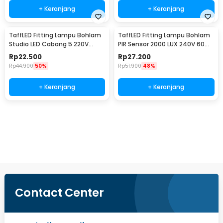
+ Keranjang
+ Keranjang
TaffLED Fitting Lampu Bohlam
TaffLED Fitting Lampu Bohlam
Studio LED Cabang 5 220V
PIR Sensor 2000 LUX 240V 60W
100W E27 - HU-500
E27 - SP-150
Rp
22.500
Rp
27.200
Rp
44.900
50%
Rp
51.900
48%
+ Keranjang
+ Keranjang
Beli Sekarang
Contact Center