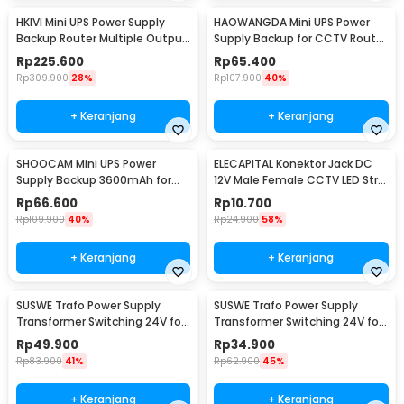
HKIVI Mini UPS Power Supply
HAOWANGDA Mini UPS Power
Backup Router Multiple Output
Supply Backup for CCTV Router
10400mAh - DCL-18W
Alarm 5400mAh - 12V2A
Rp
225.600
Rp
65.400
Rp
309.900
28%
Rp
107.900
40%
+ Keranjang
+ Keranjang
SHOOCAM Mini UPS Power
ELECAPITAL Konektor Jack DC
Supply Backup 3600mAh for
12V Male Female CCTV LED Strip
CCTV Router Alarm - QX-2318B
5 Pair - EC5
Rp
66.600
Rp
10.700
Rp
109.900
40%
Rp
24.900
58%
+ Keranjang
+ Keranjang
SUSWE Trafo Power Supply
SUSWE Trafo Power Supply
Transformer Switching 24V for
Transformer Switching 24V for
LED Strip 4A 100W - S-60-24/S-
LED Strip 2.5A 60W - S-60-
Rp
49.900
Rp
34.900
100-24
24/S-100-24
Rp
83.900
41%
Rp
62.900
45%
+ Keranjang
+ Keranjang