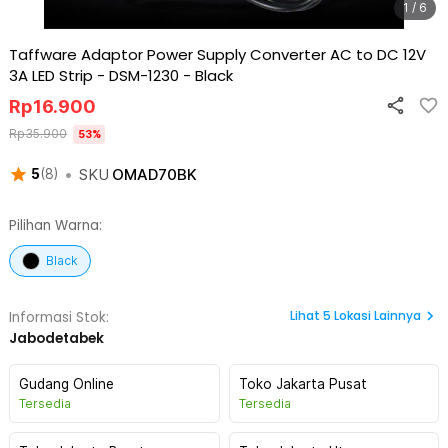
1 / 6
Taffware Adaptor Power Supply Converter AC to DC 12V
3A LED Strip - DSM-1230
-
Black
Rp
16.900
Rp
35.900
53
%
•
SKU
OMAD70BK
5
(
8
)
Pilihan Warna:
Black
Lihat
5
Lokasi Lainnya
Informasi Stok:
Jabodetabek
Gudang Online
Toko Jakarta Pusat
Tersedia
Tersedia