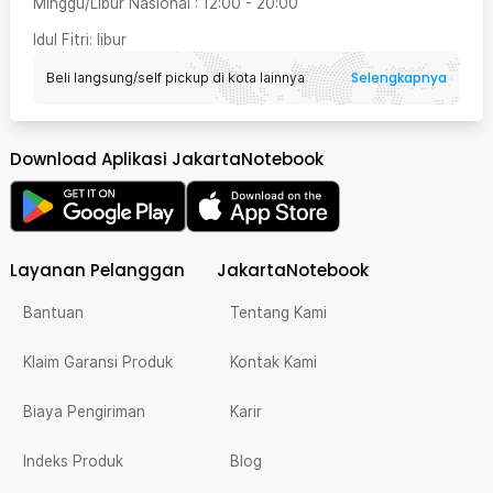
Minggu/Libur Nasional
:
12:00
-
20:00
Idul Fitri
: libur
Selengkapnya
Beli langsung/self pickup di kota lainnya
Download Aplikasi JakartaNotebook
Layanan Pelanggan
JakartaNotebook
Bantuan
Tentang Kami
Klaim Garansi Produk
Kontak Kami
Biaya Pengiriman
Karir
Indeks Produk
Blog