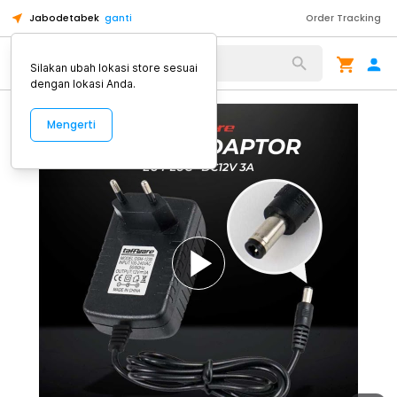
Jabodetabek
ganti
Order Tracking
Alat Kopi
Silakan ubah lokasi store sesuai
dengan lokasi Anda.
Mengerti