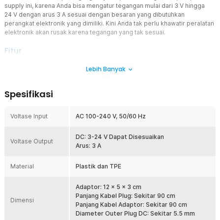
supply ini, karena Anda bisa mengatur tegangan mulai dari 3 V hingga
24 V dengan arus 3 A sesuai dengan besaran yang dibutuhkan
perangkat elektronik yang dimiliki. Kini Anda tak perlu khawatir peralatan
elektronik akan rusak karena tegangan yang tak sesuai.
Fitur
Pengaturan Tegangan
Lebih Banyak
Pada bodi adaptor terdapat knob pengaturan yang dapat
mengubah tegangan mulai dari 3 V sampai dengan maksimal 24 V.
Spesifikasi
Anda dapat menyesuaikan dengan perangkat Anda ketika
menggunakan adaptor ini sebagai sumber daya. Untuk
memudahkan Anda dalam menyesuaikan tegangan, terdapat layar
Voltase Input
AC 100-240 V, 50/60 Hz
LCD yang akan menampilkan besaran tegangan ketika Anda
memutar knob pengaturan.
DC: 3-24 V Dapat Disesuaikan
Voltase Output
Komponen Berkualitas
Arus: 3 A
Adaptor power supply ini menggunakan komponen berkualitas
yang diproduksi dengan presisi untuk memenuhi standar keamanan
Material
Plastik dan TPE
barang elektronik. Anda tidak perlu ragu menggunakan adaptor ini
sebagai pengganti adaptor lama yang sudah rusak.
Adaptor: 12 x 5 x 3 cm
Slot Baut Makin Efisien
Panjang Kabel Plug: Sekitar 90 cm
Dimensi
Pada bagian sisi adaptor terdapat lubang-lubang yang bisa
Panjang Kabel Adaptor: Sekitar 90 cm
digunakan untuk memasang baut. Dengan demikian, adaptor ini bisa
Diameter Outer Plug DC: Sekitar 5.5 mm