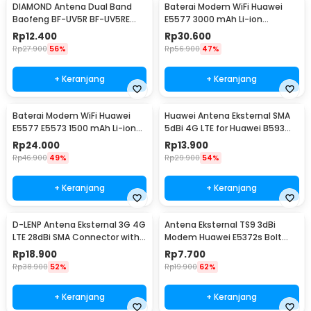
DIAMOND Antena Dual Band
Baterai Modem WiFi Huawei
Baofeng BF-UV5R BF-UV5RE
E5577 3000 mAh Li-ion
UV-82 BF-888s UFO-1 - SRH805S
Polymer Replacement -
Rp
12.400
Rp
30.600
HB824666RBC
Rp
27.900
56%
Rp
56.900
47%
+ Keranjang
+ Keranjang
Baterai Modem WiFi Huawei
Huawei Antena Eksternal SMA
E5577 E5573 1500 mAh Li-ion
5dBi 4G LTE for Huawei B593
Replacement - HB434666RBC
B880 B310 B890
Rp
24.000
Rp
13.900
Rp
46.900
49%
Rp
29.900
54%
+ Keranjang
+ Keranjang
D-LENP Antena Eksternal 3G 4G
Antena Eksternal TS9 3dBi
LTE 28dBi SMA Connector with
Modem Huawei E5372s Bolt
2M Cable - RG174
Slim and Max
Rp
18.900
Rp
7.700
Rp
38.900
52%
Rp
19.900
62%
+ Keranjang
+ Keranjang