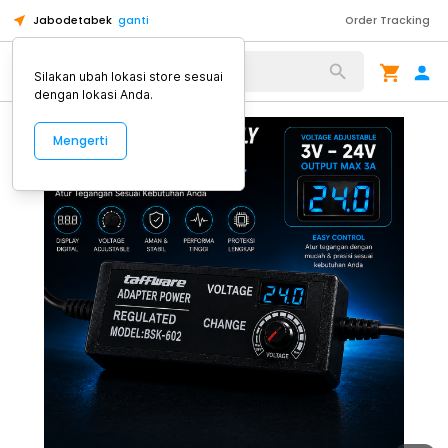
Jabodetabek
ganti
Order Tracking
Alat Kopi
Silakan ubah lokasi store sesuai
dengan lokasi Anda.
Mengerti