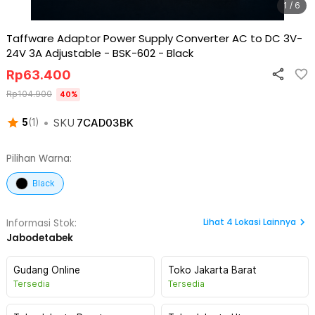
1 / 6
Taffware Adaptor Power Supply Converter AC to DC 3V-
24V 3A Adjustable - BSK-602
-
Black
Rp
63.400
Rp
104.900
40
%
•
SKU
7CAD03BK
5
(
1
)
Pilihan Warna:
Black
Lihat
4
Lokasi Lainnya
Informasi Stok:
Jabodetabek
Gudang Online
Toko Jakarta Barat
Tersedia
Tersedia