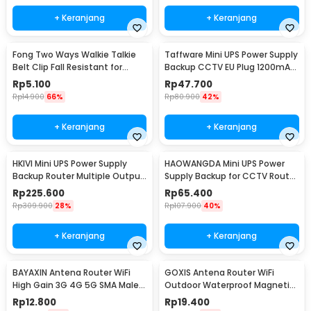
+ Keranjang
+ Keranjang
Fong Two Ways Walkie Talkie
Taffware Mini UPS Power Supply
Belt Clip Fall Resistant for
Backup CCTV EU Plug 1200mAh
Baofeng UV-82
5V/2A - QX-2352C
Rp
5.100
Rp
47.700
Rp
14.900
66%
Rp
80.900
42%
+ Keranjang
+ Keranjang
HKIVI Mini UPS Power Supply
HAOWANGDA Mini UPS Power
Backup Router Multiple Output
Supply Backup for CCTV Router
10400mAh - DCL-18W
Alarm 5400mAh - 12V2A
Rp
225.600
Rp
65.400
Rp
309.900
28%
Rp
107.900
40%
+ Keranjang
+ Keranjang
BAYAXIN Antena Router WiFi
GOXIS Antena Router WiFi
High Gain 3G 4G 5G SMA Male
Outdoor Waterproof Magnetic
40dBi - AZ7795G
5G SMA Male 15dBi - GS-15
Rp
12.800
Rp
19.400