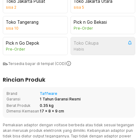
Toko Jakarta Pusat
Toko Jakarta Utara
sisa
2
sisa
5
Toko Tangerang
Pick n Go Bekasi
sisa
10
Pre-Order
Pick n Go Depok
Toko Cikupa
Pre-Order
Habis
Tersedia bayar di tempat (COD)
Rincian Produk
Brand
Taffware
Garansi
1 Tahun Garansi Resmi
Berat Produk
0.35 kg
Dimensi Kemasan
17
x
8
x
9
cm
Pemakaian adaptor dengan voltase berbeda atau tidak sesuai tegangan
akan merusak produk elektronik yang dimiliki. Kebanyakan adaptor pun
tidak bisa diatur output tegangannya. Tapi tidak dengan adaptor power