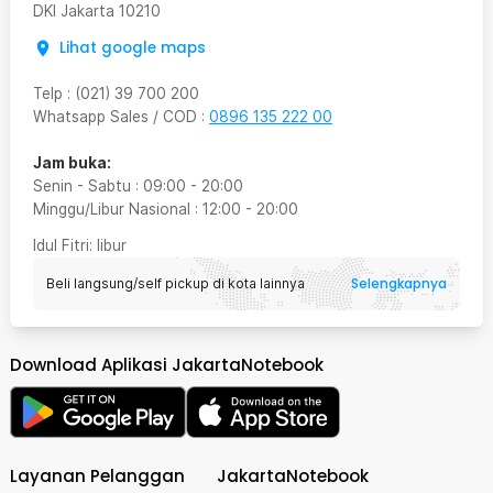
DKI Jakarta
10210
Lihat google maps
Telp
:
(021) 39 700 200
Whatsapp Sales / COD
:
0896 135 222 00
Jam buka:
Senin - Sabtu
:
09:00
-
20:00
Minggu/Libur Nasional
:
12:00
-
20:00
Idul Fitri
: libur
Selengkapnya
Beli langsung/self pickup di kota lainnya
Download Aplikasi JakartaNotebook
Layanan Pelanggan
JakartaNotebook