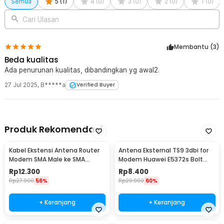
Semua
5
(
1
)
4
(
0
)
3
(
0
)
2
(
0
)
1
(
0
)
Cari Ulasan
Membantu (
3
)
Beda kualitas
Ada penurunan kualitas, dibandingkan yg awal2.
27 Jul 2025
,
B*****a
Verified Buyer
Produk Rekomendasi
Kabel Ekstensi Antena Router
Antena Eksternal TS9 3dbi for
Modem SMA Male ke SMA
Modem Huawei E5372s Bolt
Female 3M - C390
Slim and Max
Rp
12.300
Rp
8.400
Rp
27.900
56%
Rp
20.900
60%
+ Keranjang
+ Keranjang