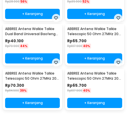
Rp
28.900
56%
Rp
39.900
52%
+ Keranjang
+ Keranjang
ABBREE Antena Walkie Talkie
ABBREE Antena Walkie Talkie
Dual Band Universal Baofeng
Telescopic 50 Ohm 27MHz 20W
UV-5RH 10W 5cm - AR-806
1.3M SMA Male - CB-02
Rp
40.100
Rp
65.700
Rp
70.900
44%
Rp
107.900
40%
+ Keranjang
+ Keranjang
ABBREE Antena Walkie Talkie
ABBREE Antena Walkie Talkie
Telescopic 50 Ohm 27MHz 20W
Telescopic 50 Ohm 27MHz 20W
1.3M SMA Female - CB-02
1.3M BNC - CB-02
Rp
70.300
Rp
65.700
Rp
114.900
39%
Rp
107.900
40%
+ Keranjang
+ Keranjang
Beli Sekarang