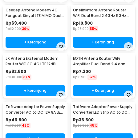
Oserjep Antena Modem 4G
Onelinkmore Antena Router
Penguat Sinyal LTE MIMO Dual
WiFi Dual Band 2.4GHz 5GHz
SMA 700-2600MHz - LF-
10dBi RP-SMA Male
Rp
69.400
Rp
10.800
ANT4G01
Rp
112.900
39%
Rp
23.900
55%
+ Keranjang
+ Keranjang
JX Antena Eksternal Modem
EOTH Antena Router WiFi
Router WiFi 3G 4G LTE 12dBi
Amplifier Dual Band 2.4 dan
Konektor SMA - GJX-698-
5GHz RP-SMA Male
Rp
82.800
Rp
7.300
3800-10
Rp
130.900
37%
Rp
18.900
62%
+ Keranjang
+ Keranjang
Taffware Adaptor Power Supply
Taffware Adaptor Power Supply
Converter AC to DC 12V 8A LED
Converter LED Strip AC to DC
Strip - 1280
12V 4A - 1240
Rp
46.800
Rp
35.500
Rp
79.900
42%
Rp
63.900
45%