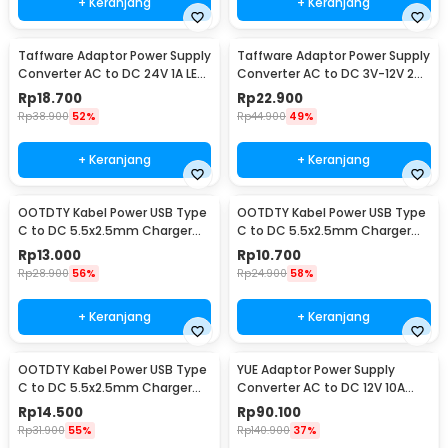
+ Keranjang
+ Keranjang
Taffware Adaptor Power Supply
Taffware Adaptor Power Supply
Converter AC to DC 24V 1A LED
Converter AC to DC 3V-12V 2A
Strip - 2410
Adjustable - 31220
Rp
18.700
Rp
22.900
Rp
38.900
52%
Rp
44.900
49%
+ Keranjang
+ Keranjang
OOTDTY Kabel Power USB Type
OOTDTY Kabel Power USB Type
C to DC 5.5x2.5mm Charger
C to DC 5.5x2.5mm Charger
Router CCTV 97cm 20V -
Router CCTV 97cm 12V - PA12M
Rp
13.000
Rp
10.700
PA12M
Rp
28.900
56%
Rp
24.900
58%
+ Keranjang
+ Keranjang
OOTDTY Kabel Power USB Type
YUE Adaptor Power Supply
C to DC 5.5x2.5mm Charger
Converter AC to DC 12V 10A
Router CCTV 97cm 9V - PA12M
120W - PS-12VDC10AMP
Rp
14.500
Rp
90.100
Rp
31.900
55%
Rp
140.900
37%